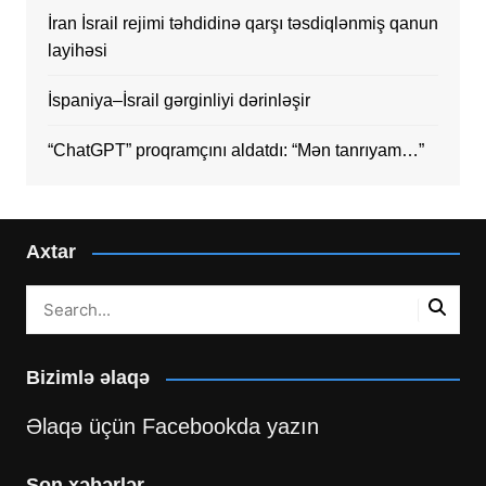
İran İsrail rejimi təhdidinə qarşı təsdiqlənmiş qanun
layihəsi
İspaniya–İsrail gərginliyi dərinləşir
“ChatGPT” proqramçını aldatdı: “Mən tanrıyam…”
Axtar
Bizimlə əlaqə
Əlaqə üçün Facebookda yazın
Son xəbərlər