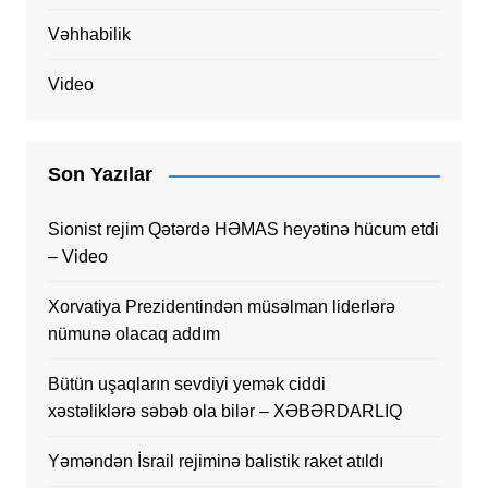
Vəhhabilik
Video
Son Yazılar
Sionist rejim Qətərdə HƏMAS heyətinə hücum etdi
– Video
Xorvatiya Prezidentindən müsəlman liderlərə
nümunə olacaq addım
Bütün uşaqların sevdiyi yemək ciddi
xəstəliklərə səbəb ola bilər – XƏBƏRDARLIQ
Yəməndən İsrail rejiminə balistik raket atıldı