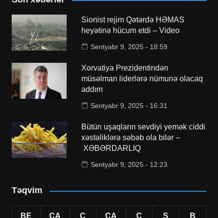
Sionist rejim Qətərdə HƏMAS
heyətinə hücum etdi – Video
Sentyabr 9, 2025 - 18:59
Xorvatiya Prezidentindən
müsəlman liderlərə nümunə olacaq
addım
Sentyabr 9, 2025 - 16:31
Bütün uşaqların sevdiyi yemək ciddi
xəstəliklərə səbəb ola bilər –
XƏBƏRDARLIQ
Sentyabr 9, 2025 - 12:23
Təqvim
BE
ÇA
Ç
CA
C
Ş
B