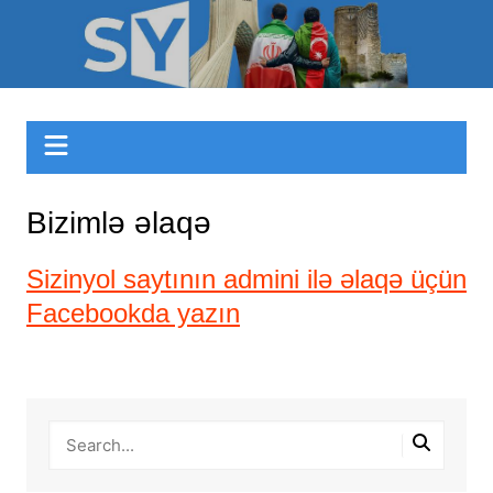
Skip
to
Sizinyol.org
content
Bizimlə əlaqə
Sizinyol saytının admini ilə əlaqə üçün
Facebookda yazın