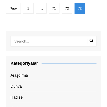
Posts
Prev
1
…
71
72
73
pagination
Kateqoriyalar
Araşdırma
Dünya
Hadisə