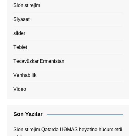
Sionist rejim
Siyasət
slider
Təbiət
Təcavüzkar Ermənistan
Vəhhabilik
Video
Son Yazılar
Sionist rejim Qətərdə HƏMAS heyətinə hücum etdi