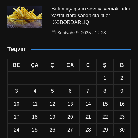
Bütün uşaqların sevdiyi yemək ciddi
xəstəliklərə səbəb ola bilər –
XƏBƏRDARLIQ
Sentyabr 9, 2025 - 12:23
Təqvim
BE
ÇA
Ç
CA
C
Ş
B
1
2
3
4
5
6
7
8
9
10
11
12
13
14
15
16
17
18
19
20
21
22
23
24
25
26
27
28
29
30