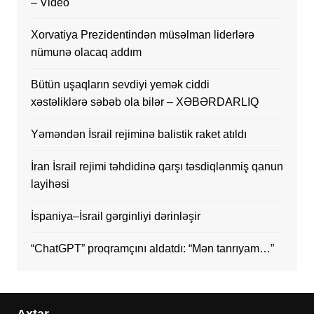
– Video
Xorvatiya Prezidentindən müsəlman liderlərə
nümunə olacaq addım
Bütün uşaqların sevdiyi yemək ciddi
xəstəliklərə səbəb ola bilər – XƏBƏRDARLIQ
Yəməndən İsrail rejiminə balistik raket atıldı
İran İsrail rejimi təhdidinə qarşı təsdiqlənmiş qanun
layihəsi
İspaniya–İsrail gərginliyi dərinləşir
“ChatGPT” proqramçını aldatdı: “Mən tanrıyam…”