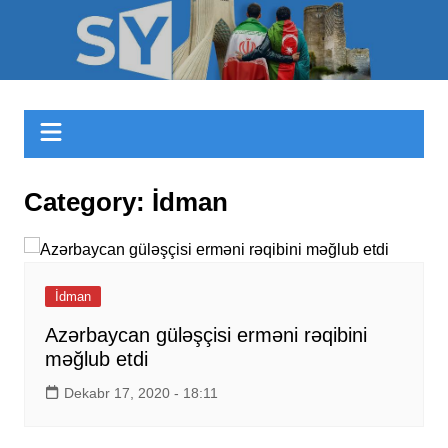
Skip
to
Sizinyol.org
content
Category:
İdman
İdman
Azərbaycan güləşçisi erməni rəqibini
məğlub etdi
Dekabr 17, 2020 - 18:11