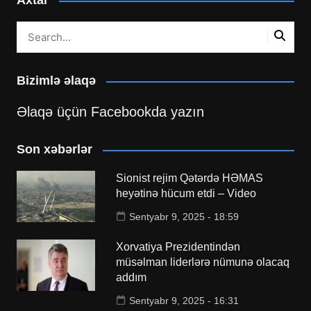
Axtar
Bizimlə əlaqə
Əlaqə üçün Facebookda yazın
Son xəbərlər
Sionist rejim Qətərdə HƏMAS
heyətinə hücum etdi – Video
Sentyabr 9, 2025 - 18:59
Xorvatiya Prezidentindən
müsəlman liderlərə nümunə olacaq
addım
Sentyabr 9, 2025 - 16:31