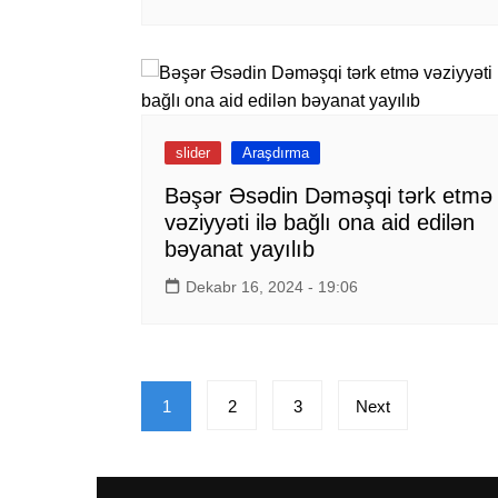
slider
Araşdırma
Bəşər Əsədin Dəməşqi tərk etmə
vəziyyəti ilə bağlı ona aid edilən
bəyanat yayılıb
Dekabr 16, 2024 - 19:06
Posts
1
2
3
Next
pagination