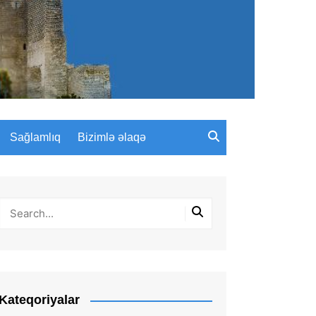
Sağlamlıq
Bizimlə əlaqə
Kateqoriyalar