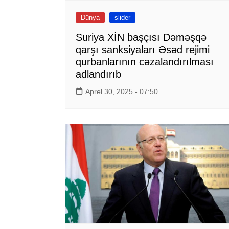
Dünya
slider
Suriya XİN başçısı Dəməşqə
qarşı sanksiyaları Əsəd rejimi
qurbanlarının cəzalandırılması
adlandırıb
Aprel 30, 2025 - 07:50