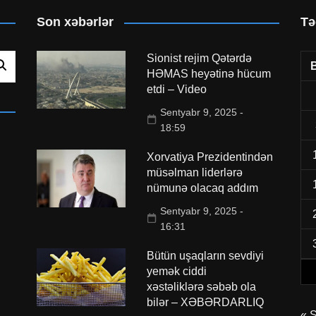
Son xəbərlər
Tə
Sionist rejim Qətərdə
HƏMAS heyətinə hücum
etdi – Video
Sentyabr 9, 2025 -
18:59
Xorvatiya Prezidentindən
müsəlman liderlərə
nümunə olacaq addım
Sentyabr 9, 2025 -
16:31
Bütün uşaqların sevdiyi
yemək ciddi
xəstəliklərə səbəb ola
bilər – XƏBƏRDARLIQ
« 