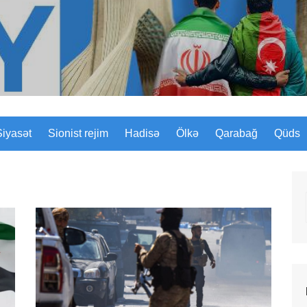
Sizinyol.org
Siyasət
Sionist rejim
Hadisə
Ölkə
Qarabağ
Qüds