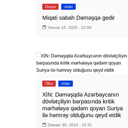
Dünya
slider
Miqati sabah Dəməşqə gedir
Yanvar 10, 2025 - 22:00
Ölkə
slider
XİN: Dəməşqdə Azərbaycanın
dövlətçiliyin bərpasında kritik
mərhələyə qədəm qoyan Suriya
ilə həmrəy olduğunu qeyd etdik
Dekabr 30, 2024 - 15:31