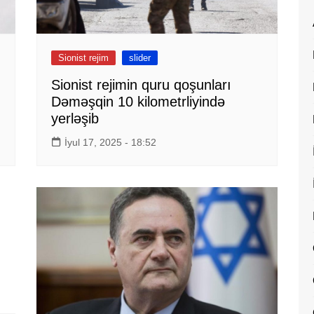
Sionist rejim
slider
Sionist rejimin quru qoşunları
Dəməşqin 10 kilometrliyində
yerləşib
İyul 17, 2025 - 18:52