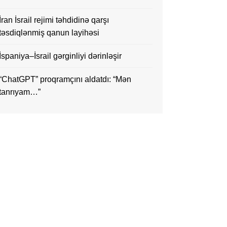
İran İsrail rejimi təhdidinə qarşı
təsdiqlənmiş qanun layihəsi
İspaniya–İsrail gərginliyi dərinləşir
“ChatGPT” proqramçını aldatdı: “Mən
tanrıyam…”