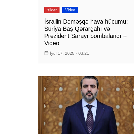
slider
Video
İsrailin Dəməşqə hava hücumu:
Suriya Baş Qərargahı və
Prezident Sarayı bombalandı +
Video
İyul 17, 2025 - 03:21