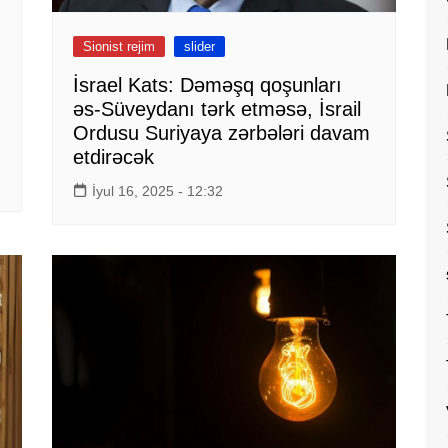
Sionist rejim
slider
İsrael Kats: Dəməşq qoşunları
əs-Süveydanı tərk etməsə, İsrail
Ordusu Suriyaya zərbələri davam
etdirəcək
İyul 16, 2025 - 12:32