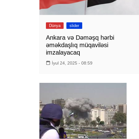
Dünya
slider
Ankara və Dəməşq hərbi
əməkdaşlıq müqaviləsi
imzalayacaq
İyul 24, 2025 - 08:59