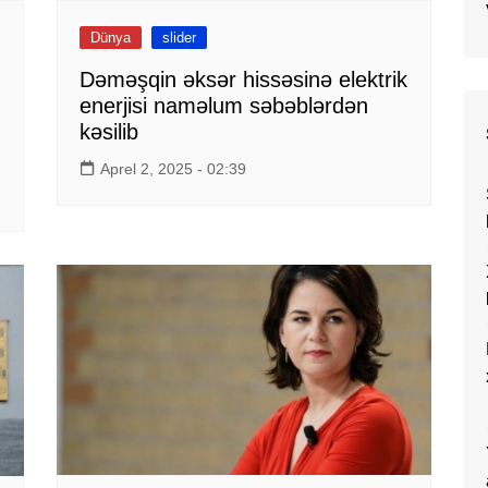
Dünya
slider
Dəməşqin əksər hissəsinə elektrik
enerjisi naməlum səbəblərdən
kəsilib
Aprel 2, 2025 - 02:39