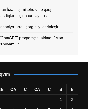
İran İsrail rejimi təhdidinə qarşı
təsdiqlənmiş qanun layihəsi
İspaniya–İsrail gərginliyi dərinləşir
“ChatGPT” proqramçını aldatdı: “Mən
tanrıyam…”
qvim
BE
ÇA
Ç
CA
C
Ş
B
1
2