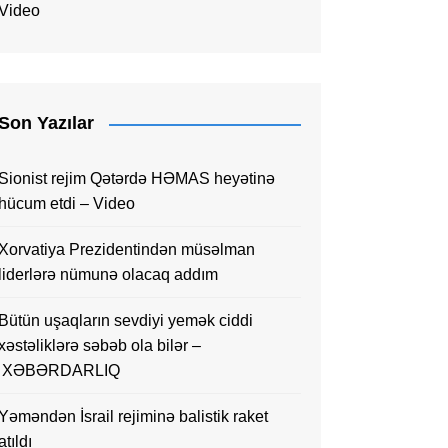
Video
Son Yazılar
Sionist rejim Qətərdə HƏMAS heyətinə
hücum etdi – Video
Xorvatiya Prezidentindən müsəlman
liderlərə nümunə olacaq addım
Bütün uşaqların sevdiyi yemək ciddi
xəstəliklərə səbəb ola bilər –
XƏBƏRDARLIQ
Yəməndən İsrail rejiminə balistik raket
atıldı