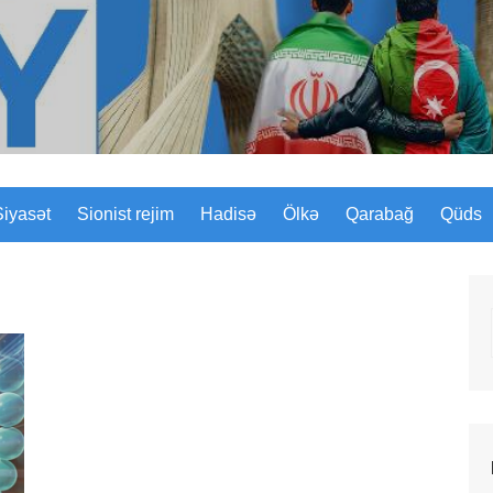
Sizinyol.org
Siyasət
Sionist rejim
Hadisə
Ölkə
Qarabağ
Qüds