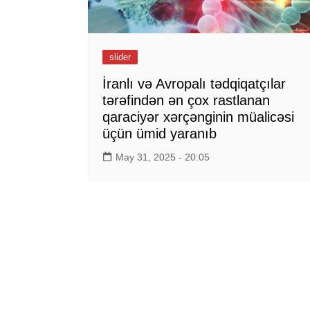
slider
İranlı və Avropalı tədqiqatçılar
tərəfindən ən çox rastlanan
qaraciyər xərçənginin müalicəsi
üçün ümid yaranıb
May 31, 2025 - 20:05