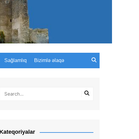
Sağlamlıq
Bizimlə əlaqə
Kateqoriyalar