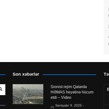
Son xəbərlər
Tə
Sionist rejim Qətərdə
HƏMAS heyətinə hücum
etdi – Video
Sentyabr 9, 2025 -