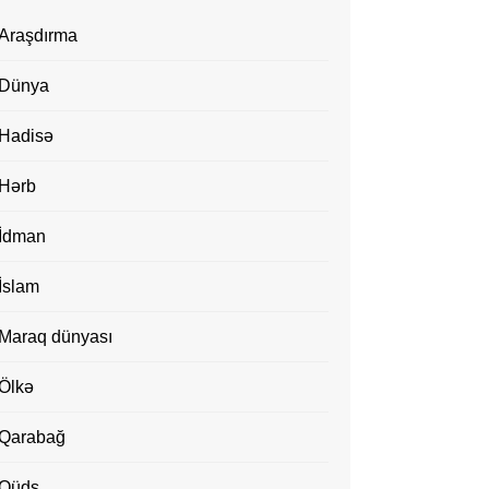
Araşdırma
Dünya
Hadisə
Hərb
İdman
İslam
Maraq dünyası
Ölkə
Qarabağ
Qüds