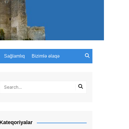
Sağlamlıq
Bizimlə əlaqə
Kateqoriyalar