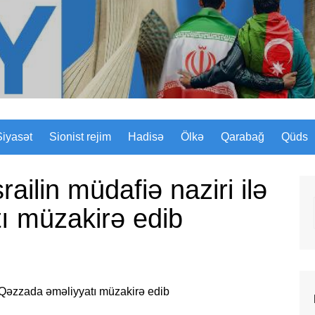
Sizinyol.org
Siyasət
Sionist rejim
Hadisə
Ölkə
Qarabağ
Qüds
railin müdafiə naziri ilə
ı müzakirə edib