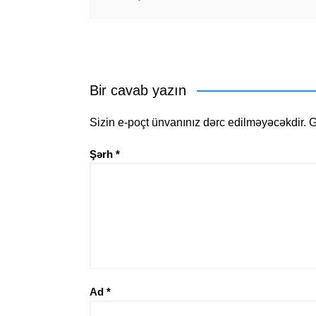
Bir cavab yazın
Sizin e-poçt ünvanınız dərc edilməyəcəkdir.
G
Şərh
*
Ad
*