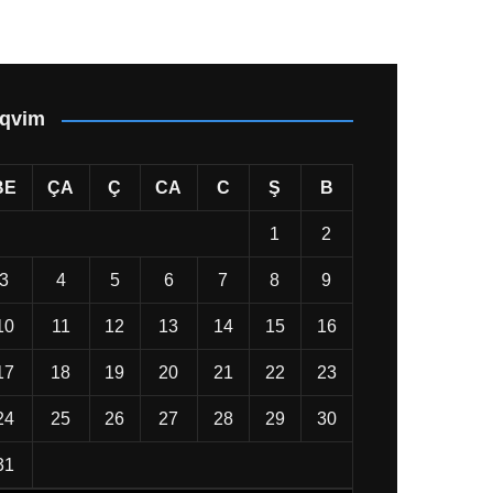
qvim
BE
ÇA
Ç
CA
C
Ş
B
1
2
3
4
5
6
7
8
9
10
11
12
13
14
15
16
17
18
19
20
21
22
23
24
25
26
27
28
29
30
31