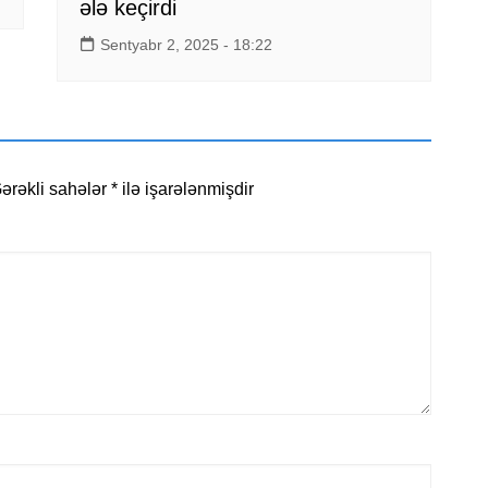
ələ keçirdi
Sentyabr 2, 2025 - 18:22
ərəkli sahələr
*
ilə işarələnmişdir