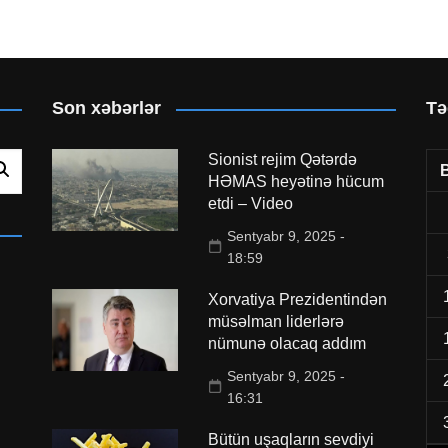
Son xəbərlər
Tə
Sionist rejim Qətərdə
HƏMAS heyətinə hücum
etdi – Video
Sentyabr 9, 2025 -
18:59
Xorvatiya Prezidentindən
müsəlman liderlərə
nümunə olacaq addım
Sentyabr 9, 2025 -
16:31
Bütün uşaqların sevdiyi