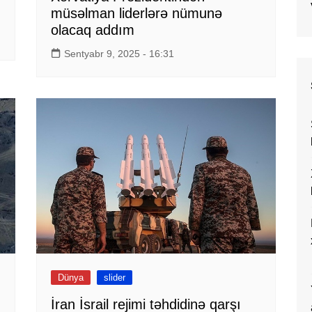
müsəlman liderlərə nümunə
olacaq addım
Sentyabr 9, 2025 - 16:31
Dünya
slider
İran İsrail rejimi təhdidinə qarşı