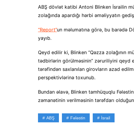
ABŞ dövlət katibi Antoni Blinken İsrailin 
zolağında apardığı hərbi əməliyyatın gediş
“Report”
un məlumatına görə, bu barədə D
yayıb.
Qeyd edilir ki, Blinken “Qəzza zolağının 
tədbirlərin görülməsinin” zəruriliyini qeyd
tərəfindən saxlanılan girovların azad edil
perspektivlərinə toxunub.
Bundan əlavə, Blinken tamhüquqlu Fələstin d
zəmanətinin verilməsinin tərəfdarı olduğunu
ABŞ
Fələstin
İsrail