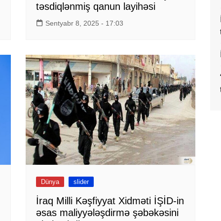
təsdiqlənmiş qanun layihəsi
Sentyabr 8, 2025 - 17:03
Dünya
slider
İraq Milli Kəşfiyyat Xidməti İŞİD-in
əsas maliyyələşdirmə şəbəkəsini