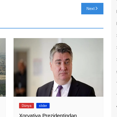
Next
Dünya
slider
Xorvatiya Prezidentindən