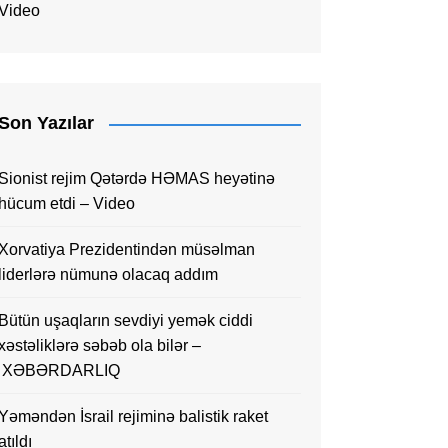
Video
Son Yazılar
Sionist rejim Qətərdə HƏMAS heyətinə
hücum etdi – Video
Xorvatiya Prezidentindən müsəlman
liderlərə nümunə olacaq addım
Bütün uşaqların sevdiyi yemək ciddi
xəstəliklərə səbəb ola bilər –
XƏBƏRDARLIQ
Yəməndən İsrail rejiminə balistik raket
atıldı