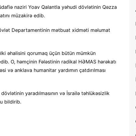
müdafiə naziri Yoav Qalantla yəhudi dövlətinin Qəzza
atını müzakirə edib.
övlət Departamentinin mətbuat xidməti məlumat
mülki əhalisini qorumaq üçün bütün mümkün
 edib. O, həmçinin Fələstinin radikal HƏMAS hərəkatı
məsi və anklava humanitar yardımın çatdırılması
övlətinin yaradılmasının və İsrailə təhlükəsizlik
 bildirib.