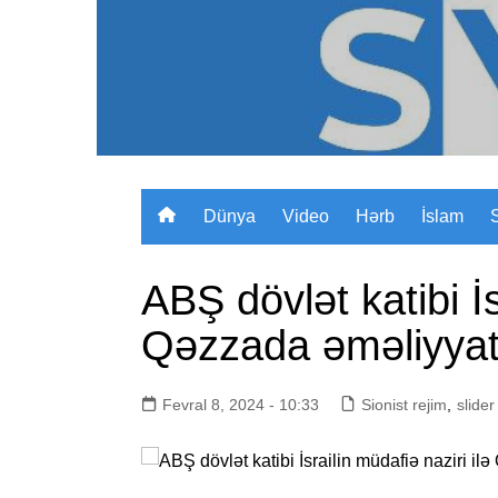
Skip
to
content
Dünya
Video
Hərb
İslam
ABŞ dövlət katibi İs
Qəzzada əməliyyat
Fevral 8, 2024 - 10:33
Sionist rejim
,
slider