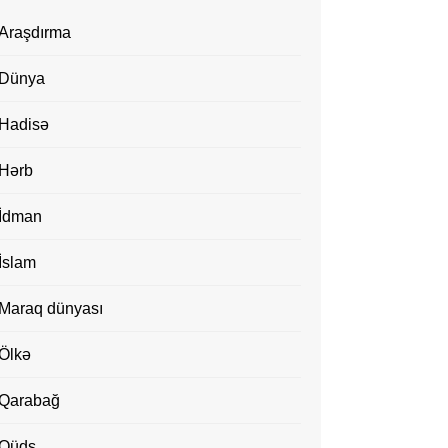
Araşdırma
Dünya
Hadisə
Hərb
İdman
İslam
Maraq dünyası
Ölkə
Qarabağ
Qüds