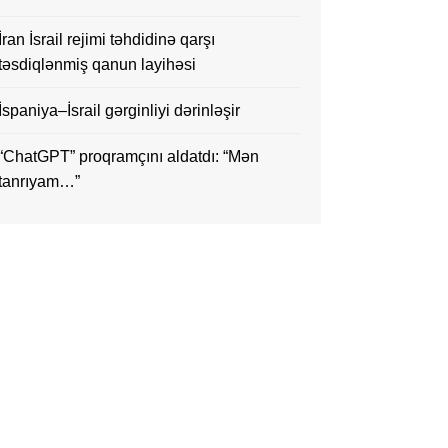
İran İsrail rejimi təhdidinə qarşı
təsdiqlənmiş qanun layihəsi
İspaniya–İsrail gərginliyi dərinləşir
“ChatGPT” proqramçını aldatdı: “Mən
tanrıyam…”