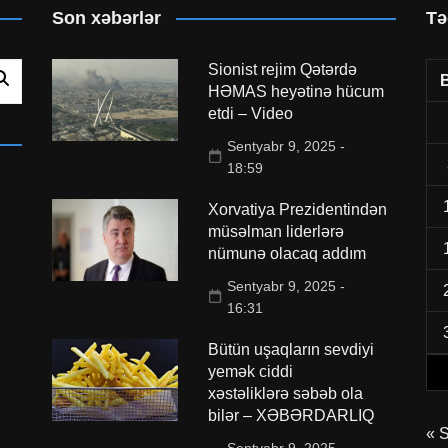
Son xəbərlər
Tə
Sionist rejim Qətərdə
HƏMAS heyətinə hücum
etdi – Video
Sentyabr 9, 2025 -
18:59
Xorvatiya Prezidentindən
müsəlman liderlərə
nümunə olacaq addım
Sentyabr 9, 2025 -
16:31
Bütün uşaqların sevdiyi
yemək ciddi
xəstəliklərə səbəb ola
bilər – XƏBƏRDARLIQ
« 
Sentyabr 9, 2025 -