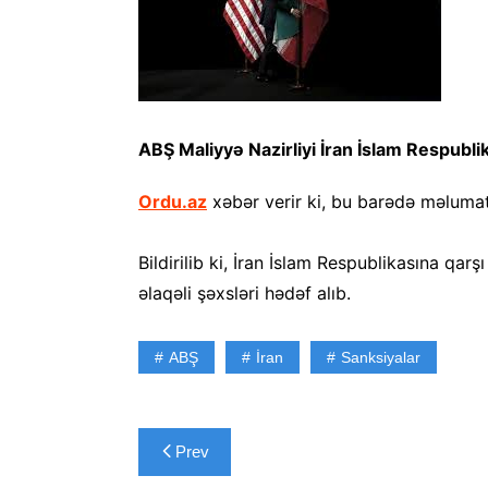
ABŞ Maliyyə Nazirliyi İran İslam Respublik
Ordu.az
xəbər verir ki, bu barədə məlumat 
Bildirilib ki, İran İslam Respublikasına qarşı
əlaqəli şəxsləri hədəf alıb.
ABŞ
İran
Sanksiyalar
Yazı
Prev