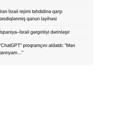
İran İsrail rejimi təhdidinə qarşı
təsdiqlənmiş qanun layihəsi
İspaniya–İsrail gərginliyi dərinləşir
“ChatGPT” proqramçını aldatdı: “Mən
tanrıyam…”