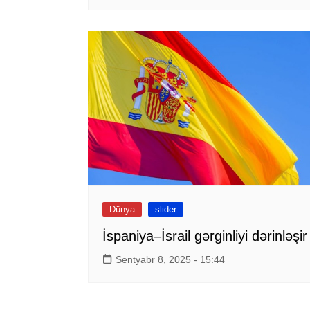
Dünya
slider
İspaniya–İsrail gərginliyi dərinləşir
Sentyabr 8, 2025 - 15:44