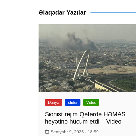
naviqasiyası
Əlaqədar Yazılar
Dünya
slider
Video
Sionist rejim Qətərdə HƏMAS
heyətinə hücum etdi – Video
Sentyabr 9, 2025 - 18:59