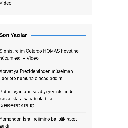
Video
Son Yazılar
Sionist rejim Qətərdə HƏMAS heyətinə
hücum etdi – Video
Xorvatiya Prezidentindən müsəlman
liderlərə nümunə olacaq addım
Bütün uşaqların sevdiyi yemək ciddi
xəstəliklərə səbəb ola bilər –
XƏBƏRDARLIQ
Yəməndən İsrail rejiminə balistik raket
atıldı