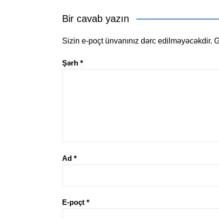
Bir cavab yazın
Sizin e-poçt ünvanınız dərc edilməyəcəkdir.
G
Şərh
*
Ad
*
E-poçt
*