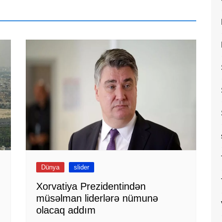
Dünya
slider
Xorvatiya Prezidentindən
müsəlman liderlərə nümunə
olacaq addım