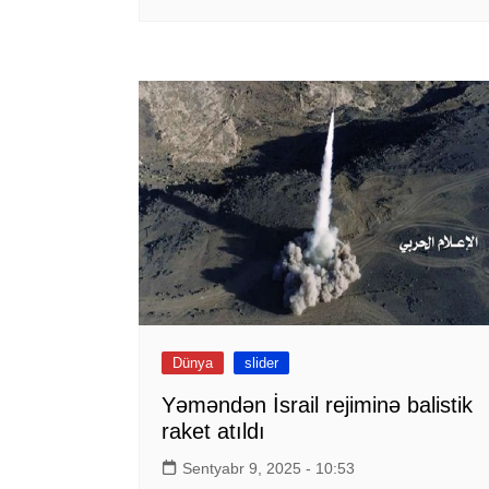
Dünya
slider
Yəməndən İsrail rejiminə balistik
raket atıldı
Sentyabr 9, 2025 - 10:53