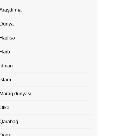
Araşdırma
Dünya
Hadisə
Hərb
İdman
İslam
Maraq dünyası
Ölkə
Qarabağ
Qüds