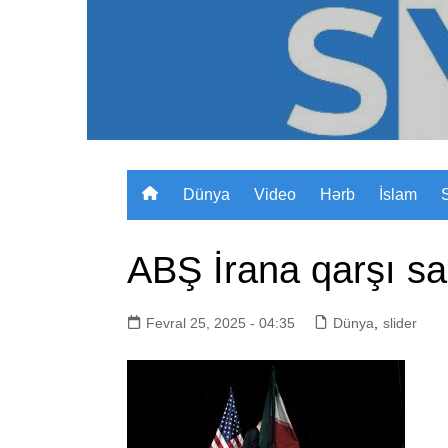
Skip
to
content
Dünya
Video
Hərb
İslam
ABŞ İrana qarşı san
Fevral 25, 2025 - 04:35
Dünya
,
slider