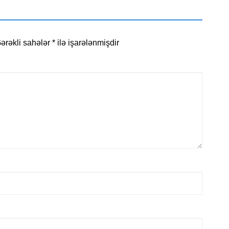
ərəkli sahələr
*
ilə işarələnmişdir