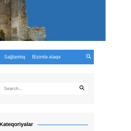
Sağlamlıq
Bizimlə əlaqə
Kateqoriyalar