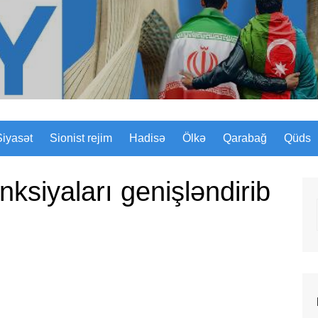
Sizinyol.org
Siyasət
Sionist rejim
Hadisə
Ölkə
Qarabağ
Qüds
ksiyaları genişləndirib