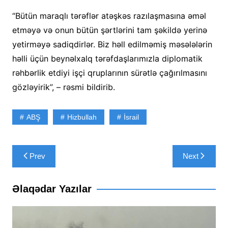
“Bütün maraqlı tərəflər atəşkəs razılaşmasına əməl
etməyə və onun bütün şərtlərini tam şəkildə yerinə
yetirməyə sadiqdirlər. Biz həll edilməmiş məsələlərin
həlli üçün beynəlxalq tərəfdaşlarımızla diplomatik
rəhbərlik etdiyi işçi qruplarının sürətlə çağırılmasını
gözləyirik”, – rəsmi bildirib.
ABŞ
Hizbullah
İsrail
Yazı
Prev
Next
naviqasiyası
Əlaqədar Yazılar