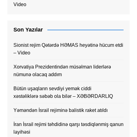
Video
Son Yazılar
Sionist rejim Qətərdə HƏMAS heyətinə hücum etdi
– Video
Xorvatiya Prezidentindən müsəlman liderlərə
nümunə olacaq addım
Bütün uşaqların sevdiyi yemək ciddi
xəstəliklərə səbəb ola bilər – XƏBƏRDARLIQ
Yəməndən İsrail rejiminə balistik raket atıldı
İran İsrail rejimi təhdidinə qarşı təsdiqlənmiş qanun
layihəsi