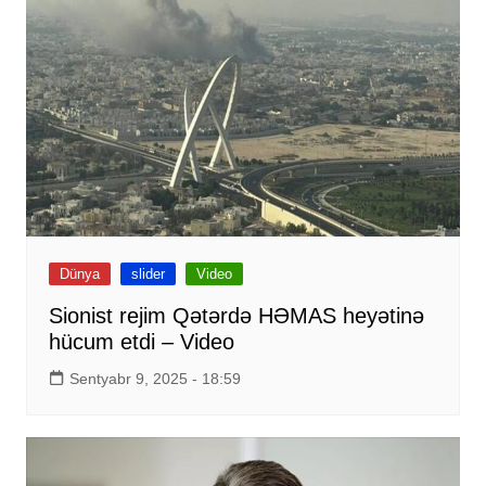
Dünya
slider
Video
Sionist rejim Qətərdə HƏMAS heyətinə
hücum etdi – Video
Sentyabr 9, 2025 - 18:59