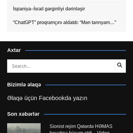
İspaniya–İsrail gərginliyi dərinləşir
“ChatGPT” proqramçını aldatdı: “Mən tanrıyam…”
Axtar
Bizimlə əlaqə
Əlaqə üçün Facebookda yazın
Son xəbərlər
Sionist rejim Qətərdə HƏMAS
heyətinə hücum etdi – Video