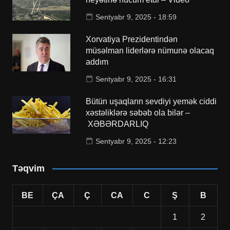
Sentyabr 9, 2025 - 18:59
Xorvatiya Prezidentindən
müsəlman liderlərə nümunə olacaq
addım
Sentyabr 9, 2025 - 16:31
Bütün uşaqların sevdiyi yemək ciddi
xəstəliklərə səbəb ola bilər –
XƏBƏRDARLIQ
Sentyabr 9, 2025 - 12:23
Təqvim
BE
ÇA
Ç
CA
C
Ş
B
1
2