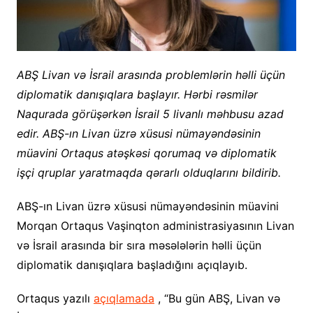
ABŞ Livan və İsrail arasında problemlərin həlli üçün
diplomatik danışıqlara başlayır. Hərbi rəsmilər
Naqurada görüşərkən İsrail 5 livanlı məhbusu azad
edir. ABŞ-ın Livan üzrə xüsusi nümayəndəsinin
müavini Ortaqus atəşkəsi qorumaq və diplomatik
işçi qruplar yaratmaqda qərarlı olduqlarını bildirib.
ABŞ-ın Livan üzrə xüsusi nümayəndəsinin müavini
Morqan Ortaqus Vaşinqton administrasiyasının Livan
və İsrail arasında bir sıra məsələlərin həlli üçün
diplomatik danışıqlara başladığını açıqlayıb.
Ortaqus yazılı
açıqlamada
, “Bu gün ABŞ, Livan və