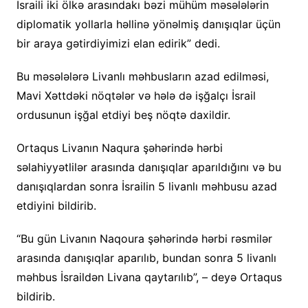
İsraili iki ölkə arasındakı bəzi mühüm məsələlərin
diplomatik yollarla həllinə yönəlmiş danışıqlar üçün
bir araya gətirdiyimizi elan edirik” dedi.
Bu məsələlərə Livanlı məhbusların azad edilməsi,
Mavi Xəttdəki nöqtələr və hələ də işğalçı İsrail
ordusunun işğal etdiyi beş nöqtə daxildir.
Ortaqus Livanın Naqura şəhərində hərbi
səlahiyyətlilər arasında danışıqlar aparıldığını və bu
danışıqlardan sonra İsrailin 5 livanlı məhbusu azad
etdiyini bildirib.
“Bu gün Livanın Naqoura şəhərində hərbi rəsmilər
arasında danışıqlar aparılıb, bundan sonra 5 livanlı
məhbus İsraildən Livana qaytarılıb”, – deyə Ortaqus
bildirib.