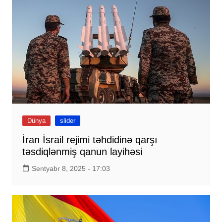
Dünya
slider
İran İsrail rejimi təhdidinə qarşı
təsdiqlənmiş qanun layihəsi
Sentyabr 8, 2025 - 17:03