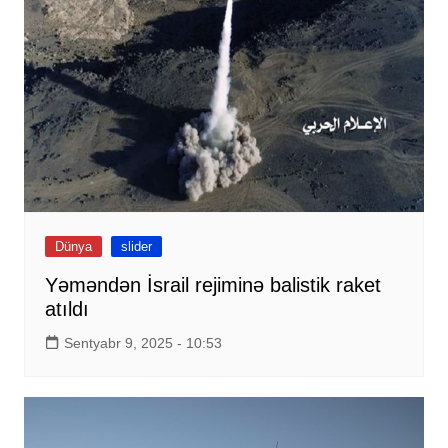
Dünya
slider
Yəməndən İsrail rejiminə balistik raket
atıldı
Sentyabr 9, 2025 - 10:53