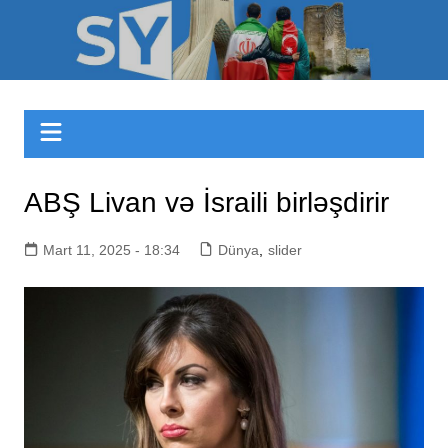
Skip
to
Sizinyol.org
content
ABŞ Livan və İsraili birləşdirir
Mart 11, 2025 - 18:34
Dünya
,
slider