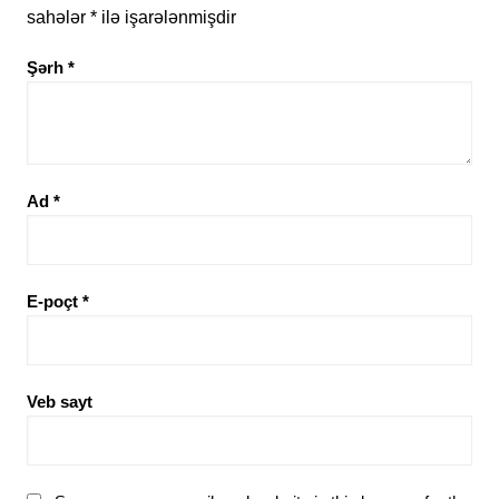
sahələr
*
ilə işarələnmişdir
Şərh
*
Ad
*
E-poçt
*
Veb sayt