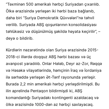
“Təxminən 500 amerikalı hərbçi Suriyadan çıxarılıb.
Ölkə ərazisində yerləşən iki hərbi baza bağlanıb,
daha biri “Suriya Demokratik Qüvvələri”nə təhvil
verilib. Suriyada ABŞ qoşunlarının konsolidasiyası
təhlükəsiz və düşünülmüş şəkildə həyata keçirilir”, –
deyə o bildirib.
Kürdlərin nəzarətində olan Suriya ərazisində 2015-
2018-ci illərdə doqquz ABŞ hərbi bazası və üç
avanpost yaradılıb. Onlar Hələb, Deyr əz-Zor, Rəqqə
və Həsəkə vilayətlərində, həmçinin İraq və İordaniya
ilə sərhəddə yerləşən Ət-Tənf rayonunda yerləşir.
Burada 2,2 min amerikalı hərbçi yerləşdirilmişdi. Bu
ilin aprelində Pentaqon bildirmişdi ki, ABŞ
komandanlığı Suriyadakı kontingenti azaldacaq və
ölkə ərazisində 1000-dən az hərbçi saxlayacaq.