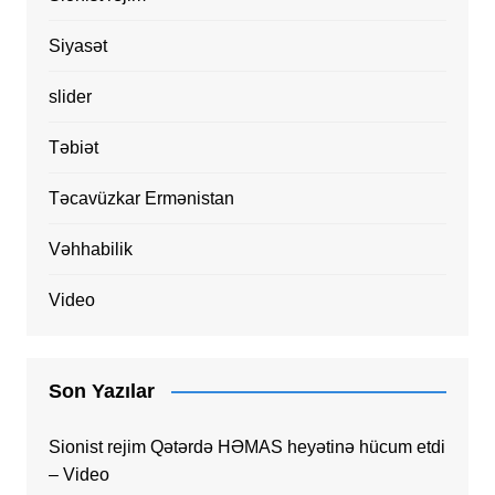
Siyasət
slider
Təbiət
Təcavüzkar Ermənistan
Vəhhabilik
Video
Son Yazılar
Sionist rejim Qətərdə HƏMAS heyətinə hücum etdi
– Video