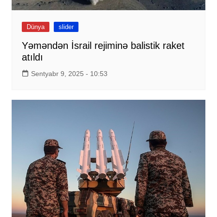
Dünya
slider
Yəməndən İsrail rejiminə balistik raket
atıldı
Sentyabr 9, 2025 - 10:53