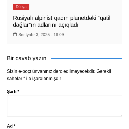
Dünya
Rusiyalı alpinist qadın planetdəki “qatil
dağlar”ın adlarını açıqladı
Sentyabr 3, 2025 - 16:09
Bir cavab yazın
Sizin e-poçt ünvanınız dərc edilməyəcəkdir.
Gərəkli
sahələr
*
ilə işarələnmişdir
Şərh
*
Ad
*