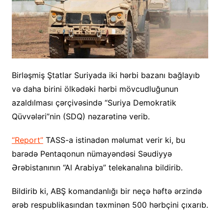
Birləşmiş Ştatlar Suriyada iki hərbi bazanı bağlayıb
və daha birini ölkədəki hərbi mövcudluğunun
azaldılması çərçivəsində “Suriya Demokratik
Qüvvələri”nin (SDQ) nəzarətinə verib.
“Report”
TASS-a istinadən məlumat verir ki, bu
barədə Pentaqonun nümayəndəsi Səudiyyə
Ərəbistanının “Al Arabiya” telekanalına bildirib.
Bildirib ki, ABŞ komandanlığı bir neçə həftə ərzində
ərəb respublikasından təxminən 500 hərbçini çıxarıb.