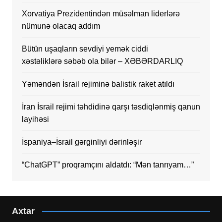
Xorvatiya Prezidentindən müsəlman liderlərə
nümunə olacaq addım
Bütün uşaqların sevdiyi yemək ciddi
xəstəliklərə səbəb ola bilər – XƏBƏRDARLIQ
Yəməndən İsrail rejiminə balistik raket atıldı
İran İsrail rejimi təhdidinə qarşı təsdiqlənmiş qanun
layihəsi
İspaniya–İsrail gərginliyi dərinləşir
“ChatGPT” proqramçını aldatdı: “Mən tanrıyam…”
Axtar