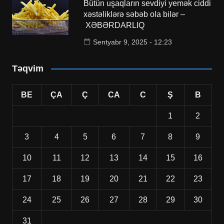
Bütün uşaqların sevdiyi yemək ciddi
xəstəliklərə səbəb ola bilər –
XƏBƏRDARLIQ
Sentyabr 9, 2025 - 12:23
Təqvim
BE
ÇA
Ç
CA
C
Ş
B
1
2
3
4
5
6
7
8
9
10
11
12
13
14
15
16
17
18
19
20
21
22
23
24
25
26
27
28
29
30
31