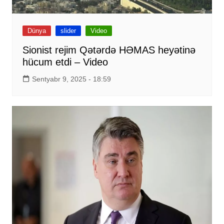
Dünya
slider
Video
Sionist rejim Qətərdə HƏMAS heyətinə
hücum etdi – Video
Sentyabr 9, 2025 - 18:59