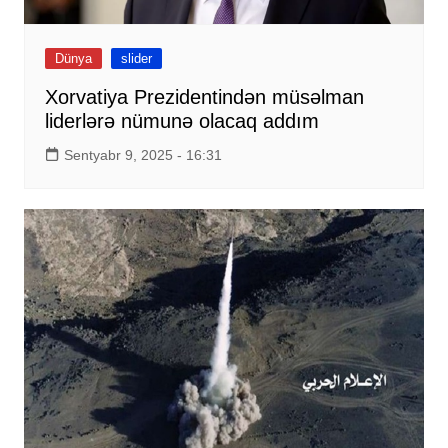
Dünya
slider
Xorvatiya Prezidentindən müsəlman
liderlərə nümunə olacaq addım
Sentyabr 9, 2025 - 16:31