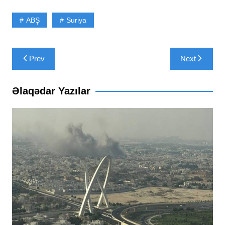
ABŞ
Suriya
Yazı
Prev
Next
naviqasiyası
Əlaqədar Yazılar