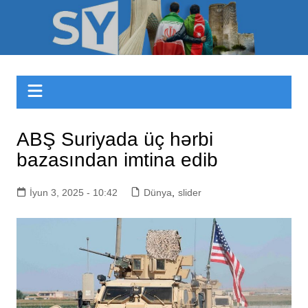
Skip
to
Sizinyol.org
content
ABŞ Suriyada üç hərbi
bazasından imtina edib
İyun 3, 2025 - 10:42
Dünya
,
slider