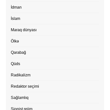
İdman
İslam
Maraq dünyası
Ölkə
Qarabağ
Qüds
Radikalizm
Redaktor seçimi
Sağlamlıq
Sionist rejim