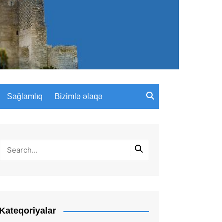
Sağlamlıq
Bizimlə əlaqə
Kateqoriyalar