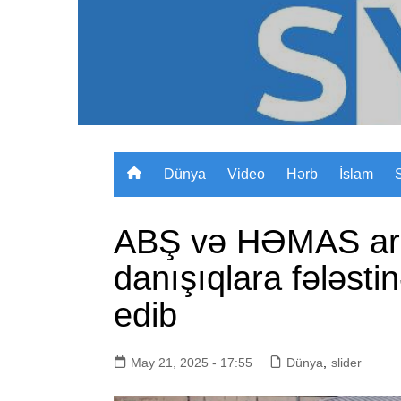
Skip
to
content
Dünya
Video
Hərb
İslam
ABŞ və HƏMAS aras
danışıqlara fələstin
edib
May 21, 2025 - 17:55
Dünya
,
slider