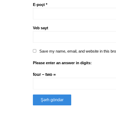
E-poçt
*
Veb sayt
Save my name, email, and website in this bro
Please enter an answer in digits:
four − two =