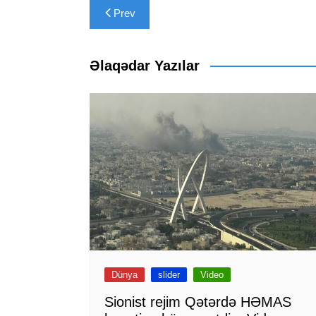
Yazı
Prev
naviqasiyası
Əlaqədar Yazılar
Dünya
slider
Video
Sionist rejim Qətərdə HƏMAS