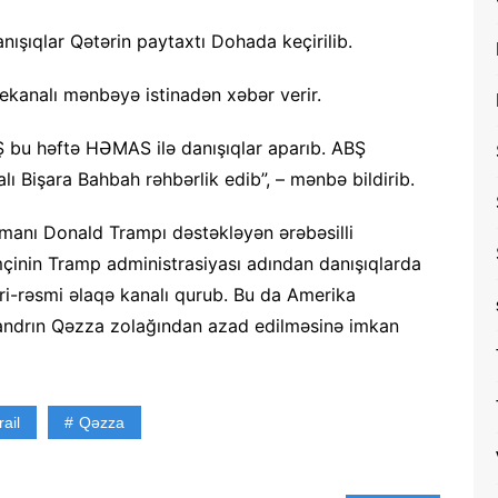
şıqlar Qətərin paytaxtı Dohada keçirilib.
ekanalı mənbəyə istinadən xəbər verir.
BŞ bu həftə HƏMAS ilə danışıqlar aparıb. ABŞ
kalı Bişara Bahbah rəhbərlik edib”, – mənbə bildirib.
manı Donald Trampı dəstəkləyən ərəbəsilli
mçinin Tramp administrasiyası adından danışıqlarda
ri-rəsmi əlaqə kanalı qurub. Bu da Amerika
ksandrın Qəzza zolağından azad edilməsinə imkan
rail
Qəzza