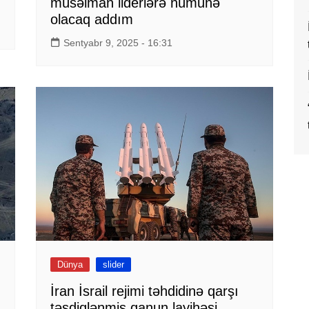
müsəlman liderlərə nümunə
olacaq addım
Sentyabr 9, 2025 - 16:31
Dünya
slider
İran İsrail rejimi təhdidinə qarşı
təsdiqlənmiş qanun layihəsi