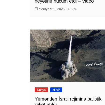
heyətinə hücum etdi – Video
Sentyabr 9, 2025 - 18:59
Dünya
slider
Yəməndən İsrail rejiminə balistik
raket atıldı