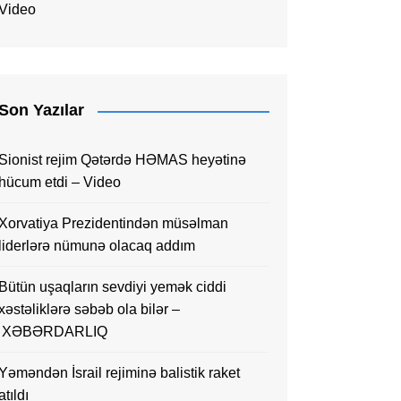
Video
Son Yazılar
Sionist rejim Qətərdə HƏMAS heyətinə
hücum etdi – Video
Xorvatiya Prezidentindən müsəlman
liderlərə nümunə olacaq addım
Bütün uşaqların sevdiyi yemək ciddi
xəstəliklərə səbəb ola bilər –
XƏBƏRDARLIQ
Yəməndən İsrail rejiminə balistik raket
atıldı