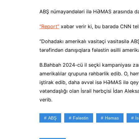
ABŞ nümayəndələri ilə HƏMAS arasında danı
“Report”
xəbər verir ki, bu barədə CNN tel
“Dohadakı amerikalı vasitəçi vasitəsilə A
tərəfindən danışıqlara fələstin əsilli ameri
B.Bahbah 2024-cü il seçki kampaniyası za
amerikalılar qrupuna rəhbərlik edib. O, hə
iştirak edib, daha əvvəl isə HƏMAS ilə qey
vətəndaşlığı olan İsrail hərbçisi İdan Ale
verib.
ABŞ
Fələstin
Həmas
İs