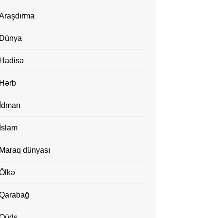
Araşdırma
Dünya
Hadisə
Hərb
İdman
İslam
Maraq dünyası
Ölkə
Qarabağ
Qüds