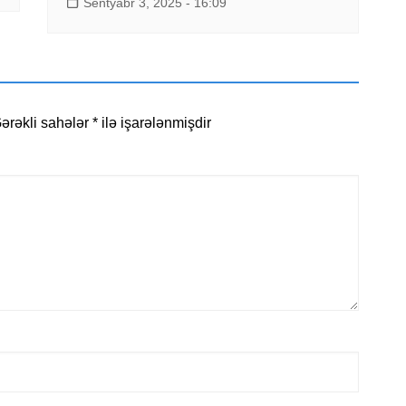
Sentyabr 3, 2025 - 16:09
ərəkli sahələr
*
ilə işarələnmişdir