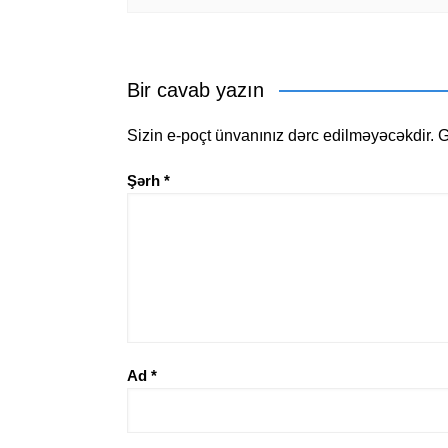
Bir cavab yazın
Sizin e-poçt ünvanınız dərc edilməyəcəkdir.
G
Şərh
*
Ad
*