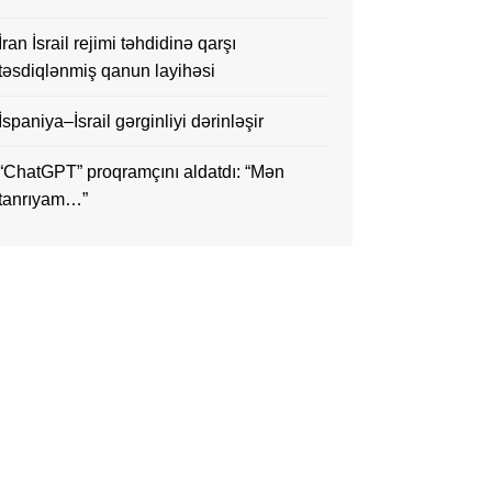
İran İsrail rejimi təhdidinə qarşı
təsdiqlənmiş qanun layihəsi
İspaniya–İsrail gərginliyi dərinləşir
“ChatGPT” proqramçını aldatdı: “Mən
tanrıyam…”