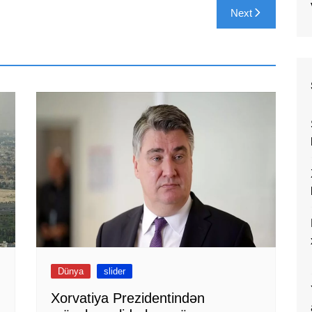
Next
Dünya
slider
Xorvatiya Prezidentindən