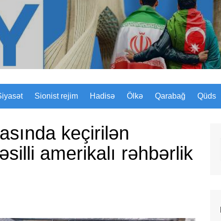
Sizinyol.org
Siyasət
Sionist rejim
Hadisə
Ölkə
Qarabağ
Qüds
ında keçirilən
əsilli amerikalı rəhbərlik