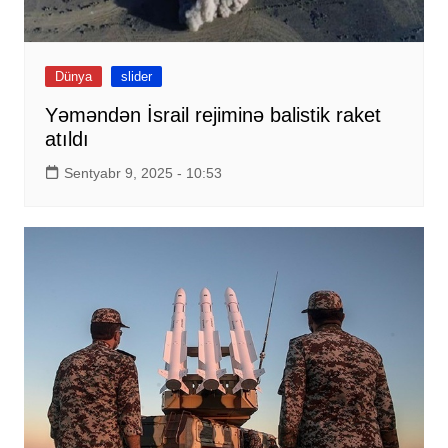
Dünya
slider
Yəməndən İsrail rejiminə balistik raket
atıldı
Sentyabr 9, 2025 - 10:53