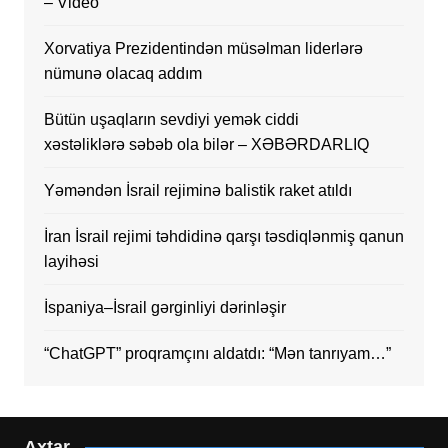
– Video
Xorvatiya Prezidentindən müsəlman liderlərə
nümunə olacaq addım
Bütün uşaqların sevdiyi yemək ciddi
xəstəliklərə səbəb ola bilər – XƏBƏRDARLIQ
Yəməndən İsrail rejiminə balistik raket atıldı
İran İsrail rejimi təhdidinə qarşı təsdiqlənmiş qanun
layihəsi
İspaniya–İsrail gərginliyi dərinləşir
“ChatGPT” proqramçını aldatdı: “Mən tanrıyam…”
Axtar