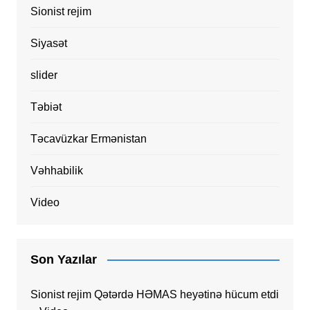
Sionist rejim
Siyasət
slider
Təbiət
Təcavüzkar Ermənistan
Vəhhabilik
Video
Son Yazılar
Sionist rejim Qətərdə HƏMAS heyətinə hücum etdi