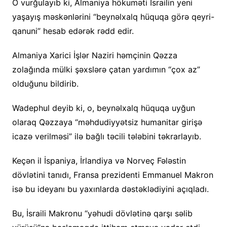
O vurğulayıb ki, Almaniya hökuməti İsrailin yeni
yaşayış məskənlərini “beynəlxalq hüquqa görə qeyri-
qanuni” hesab edərək rədd edir.
Almaniya Xarici İşlər Naziri həmçinin Qəzza
zolağında mülki şəxslərə çatan yardımın “çox az”
olduğunu bildirib.
Wadephul deyib ki, o, beynəlxalq hüquqa uyğun
olaraq Qəzzaya “məhdudiyyətsiz humanitar girişə
icazə verilməsi” ilə bağlı təcili tələbini təkrarlayıb.
Keçən il İspaniya, İrlandiya və Norveç Fələstin
dövlətini tanıdı, Fransa prezidenti Emmanuel Makron
isə bu ideyanı bu yaxınlarda dəstəklədiyini açıqladı.
Bu, İsraili Makronu “yəhudi dövlətinə qarşı səlib