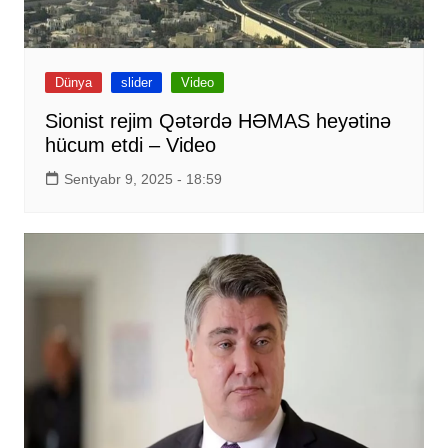
Dünya
slider
Video
Sionist rejim Qətərdə HƏMAS heyətinə
hücum etdi – Video
Sentyabr 9, 2025 - 18:59