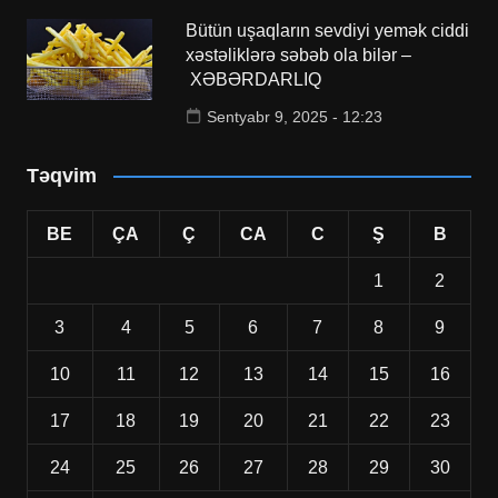
Bütün uşaqların sevdiyi yemək ciddi
xəstəliklərə səbəb ola bilər –
XƏBƏRDARLIQ
Sentyabr 9, 2025 - 12:23
Təqvim
BE
ÇA
Ç
CA
C
Ş
B
1
2
3
4
5
6
7
8
9
10
11
12
13
14
15
16
17
18
19
20
21
22
23
24
25
26
27
28
29
30