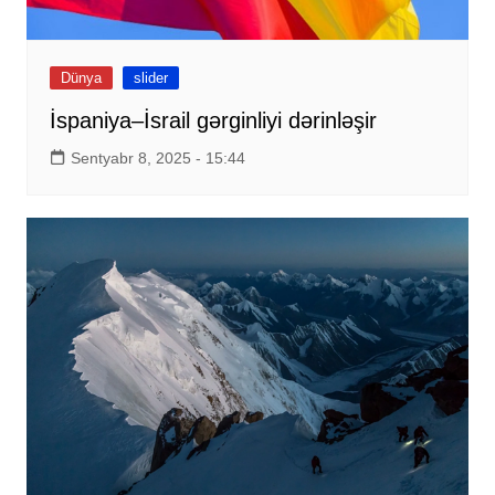
Dünya
slider
İspaniya–İsrail gərginliyi dərinləşir
Sentyabr 8, 2025 - 15:44