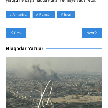
yürüşü”nə başlamaqda ittiham etməyə vadar etdi.
Almaniya
Fələstin
İsrail
Yazı
Prev
Next
naviqasiyası
Əlaqədar Yazılar