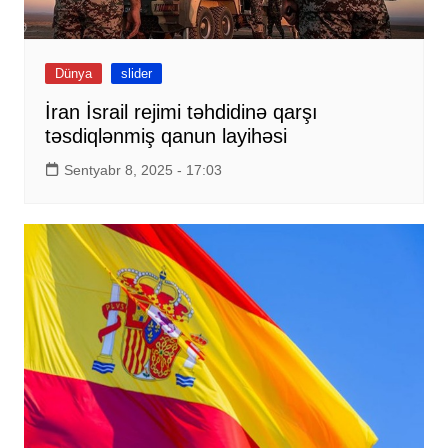
Dünya
slider
İran İsrail rejimi təhdidinə qarşı
təsdiqlənmiş qanun layihəsi
Sentyabr 8, 2025 - 17:03