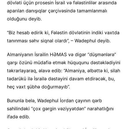
dövləti üçün prosesin İsrail və fələstinlilər arasında
aparılan danışıqlar çərçivəsində tamamlanmalı
olduğunu deyib.
“Biz hesab edirik ki, Fələstin dövlətinin indiki vaxtda
tanınması səhv siqnal olardı”, – Wadephul deyib.
Almaniyanın İsrailin HƏMAS və digər “düşmənlərə”
qarşı özünü müdafiə etmək hüququnu dəstəklədiyini
təkrarlayaraq, əlavə edib: “Almaniya, əlbəttə ki, silah
tədarükü ilə İsrailə dəstəyini davam etdirəcək, bu,
heç vaxt şübhə doğurmayıb”.
Bununla belə, Wadephul İordan çayının qərb
sahilindəki “çox gərgin vəziyyətdən” narahatlığını
ifadə edib.