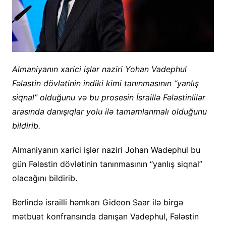
Almaniyanın xarici işlər naziri Yohan Vadephul
Fələstin dövlətinin indiki kimi tanınmasının “yanlış
siqnal” olduğunu və bu prosesin İsraillə Fələstinlilər
arasında danışıqlar yolu ilə tamamlanmalı olduğunu
bildirib.
Almaniyanın xarici işlər naziri Johan Wadephul bu
gün Fələstin dövlətinin tanınmasının “yanlış siqnal”
olacağını bildirib.
Berlində israilli həmkarı Gideon Saar ilə birgə
mətbuat konfransında danışan Vadephul, Fələstin