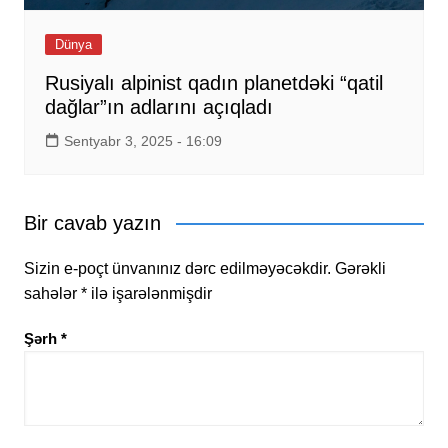
Dünya
Rusiyalı alpinist qadın planetdəki “qatil
dağlar”ın adlarını açıqladı
Sentyabr 3, 2025 - 16:09
Bir cavab yazın
Sizin e-poçt ünvanınız dərc edilməyəcəkdir.
Gərəkli
sahələr
*
ilə işarələnmişdir
Şərh
*