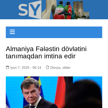
Skip
to
Sizinyol.org
content
Almaniya Fələstin dövlətini
tanımaqdan imtina edir
İyun 7, 2025 - 06:14
Dünya
,
slider