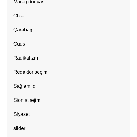
Maraq dünyası
Ölkə
Qarabağ
Qüds
Radikalizm
Redaktor seçimi
Sağlamlıq
Sionist rejim
Siyasət
slider