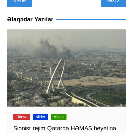
Prev
Next
naviqasiyası
Əlaqədar Yazılar
Dünya
slider
Video
Sionist rejim Qətərdə HƏMAS heyətinə