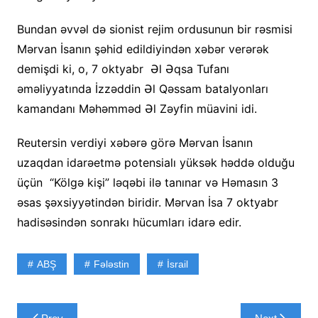
Bundan əvvəl də sionist rejim ordusunun bir rəsmisi
Mərvan İsanın şəhid edildiyindən xəbər verərək
demişdi ki, o, 7 oktyabr Əl Əqsa Tufanı
əməliyyatında İzzəddin Əl Qəssam batalyonları
kamandanı Məhəmməd Əl Zəyfin müavini idi.
Reutersin verdiyi xəbərə görə Mərvan İsanın
uzaqdan idarəetmə potensialı yüksək həddə olduğu
üçün “Kölgə kişi” ləqəbi ilə tanınar və Həmasın 3
əsas şəxsiyyətindən biridir. Mərvan İsa 7 oktyabr
hadisəsindən sonrakı hücumları idarə edir.
ABŞ
Fələstin
İsrail
Yazı