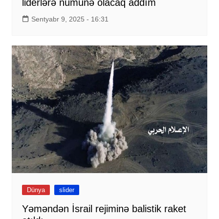
liderlərə nümunə olacaq addım
Sentyabr 9, 2025 - 16:31
Dünya
slider
Yəməndən İsrail rejiminə balistik raket