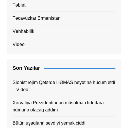
Təbiət
Təcavüzkar Ermənistan
Vəhhabilik
Video
Son Yazılar
Sionist rejim Qətərdə HƏMAS heyətinə hücum etdi
– Video
Xorvatiya Prezidentindən müsəlman liderlərə
nümunə olacaq addım
Bütün uşaqların sevdiyi yemək ciddi