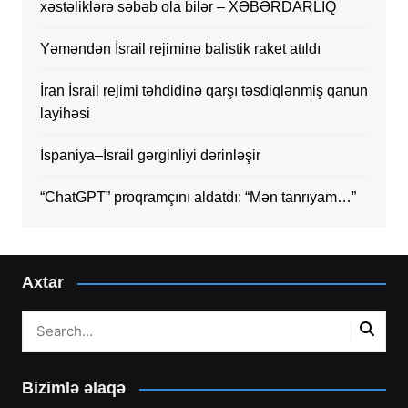
xəstəliklərə səbəb ola bilər – XƏBƏRDARLIQ
Yəməndən İsrail rejiminə balistik raket atıldı
İran İsrail rejimi təhdidinə qarşı təsdiqlənmiş qanun
layihəsi
İspaniya–İsrail gərginliyi dərinləşir
“ChatGPT” proqramçını aldatdı: “Mən tanrıyam…”
Axtar
Bizimlə əlaqə