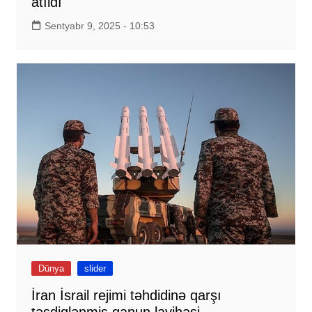
atıldı
Sentyabr 9, 2025 - 10:53
Dünya
slider
İran İsrail rejimi təhdidinə qarşı
təsdiqlənmiş qanun layihəsi