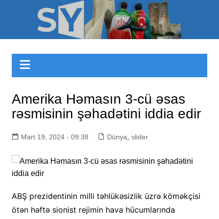
Skip
to
Sizinyol.org
content
Amerika Həmasın 3-cü əsas
rəsmisinin şəhadətini iddia edir
Mart 19, 2024 - 09:38
Dünya
,
slider
ABŞ prezidentinin milli təhlükəsizlik üzrə köməkçisi
ötən həftə sionist rejimin hava hücumlarında