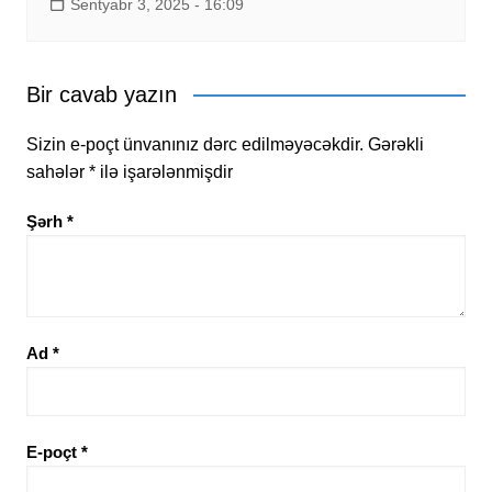
Sentyabr 3, 2025 - 16:09
Bir cavab yazın
Sizin e-poçt ünvanınız dərc edilməyəcəkdir.
Gərəkli
sahələr
*
ilə işarələnmişdir
Şərh
*
Ad
*
E-poçt
*