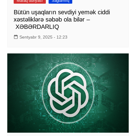
Maraq dünyası
Sağlamlıq
Bütün uşaqların sevdiyi yemək ciddi
xəstəliklərə səbəb ola bilər –
XƏBƏRDARLIQ
Sentyabr 9, 2025 - 12:23