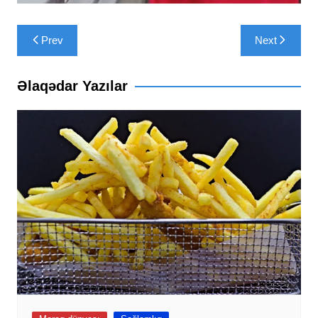
Yazı
Prev
Next
naviqasiyası
Əlaqədar Yazılar