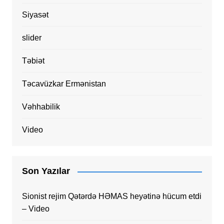
Siyasət
slider
Təbiət
Təcavüzkar Ermənistan
Vəhhabilik
Video
Son Yazılar
Sionist rejim Qətərdə HƏMAS heyətinə hücum etdi
– Video