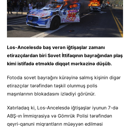
Los-Ancelesdə baş verən iğtişaşlar zamanı
etirazçılardan biri Sovet İttifaqının bayrağından plaş
kimi istifadə etməklə diqqət mərkəzinə düşüb.
Fotoda sovet bayrağını kürəyinə salmış kişinin digər
etirazçılar tərəfindən təşkil olunmuş polis
maşınlarının blokadasını izlədiyi görünür.
Xatırladaq ki, Los-Ancelesdə iğtişaşlar iyunun 7-də
ABŞ-ın İmmiqrasiya və Gömrük Polisi tərəfindən
qeyri-qanuni miqrantların müəyyən edilməsi