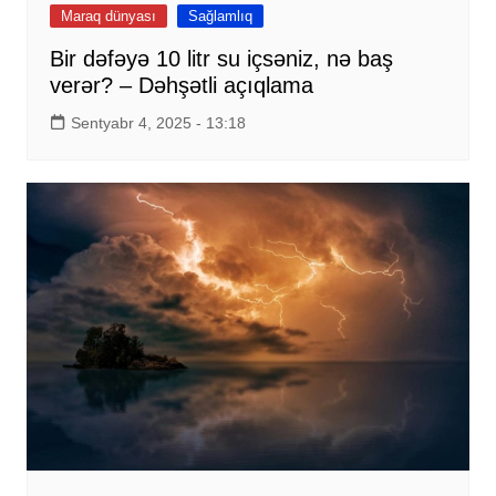
Maraq dünyası
Sağlamlıq
Bir dəfəyə 10 litr su içsəniz, nə baş
verər? – Dəhşətli açıqlama
Sentyabr 4, 2025 - 13:18