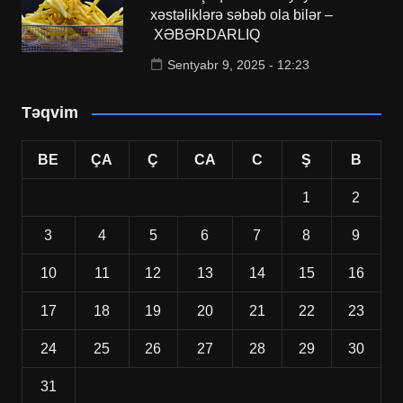
xəstəliklərə səbəb ola bilər –
XƏBƏRDARLIQ
Sentyabr 9, 2025 - 12:23
Təqvim
BE
ÇA
Ç
CA
C
Ş
B
1
2
3
4
5
6
7
8
9
10
11
12
13
14
15
16
17
18
19
20
21
22
23
24
25
26
27
28
29
30
31