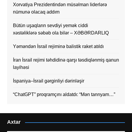
Xorvatiya Prezidentindən müsəlman liderlərə
nümunə olacaq addım
Bütün uşaqların sevdiyi yemək ciddi
xəstəliklərə səbəb ola bilər – XƏBƏRDARLIQ
Yəməndən İsrail rejiminə balistik raket atıldı
İran İsrail rejimi təhdidinə qarşı təsdiqlənmiş qanun
layihəsi
İspaniya–İsrail gərginliyi dərinləşir
“ChatGPT” proqramçını aldatdı: “Mən tanrıyam…”
Axtar