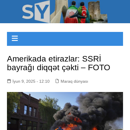
Skip
to
Sizinyol.org
content
Amerikada etirazlar: SSRİ
bayrağı diqqət çəkti – FOTO
İyun 9, 2025 - 12:10
Maraq dünyası