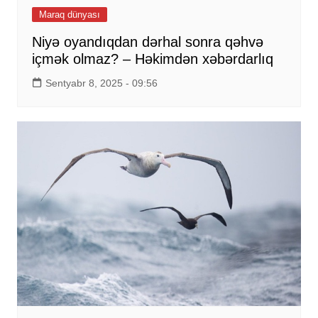
Maraq dünyası
Niyə oyandıqdan dərhal sonra qəhvə
içmək olmaz? – Həkimdən xəbərdarlıq
Sentyabr 8, 2025 - 09:56