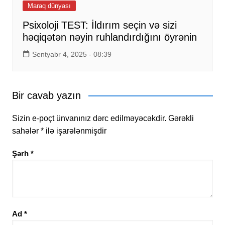
Maraq dünyası
Psixoloji TEST: İldırım seçin və sizi
həqiqətən nəyin ruhlandırdığını öyrənin
Sentyabr 4, 2025 - 08:39
Bir cavab yazın
Sizin e-poçt ünvanınız dərc edilməyəcəkdir.
Gərəkli
sahələr
*
ilə işarələnmişdir
Şərh
*
Ad
*