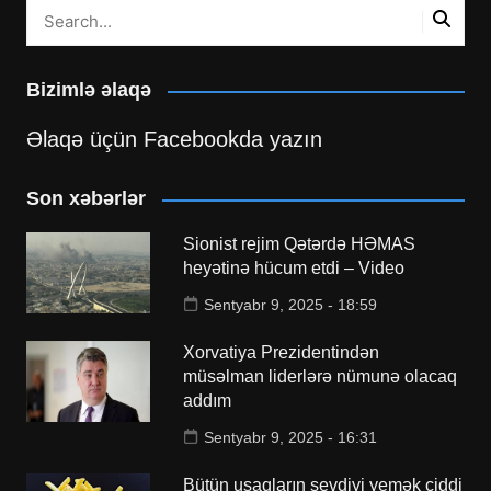
Bizimlə əlaqə
Əlaqə üçün Facebookda yazın
Son xəbərlər
Sionist rejim Qətərdə HƏMAS
heyətinə hücum etdi – Video
Sentyabr 9, 2025 - 18:59
Xorvatiya Prezidentindən
müsəlman liderlərə nümunə olacaq
addım
Sentyabr 9, 2025 - 16:31
Bütün uşaqların sevdiyi yemək ciddi