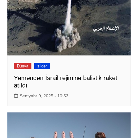
Dünya
slider
Yəməndən İsrail rejiminə balistik raket
atıldı
Sentyabr 9, 2025 - 10:53