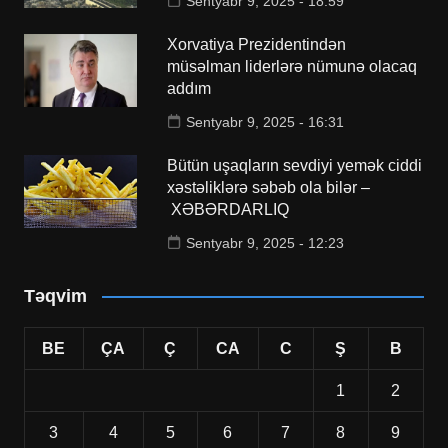
Sentyabr 9, 2025 - 18:59
Xorvatiya Prezidentindən
müsəlman liderlərə nümunə olacaq
addım
Sentyabr 9, 2025 - 16:31
Bütün uşaqların sevdiyi yemək ciddi
xəstəliklərə səbəb ola bilər –
XƏBƏRDARLIQ
Sentyabr 9, 2025 - 12:23
Təqvim
BE
ÇA
Ç
CA
C
Ş
B
1
2
3
4
5
6
7
8
9