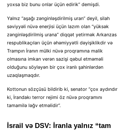
yoxsa biz bunu onlar üçün edirik” demişdi.
Yalnız “aşağı zənginləşdirilmiş uran” deyil, silah
səviyyəli nüvə enerjisi üçün lazım olan “yüksək
zənginləşdirilmiş urana” diqqət yetirmək Arkanzas
respublikaçıları üçün əhəmiyyətli dəyişiklikdir və
Trampın İranın mülki nüvə proqramına malik
olmasına imkan verən sazişi qəbul etməməli
olduğunu söyləyən bir çox iranlı şahinlərdən
uzaqlaşmaqdır.
Kottonun sözçüsü bildirib ki, senator “çox aydındır
ki, İrandakı terror rejimi öz nüvə proqramını
tamamilə ləğv etməlidir”.
İsrail və DSV: İranla yalnız “tam