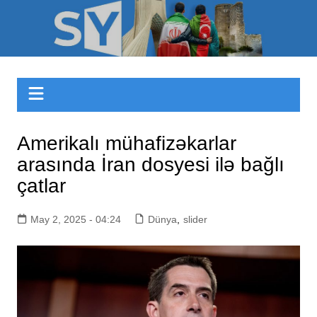
Skip
to
Sizinyol.org
content
Amerikalı mühafizəkarlar
arasında İran dosyesi ilə bağlı
çatlar
May 2, 2025 - 04:24
Dünya
,
slider