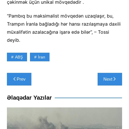
çəkinmək üçün unikal mövqedədir .
“Pambıq bu maksimalist mövqedən uzaqlaşır, bu,
Trampın İranla bağladığı hər hansı razılaşmaya daxili
müxalifətin azalacağına işarə edə bilər”, – Tossi
deyib.
ABŞ
İran
Yazı
Prev
Next
naviqasiyası
Əlaqədar Yazılar