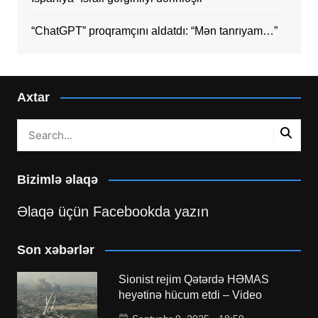
“ChatGPT” proqramçını aldatdı: “Mən tanrıyam…”
Axtar
Bizimlə əlaqə
Əlaqə üçün Facebookda yazın
Son xəbərlər
Sionist rejim Qətərdə HƏMAS
heyətinə hücum etdi – Video