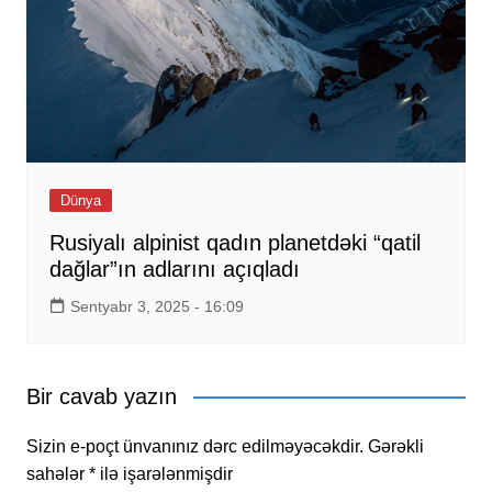
Dünya
Rusiyalı alpinist qadın planetdəki “qatil
dağlar”ın adlarını açıqladı
Sentyabr 3, 2025 - 16:09
Bir cavab yazın
Sizin e-poçt ünvanınız dərc edilməyəcəkdir.
Gərəkli
sahələr
*
ilə işarələnmişdir