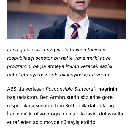
İrana qarşı sərt mövqeyi ilə tanınan tanınmış
respublikaçı senator bu həftə İrana mülki nüvə
proqramını bərpa etməyə imkan verəcək sazişi
qəbul etməyə hazır ola biləcəyinə işarə vurdu.
ABŞ-da yerləşən
Responsible Statecraft
nəşrinin
baş redaktoru Ben Armbrusterin sözlərinə görə,
respublikaçı senator Tom Kotton ilk dəfə olaraq
İranın mülki nüvə proqramı ola biləcəyini dolayısı ilə
etiraf edən açıq mövqe nümayiş etdirib.