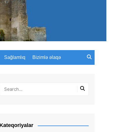
Sağlamlıq
Bizimlə əlaqə
Kateqoriyalar