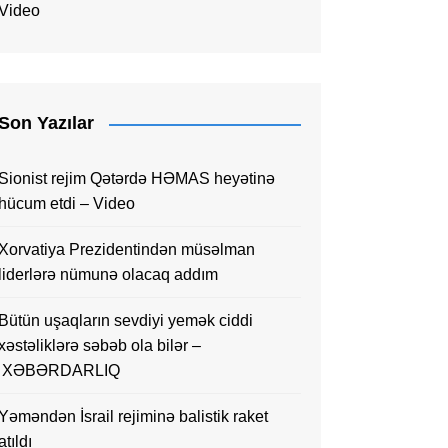
Video
Son Yazılar
Sionist rejim Qətərdə HƏMAS heyətinə
hücum etdi – Video
Xorvatiya Prezidentindən müsəlman
liderlərə nümunə olacaq addım
Bütün uşaqların sevdiyi yemək ciddi
xəstəliklərə səbəb ola bilər –
XƏBƏRDARLIQ
Yəməndən İsrail rejiminə balistik raket
atıldı