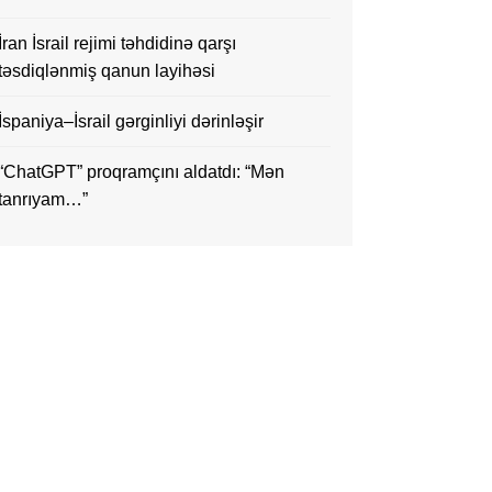
İran İsrail rejimi təhdidinə qarşı
təsdiqlənmiş qanun layihəsi
İspaniya–İsrail gərginliyi dərinləşir
“ChatGPT” proqramçını aldatdı: “Mən
tanrıyam…”