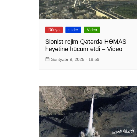
Dünya
slider
Video
Sionist rejim Qətərdə HƏMAS
heyətinə hücum etdi – Video
Sentyabr 9, 2025 - 18:59