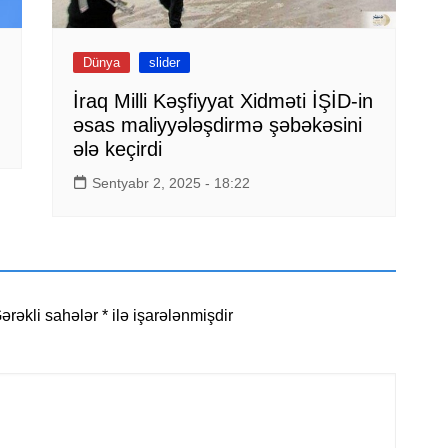
Dünya
slider
İraq Milli Kəşfiyyat Xidməti İŞİD-in
əsas maliyyələşdirmə şəbəkəsini
ələ keçirdi
Sentyabr 2, 2025 - 18:22
ərəkli sahələr
*
ilə işarələnmişdir