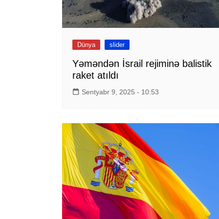
Dünya
slider
Yəməndən İsrail rejiminə balistik
raket atıldı
Sentyabr 9, 2025 - 10:53