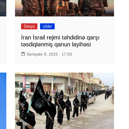
Dünya
slider
İran İsrail rejimi təhdidinə qarşı
təsdiqlənmiş qanun layihəsi
Sentyabr 8, 2025 - 17:03