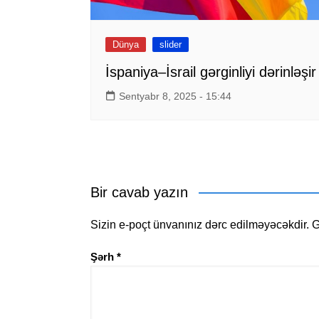
Dünya
slider
İspaniya–İsrail gərginliyi dərinləşir
Sentyabr 8, 2025 - 15:44
Bir cavab yazın
Sizin e-poçt ünvanınız dərc edilməyəcəkdir.
G
Şərh
*