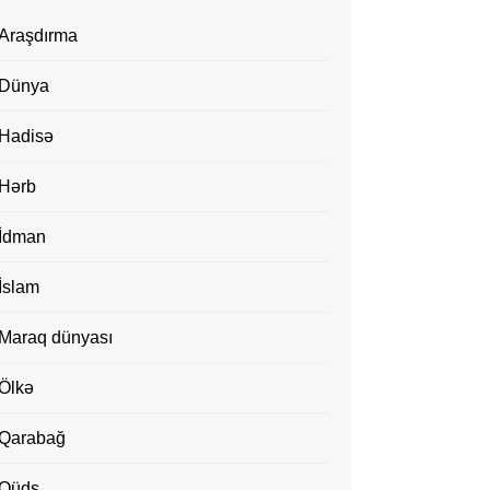
Araşdırma
Dünya
Hadisə
Hərb
İdman
İslam
Maraq dünyası
Ölkə
Qarabağ
Qüds