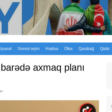
Sizinyol.org
Siyasət
Sionist rejim
Hadisə
Ölkə
Qarabağ
Qüds
barədə axmaq planı
er