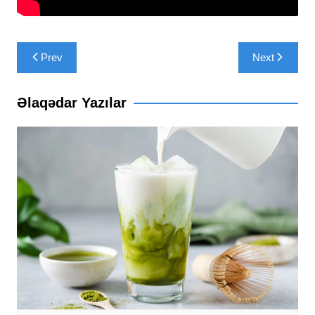
Yazı
Prev
Next
naviqasiyası
Əlaqədar Yazılar