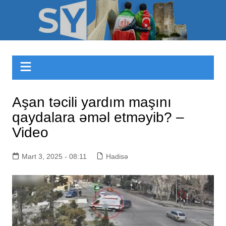
Skip
to
Sizinyol.org
content
Aşan təcili yardım maşını
qaydalara əməl etməyib? –
Video
Mart 3, 2025 - 08:11
Hadisə