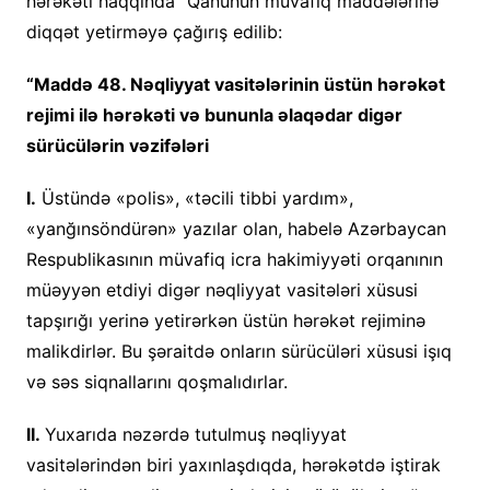
hərəkəti haqqında” Qanunun müvafiq maddələrinə
diqqət yetirməyə çağırış edilib:
“Maddə 48. Nəqliyyat vasitələrinin üstün hərəkət
rejimi ilə hərəkəti və bununla əlaqədar digər
sürücülərin vəzifələri
I.
Üstündə «polis», «təcili tibbi yardım»,
«yanğınsöndürən» yazılar olan, habelə Azərbaycan
Respublikasının müvafiq icra hakimiyyəti orqanının
müəyyən etdiyi digər nəqliyyat vasitələri xüsusi
tapşırığı yerinə yetirərkən üstün hərəkət rejiminə
malikdirlər. Bu şəraitdə onların sürücüləri xüsusi işıq
və səs siqnallarını qoşmalıdırlar.
II.
Yuxarıda nəzərdə tutulmuş nəqliyyat
vasitələrindən biri yaxınlaşdıqda, hərəkətdə iştirak