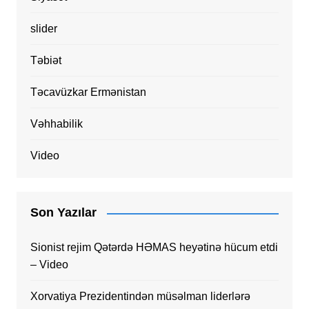
slider
Təbiət
Təcavüzkar Ermənistan
Vəhhabilik
Video
Son Yazılar
Sionist rejim Qətərdə HƏMAS heyətinə hücum etdi
– Video
Xorvatiya Prezidentindən müsəlman liderlərə