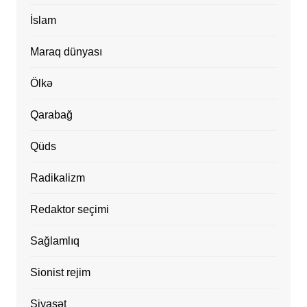
İslam
Maraq dünyası
Ölkə
Qarabağ
Qüds
Radikalizm
Redaktor seçimi
Sağlamlıq
Sionist rejim
Siyasət