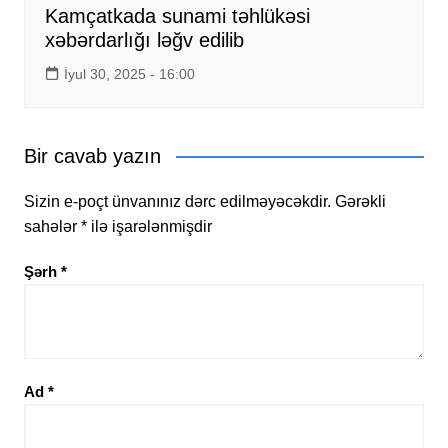
Kamçatkada sunami təhlükəsi
xəbərdarlığı ləğv edilib
İyul 30, 2025 - 16:00
Bir cavab yazın
Sizin e-poçt ünvanınız dərc edilməyəcəkdir.
Gərəkli
sahələr
*
ilə işarələnmişdir
Şərh
*
Ad
*