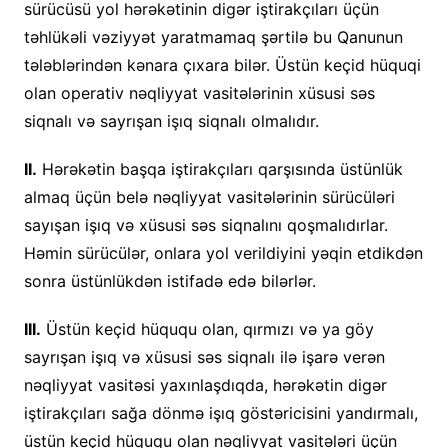
sürücüsü yol hərəkətinin digər iştirakçıları üçün
təhlükəli vəziyyət yaratmamaq şərtilə bu Qanunun
tələblərindən kənara çıxara bilər. Üstün keçid hüquqi
olan operativ nəqliyyat vasitələrinin xüsusi səs
siqnalı və sayrışan işıq siqnalı olmalıdır.
II.
Hərəkətin başqa iştirakçıları qarşısında üstünlük
almaq üçün belə nəqliyyat vasitələrinin sürücüləri
sayışan işıq və xüsusi səs siqnalını qoşmalıdırlar.
Həmin sürücülər, onlara yol verildiyini yəqin etdikdən
sonra üstünlükdən istifadə edə bilərlər.
III.
Üstün keçid hüququ olan, qırmızı və ya göy
sayrışan işıq və xüsusi səs siqnalı ilə işarə verən
nəqliyyat vasitəsi yaxınlaşdıqda, hərəkətin digər
iştirakçıları sağa dönmə işıq göstəricisini yandırmalı,
üstün keçid hüququ olan nəqliyyat vasitələri üçün