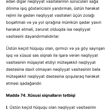
edən digər nəqliyyat vasitələrinin sürücüləri sağa
dönmə işıq göstəricisini yandırmalı, üstün hərəkət
rejimi ilə gedən nəqliyyat vasitələri üçün zolağı
boşaltmalı və ya yol qırağına mümkün qədər yaxın
hərəkət etməli, zərurət olduqda isə nəqliyyat
vasitəsini dayandırmalıdırlar.
Üstün keçid hüququ olan, qırmızı və ya göy sayrışan
işıq və xüsusi səs siqnalı ilə işarə verən nəqliyyat
vasitəsinin müşayiət etdiyi mütəşəkkil nəqliyyat
dəstəsinə daxil olmayan nəqliyyat vasitəsinin belə
mütəşəkkil nəqliyyat dəstəsinə qoşularaq hərəkət
etməsi qadağandır.
Maddə 74. Xüsusi siqnalların tətbiqi
I.
Üstün keçid hüququ olan nəqliyyat vasitəsinin