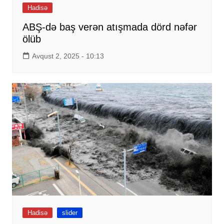
Hadisə
ABŞ-də baş verən atışmada dörd nəfər
ölüb
Avqust 2, 2025 - 10:13
Hadisə
slider