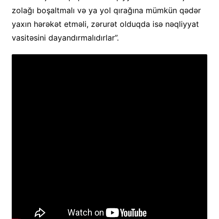
zolağı boşaltmalı və ya yol qırağına mümkün qədər
yaxın hərəkət etməli, zərurət olduqda isə nəqliyyat
vasitəsini dayandırmalıdırlar”.