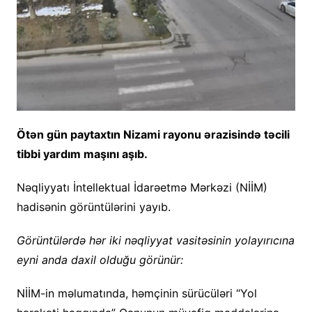
Ötən gün paytaxtın Nizami rayonu ərazisində təcili
tibbi yardım maşını aşıb.
Nəqliyyatı İntellektual İdarəetmə Mərkəzi (NİİM)
hadisənin görüntülərini yayıb.
Görüntülərdə hər iki nəqliyyat vasitəsinin yolayırıcına
eyni anda daxil olduğu görünür:
NİİM-in məlumatında, həmçinin sürücüləri “Yol