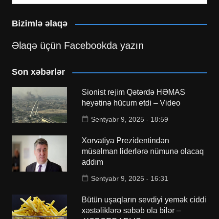
Bizimlə əlaqə
Əlaqə üçün Facebookda yazın
Son xəbərlər
Sionist rejim Qətərdə HƏMAS
heyətinə hücum etdi – Video
Sentyabr 9, 2025 - 18:59
Xorvatiya Prezidentindən
müsəlman liderlərə nümunə olacaq
addım
Sentyabr 9, 2025 - 16:31
Bütün uşaqların sevdiyi yemək ciddi
xəstəliklərə səbəb ola bilər –