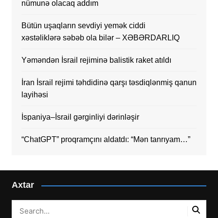
nümunə olacaq addım
Bütün uşaqların sevdiyi yemək ciddi
xəstəliklərə səbəb ola bilər – XƏBƏRDARLIQ
Yəməndən İsrail rejiminə balistik raket atıldı
İran İsrail rejimi təhdidinə qarşı təsdiqlənmiş qanun
layihəsi
İspaniya–İsrail gərginliyi dərinləşir
“ChatGPT” proqramçını aldatdı: “Mən tanrıyam…”
Axtar