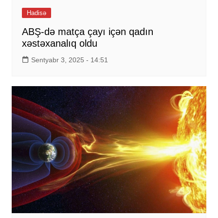
Hadisə
ABŞ-də matça çayı içən qadın
xəstəxanalıq oldu
Sentyabr 3, 2025 - 14:51