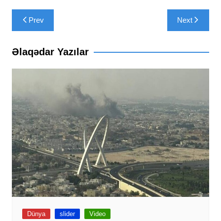
Yazı
Prev
Next
naviqasiyası
Əlaqədar Yazılar
Dünya
slider
Video