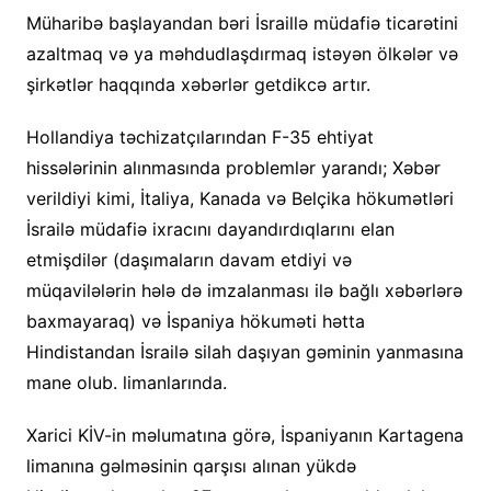
Müharibə başlayandan bəri İsraillə müdafiə ticarətini
azaltmaq və ya məhdudlaşdırmaq istəyən ölkələr və
şirkətlər haqqında xəbərlər getdikcə artır.
Hollandiya təchizatçılarından F-35 ehtiyat
hissələrinin alınmasında problemlər yarandı; Xəbər
verildiyi kimi, İtaliya, Kanada və Belçika hökumətləri
İsrailə müdafiə ixracını dayandırdıqlarını elan
etmişdilər (daşımaların davam etdiyi və
müqavilələrin hələ də imzalanması ilə bağlı xəbərlərə
baxmayaraq) və İspaniya hökuməti hətta
Hindistandan İsrailə silah daşıyan gəminin yanmasına
mane olub. limanlarında.
Xarici KİV-in məlumatına görə, İspaniyanın Kartagena
limanına gəlməsinin qarşısı alınan yükdə