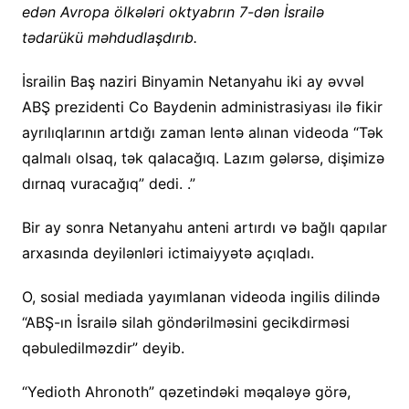
edən Avropa ölkələri oktyabrın 7-dən İsrailə
tədarükü məhdudlaşdırıb.
İsrailin Baş naziri Binyamin Netanyahu iki ay əvvəl
ABŞ prezidenti Co Baydenin administrasiyası ilə fikir
ayrılıqlarının artdığı zaman lentə alınan videoda “Tək
qalmalı olsaq, tək qalacağıq. Lazım gələrsə, dişimizə
dırnaq vuracağıq” dedi. .”
Bir ay sonra Netanyahu anteni artırdı və bağlı qapılar
arxasında deyilənləri ictimaiyyətə açıqladı.
O, sosial mediada yayımlanan videoda ingilis dilində
“ABŞ-ın İsrailə silah göndərilməsini gecikdirməsi
qəbuledilməzdir” deyib.
“Yedioth Ahronoth” qəzetindəki məqaləyə görə,