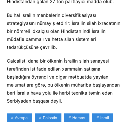
Hindistandan gələn 27 ton partlayıcı maddə olub.
Bu hal İsrailin mənbələrin diversifikasiyası
strategiyasını nümayiş etdirir: İsrailin silah ixracatının
bir nömrəli idxalçısı olan Hindistan indi İsrailin
müdafiə xammalı və hətta silah sistemləri
tədarükçüsünə çevrilib.
Calcalist, daha bir ölkənin İsrailin silah sənayesi
tərəfindən istifadə edilən xammalın satışına
başladığını öyrəndi və digər mətbuatda yayılan
məlumatlara görə, bu ölkənin müharibə başlayandan
bəri İsrailə hava yolu ilə hərbi texnika təmin edən
Serbiyadan başqası deyil.
Avropa
Fələstin
Həmas
İsrail