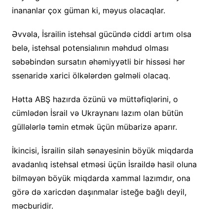
inananlar çox güman ki, məyus olacaqlar.
Əvvəla, İsrailin istehsal gücündə ciddi artım olsa
belə, istehsal potensialının məhdud olması
səbəbindən sursatın əhəmiyyətli bir hissəsi hər
ssenaridə xarici ölkələrdən gəlməli olacaq.
Hətta ABŞ hazırda özünü və müttəfiqlərini, o
cümlədən İsrail və Ukraynanı lazım olan bütün
güllələrlə təmin etmək üçün mübarizə aparır.
İkincisi, İsrailin silah sənayesinin böyük miqdarda
avadanlıq istehsal etməsi üçün İsraildə hasil oluna
bilməyən böyük miqdarda xammal lazımdır, ona
görə də xaricdən daşınmalar isteğe bağlı deyil,
məcburidir.