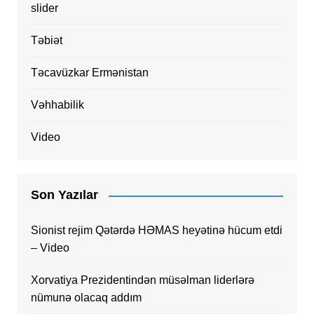
slider
Təbiət
Təcavüzkar Ermənistan
Vəhhabilik
Video
Son Yazılar
Sionist rejim Qətərdə HƏMAS heyətinə hücum etdi
– Video
Xorvatiya Prezidentindən müsəlman liderlərə
nümunə olacaq addım