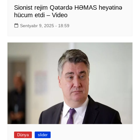
Sionist rejim Qətərdə HƏMAS heyətinə
hücum etdi – Video
Sentyabr 9, 2025 - 18:59
Dünya
slider