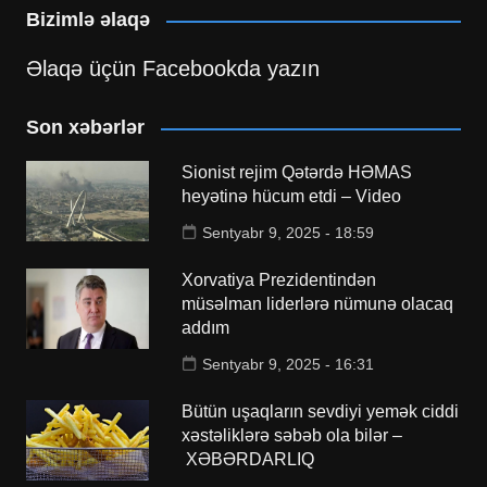
Bizimlə əlaqə
Əlaqə üçün Facebookda yazın
Son xəbərlər
Sionist rejim Qətərdə HƏMAS
heyətinə hücum etdi – Video
Sentyabr 9, 2025 - 18:59
Xorvatiya Prezidentindən
müsəlman liderlərə nümunə olacaq
addım
Sentyabr 9, 2025 - 16:31
Bütün uşaqların sevdiyi yemək ciddi
xəstəliklərə səbəb ola bilər –
XƏBƏRDARLIQ