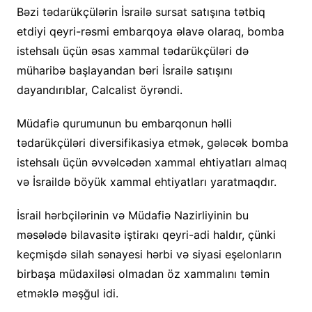
Bəzi tədarükçülərin İsrailə sursat satışına tətbiq
etdiyi qeyri-rəsmi embarqoya əlavə olaraq, bomba
istehsalı üçün əsas xammal tədarükçüləri də
müharibə başlayandan bəri İsrailə satışını
dayandırıblar, Calcalist öyrəndi.
Müdafiə qurumunun bu embarqonun həlli
tədarükçüləri diversifikasiya etmək, gələcək bomba
istehsalı üçün əvvəlcədən xammal ehtiyatları almaq
və İsraildə böyük xammal ehtiyatları yaratmaqdır.
İsrail hərbçilərinin və Müdafiə Nazirliyinin bu
məsələdə bilavasitə iştirakı qeyri-adi haldır, çünki
keçmişdə silah sənayesi hərbi və siyasi eşelonların
birbaşa müdaxiləsi olmadan öz xammalını təmin
etməklə məşğul idi.