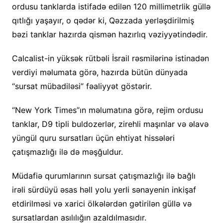
ordusu tanklarda istifadə edilən 120 millimetrlik güllə
qıtlığı yaşayır, o qədər ki, Qəzzada yerləşdirilmiş
bəzi tanklar hazırda qismən hazırlıq vəziyyətindədir.
Calcalist-in yüksək rütbəli İsrail rəsmilərinə istinadən
verdiyi məlumata görə, hazırda bütün dünyada
“sursat mübadiləsi” fəaliyyət göstərir.
“New York Times”ın məlumatına görə, rejim ordusu
tanklar, D9 tipli buldozerlər, zirehli maşınlar və əlavə
yüngül quru sursatları üçün ehtiyat hissələri
çatışmazlığı ilə də məşğuldur.
Müdafiə qurumlarının sursat çatışmazlığı ilə bağlı
irəli sürdüyü əsas həll yolu yerli sənayenin inkişaf
etdirilməsi və xarici ölkələrdən gətirilən güllə və
sursatlardan asılılığın azaldılmasıdır.