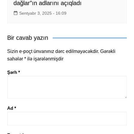
dağlar”ın adlarını açıqladı
Sentyabr 3, 2025 - 16:09
Bir cavab yazın
Sizin e-poçt ünvanınız dərc edilməyəcəkdir.
Gərəkli
sahələr
*
ilə işarələnmişdir
Şərh
*
Ad
*