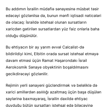
Bu addımın İsrailin müdafiə sənayesinə müsbət təsir
edəcəyi gözlənilsə də, bunun mənfi iqtisadi nəticələri
də olacaq: İsraildə istehsal olunan sursatların
xaricdən gətirilən sursatlardan yüz faiz onlarla baha
olduğu düşünülür.
Bu ehtiyacın bir ay yarım əvvəl Calcalist-də
bildirildiyi kimi, Elbitin orada sursat istehsal etməyə
davam etməsi üçün Ramat Haşarondakı İsrail
Aerokosmik Sənaye obyektinin boşaldılmasını
gecikdirəcəyi gözlənilir.
Rejimin yerli sənayeni gücləndirmək və beləliklə də
xarici amillərdən asılılığı azaltmaq üçün başa düşülən
səylərinə baxmayaraq, İsrailin daxildə ehtiyac
duyduğu bütün sursatları istehsal edə biləcəyinə