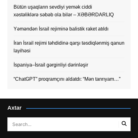
Bütün uşaqların sevdiyi yemək ciddi
xəstəliklərə səbəb ola bilər – XƏBƏRDARLIQ
Yəməndən İsrail rejiminə balistik raket atıldı
İran İsrail rejimi təhdidinə qarşı təsdiqlənmiş qanun
layihəsi
İspaniya–İsrail gərginliyi dərinləşir
“ChatGPT” proqramçını aldatdı: “Mən tanrıyam…”
Axtar