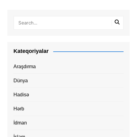
Kateqoriyalar
Araşdırma
Dünya
Hadisə
Hərb
İdman
İslam