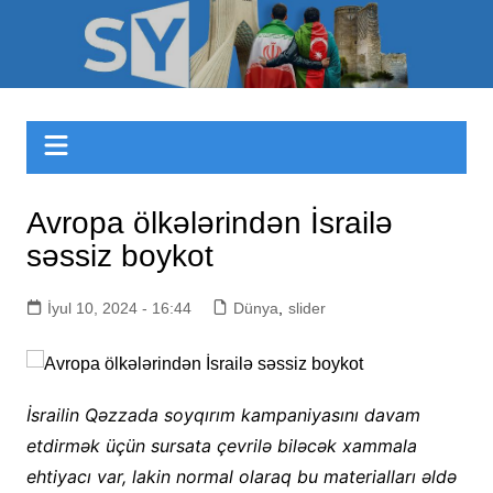
Skip
to
Sizinyol.org
content
Avropa ölkələrindən İsrailə
səssiz boykot
İyul 10, 2024 - 16:44
Dünya
,
slider
İsrailin Qəzzada soyqırım kampaniyasını davam
etdirmək üçün sursata çevrilə biləcək xammala
ehtiyacı var, lakin normal olaraq bu materialları əldə