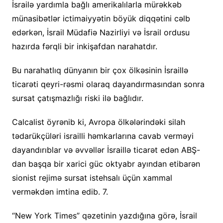
İsrailə yardımla bağlı amerikalılarla mürəkkəb
münasibətlər ictimaiyyətin böyük diqqətini cəlb
edərkən, İsrail Müdafiə Nazirliyi və İsrail ordusu
hazırda fərqli bir inkişafdan narahatdır.
Bu narahatlıq dünyanın bir çox ölkəsinin İsraillə
ticarəti qeyri-rəsmi olaraq dayandırmasından sonra
sursat çatışmazlığı riski ilə bağlıdır.
Calcalist öyrənib ki, Avropa ölkələrindəki silah
tədarükçüləri israilli həmkarlarına cavab verməyi
dayandırıblar və əvvəllər İsraillə ticarət edən ABŞ-
dan başqa bir xarici güc oktyabr ayından etibarən
sionist rejimə sursat istehsalı üçün xammal
verməkdən imtina edib. 7.
“New York Times” qəzetinin yazdığına görə, İsrail