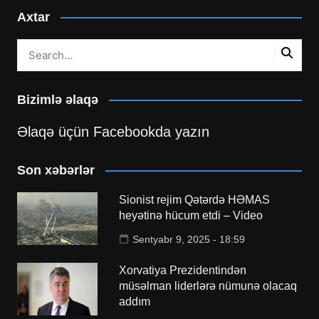
Axtar
Bizimlə əlaqə
Əlaqə üçün Facebookda yazın
Son xəbərlər
Sionist rejim Qətərdə HƏMAS
heyətinə hücum etdi – Video
Sentyabr 9, 2025 - 18:59
Xorvatiya Prezidentindən
müsəlman liderlərə nümunə olacaq
addım