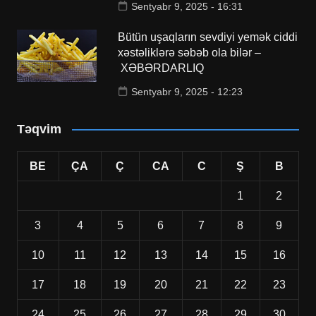
Sentyabr 9, 2025 - 16:31
Bütün uşaqların sevdiyi yemək ciddi
xəstəliklərə səbəb ola bilər –
XƏBƏRDARLIQ
Sentyabr 9, 2025 - 12:23
Təqvim
BE
ÇA
Ç
CA
C
Ş
B
1
2
3
4
5
6
7
8
9
10
11
12
13
14
15
16
17
18
19
20
21
22
23
24
25
26
27
28
29
30