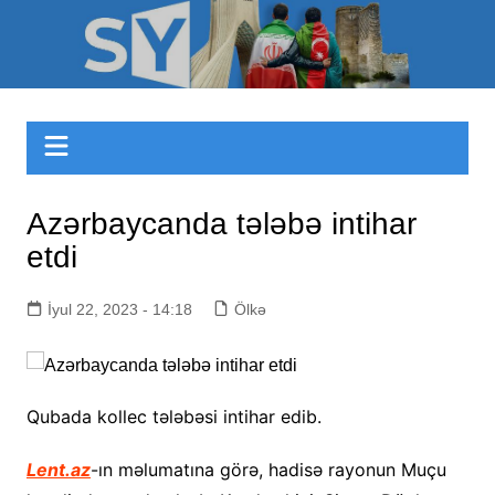
Skip
to
Sizinyol.org
content
Azərbaycanda tələbə intihar
etdi
İyul 22, 2023 - 14:18
Ölkə
Qubada kollec tələbəsi intihar edib.
Lent.az
-ın məlumatına görə, hadisə rayonun Muçu