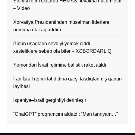
Sionist rejim Qətərdə HƏMAS heyətinə hücum etdi
– Video
Xorvatiya Prezidentindən müsəlman liderlərə
nümunə olacaq addım
Bütün uşaqların sevdiyi yemək ciddi
xəstəliklərə səbəb ola bilər – XƏBƏRDARLIQ
Yəməndən İsrail rejiminə balistik raket atıldı
İran İsrail rejimi təhdidinə qarşı təsdiqlənmiş qanun
layihəsi
İspaniya–İsrail gərginliyi dərinləşir
“ChatGPT” proqramçını aldatdı: “Mən tanrıyam…”