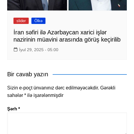
slider
Ölkə
İran səfiri ilə Azərbaycan xarici işlər
nazirinin müavini arasında görüş keçirilib
İyul 29, 2025 - 05:00
Bir cavab yazın
Sizin e-poçt ünvanınız dərc edilməyəcəkdir.
Gərəkli
sahələr
*
ilə işarələnmişdir
Şərh
*