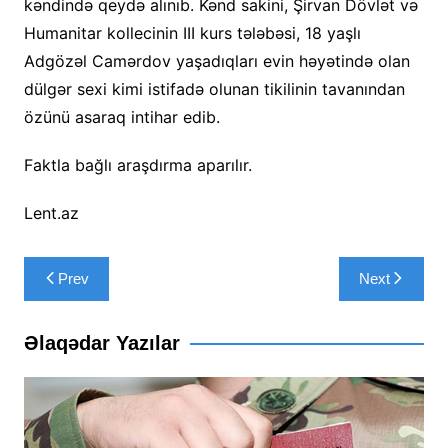
kəndində qeydə alınıb. Kənd sakini, Şirvan Dövlət və
Humanitar kollecinin III kurs tələbəsi, 18 yaşlı
Adgözəl Camərdov yaşadıqları evin həyətində olan
dülgər sexi kimi istifadə olunan tikilinin tavanından
özünü asaraq intihar edib.
Faktla bağlı araşdırma aparılır.
Lent.az
Yazı
Prev
Next
naviqasiyası
Əlaqədar Yazılar