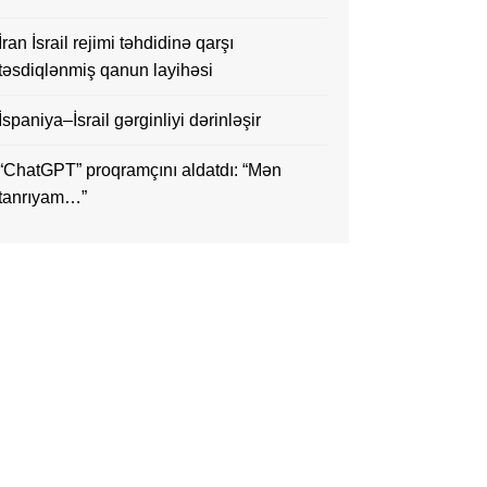
İran İsrail rejimi təhdidinə qarşı
təsdiqlənmiş qanun layihəsi
İspaniya–İsrail gərginliyi dərinləşir
“ChatGPT” proqramçını aldatdı: “Mən
tanrıyam…”