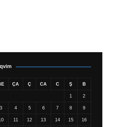
qvim
BE
ÇA
Ç
CA
C
Ş
B
1
2
3
4
5
6
7
8
9
10
11
12
13
14
15
16