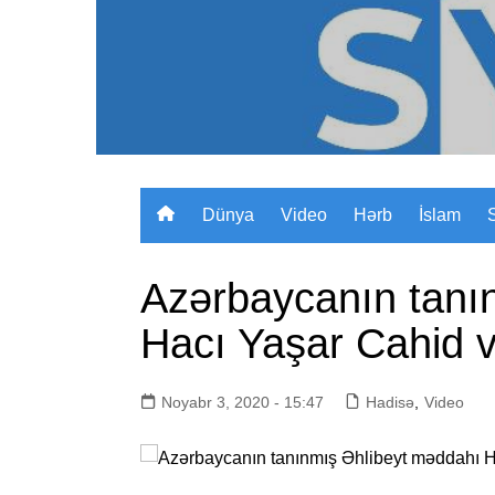
Skip
to
content
Dünya
Video
Hərb
İslam
Azərbaycanın tanı
Hacı Yaşar Cahid v
Noyabr 3, 2020 - 15:47
Hadisə
,
Video