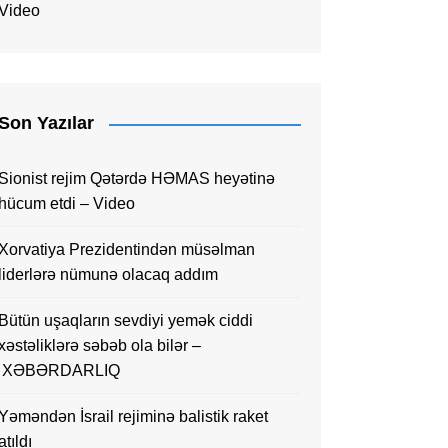
Video
Son Yazılar
Sionist rejim Qətərdə HƏMAS heyətinə
hücum etdi – Video
Xorvatiya Prezidentindən müsəlman
liderlərə nümunə olacaq addım
Bütün uşaqların sevdiyi yemək ciddi
xəstəliklərə səbəb ola bilər –
XƏBƏRDARLIQ
Yəməndən İsrail rejiminə balistik raket
atıldı