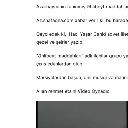
Azərbaycanın tanınmış Əhlibeyt məddahlar
Az.shafaqna.com xəbər verir ki, bu barədə
Qeyd edək ki, Hacı Yaşar Cahid sovet illər
qəzəl və şeirlər yazıb.
“Əhlibeyt məddahları” adlı ilahilər qrupu 
çıxış edənlərdən olub.
Mərsiyələrdən başqa, dini musiqi və mahnıl
Allah rəhmət etsin! Video Oynadıcı