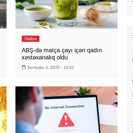
Hadisə
ABŞ-də matça çayı içən qadın
xəstəxanalıq oldu
Sentyabr 3, 2025 - 14:51