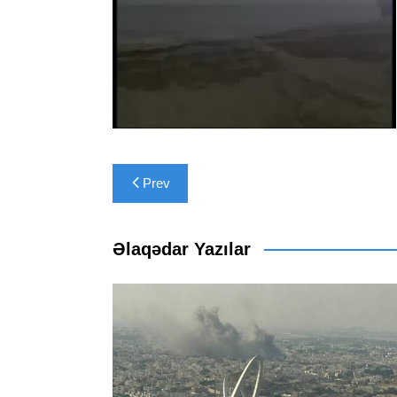
Yazı
Prev
naviqasiyası
Əlaqədar Yazılar