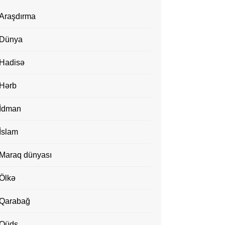
Araşdırma
Dünya
Hadisə
Hərb
İdman
İslam
Maraq dünyası
Ölkə
Qarabağ
Qüds