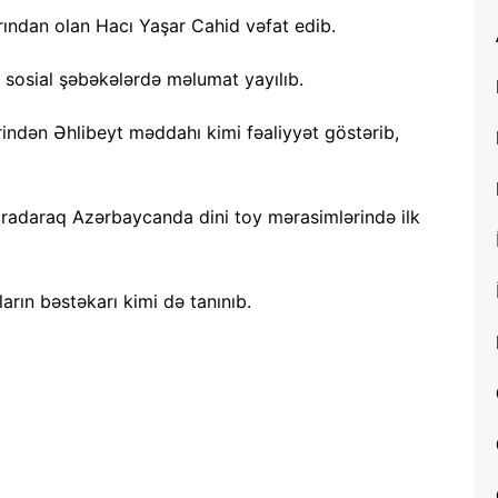
ından olan Hacı Yaşar Cahid vəfat edib.
 sosial şəbəkələrdə məlumat yayılıb.
indən Əhlibeyt məddahı kimi fəaliyyət göstərib,
yaradaraq Azərbaycanda dini toy mərasimlərində ilk
arın bəstəkarı kimi də tanınıb.