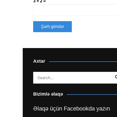
3 × 2 =
Axtar
Bizimlə əlaqə
Əlaqə üçün Facebookda yazın