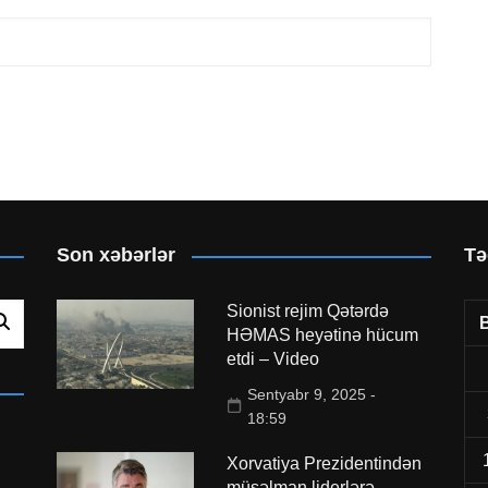
Son xəbərlər
Tə
Sionist rejim Qətərdə
HƏMAS heyətinə hücum
etdi – Video
Sentyabr 9, 2025 -
18:59
Xorvatiya Prezidentindən
müsəlman liderlərə