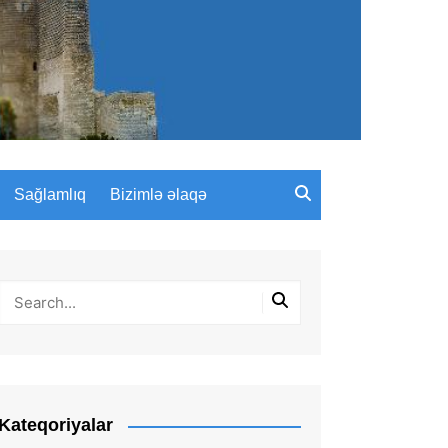
Sağlamlıq
Bizimlə əlaqə
Kateqoriyalar