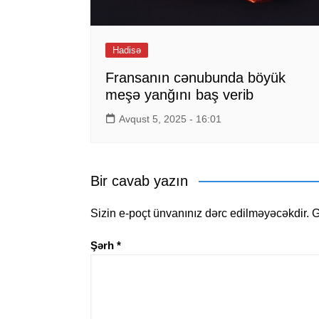
Hadisə
Fransanın cənubunda böyük
meşə yanğını baş verib
Avqust 5, 2025 - 16:01
Bir cavab yazın
Sizin e-poçt ünvanınız dərc edilməyəcəkdir.
G
Şərh
*