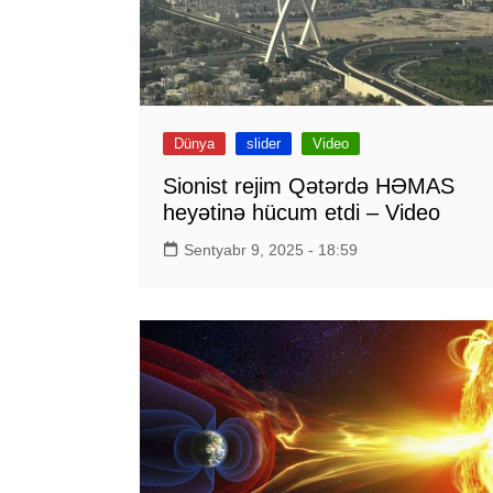
Dünya
slider
Video
Sionist rejim Qətərdə HƏMAS
heyətinə hücum etdi – Video
Sentyabr 9, 2025 - 18:59