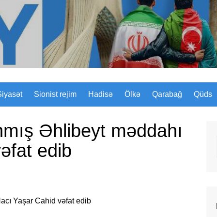
Sizinyol.org
Siyasət
Sionist rejim
Hadisə
Ölkə
Qarabağ
Qüds
nmış Əhlibeyt məddahı
əfat edib