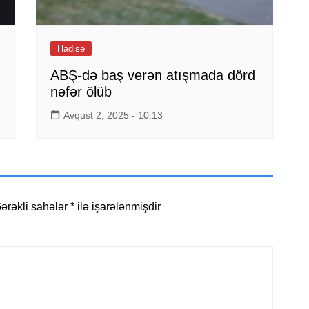
Hadisə
ABŞ-də baş verən atışmada dörd
nəfər ölüb
Avqust 2, 2025 - 10:13
ərəkli sahələr
*
ilə işarələnmişdir