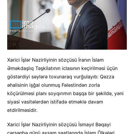
Xarici İşlər Nazirliyinin sözçüsü İranın İslam
Əməkdaşlıq Təşkilatının iclasının keçirilməsi üçün
göstərdiyi səylərə toxunaraq vurğulayıb: Qəzza
əhalisinin işğal olunmuş Fələstindən zorla
köçürülməsi planı soyqırımın başqa bir şəkildə, yəni
siyasi vasitələrdən istifadə etməklə davam
etdirilməsidir.
Xarici İşlər Nazirliyinin sözçüsü İsmayıl Bəqayi
çərşənbə günü axşam saatlarında İslam Ölkələri