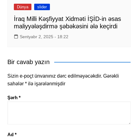
Dünya
slider
İraq Milli Kəşfiyyat Xidməti İŞİD-in əsas
maliyyələşdirmə şəbəkəsini ələ keçirdi
Sentyabr 2, 2025 - 18:22
Bir cavab yazın
Sizin e-poçt ünvanınız dərc edilməyəcəkdir.
Gərəkli
sahələr
*
ilə işarələnmişdir
Şərh
*
Ad
*