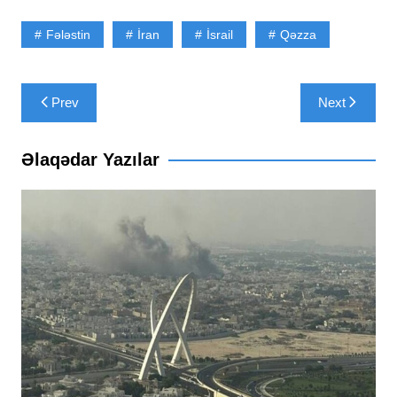
Fələstin
İran
İsrail
Qəzza
Yazı
Prev
Next
naviqasiyası
Əlaqədar Yazılar