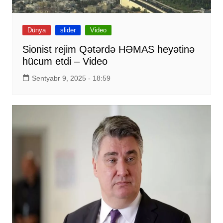
Dünya
slider
Video
Sionist rejim Qətərdə HƏMAS heyətinə
hücum etdi – Video
Sentyabr 9, 2025 - 18:59