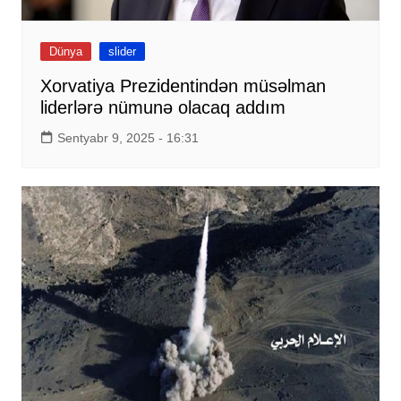
Dünya
slider
Xorvatiya Prezidentindən müsəlman
liderlərə nümunə olacaq addım
Sentyabr 9, 2025 - 16:31