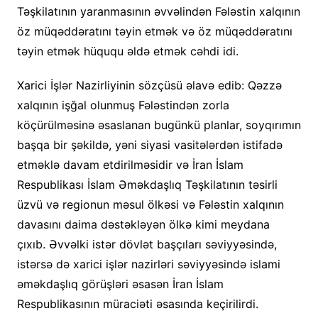
Təşkilatının yaranmasının əvvəlindən Fələstin xalqının
öz müqəddəratını təyin etmək və öz müqəddəratını
təyin etmək hüququ əldə etmək cəhdi idi.
Xarici İşlər Nazirliyinin sözçüsü əlavə edib: Qəzzə
xalqının işğal olunmuş Fələstindən zorla
köçürülməsinə əsaslanan bugünkü planlar, soyqırımın
başqa bir şəkildə, yəni siyasi vasitələrdən istifadə
etməklə davam etdirilməsidir və İran İslam
Respublikası İslam Əməkdaşlıq Təşkilatının təsirli
üzvü və regionun məsul ölkəsi və Fələstin xalqının
davasını daima dəstəkləyən ölkə kimi meydana
çıxıb. Əvvəlki istər dövlət başçıları səviyyəsində,
istərsə də xarici işlər nazirləri səviyyəsində islami
əməkdaşlıq görüşləri əsasən İran İslam
Respublikasının müraciəti əsasında keçirilirdi.