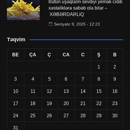
Bütün uşaqların sevdiyi yemək ciddi
xəstəliklərə səbəb ola bilər –
XƏBƏRDARLIQ
Sentyabr 9, 2025 - 12:23
Təqvim
BE
ÇA
Ç
CA
C
Ş
B
1
2
3
4
5
6
7
8
9
10
11
12
13
14
15
16
17
18
19
20
21
22
23
24
25
26
27
28
29
30
31