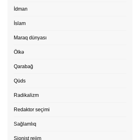
İdman
İslam
Maraq dünyası
Ölkə
Qarabağ
Qüds
Radikalizm
Redaktor seçimi
Sağlamlıq
Sionist rejim