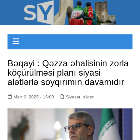
Skip
to
Sizinyol.org
content
Bəqayi : Qəzza əhalisinin zorla
köçürülməsi planı siyasi
alətlərlə soyqırımın davamıdır
Mart 6, 2025 - 16:00
Siyasət
,
slider