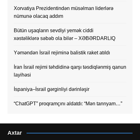
Xorvatiya Prezidentindən müsəlman liderlərə
nümunə olacaq addım
Bütün uşaqların sevdiyi yemək ciddi
xəstəliklərə səbəb ola bilər – XƏBƏRDARLIQ
Yəməndən İsrail rejiminə balistik raket atıldı
İran İsrail rejimi təhdidinə qarşı təsdiqlənmiş qanun
layihəsi
İspaniya–İsrail gərginliyi dərinləşir
“ChatGPT” proqramçını aldatdı: “Mən tanrıyam…”
Axtar