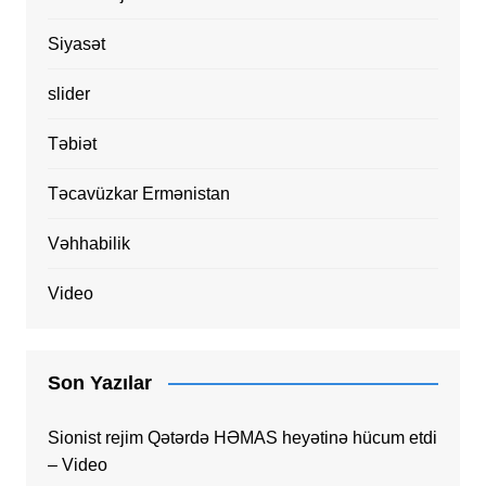
Siyasət
slider
Təbiət
Təcavüzkar Ermənistan
Vəhhabilik
Video
Son Yazılar
Sionist rejim Qətərdə HƏMAS heyətinə hücum etdi
– Video