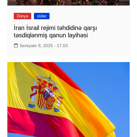
Dünya
slider
İran İsrail rejimi təhdidinə qarşı
təsdiqlənmiş qanun layihəsi
Sentyabr 8, 2025 - 17:03