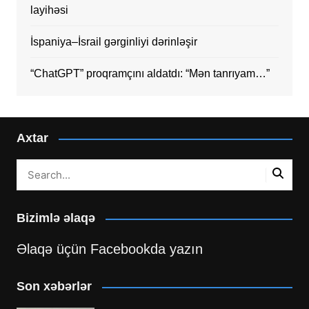
layihəsi
İspaniya–İsrail gərginliyi dərinləşir
“ChatGPT” proqramçını aldatdı: “Mən tanrıyam…”
Axtar
Bizimlə əlaqə
Əlaqə üçün Facebookda yazın
Son xəbərlər