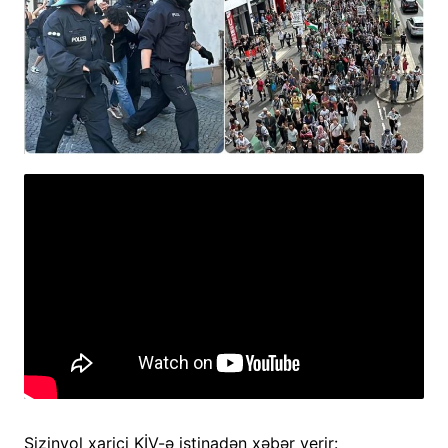
Sizinyol xarici KİV-ə istinadən xəbər verir: