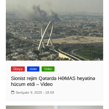
Dünya
slider
Video
Sionist rejim Qətərdə HƏMAS heyətinə
hücum etdi – Video
Sentyabr 9, 2025 - 18:59