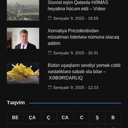
Sionist rejim Qətərdə HƏMAS
heyətinə hücum etdi – Video
Sentyabr 9, 2025 - 18:59
Xorvatiya Prezidentindən
müsəlman liderlərə nümunə olacaq
addım
Sentyabr 9, 2025 - 16:31
Bütün uşaqların sevdiyi yemək ciddi
xəstəliklərə səbəb ola bilər –
XƏBƏRDARLIQ
Sentyabr 9, 2025 - 12:23
Təqvim
BE
ÇA
Ç
CA
C
Ş
B