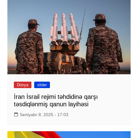
Dünya
slider
İran İsrail rejimi təhdidinə qarşı
təsdiqlənmiş qanun layihəsi
Sentyabr 8, 2025 - 17:03