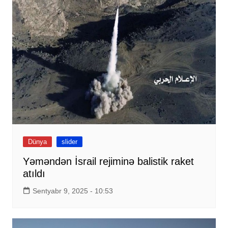
Dünya
slider
Yəməndən İsrail rejiminə balistik raket
atıldı
Sentyabr 9, 2025 - 10:53