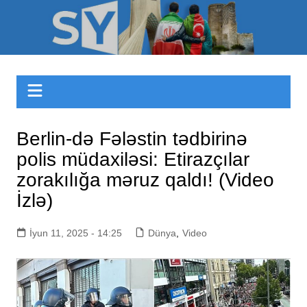
Skip
to
Sizinyol.org
content
Berlin-də Fələstin tədbirinə
polis müdaxiləsi: Etirazçılar
zorakılığa məruz qaldı! (Video
İzlə)
İyun 11, 2025 - 14:25
Dünya
,
Video