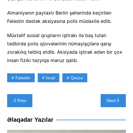
Almaniyanın paytaxtı Berlin şəhərində keçirilən
Fələstin dəstək aksiyasına polis müdaxilə edib.
Müxtəlif sosial qrupların iştirakı ilə baş tutan
tədbirdə polis qüvvələrinin nümayişçilərə qarşı
zorakılıq tətbiq etdib. Aksiyada iştirak edən bir çox
insan fiziki təzyiqə məruz qalıb.
Fələstin
İsrail
Qəzza
Yazı
Prev
Next
naviqasiyası
Əlaqədar Yazılar