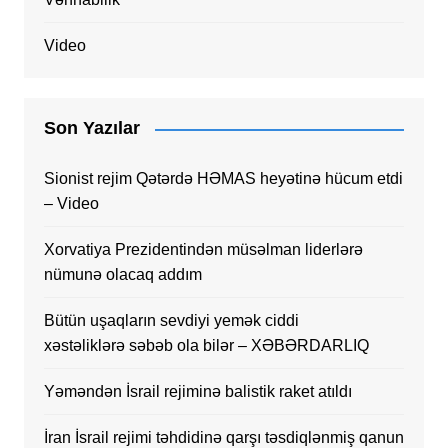
Video
Son Yazılar
Sionist rejim Qətərdə HƏMAS heyətinə hücum etdi
– Video
Xorvatiya Prezidentindən müsəlman liderlərə
nümunə olacaq addım
Bütün uşaqların sevdiyi yemək ciddi
xəstəliklərə səbəb ola bilər – XƏBƏRDARLIQ
Yəməndən İsrail rejiminə balistik raket atıldı
İran İsrail rejimi təhdidinə qarşı təsdiqlənmiş qanun