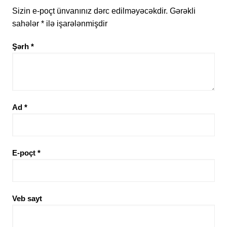
Sizin e-poçt ünvanınız dərc edilməyəcəkdir.
Gərəkli
sahələr
*
ilə işarələnmişdir
Şərh
*
Ad
*
E-poçt
*
Veb sayt