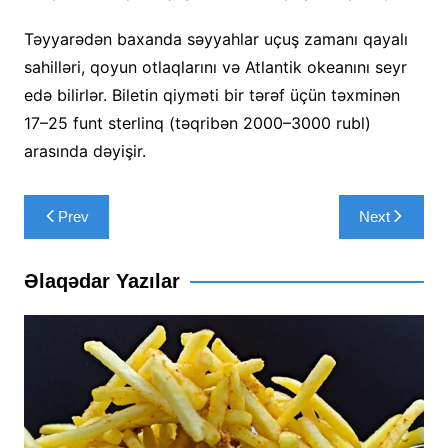
Təyyarədən baxanda səyyahlar uçuş zamanı qayalı
sahilləri, qoyun otlaqlarını və Atlantik okeanını seyr
edə bilirlər. Biletin qiyməti bir tərəf üçün təxminən
17–25 funt sterlinq (təqribən 2000–3000 rubl)
arasında dəyişir.
Yazı
Prev
Next
naviqasiyası
Əlaqədar Yazılar