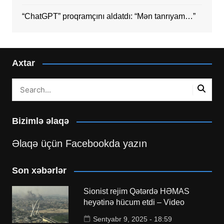
“ChatGPT” proqramçını aldatdı: “Mən tanrıyam…”
Axtar
Bizimlə əlaqə
Əlaqə üçün Facebookda yazın
Son xəbərlər
Sionist rejim Qətərdə HƏMAS
heyətinə hücum etdi – Video
Sentyabr 9, 2025 - 18:59