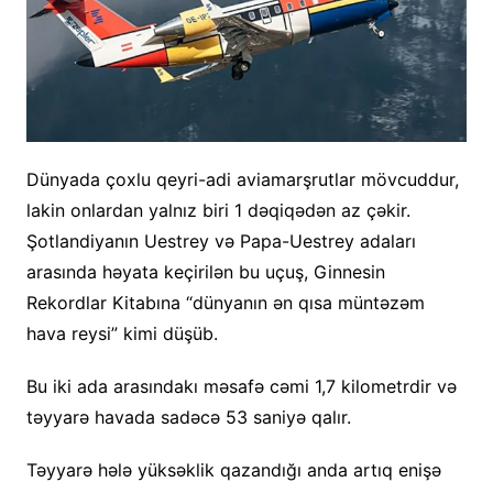
Dünyada çoxlu qeyri-adi aviamarşrutlar mövcuddur,
lakin onlardan yalnız biri 1 dəqiqədən az çəkir.
Şotlandiyanın Uestrey və Papa-Uestrey adaları
arasında həyata keçirilən bu uçuş, Ginnesin
Rekordlar Kitabına “dünyanın ən qısa müntəzəm
hava reysi” kimi düşüb.
Bu iki ada arasındakı məsafə cəmi 1,7 kilometrdir və
təyyarə havada sadəcə 53 saniyə qalır.
Təyyarə hələ yüksəklik qazandığı anda artıq enişə