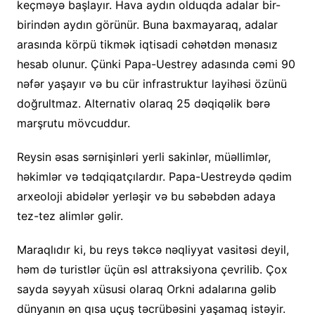
keçməyə başlayır. Hava aydın olduqda adalar bir-
birindən aydın görünür. Buna baxmayaraq, adalar
arasında körpü tikmək iqtisadi cəhətdən mənasız
hesab olunur. Çünki Papa-Uestrey adasında cəmi 90
nəfər yaşayır və bu cür infrastruktur layihəsi özünü
doğrultmaz. Alternativ olaraq 25 dəqiqəlik bərə
marşrutu mövcuddur.
Reysin əsas sərnişinləri yerli sakinlər, müəllimlər,
həkimlər və tədqiqatçılardır. Papa-Uestreydə qədim
arxeoloji abidələr yerləşir və bu səbəbdən adaya
tez-tez alimlər gəlir.
Maraqlıdır ki, bu reys təkcə nəqliyyat vasitəsi deyil,
həm də turistlər üçün əsl attraksiyona çevrilib. Çox
sayda səyyah xüsusi olaraq Orkni adalarına gəlib
dünyanın ən qısa uçuş təcrübəsini yaşamaq istəyir.