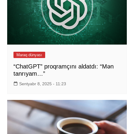
Maraq dünyası
“ChatGPT” proqramçını aldatdı: “Mən
tanrıyam…”
Sentyabr 8, 2025 - 11:23