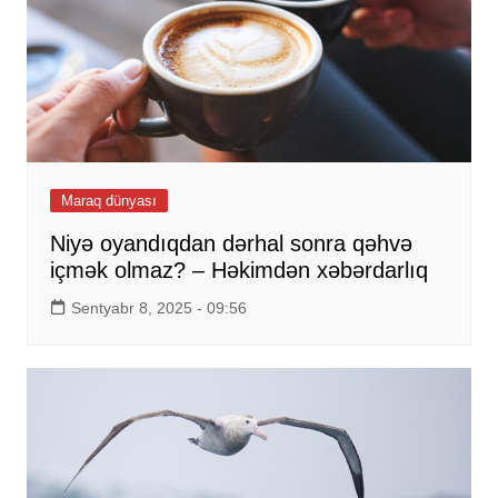
Maraq dünyası
Niyə oyandıqdan dərhal sonra qəhvə
içmək olmaz? – Həkimdən xəbərdarlıq
Sentyabr 8, 2025 - 09:56