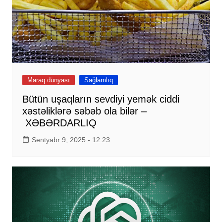
Maraq dünyası
Sağlamlıq
Bütün uşaqların sevdiyi yemək ciddi
xəstəliklərə səbəb ola bilər –
XƏBƏRDARLIQ
Sentyabr 9, 2025 - 12:23