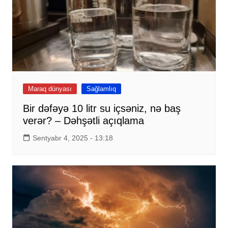
Maraq dünyası
Sağlamlıq
Bir dəfəyə 10 litr su içsəniz, nə baş
verər? – Dəhşətli açıqlama
Sentyabr 4, 2025 - 13:18