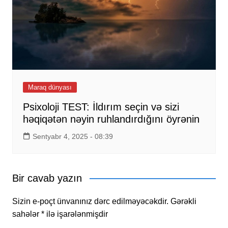
Maraq dünyası
Psixoloji TEST: İldırım seçin və sizi
həqiqətən nəyin ruhlandırdığını öyrənin
Sentyabr 4, 2025 - 08:39
Bir cavab yazın
Sizin e-poçt ünvanınız dərc edilməyəcəkdir.
Gərəkli
sahələr
*
ilə işarələnmişdir