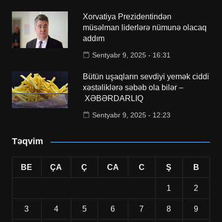
Xorvatiya Prezidentindən
müsəlman liderlərə nümunə olacaq
addım
Sentyabr 9, 2025 - 16:31
Bütün uşaqların sevdiyi yemək ciddi
xəstəliklərə səbəb ola bilər –
XƏBƏRDARLIQ
Sentyabr 9, 2025 - 12:23
Təqvim
BE
ÇA
Ç
CA
C
Ş
B
1
2
3
4
5
6
7
8
9