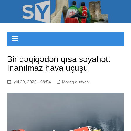
Skip
to
Sizinyol.org
content
Bir dəqiqədən qısa səyahət:
İnanılmaz hava uçuşu
İyul 29, 2025 - 08:54
Maraq dünyası