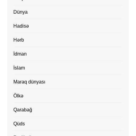
Dünya
Hadisə
Hərb
İdman
İslam
Maraq dünyası
Ölkə
Qarabağ
Qüds