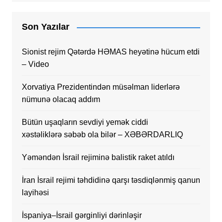
Son Yazılar
Sionist rejim Qətərdə HƏMAS heyətinə hücum etdi
– Video
Xorvatiya Prezidentindən müsəlman liderlərə
nümunə olacaq addım
Bütün uşaqların sevdiyi yemək ciddi
xəstəliklərə səbəb ola bilər – XƏBƏRDARLIQ
Yəməndən İsrail rejiminə balistik raket atıldı
İran İsrail rejimi təhdidinə qarşı təsdiqlənmiş qanun
layihəsi
İspaniya–İsrail gərginliyi dərinləşir