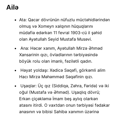
Ailə
Ata: Qacar dövrünün nüfuzlu müctəhidlərindən
olmuş və Xomeyn xalqının hüquqlarını
müdafiə edərkən 11 fevral 1903-cü il şəhid
olan Ayətullah Seyid Mustafa Musəvi.
Ana: Həcər xanım, Ayətullah Mirzə Əhməd
Xansarinin qızı, övladlarının tərbiyəsində
böyük rolu olan imanlı, fəzilətli qadın.
Həyat yoldaşı: Xədicə Səqəfi, görkəmli alim
Hacı Mirzə Məhəmməd Səqəfinin qızı.
Uşaqlar: Üç qız (Siddiqə, Zəhra, Fəridə) və iki
oğul (Mustafa və Əhməd). Uşaqlıq dövrü;
Erkən çiçəkləmə İmam beş aylıq olarkən
atasını itirdi. O vaxtdan onun tərbiyəsi fədakar
anasının və bibisi Sahibə xanımın üzərinə