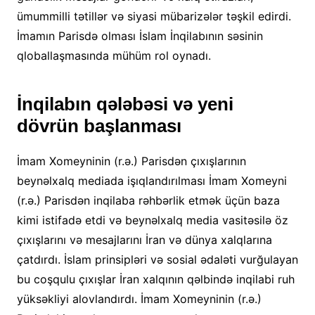
ümummilli tətillər və siyasi mübarizələr təşkil edirdi.
İmamın Parisdə olması İslam İnqilabının səsinin
qloballaşmasında mühüm rol oynadı.
İnqilabın qələbəsi və yeni
dövrün başlanması
İmam Xomeyninin (r.ə.) Parisdən çıxışlarının
beynəlxalq mediada işıqlandırılması İmam Xomeyni
(r.ə.) Parisdən inqilaba rəhbərlik etmək üçün baza
kimi istifadə etdi və beynəlxalq media vasitəsilə öz
çıxışlarını və mesajlarını İran və dünya xalqlarına
çatdırdı. İslam prinsipləri və sosial ədaləti vurğulayan
bu coşqulu çıxışlar İran xalqının qəlbində inqilabi ruh
yüksəkliyi alovlandırdı. İmam Xomeyninin (r.ə.)