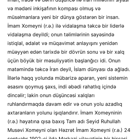
və mədəni inkişafının kompası olmuş və
müsəlmanlara yeni bir dünya göstərən bir insan.
İmam Xomeyni (r.ə.) ilə vidalaşma təkcə bir liderlə
vidalaşma deyildi; onun təlimlərinin sayəsində
istiqlal, ədalət və müqavimət anlayışını yenidən
müəyyən edən tarixdə bir dövrün sonu və bir xalq
üçün böyük bir məsuliyyətin başlanğıcı idi. Onun
matəmində təkcə İran deyil, İslam dünyası da ağladı.
İllərlə haqq yolunda mübarizə aparan, yeni sistemin
əsasını qoymuş şəxs, indi əbədi rahatlıq içində
dincəlir; lakin onun düşüncəsi xalqları
ruhlandırmaqda davam edir və onun yolu azadlıq
axtaranların yolunu işıqlandırır. İmam Xomeyninin
(r.ə.) həyatına qısa baxış Tam adı Seyid Ruhullah
Musəvi Xomeyni olan Həzrət İmam Xomeyni (r.ə.) 24
sentyabr 1902-ci ildə Mərkəzi vilayətinin bir hissəsi