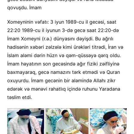
qovuşdu. İmam
Xomeyninin vəfatı: 3 iyun 1989-cu il gecəsi, saat
22:20 1989-cu il iyunun 3-də gecə saat 22:20-də
İmam Xomeyni (r.ə.) dünyasını dəyişdi. Bu ağrılı
hadisənin xəbəri zəlzələ kimi ürəkləri titrədi, İran və
İslam aləmi dərin hüzn və qəm-qüssəyə qərq oldu.
İmam həyatının son gecəsində ağır fiziki zəifliyinə
baxmayaraq, gecə namazını tərk etmədi və Quran
oxuyurdu. İmam gecənin bir aləmində Allahı zikr
edərək və mənəvi rahatlıq içində ruhunu Yaradana
təslim etdi.