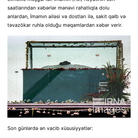
saatlarından xəbərlər mənəvi rahatlıqla dolu
anlardan, İmamın ailəsi və dostları ilə, sakit qəlb və
təvazökar ruhla olduğu məqamlardan xəbər verir.
Son günlərdə ən vacib xüsusiyyətlər: