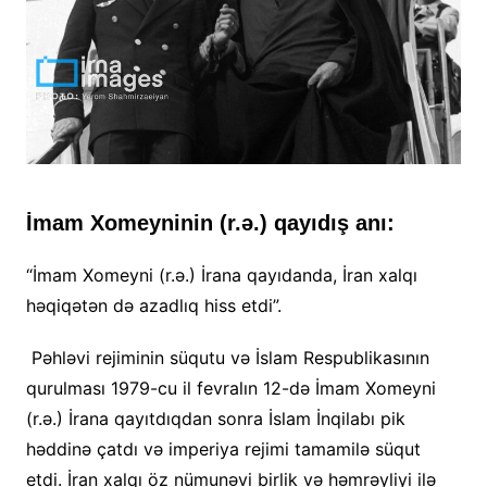
İmam Xomeyninin (r.ə.) qayıdış anı:
“İmam Xomeyni (r.ə.) İrana qayıdanda, İran xalqı
həqiqətən də azadlıq hiss etdi”.
Pəhləvi rejiminin süqutu və İslam Respublikasının
qurulması 1979-cu il fevralın 12-də İmam Xomeyni
(r.ə.) İrana qayıtdıqdan sonra İslam İnqilabı pik
həddinə çatdı və imperiya rejimi tamamilə süqut
etdi. İran xalqı öz nümunəvi birlik və həmrəyliyi ilə