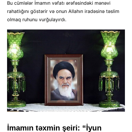
Bu cümlələr İmamın vəfatı ərəfəsindəki mənəvi
rahatlığını göstərir və onun Allahın iradəsinə təslim
olmaq ruhunu vurğulayırdı.
İmamın təxmin şeiri: “İyun