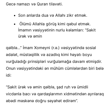
Gecə namazı və Quran tilavəti.
Son anlarda dua və Allahı zikr etmək.
Ölümü Allahla görüş kimi qəbul etmək.
İmamın vəsiyyətinin nurlu kəlamları: “Sakit
ürək və əmin
qəlblə…” İmam Xomeyni (r.ə.) vəsiyyətində sosial
ədalət, müstəqillik və azadlıq kimi həyatı boyu
vurğuladığı prinsipləri vurğulamağa davam etmişdir.
Onun vəsiyyətindəki ən mühüm cümlələrdən biri belə
idi:
“Sakit ürək və əmin qəlblə, şad ruh və ümidli
vicdanla bacı və qardaşlarımın xidmətindən ayrılaraq
əbədi məskənə doğru səyahət edirəm”.