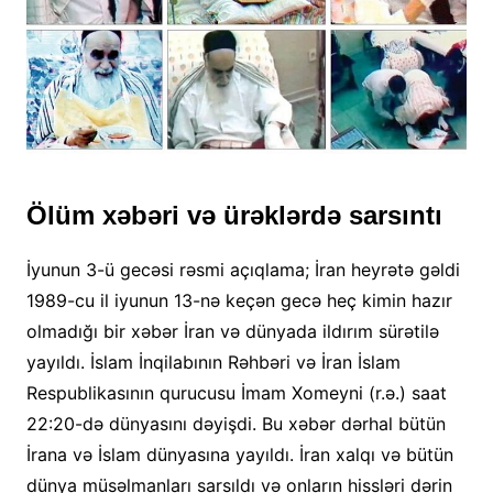
Ölüm xəbəri və ürəklərdə sarsıntı
İyunun 3-ü gecəsi rəsmi açıqlama; İran heyrətə gəldi
1989-cu il iyunun 13-nə keçən gecə heç kimin hazır
olmadığı bir xəbər İran və dünyada ildırım sürətilə
yayıldı. İslam İnqilabının Rəhbəri və İran İslam
Respublikasının qurucusu İmam Xomeyni (r.ə.) saat
22:20-də dünyasını dəyişdi. Bu xəbər dərhal bütün
İrana və İslam dünyasına yayıldı. İran xalqı və bütün
dünya müsəlmanları sarsıldı və onların hissləri dərin