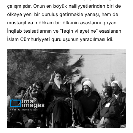
çalışmışdır. Onun ən böyük nailiyyətlərindən biri də
ölkəyə yeni bir quruluş gətirməklə yanaşı, həm də
müstəqil və möhkəm bir ölkənin əsaslarını qoyan
İnqilab təsisatlarının və “fəqih vilayətinə” əsaslanan
İslam Cümhuriyyəti quruluşunun yaradılması idi.