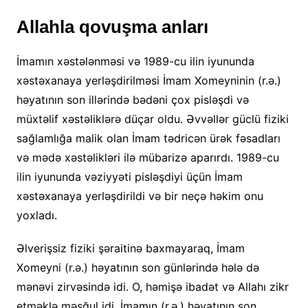
Allahla qovuşma anları
İmamın xəstələnməsi və 1989-cu ilin iyununda
xəstəxanaya yerləşdirilməsi İmam Xomeyninin (r.ə.)
həyatının son illərində bədəni çox pisləşdi və
müxtəlif xəstəliklərə düçar oldu. Əvvəllər güclü fiziki
sağlamlığa malik olan İmam tədricən ürək fəsadları
və mədə xəstəlikləri ilə mübarizə aparırdı. 1989-cu
ilin iyununda vəziyyəti pisləşdiyi üçün İmam
xəstəxanaya yerləşdirildi və bir neçə həkim onu
yoxladı.
Əlverişsiz fiziki şəraitinə baxmayaraq, İmam
Xomeyni (r.ə.) həyatının son günlərində hələ də
mənəvi zirvəsində idi. O, həmişə ibadət və Allahı zikr
etməklə məşğul idi. İmamın (r.ə.) həyatının son