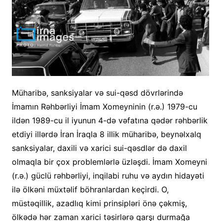
Müharibə, sanksiyalar və sui-qəsd dövrlərində
İmamın Rəhbərliyi İmam Xomeyninin (r.ə.) 1979-cu
ildən 1989-cu il iyunun 4-də vəfatına qədər rəhbərlik
etdiyi illərdə İran İraqla 8 illik müharibə, beynəlxalq
sanksiyalar, daxili və xarici sui-qəsdlər də daxil
olmaqla bir çox problemlərlə üzləşdi. İmam Xomeyni
(r.ə.) güclü rəhbərliyi, inqilabi ruhu və aydın hidayəti
ilə ölkəni müxtəlif böhranlardan keçirdi. O,
müstəqillik, azadlıq kimi prinsipləri önə çəkmiş,
ölkədə hər zaman xarici təsirlərə qarşı durmağa