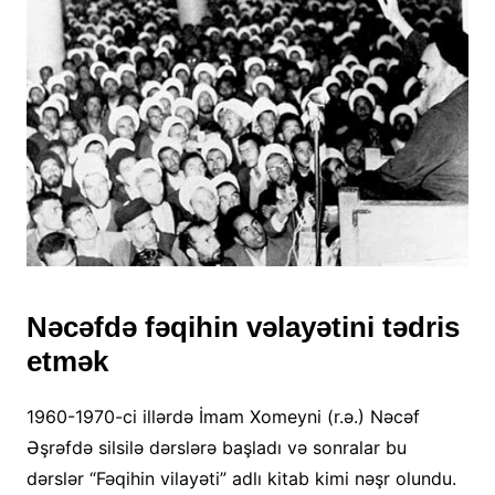
Nəcəfdə fəqihin vəlayətini tədris
etmək
1960-1970-ci illərdə İmam Xomeyni (r.ə.) Nəcəf
Əşrəfdə silsilə dərslərə başladı və sonralar bu
dərslər “Fəqihin vilayəti” adlı kitab kimi nəşr olundu.