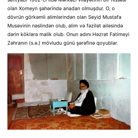
olan Xomeyn şəhərində anadan olmuşdur. O, o
dövrün görkəmli alimlərindən olan Seyid Mustafa
Musəvinin nəslindən olub, alim və fəzilət ailəsində
dərin köklərə malik olub. Onun adını Həzrət Fatimeyi
Zəhranın (s.ə.) mövludu günü şərəfinə qoyublar.