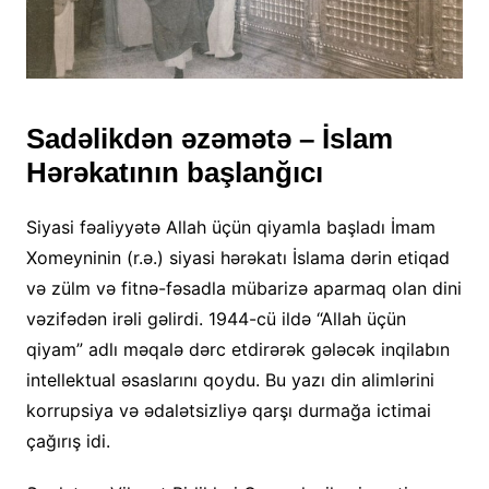
Sadəlikdən əzəmətə – İslam
Hərəkatının başlanğıcı
Siyasi fəaliyyətə Allah üçün qiyamla başladı İmam
Xomeyninin (r.ə.) siyasi hərəkatı İslama dərin etiqad
və zülm və fitnə-fəsadla mübarizə aparmaq olan dini
vəzifədən irəli gəlirdi. 1944-cü ildə “Allah üçün
qiyam” adlı məqalə dərc etdirərək gələcək inqilabın
intellektual əsaslarını qoydu. Bu yazı din alimlərini
korrupsiya və ədalətsizliyə qarşı durmağa ictimai
çağırış idi.