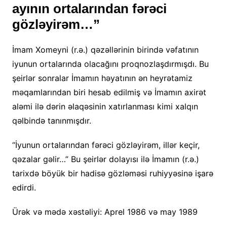
ayının ortalarından fərəci
gözləyirəm…”
İmam Xomeyni (r.ə.) qəzəllərinin birində vəfatının
iyunun ortalarında olacağını proqnozlaşdırmışdı. Bu
şeirlər sonralar İmamın həyatının ən heyrətamiz
məqamlarından biri hesab edilmiş və İmamın axirət
aləmi ilə dərin əlaqəsinin xatırlanması kimi xalqın
qəlbində tanınmışdır.
“İyunun ortalarından fərəci gözləyirəm, illər keçir,
qəzalar gəlir…” Bu şeirlər dolayısı ilə İmamın (r.ə.)
tarixdə böyük bir hadisə gözləməsi ruhiyyəsinə işarə
edirdi.
Ürək və mədə xəstəliyi: Aprel 1986 və may 1989