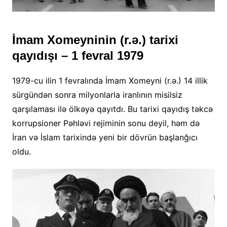
İmam Xomeyninin (r.ə.) tarixi
qayıdışı – 1 fevral 1979
1979-cu ilin 1 fevralında İmam Xomeyni (r.ə.) 14 illik
sürgündən sonra milyonlarla iranlının misilsiz
qarşılaması ilə ölkəyə qayıtdı. Bu tarixi qayıdış təkcə
korrupsioner Pəhləvi rejiminin sonu deyil, həm də
İran və İslam tarixində yeni bir dövrün başlanğıcı
oldu.