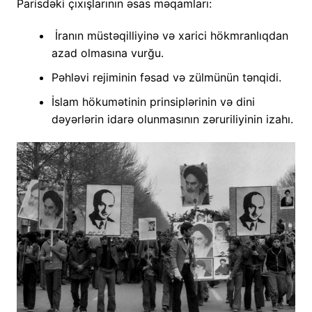
Parisdəki çıxışlarının əsas məqamları:
İranın müstəqilliyinə və xarici hökmranlıqdan
azad olmasına vurğu.
Pəhləvi rejiminin fəsad və zülmünün tənqidi.
İslam hökumətinin prinsiplərinin və dini
dəyərlərin idarə olunmasının zəruriliyinin izahı.