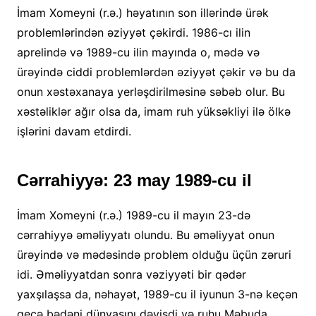
İmam Xomeyni (r.ə.) həyatının son illərində ürək
problemlərindən əziyyət çəkirdi. 1986-cı ilin
aprelində və 1989-cu ilin mayında o, mədə və
ürəyində ciddi problemlərdən əziyyət çəkir və bu da
onun xəstəxanaya yerləşdirilməsinə səbəb olur. Bu
xəstəliklər ağır olsa da, imam ruh yüksəkliyi ilə ölkə
işlərini davam etdirdi.
Cərrahiyyə: 23 may 1989-cu il
İmam Xomeyni (r.ə.) 1989-cu il mayın 23-də
cərrahiyyə əməliyyatı olundu. Bu əməliyyat onun
ürəyində və mədəsində problem olduğu üçün zəruri
idi. Əməliyyatdan sonra vəziyyəti bir qədər
yaxşılaşsa da, nəhayət, 1989-cu il iyunun 3-nə keçən
gecə bədəni dünyasını dəyişdi və ruhu Məbuda