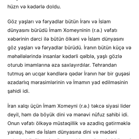
hüzn və kədərlə doldu.
Göz yaşları və fəryadlar bütün İranı və İslam
dünyasını bürüdü İmam Xomeyninin (r.ə.) vəfatı
xəbərinin dərci ilə bütün ölkəni və İslam dünyasını
göz yaşları və fəryadlar bürüdü. İranın bütün küçə və
məhəllələrində insanlar kədərli qəlblə, yaşlı gözlə
oturub imamlarına əza saxlayırdılar. Tehrandan
tutmuş ən ucqar kəndlərə qədər İranın hər bir guşəsi
əzadarlıq mərasimlərinin və İmamın yad edilməsinin
şahidi idi.
İran xalqı üçün İmam Xomeyni (r.ə.) təkcə siyasi lider
deyil, həm də böyük dini və mənəvi nüfuz sahibi idi.
Onun vəfatı ölkəyə müstəqillik və azadlıq gətirməklə
yanaşı, həm də İslam dünyasına dini və mədəni