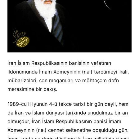
İran İslam Respublikasının banisinin vəfatının
ildönümündə İmam Xomeyninin (r.ə.) tərcümeyi-halı,
mübarizələri, son məqamları və möhtəşəm dəfn
mərasiminə bir baxış.
1989-cu il iyunun 4-ü təkcə tarixi bir gün deyil, həm
də İran və İslam dünyası tarixində unudulmaz bir an
olmuşdur; İran İslam Respublikasının banisi İmam
Xomeyninin (r.ə.) cənnət səltənətinə qoşulduğu gün.
İman, iradə və dərin düşüncə ilə İran millətinin siyasi