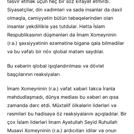
təsvir etmək üçün heç bir söz kifayət etmirdi.
Siyasətçilər, din xadimləri və sadə insanlar da daxil
olmaqla, cəmiyyətin bütün təbəqələrindən olan
insanlar yekdilliklə yas tutdular. Hətta İslam
Respublikasının düşmənləri də İmam Xomeyninin
(r.ə.) şəxsiyyətinin əzəmətinə biganə qala bilmədilər
və bu vəfatı bir növ qlobal matəm saydılar.
Bu xəbərin qlobal işıqlandırılması və dövlət
başçılarının reaksiyaları
İmam Xomeyninin (r.ə.) vəfat xəbəri təkcə İranla
məhdudlaşmadı, dünya mediası bu xəbəri ən qısa
zamanda dərc etdi. Müxtəlif ölkələrin liderləri və
rəsmiləri bu hadisəyə öz reaksiyalarını açıqladılar. Bir
çox İslam liderləri İmam Ayətullah Seyid Ruhullah
Musəvi Xomeyninin (r.ə.) ardıcılları idilər və onun