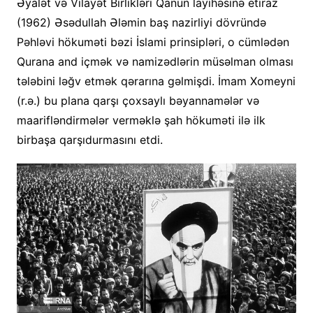
Əyalət və Vilayət Birlikləri Qanun layihəsinə etiraz
(1962) Əsədullah Ələmin baş nazirliyi dövründə
Pəhləvi hökuməti bəzi İslami prinsipləri, o cümlədən
Qurana and içmək və namizədlərin müsəlman olması
tələbini ləğv etmək qərarına gəlmişdi. İmam Xomeyni
(r.ə.) bu plana qarşı çoxsaylı bəyannamələr və
maarifləndirmələr verməklə şah hökuməti ilə ilk
birbaşa qarşıdurmasını etdi.