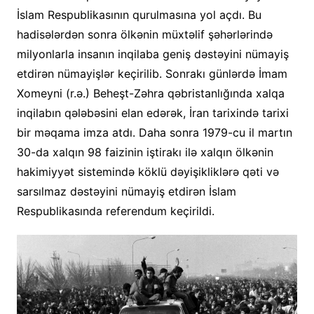
İslam Respublikasının qurulmasına yol açdı. Bu
hadisələrdən sonra ölkənin müxtəlif şəhərlərində
milyonlarla insanın inqilaba geniş dəstəyini nümayiş
etdirən nümayişlər keçirilib. Sonrakı günlərdə İmam
Xomeyni (r.ə.) Beheşt-Zəhra qəbristanlığında xalqa
inqilabın qələbəsini elan edərək, İran tarixində tarixi
bir məqama imza atdı. Daha sonra 1979-cu il martın
30-da xalqın 98 faizinin iştirakı ilə xalqın ölkənin
hakimiyyət sistemində köklü dəyişikliklərə qəti və
sarsılmaz dəstəyini nümayiş etdirən İslam
Respublikasında referendum keçirildi.