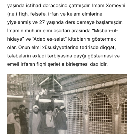
yaşında ictihad dərəcəsinə çatmışdır. İmam Xomeyni
(r.ə.) fiqh, fəlsəfə, irfan və kəlam elmlərinə
yiyələnmiş və 27 yaşında dərs deməyə başlamışdır.
İmamın mühüm elmi əsərləri arasında “Misbah-ül-
hidayə” və “Adab əs-səlat” kitablarını göstərmək
olar. Onun elmi xüsusiyyətlərinə tədrisdə diqqət,
tələbələrin əxlaqi tərbiyəsinə qayğı göstərməsi və
əməli irfanın fiqhi şəriətlə birləşməsi daxildir.