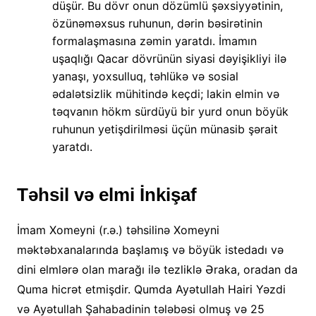
düşür. Bu dövr onun dözümlü şəxsiyyətinin,
özünəməxsus ruhunun, dərin bəsirətinin
formalaşmasına zəmin yaratdı. İmamın
uşaqlığı Qacar dövrünün siyasi dəyişikliyi ilə
yanaşı, yoxsulluq, təhlükə və sosial
ədalətsizlik mühitində keçdi; lakin elmin və
təqvanın hökm sürdüyü bir yurd onun böyük
ruhunun yetişdirilməsi üçün münasib şərait
yaratdı.
Təhsil və elmi İnkişaf
İmam Xomeyni (r.ə.) təhsilinə Xomeyni
məktəbxanalarında başlamış və böyük istedadı və
dini elmlərə olan marağı ilə tezliklə Əraka, oradan da
Quma hicrət etmişdir. Qumda Ayətullah Hairi Yəzdi
və Ayətullah Şahabadinin tələbəsi olmuş və 25