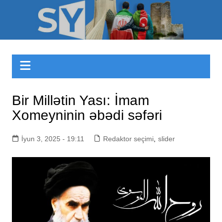
Skip
to
Sizinyol.org
content
Bir Millətin Yası: İmam
Xomeyninin əbədi səfəri
İyun 3, 2025 - 19:11
Redaktor seçimi
,
slider