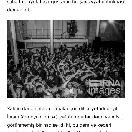
sahədə böyük təsir göstərən bir şəxsiyyətin itirilməsi
demək idi.
Xalqın dərdini ifadə etmək üçün dillər yetərli deyil
İmam Xomeyninin (r.ə.) vəfatı o qədər dərin və misli
görünməmiş bir hadisə idi ki, bu qəm və kədəri