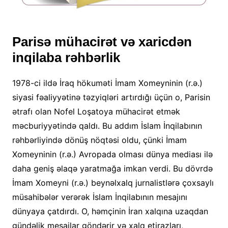
Parisə mühacirət və xaricdən
inqilaba rəhbərlik
1978-ci ildə İraq hökuməti İmam Xomeyninin (r.ə.)
siyasi fəaliyyətinə təzyiqləri artırdığı üçün o, Parisin
ətrafı olan Nofel Loşatoya mühacirət etmək
məcburiyyətində qaldı. Bu addım İslam İnqilabının
rəhbərliyində dönüş nöqtəsi oldu, çünki İmam
Xomeyninin (r.ə.) Avropada olması dünya mediası ilə
daha geniş əlaqə yaratmağa imkan verdi. Bu dövrdə
İmam Xomeyni (r.ə.) beynəlxalq jurnalistlərə çoxsaylı
müsahibələr verərək İslam İnqilabının mesajını
dünyaya çatdırdı. O, həmçinin İran xalqına uzaqdan
gündəlik mesajlar göndərir və xalq etirazları,