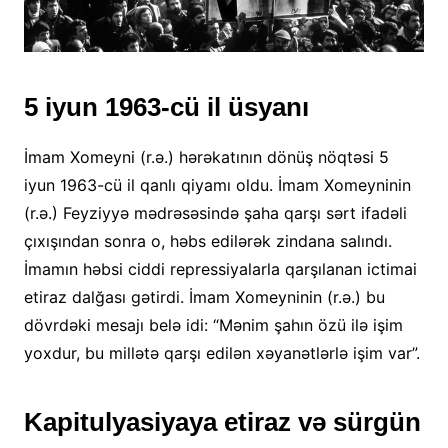
5 iyun 1963-cü il üsyanı
İmam Xomeyni (r.ə.) hərəkatının dönüş nöqtəsi 5
iyun 1963-cü il qanlı qiyamı oldu. İmam Xomeyninin
(r.ə.) Feyziyyə mədrəsəsində şaha qarşı sərt ifadəli
çıxışından sonra o, həbs edilərək zindana salındı.
İmamın həbsi ciddi repressiyalarla qarşılanan ictimai
etiraz dalğası gətirdi. İmam Xomeyninin (r.ə.) bu
dövrdəki mesajı belə idi: “Mənim şahın özü ilə işim
yoxdur, bu millətə qarşı edilən xəyanətlərlə işim var”.
Kapitulyasiyaya etiraz və sürgün