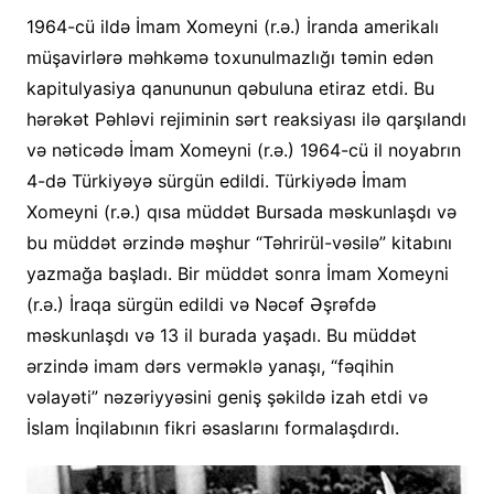
1964-cü ildə İmam Xomeyni (r.ə.) İranda amerikalı
müşavirlərə məhkəmə toxunulmazlığı təmin edən
kapitulyasiya qanununun qəbuluna etiraz etdi. Bu
hərəkət Pəhləvi rejiminin sərt reaksiyası ilə qarşılandı
və nəticədə İmam Xomeyni (r.ə.) 1964-cü il noyabrın
4-də Türkiyəyə sürgün edildi. Türkiyədə İmam
Xomeyni (r.ə.) qısa müddət Bursada məskunlaşdı və
bu müddət ərzində məşhur “Təhrirül-vəsilə” kitabını
yazmağa başladı. Bir müddət sonra İmam Xomeyni
(r.ə.) İraqa sürgün edildi və Nəcəf Əşrəfdə
məskunlaşdı və 13 il burada yaşadı. Bu müddət
ərzində imam dərs verməklə yanaşı, “fəqihin
vəlayəti” nəzəriyyəsini geniş şəkildə izah etdi və
İslam İnqilabının fikri əsaslarını formalaşdırdı.