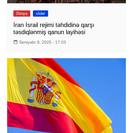
Dünya
slider
İran İsrail rejimi təhdidinə qarşı
təsdiqlənmiş qanun layihəsi
Sentyabr 8, 2025 - 17:03