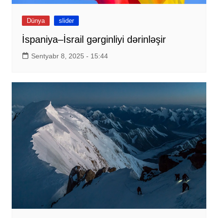
Dünya
slider
İspaniya–İsrail gərginliyi dərinləşir
Sentyabr 8, 2025 - 15:44