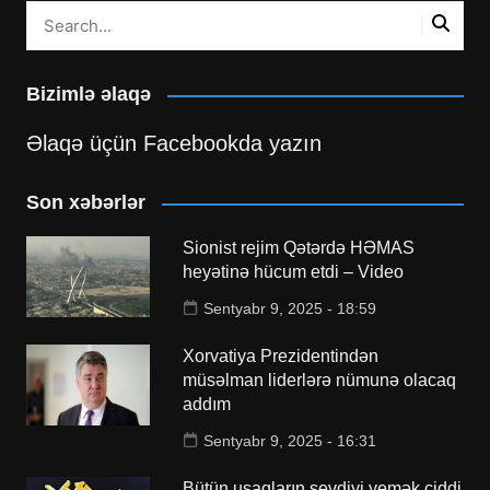
Bizimlə əlaqə
Əlaqə üçün Facebookda yazın
Son xəbərlər
Sionist rejim Qətərdə HƏMAS
heyətinə hücum etdi – Video
Sentyabr 9, 2025 - 18:59
Xorvatiya Prezidentindən
müsəlman liderlərə nümunə olacaq
addım
Sentyabr 9, 2025 - 16:31
Bütün uşaqların sevdiyi yemək ciddi