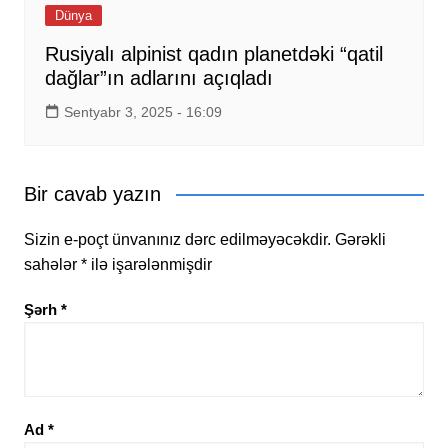
Dünya
Rusiyalı alpinist qadın planetdəki “qatil
dağlar”ın adlarını açıqladı
Sentyabr 3, 2025 - 16:09
Bir cavab yazın
Sizin e-poçt ünvanınız dərc edilməyəcəkdir.
Gərəkli
sahələr
*
ilə işarələnmişdir
Şərh
*
Ad
*