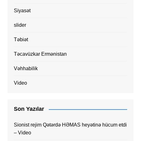
Siyasət
slider
Təbiət
Təcavüzkar Ermənistan
Vəhhabilik
Video
Son Yazılar
Sionist rejim Qətərdə HƏMAS heyətinə hücum etdi
– Video