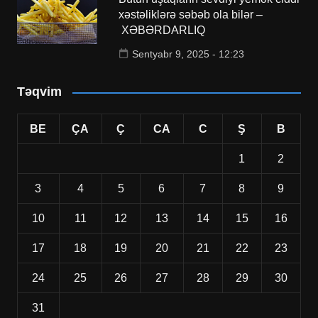
xəstəliklərə səbəb ola bilər –
XƏBƏRDARLIQ
Sentyabr 9, 2025 - 12:23
Təqvim
BE
ÇA
Ç
CA
C
Ş
B
1
2
3
4
5
6
7
8
9
10
11
12
13
14
15
16
17
18
19
20
21
22
23
24
25
26
27
28
29
30
31