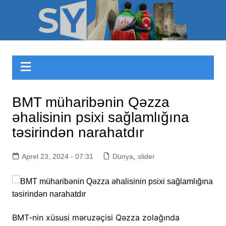
Skip
to
Sizinyol.org
content
BMT müharibənin Qəzza
əhalisinin psixi sağlamlığına
təsirindən narahatdır
Aprel 23, 2024 - 07:31
Dünya
,
slider
BMT-nin xüsusi məruzəçisi Qəzza zolağında