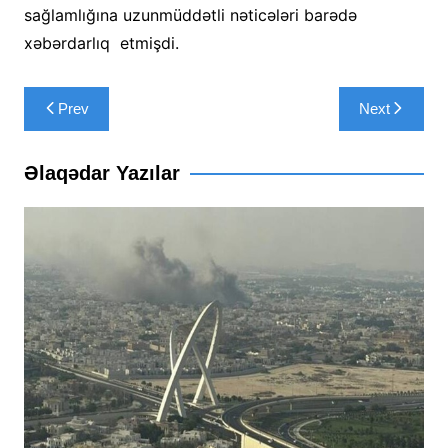
sağlamlığına uzunmüddətli nəticələri barədə
xəbərdarlıq etmişdi.
Yazı
Prev
Next
naviqasiyası
Əlaqədar Yazılar