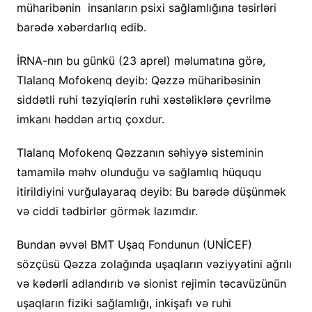
müharibənin insanların psixi sağlamlığına təsirləri
barədə xəbərdarlıq edib.
İRNA-nın bu günkü (23 aprel) məlumatına görə,
Tlalanq Mofokenq deyib: Qəzzə müharibəsinin
siddətli ruhi təzyiqlərin ruhi xəstəliklərə çevrilmə
imkanı həddən artıq çoxdur.
Tlalanq Mofokenq Qəzzanın səhiyyə sisteminin
tamamilə məhv olunduğu və sağlamlıq hüququ
itirildiyini vurğulayaraq deyib: Bu barədə düşünmək
və ciddi tədbirlər görmək lazımdır.
Bundan əvvəl BMT Uşaq Fondunun (UNİCEF)
sözçüsü Qəzza zolağında uşaqların vəziyyətini ağrılı
və kədərli adlandırıb və sionist rejimin təcavüzünün
uşaqların fiziki sağlamlığı, inkişafı və ruhi