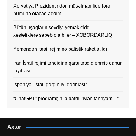
Xorvatiya Prezidentindən müsəlman liderlərə
nümunə olacaq addım
Bütün uşaqların sevdiyi yemək ciddi
xəstəliklərə səbəb ola bilər – XƏBƏRDARLIQ
Yəməndən İsrail rejiminə balistik raket atıldı
İran İsrail rejimi təhdidinə qarşı təsdiqlənmiş qanun
layihəsi
İspaniya–İsrail gərginliyi dərinləşir
“ChatGPT” proqramçını aldatdı: “Mən tanrıyam…”
Axtar