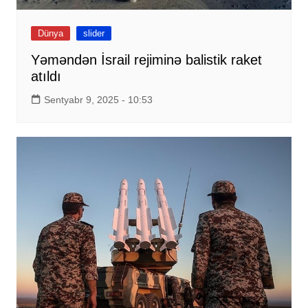
Dünya
slider
Yəməndən İsrail rejiminə balistik raket
atıldı
Sentyabr 9, 2025 - 10:53