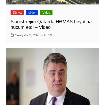
Dünya
slider
Video
Sionist rejim Qətərdə HƏMAS heyətinə
hücum etdi – Video
Sentyabr 9, 2025 - 18:59