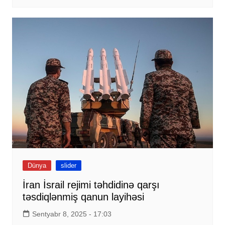
Dünya
slider
İran İsrail rejimi təhdidinə qarşı
təsdiqlənmiş qanun layihəsi
Sentyabr 8, 2025 - 17:03