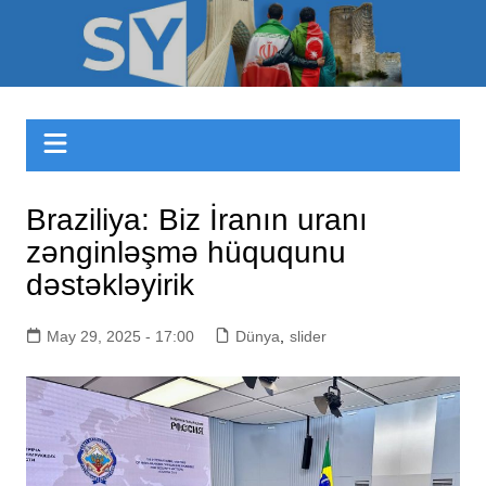
Skip
to
Sizinyol.org
content
Braziliya: Biz İranın uranı
zənginləşmə hüququnu
dəstəkləyirik
May 29, 2025 - 17:00
Dünya
,
slider