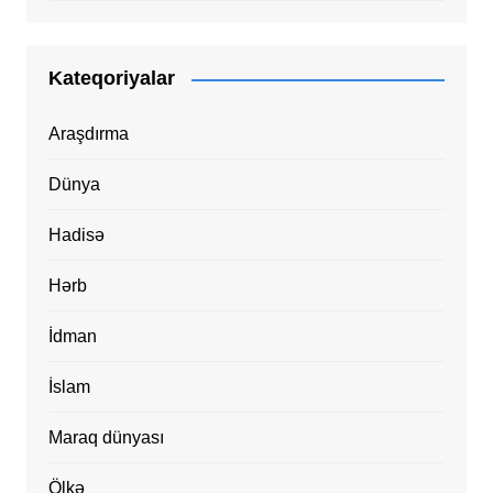
Kateqoriyalar
Araşdırma
Dünya
Hadisə
Hərb
İdman
İslam
Maraq dünyası
Ölkə