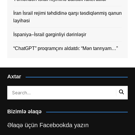
İran İsrail rejimi təhdidinə qarşı təsdiqlənmiş qanun
layihəsi
İspaniya–İsrail gərginliyi dərinləşir
“ChatGPT” proqramçını aldatdı: “Mən tanrıyam…”
Axtar
Bizimlə əlaqə
Əlaqə üçün Facebookda yazın