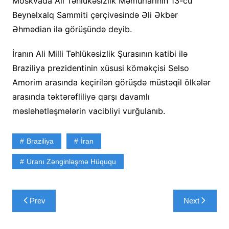
Moskvada Ali Təhlükəsizlik Məmurlarının 13-cü
Beynəlxalq Sammiti çərçivəsində Əli Əkbər
Əhmədian ilə görüşündə deyib.
İranın Ali Milli Təhlükəsizlik Şurasının katibi ilə
Braziliya prezidentinin xüsusi köməkçisi Selso
Amorim arasında keçirilən görüşdə müstəqil ölkələr
arasında təktərəfliliyə qarşı davamlı
məsləhətləşmələrin vacibliyi vurğulanıb.
Braziliya
İran
Uranı Zənginləşmə Hüququ
Yazı
Prev
Next
naviqasiyası