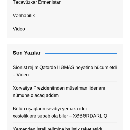
Təcavüzkar Ermənistan
Vəhhabilik
Video
Son Yazılar
Sionist rejim Qətərdə HƏMAS heyətinə hücum etdi
– Video
Xorvatiya Prezidentindən müsəlman liderlərə
nümunə olacaq addım
Bütün uşaqların sevdiyi yemək ciddi
xəstəliklərə səbəb ola bilər – XƏBƏRDARLIQ
Yəməndən İsrail rejiminə balistik raket atıldı