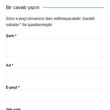
Bir cavab yazın
Sizin e-poçt ünvanınız dərc edilməyəcəkdir.
Gərəkli
sahələr
*
ilə işarələnmişdir
Şərh
*
Ad
*
E-poçt
*
Veb sayt