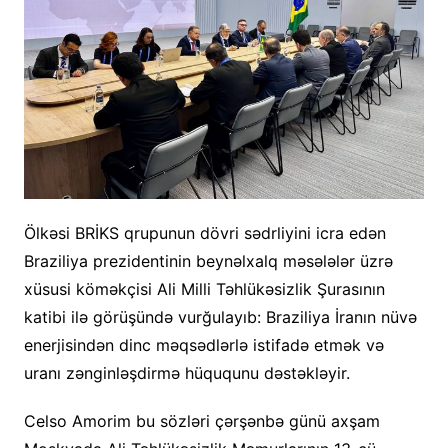
Ölkəsi BRİKS qrupunun dövri sədrliyini icra edən
Braziliya prezidentinin beynəlxalq məsələlər üzrə
xüsusi köməkçisi Ali Milli Təhlükəsizlik Şurasının
katibi ilə görüşündə vurğulayıb: Braziliya İranın nüvə
enerjisindən dinc məqsədlərlə istifadə etmək və
uranı zənginləşdirmə hüququnu dəstəkləyir.
Celso Amorim bu sözləri çərşənbə günü axşam