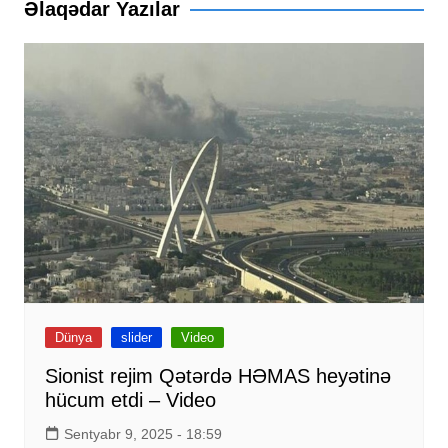
Əlaqədar Yazılar
Dünya
slider
Video
Sionist rejim Qətərdə HƏMAS heyətinə
hücum etdi – Video
Sentyabr 9, 2025 - 18:59