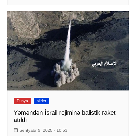
Dünya
slider
Yəməndən İsrail rejiminə balistik raket
atıldı
Sentyabr 9, 2025 - 10:53