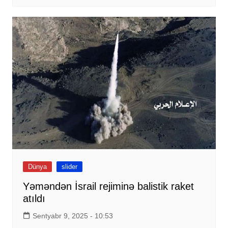
Dünya
slider
Yəməndən İsrail rejiminə balistik raket
atıldı
Sentyabr 9, 2025 - 10:53