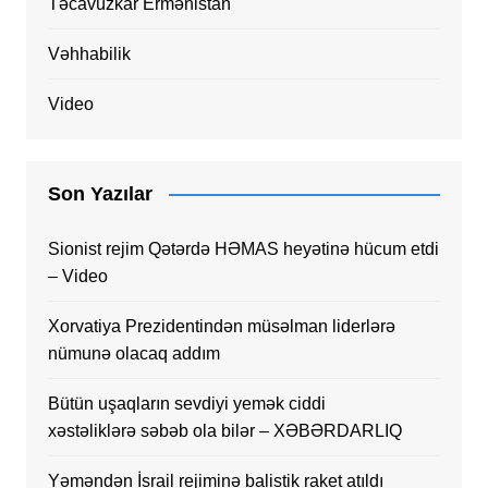
Təcavüzkar Ermənistan
Vəhhabilik
Video
Son Yazılar
Sionist rejim Qətərdə HƏMAS heyətinə hücum etdi
– Video
Xorvatiya Prezidentindən müsəlman liderlərə
nümunə olacaq addım
Bütün uşaqların sevdiyi yemək ciddi
xəstəliklərə səbəb ola bilər – XƏBƏRDARLIQ
Yəməndən İsrail rejiminə balistik raket atıldı