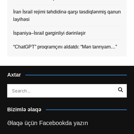
İran İsrail rejimi təhdidinə qarşı təsdiqlənmiş qanun
layihəsi
İspaniya–İsrail gərginliyi dərinləşir
“ChatGPT” proqramçını aldatdı: “Mən tanrıyam…”
Axtar
Bizimlə əlaqə
Əlaqə üçün Facebookda yazın