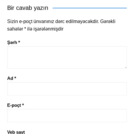
Bir cavab yazın
Sizin e-poçt ünvanınız dərc edilməyəcəkdir.
Gərəkli
sahələr
*
ilə işarələnmişdir
Şərh
*
Ad
*
E-poçt
*
Veb sayt