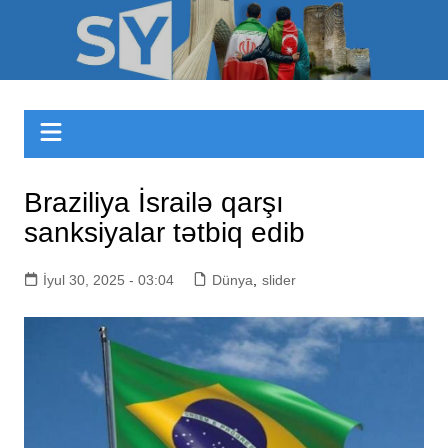
Skip
to
Sizinyol.org
content
Braziliya İsrailə qarşı
sanksiyalar tətbiq edib
İyul 30, 2025 - 03:04
Dünya
,
slider