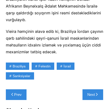
Afrikanın Beynəlxalq Ədalət Məhkəməsində İsrailə
qarşı qaldırdığı soyqırım işini rəsmi dəstəklədiklərini
vurğulayıb.
Vieira həmçinin əlavə edib ki, Braziliya İordan çayının
qərb sahilindəki qeyri-qanuni İsrail məskənlərindən
məhsulların idxalını izləmək və yoxlamaq üçün ciddi
mexanizmlər tətbiq edəcək.
Braziliya
Fələstin
İsrail
Sanksiyalar
Yazı
Prev
Next
naviqasiyası