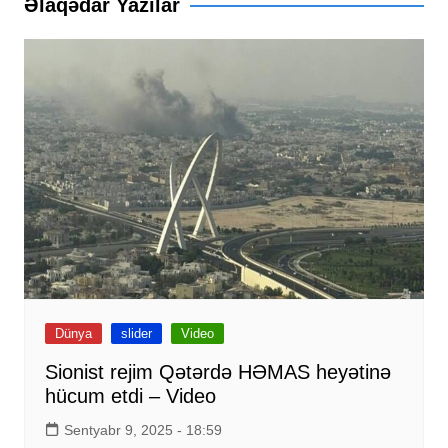
Əlaqədar Yazılar
Dünya
slider
Video
Sionist rejim Qətərdə HƏMAS heyətinə
hücum etdi – Video
Sentyabr 9, 2025 - 18:59