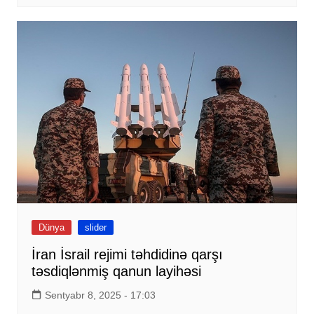
Dünya
slider
İran İsrail rejimi təhdidinə qarşı
təsdiqlənmiş qanun layihəsi
Sentyabr 8, 2025 - 17:03