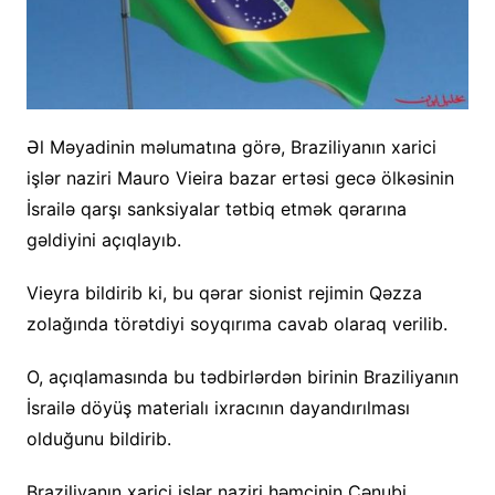
Əl Məyadinin məlumatına görə, Braziliyanın xarici
işlər naziri Mauro Vieira bazar ertəsi gecə ölkəsinin
İsrailə qarşı sanksiyalar tətbiq etmək qərarına
gəldiyini açıqlayıb.
Vieyra bildirib ki, bu qərar sionist rejimin Qəzza
zolağında törətdiyi soyqırıma cavab olaraq verilib.
O, açıqlamasında bu tədbirlərdən birinin Braziliyanın
İsrailə döyüş materialı ixracının dayandırılması
olduğunu bildirib.
Braziliyanın xarici işlər naziri həmçinin Cənubi