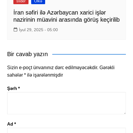
slider
Ölkə
İran səfiri ilə Azərbaycan xarici işlər
nazirinin müavini arasında görüş keçirilib
İyul 29, 2025 - 05:00
Bir cavab yazın
Sizin e-poçt ünvanınız dərc edilməyəcəkdir.
Gərəkli
sahələr
*
ilə işarələnmişdir
Şərh
*
Ad
*