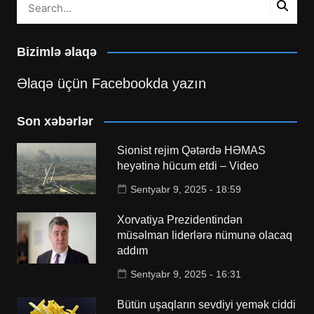
Bizimlə əlaqə
Əlaqə üçün Facebookda yazın
Son xəbərlər
Sionist rejim Qətərdə HƏMAS
heyətinə hücum etdi – Video
Sentyabr 9, 2025 - 18:59
Xorvatiya Prezidentindən
müsəlman liderlərə nümunə olacaq
addım
Sentyabr 9, 2025 - 16:31
Bütün uşaqların sevdiyi yemək ciddi