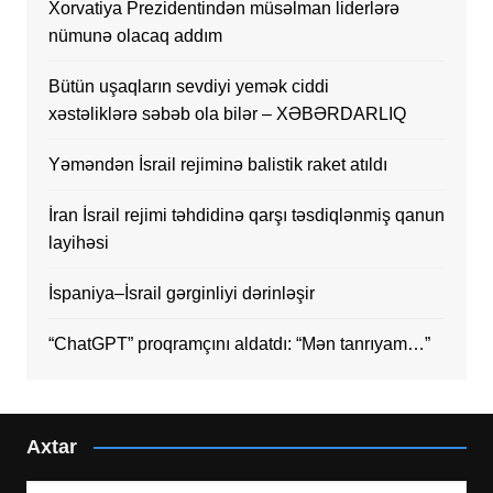
Xorvatiya Prezidentindən müsəlman liderlərə
nümunə olacaq addım
Bütün uşaqların sevdiyi yemək ciddi
xəstəliklərə səbəb ola bilər – XƏBƏRDARLIQ
Yəməndən İsrail rejiminə balistik raket atıldı
İran İsrail rejimi təhdidinə qarşı təsdiqlənmiş qanun
layihəsi
İspaniya–İsrail gərginliyi dərinləşir
“ChatGPT” proqramçını aldatdı: “Mən tanrıyam…”
Axtar