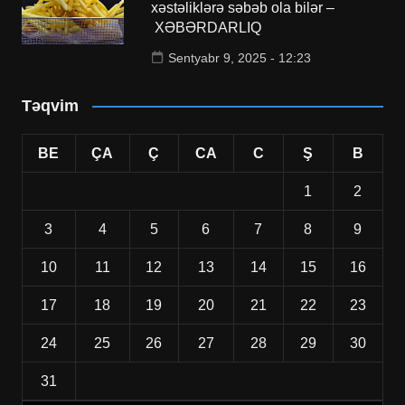
xəstəliklərə səbəb ola bilər –
XƏBƏRDARLIQ
Sentyabr 9, 2025 - 12:23
Təqvim
BE
ÇA
Ç
CA
C
Ş
B
1
2
3
4
5
6
7
8
9
10
11
12
13
14
15
16
17
18
19
20
21
22
23
24
25
26
27
28
29
30
31