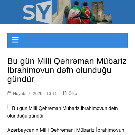
Skip
to
Sizinyol.org
content
Bu gün Milli Qəhrəman Mübariz
İbrahimovun dəfn olunduğu
gündür
Noyabr 7, 2020 - 13:11
Ölkə
Azərbaycanın Milli Qəhrəmanı Mübariz İbrahimovun