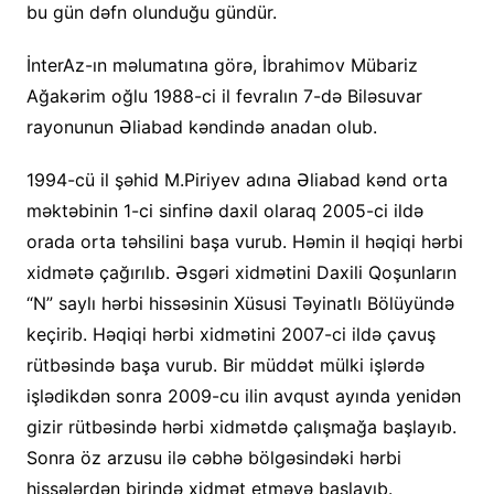
bu gün dəfn olunduğu gündür.
İnterAz-ın məlumatına görə, İbrahimov Mübariz
Ağakərim oğlu 1988-ci il fevralın 7-də Biləsuvar
rayonunun Əliabad kəndində anadan olub.
1994-cü il şəhid M.Piriyev adına Əliabad kənd orta
məktəbinin 1-ci sinfinə daxil olaraq 2005-ci ildə
orada orta təhsilini başa vurub. Həmin il həqiqi hərbi
xidmətə çağırılıb. Əsgəri xidmətini Daxili Qoşunların
“N” saylı hərbi hissəsinin Xüsusi Təyinatlı Bölüyündə
keçirib. Həqiqi hərbi xidmətini 2007-ci ildə çavuş
rütbəsində başa vurub. Bir müddət mülki işlərdə
işlədikdən sonra 2009-cu ilin avqust ayında yenidən
gizir rütbəsində hərbi xidmətdə çalışmağa başlayıb.
Sonra öz arzusu ilə cəbhə bölgəsindəki hərbi
hissələrdən birində xidmət etməyə başlayıb.