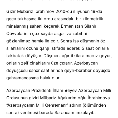
Gizir Mübariz İbrahimov 2010-cu il iyunun 19-da
gecə təkbaşına iki ordu arasındakı bir kilometrlik
minalanmış sahəni keçərək Ermənistan Silahlı
Qüvvələrinin çox sayda əsgər və zabitini
gözlənilməz həmlə ilə edir. Sonra isə düşmənin öz
silahlarını özünə qarşı istifadə edərək 5 saat onlarla
təkbətək döyüşur. Düşməni ağır itkilərə məruz qoyur,
onların zəif cinahlarını üzə çıxarır. Azərbaycan
döyüşçüsü səhər saatlarında qeyri-bərabər döyüşdə
qəhrəmancasına həlak olur.
Azərbaycan Prezidenti İlham Əliyev Azərbaycan Milli
Ordusunun giziri Mübariz Ağakərim oğlu İbrahimova
“Azərbaycanın Milli Qəhrəmanı” adının (ölümündən
sonra) verilməsi barədə Sərəncam imzalayıb.