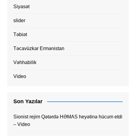
Siyasət
slider
Təbiət
Təcavüzkar Ermənistan
Vəhhabilik
Video
Son Yazılar
Sionist rejim Qətərdə HƏMAS heyətinə hücum etdi
– Video