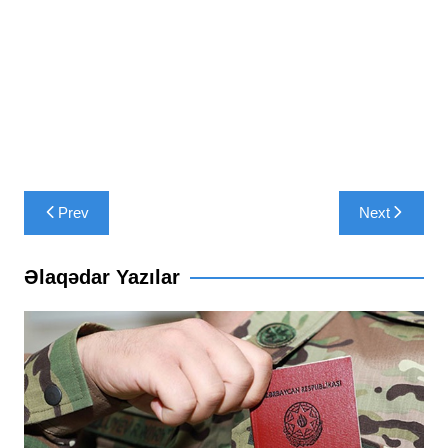
Yazı
Prev
Next
naviqasiyası
Əlaqədar Yazılar