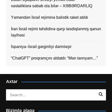
xəstəliklərə səbəb ola bilər – XƏBƏRDARLIQ
Yəməndən İsrail rejiminə balistik raket atıldı
İran İsrail rejimi təhdidinə qarşı təsdiqlənmiş qanun
layihəsi
İspaniya–İsrail gərginliyi dərinləşir
“ChatGPT” proqramçını aldatdı: “Mən tanrıyam…”
Axtar
Bizimlə əlaqə