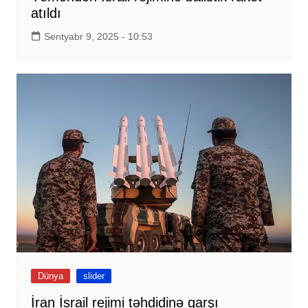
atıldı
Sentyabr 9, 2025 - 10:53
Dünya
slider
İran İsrail rejimi təhdidinə qarşı