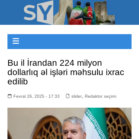
Skip
to
Sizinyol.org
content
Bu il İrandan 224 milyon
dollarlıq əl işləri məhsulu ixrac
edilib
Fevral 26, 2025 - 17:33
slider
,
Redaktor seçimi