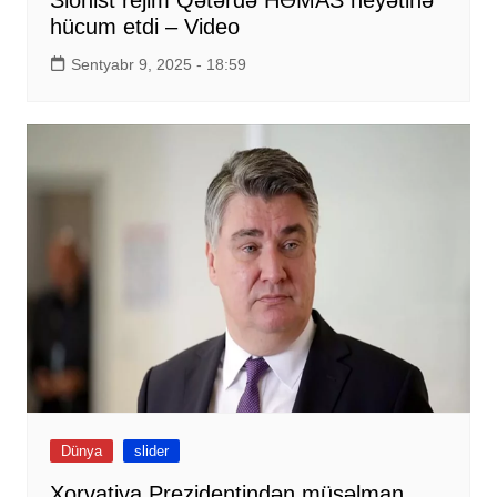
Sionist rejim Qətərdə HƏMAS heyətinə
hücum etdi – Video
Sentyabr 9, 2025 - 18:59
Dünya
slider
Xorvatiya Prezidentindən müsəlman