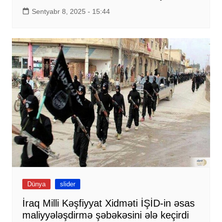
Sentyabr 8, 2025 - 15:44
Dünya
slider
İraq Milli Kəşfiyyat Xidməti İŞİD-in əsas
maliyyələşdirmə şəbəkəsini ələ keçirdi