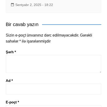
Sentyabr 2, 2025 - 18:22
Bir cavab yazın
Sizin e-poçt ünvanınız dərc edilməyəcəkdir.
Gərəkli
sahələr
*
ilə işarələnmişdir
Şərh
*
Ad
*
E-poçt
*