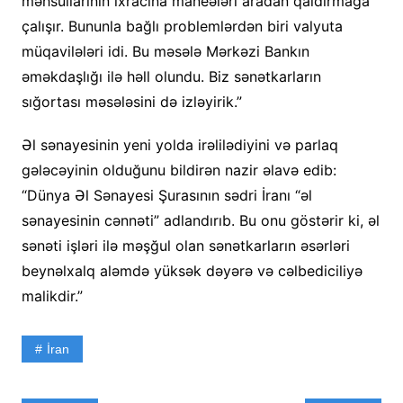
məhsullarının ixracına maneələri aradan qaldırmağa
çalışır. Bununla bağlı problemlərdən biri valyuta
müqavilələri idi. Bu məsələ Mərkəzi Bankın
əməkdaşlığı ilə həll olundu. Biz sənətkarların
sığortası məsələsini də izləyirik.”
Əl sənayesinin yeni yolda irəlilədiyini və parlaq
gələcəyinin olduğunu bildirən nazir əlavə edib:
“Dünya Əl Sənayesi Şurasının sədri İranı “əl
sənayesinin cənnəti” adlandırıb. Bu onu göstərir ki, əl
sənəti işləri ilə məşğul olan sənətkarların əsərləri
beynəlxalq aləmdə yüksək dəyərə və cəlbediciliyə
malikdir.”
İran