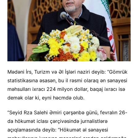
Mədəni İrs, Turizm və Əl İşləri naziri deyib: “Gömrük
statistikasına əsasən, bu il rəsmi olaraq ən sənayesi
məhsulları ixracı 224 milyon dollar, baqaj ixracı isə
demək olar ki, eyni həcmdə olub.
”Seyid Rza Salehi Əmiri çərşənbə günü, fevralın 26-
da hökumət iclası çərçivəsində jurnalistlərə
açıqlamasında deyib: “Hökumət əl sənayesi