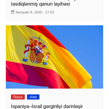
təsdiqlənmiş qanun layihəsi
Sentyabr 8, 2025 - 17:03
Dünya
slider
İspaniya–İsrail gərginliyi dərinləşir