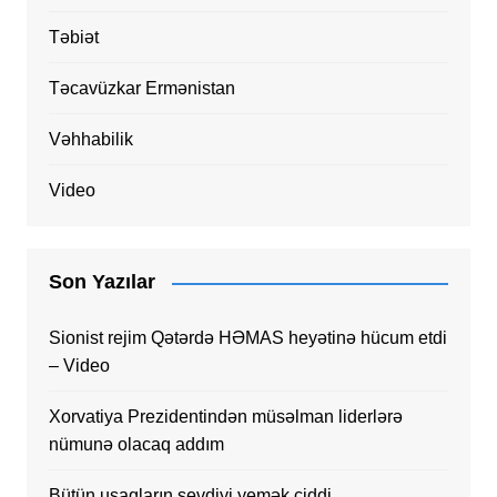
Təbiət
Təcavüzkar Ermənistan
Vəhhabilik
Video
Son Yazılar
Sionist rejim Qətərdə HƏMAS heyətinə hücum etdi
– Video
Xorvatiya Prezidentindən müsəlman liderlərə
nümunə olacaq addım
Bütün uşaqların sevdiyi yemək ciddi