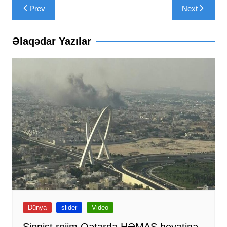
Yazı
Prev
Next
naviqasiyası
Əlaqədar Yazılar
Dünya
slider
Video