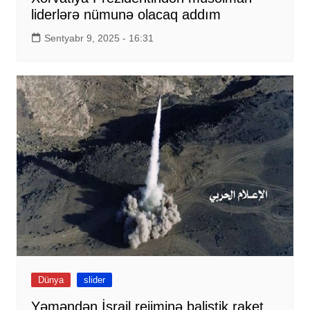
liderlərə nümunə olacaq addım
Sentyabr 9, 2025 - 16:31
Dünya
slider
Yəməndən İsrail rejiminə balistik raket