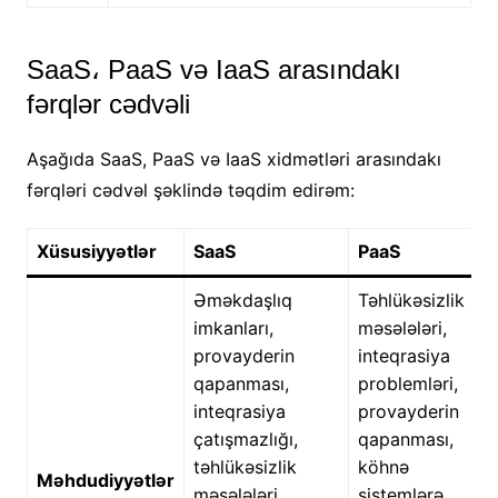
SaaS، PaaS və IaaS arasındakı
fərqlər cədvəli
Aşağıda SaaS, PaaS və IaaS xidmətləri arasındakı
fərqləri cədvəl şəklində təqdim edirəm:
Xüsusiyyətlər
SaaS
PaaS
Əməkdaşlıq
Təhlükəsizlik
imkanları,
məsələləri,
provayderin
inteqrasiya
qapanması,
problemləri,
inteqrasiya
provayderin
çatışmazlığı,
qapanması,
təhlükəsizlik
köhnə
Məhdudiyyətlər
məsələləri,
sistemlərə