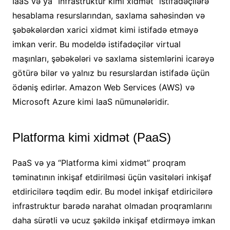
IaaS və ya “İnfrastruktur kimi xidmət” istifadəçilərə
hesablama resurslarından, saxlama sahəsindən və
şəbəkələrdən xarici xidmət kimi istifadə etməyə
imkan verir. Bu modeldə istifadəçilər virtual
maşınları, şəbəkələri və saxlama sistemlərini icarəyə
götürə bilər və yalnız bu resurslardan istifadə üçün
ödəniş edirlər. Amazon Web Services (AWS) və
Microsoft Azure kimi IaaS nümunələridir.
Platforma kimi xidmət (PaaS)
PaaS və ya “Platforma kimi xidmət” proqram
təminatının inkişaf etdirilməsi üçün vasitələri inkişaf
etdiricilərə təqdim edir. Bu model inkişaf etdiricilərə
infrastruktur barədə narahat olmadan proqramlarını
daha sürətli və ucuz şəkildə inkişaf etdirməyə imkan