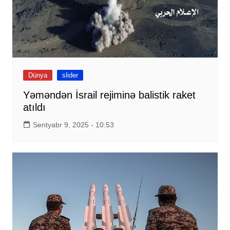
Dünya
slider
Yəməndən İsrail rejiminə balistik raket
atıldı
Sentyabr 9, 2025 - 10:53