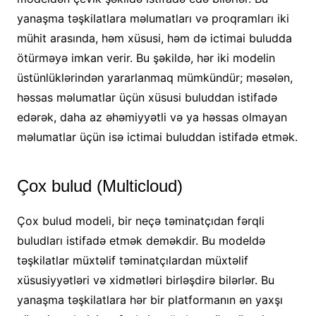
yanaşma təşkilatlara məlumatları və proqramları iki
mühit arasında, həm xüsusi, həm də ictimai buludda
ötürməyə imkan verir. Bu şəkildə, hər iki modelin
üstünlüklərindən yararlanmaq mümkündür; məsələn,
həssas məlumatlar üçün xüsusi buluddan istifadə
edərək, daha az əhəmiyyətli və ya həssas olmayan
məlumatlar üçün isə ictimai buluddan istifadə etmək.
Çox bulud (Multicloud)
Çox bulud modeli, bir neçə təminatçıdan fərqli
buludları istifadə etmək deməkdir. Bu modeldə
təşkilatlar müxtəlif təminatçılardan müxtəlif
xüsusiyyətləri və xidmətləri birləşdirə bilərlər. Bu
yanaşma təşkilatlara hər bir platformanın ən yaxşı