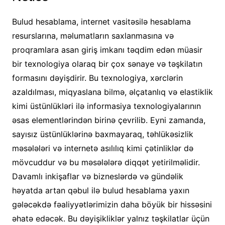
Bulud hesablama, internet vasitəsilə hesablama
resurslarına, məlumatların saxlanmasına və
proqramlara asan giriş imkanı təqdim edən müasir
bir texnologiya olaraq bir çox sənaye və təşkilatın
formasını dəyişdirir. Bu texnologiya, xərclərin
azaldılması, miqyaslana bilmə, əlçatanlıq və elastiklik
kimi üstünlükləri ilə informasiya texnologiyalarının
əsas elementlərindən birinə çevrilib. Eyni zamanda,
sayısız üstünlüklərinə baxmayaraq, təhlükəsizlik
məsələləri və internetə asılılıq kimi çətinliklər də
mövcuddur və bu məsələlərə diqqət yetirilməlidir.
Davamlı inkişaflar və bizneslərdə və gündəlik
həyatda artan qəbul ilə bulud hesablama yaxın
gələcəkdə fəaliyyətlərimizin daha böyük bir hissəsini
əhatə edəcək. Bu dəyişikliklər yalnız təşkilatlar üçün