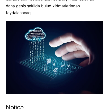
daha geniş şəkildə bulud xidmətlərindən
faydalanacaq.
Nəticə