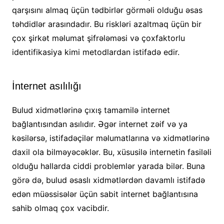
qarşısını almaq üçün tədbirlər görməli olduğu əsas
təhdidlər arasındadır. Bu riskləri azaltmaq üçün bir
çox şirkət məlumat şifrələməsi və çoxfaktorlu
identifikasiya kimi metodlardan istifadə edir.
İnternet asılılığı
Bulud xidmətlərinə çıxış tamamilə internet
bağlantısından asılıdır. Əgər internet zəif və ya
kəsilərsə, istifadəçilər məlumatlarına və xidmətlərinə
daxil ola bilməyəcəklər. Bu, xüsusilə internetin fasiləli
olduğu hallarda ciddi problemlər yarada bilər. Buna
görə də, bulud əsaslı xidmətlərdən davamlı istifadə
edən müəssisələr üçün sabit internet bağlantısına
sahib olmaq çox vacibdir.