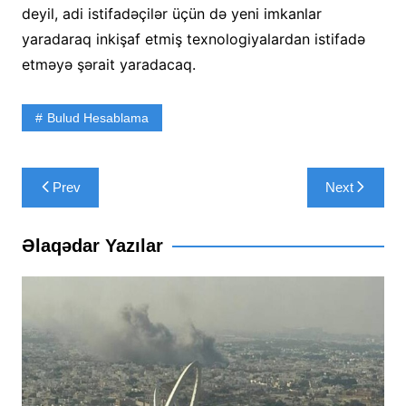
deyil, adi istifadəçilər üçün də yeni imkanlar
yaradaraq inkişaf etmiş texnologiyalardan istifadə
etməyə şərait yaradacaq.
Bulud Hesablama
Yazı
Prev
Next
naviqasiyası
Əlaqədar Yazılar