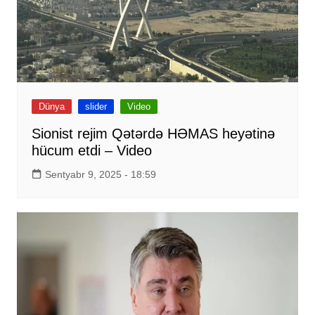
Dünya
slider
Video
Sionist rejim Qətərdə HƏMAS heyətinə
hücum etdi – Video
Sentyabr 9, 2025 - 18:59