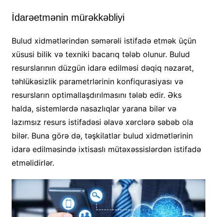
İdarəetmənin mürəkkəbliyi
Bulud xidmətlərindən səmərəli istifadə etmək üçün
xüsusi bilik və texniki bacarıq tələb olunur. Bulud
resurslarının düzgün idarə edilməsi dəqiq nəzarət,
təhlükəsizlik parametrlərinin konfiqurasiyası və
resursların optimallaşdırılmasını tələb edir. Əks
halda, sistemlərdə nasazlıqlar yarana bilər və
lazımsız resurs istifadəsi əlavə xərclərə səbəb ola
bilər. Buna görə də, təşkilatlar bulud xidmətlərinin
idarə edilməsində ixtisaslı mütəxəssislərdən istifadə
etməlidirlər.