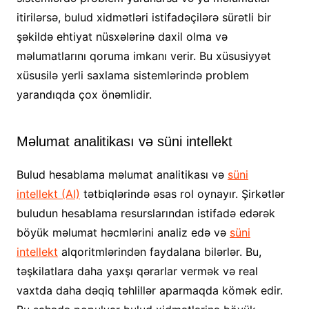
itirilərsə, bulud xidmətləri istifadəçilərə sürətli bir
şəkildə ehtiyat nüsxələrinə daxil olma və
məlumatlarını qoruma imkanı verir. Bu xüsusiyyət
xüsusilə yerli saxlama sistemlərində problem
yarandıqda çox önəmlidir.
Məlumat analitikası və süni intellekt
Bulud hesablama məlumat analitikası və
süni
intellekt (AI)
tətbiqlərində əsas rol oynayır. Şirkətlər
buludun hesablama resurslarından istifadə edərək
böyük məlumat həcmlərini analiz edə və
süni
intellekt
alqoritmlərindən faydalana bilərlər. Bu,
təşkilatlara daha yaxşı qərarlar vermək və real
vaxtda daha dəqiq təhlillər aparmaqda kömək edir.