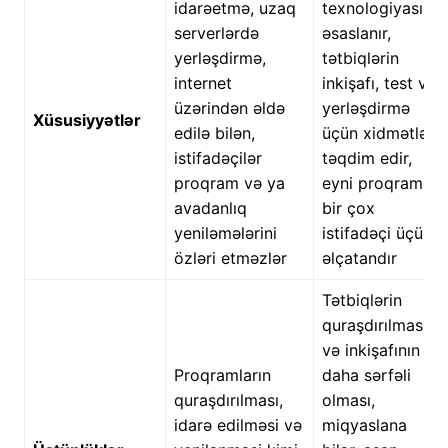
idarəetmə, uzaq
texnologiyasına
serverlərdə
əsaslanır,
yerləşdirmə,
tətbiqlərin
internet
inkişafı, test və
üzərindən əldə
yerləşdirmə
Xüsusiyyətlər
edilə bilən,
üçün xidmətlər
istifadəçilər
təqdim edir,
proqram və ya
eyni proqramda
avadanlıq
bir çox
yeniləmələrini
istifadəçi üçün
özləri etməzlər
əlçatandır
Tətbiqlərin
quraşdırılması
və inkişafının
Proqramların
daha sərfəli
quraşdırılması,
olması,
idarə edilməsi və
miqyaslana