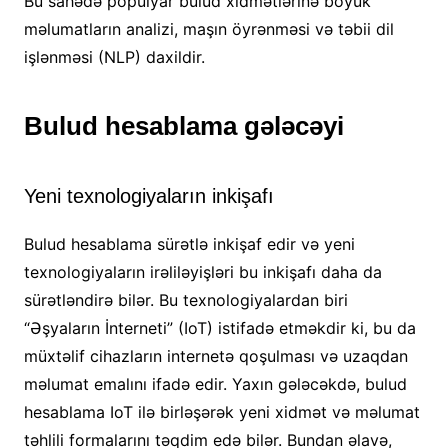
Bu sahədə populyar bulud xidmətlərinə böyük
məlumatların analizi, maşın öyrənməsi və təbii dil
işlənməsi (NLP) daxildir.
Bulud hesablama gələcəyi
Yeni texnologiyaların inkişafı
Bulud hesablama sürətlə inkişaf edir və yeni
texnologiyaların irəliləyişləri bu inkişafı daha da
sürətləndirə bilər. Bu texnologiyalardan biri
“Əşyaların İnterneti” (IoT) istifadə etməkdir ki, bu da
müxtəlif cihazların internetə qoşulması və uzaqdan
məlumat emalını ifadə edir. Yaxın gələcəkdə, bulud
hesablama IoT ilə birləşərək yeni xidmət və məlumat
təhlili formalarını təqdim edə bilər. Bundan əlavə,