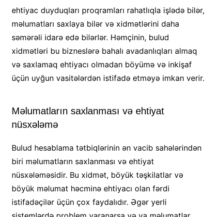
ehtiyac duyduqları proqramları rahatlıqla işlədə bilər,
məlumatları saxlaya bilər və xidmətlərini daha
səmərəli idarə edə bilərlər. Həmçinin, bulud
xidmətləri bu bizneslərə bahalı avadanlıqları almaq
və saxlamaq ehtiyacı olmadan böyümə və inkişaf
üçün uyğun vasitələrdən istifadə etməyə imkan verir.
Məlumatların saxlanması və ehtiyat
nüsxələmə
Bulud hesablama tətbiqlərinin ən vacib sahələrindən
biri məlumatların saxlanması və ehtiyat
nüsxələməsidir. Bu xidmət, böyük təşkilatlar və
böyük məlumat həcminə ehtiyacı olan fərdi
istifadəçilər üçün çox faydalıdır. Əgər yerli
sistemlərdə problem yaranarsa və ya məlumatlar