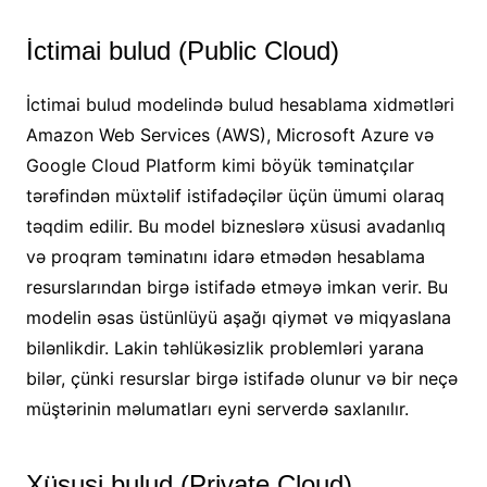
İctimai bulud (Public Cloud)
İctimai bulud modelində bulud hesablama xidmətləri
Amazon Web Services (AWS), Microsoft Azure və
Google Cloud Platform kimi böyük təminatçılar
tərəfindən müxtəlif istifadəçilər üçün ümumi olaraq
təqdim edilir. Bu model bizneslərə xüsusi avadanlıq
və proqram təminatını idarə etmədən hesablama
resurslarından birgə istifadə etməyə imkan verir. Bu
modelin əsas üstünlüyü aşağı qiymət və miqyaslana
bilənlikdir. Lakin təhlükəsizlik problemləri yarana
bilər, çünki resurslar birgə istifadə olunur və bir neçə
müştərinin məlumatları eyni serverdə saxlanılır.
Xüsusi bulud (Private Cloud)