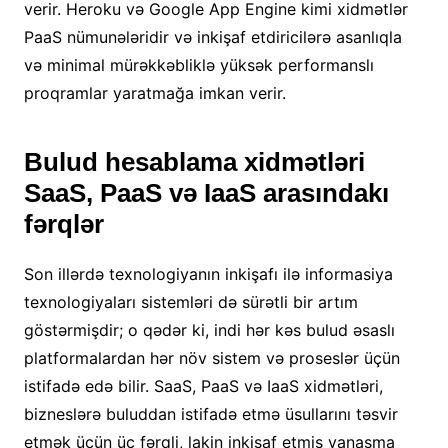
verir. Heroku və Google App Engine kimi xidmətlər
PaaS nümunələridir və inkişaf etdiricilərə asanlıqla
və minimal mürəkkəbliklə yüksək performanslı
proqramlar yaratmağa imkan verir.
Bulud hesablama xidmətləri
SaaS, PaaS və IaaS arasındakı
fərqlər
Son illərdə texnologiyanın inkişafı ilə informasiya
texnologiyaları sistemləri də sürətli bir artım
göstərmişdir; o qədər ki, indi hər kəs bulud əsaslı
platformalardan hər növ sistem və proseslər üçün
istifadə edə bilir. SaaS, PaaS və IaaS xidmətləri,
bizneslərə buluddan istifadə etmə üsullarını təsvir
etmək üçün üç fərqli, lakin inkişaf etmiş yanaşma