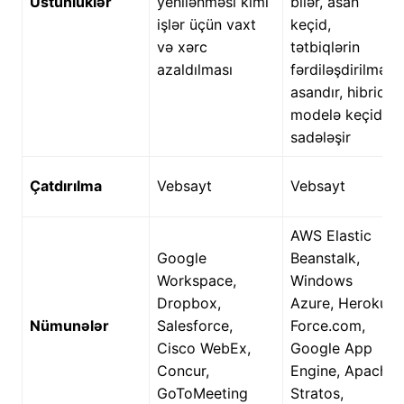
Üstünlüklər
yenilənməsi kimi
bilər, asan
işlər üçün vaxt
keçid,
və xərc
tətbiqlərin
azaldılması
fərdiləşdirilməsi
asandır, hibrid
modelə keçid
sadələşir
Çatdırılma
Vebsayt
Vebsayt
AWS Elastic
Google
Beanstalk,
Workspace,
Windows
Dropbox,
Azure, Heroku,
Nümunələr
Salesforce,
Force.com,
Cisco WebEx,
Google App
Concur,
Engine, Apache
GoToMeeting
Stratos,