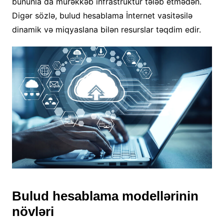
bununla da mürəkkəb infrastruktur tələb etmədən.
Digər sözlə, bulud hesablama İnternet vasitəsilə
dinamik və miqyaslana bilən resurslar təqdim edir.
Bulud hesablama modellərinin
növləri