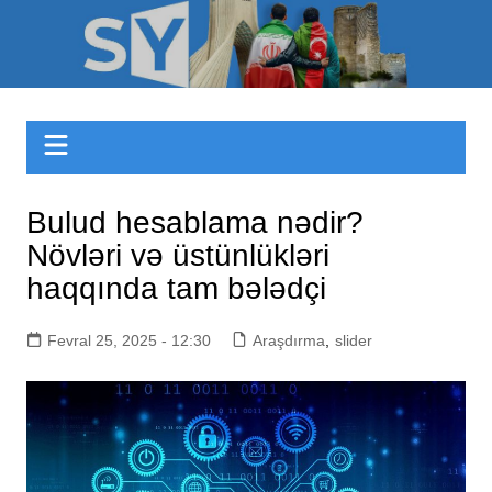
Skip
to
Sizinyol.org
content
Bulud hesablama nədir?
Növləri və üstünlükləri
haqqında tam bələdçi
Fevral 25, 2025 - 12:30
Araşdırma
,
slider