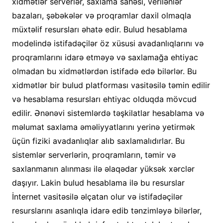
xidmətlər serverlər, saxlama sahəsi, verilənlər
bazaları, şəbəkələr və proqramlar daxil olmaqla
müxtəlif resursları əhatə edir. Bulud hesablama
modelində istifadəçilər öz xüsusi avadanlıqlarını və
proqramlarını idarə etməyə və saxlamağa ehtiyac
olmadan bu xidmətlərdən istifadə edə bilərlər. Bu
xidmətlər bir bulud platforması vasitəsilə təmin edilir
və hesablama resursları ehtiyac olduqda mövcud
edilir. Ənənəvi sistemlərdə təşkilatlar hesablama və
məlumat saxlama əməliyyatlarını yerinə yetirmək
üçün fiziki avadanlıqlar alıb saxlamalıdırlar. Bu
sistemlər serverlərin, proqramların, təmir və
saxlanmanın alınması ilə əlaqədar yüksək xərclər
daşıyır. Lakin bulud hesablama ilə bu resurslar
İnternet vasitəsilə əlçatan olur və istifadəçilər
resurslarını asanlıqla idarə edib tənzimləyə bilərlər,