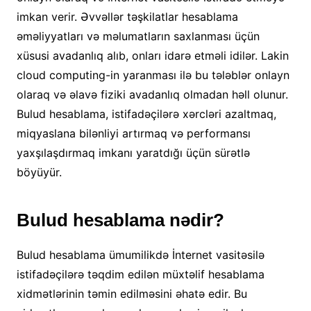
imkan verir. Əvvəllər təşkilatlar hesablama
əməliyyatları və məlumatların saxlanması üçün
xüsusi avadanlıq alıb, onları idarə etməli idilər. Lakin
cloud computing-in yaranması ilə bu tələblər onlayn
olaraq və əlavə fiziki avadanlıq olmadan həll olunur.
Bulud hesablama, istifadəçilərə xərcləri azaltmaq,
miqyaslana bilənliyi artırmaq və performansı
yaxşılaşdırmaq imkanı yaratdığı üçün sürətlə
böyüyür.
Bulud hesablama nədir?
Bulud hesablama ümumilikdə İnternet vasitəsilə
istifadəçilərə təqdim edilən müxtəlif hesablama
xidmətlərinin təmin edilməsini əhatə edir. Bu