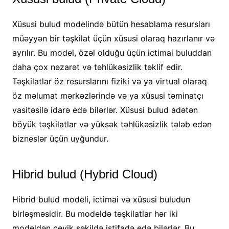
Xüsusi bulud modelində bütün hesablama resursları
müəyyən bir təşkilat üçün xüsusi olaraq hazırlanır və
ayrılır. Bu model, özəl olduğu üçün ictimai buluddan
daha çox nəzarət və təhlükəsizlik təklif edir.
Təşkilatlar öz resurslarını fiziki və ya virtual olaraq
öz məlumat mərkəzlərində və ya xüsusi təminatçı
vasitəsilə idarə edə bilərlər. Xüsusi bulud adətən
böyük təşkilatlar və yüksək təhlükəsizlik tələb edən
bizneslər üçün uyğundur.
Hibrid bulud (Hybrid Cloud)
Hibrid bulud modeli, ictimai və xüsusi buludun
birləşməsidir. Bu modeldə təşkilatlar hər iki
modeldən çevik şəkildə istifadə edə bilərlər. Bu