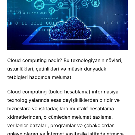
Cloud computing nədir? Bu texnologiyanın növləri,
üstünlükləri, çətinlikləri və müasir dünyadakı
tətbiqləri haqqında məlumat.
Cloud computing (bulud hesablama) informasiya
texnologiyalarında əsas dəyişikliklərdən biridir və
bizneslərə və istifadəçilərə müxtəlif hesablama
xidmətlərindən, o cümlədən məlumat saxlama,
verilənlər bazaları, proqramlar və şəbəkələrdən
onlayn olaraq və İnternet vasitəsilə istifadə etməyə