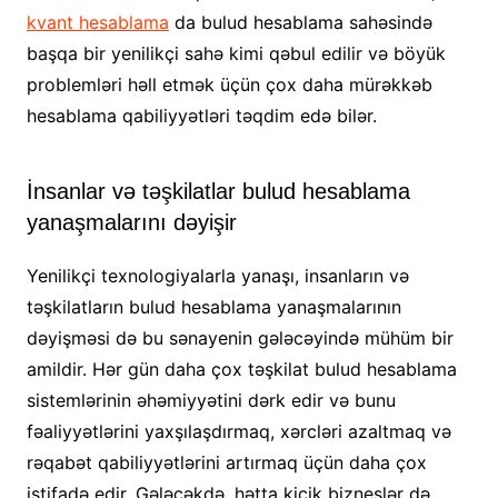
kvant hesablama
da bulud hesablama sahəsində
başqa bir yenilikçi sahə kimi qəbul edilir və böyük
problemləri həll etmək üçün çox daha mürəkkəb
hesablama qabiliyyətləri təqdim edə bilər.
İnsanlar və təşkilatlar bulud hesablama
yanaşmalarını dəyişir
Yenilikçi texnologiyalarla yanaşı, insanların və
təşkilatların bulud hesablama yanaşmalarının
dəyişməsi də bu sənayenin gələcəyində mühüm bir
amildir. Hər gün daha çox təşkilat bulud hesablama
sistemlərinin əhəmiyyətini dərk edir və bunu
fəaliyyətlərini yaxşılaşdırmaq, xərcləri azaltmaq və
rəqabət qabiliyyətlərini artırmaq üçün daha çox
istifadə edir. Gələcəkdə, hətta kiçik bizneslər də