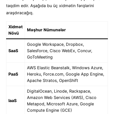
təqdim edir. Aşağıda bu üç xidmətin fərqlərini
araşdıracağıq.
Xidmət
Məşhur Nümunələr
Növü
Google Workspace, Dropbox,
SaaS
Salesforce, Cisco WebEx, Concur,
GoToMeeting
AWS Elastic Beanstalk, Windows Azure,
PaaS
Heroku, Force.com, Google App Engine,
Apache Stratos, OpenShift
DigitalOcean, Linode, Rackspace,
Amazon Web Services (AWS), Cisco
IaaS
Metapod, Microsoft Azure, Google
Compute Engine (GCE)