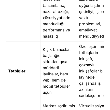
tənzimləmə,
uyğunlaşdırma
nəzarət azlığı,
çətinliyi, işləmə
xüsusiyyətlərin
vaxtı
məhdudluğu,
problemləri,
performans və
əməliyyat
nasazlıq
məhdudiyyətləri
Özelleştirilmiş
Kiçik bizneslər,
tətbiqlərin
başlanğıc
inkişafı,
şirkətlər, qısa
çoxsaylı
müddətli
Tətbiqlər
inkişafçılar bir
layihələr, həm
layihədə
veb, həm də
çalışanda iş
mobil tətbiqlər
axınlarını
üçün
sadələşdirmək
Mərkəzləşdirilmiş
Virtualizasiya