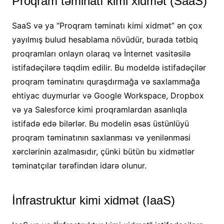
Proqram təminatı kimi xidmət (SaaS)
SaaS və ya “Proqram təminatı kimi xidmət” ən çox
yayılmış bulud hesablama növüdür, burada tətbiq
proqramları onlayn olaraq və İnternet vasitəsilə
istifadəçilərə təqdim edilir. Bu modeldə istifadəçilər
proqram təminatını quraşdırmağa və saxlammağa
ehtiyac duymurlar və Google Workspace, Dropbox
və ya Salesforce kimi proqramlardan asanlıqla
istifadə edə bilərlər. Bu modelin əsas üstünlüyü
proqram təminatının saxlanması və yenilənməsi
xərclərinin azalmasıdır, çünki bütün bu xidmətlər
təminatçılar tərəfindən idarə olunur.
İnfrastruktur kimi xidmət (IaaS)