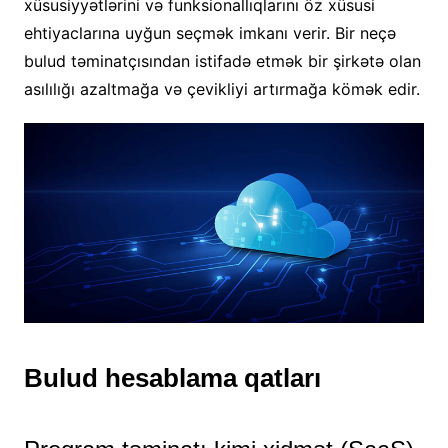
xüsusiyyətlərini və funksionallıqlarını öz xüsusi
ehtiyaclarına uyğun seçmək imkanı verir. Bir neçə
bulud təminatçısından istifadə etmək bir şirkətə olan
asılılığı azaltmağa və çevikliyi artırmağa kömək edir.
Bulud hesablama qatları