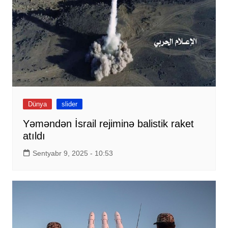
Dünya
slider
Yəməndən İsrail rejiminə balistik raket
atıldı
Sentyabr 9, 2025 - 10:53