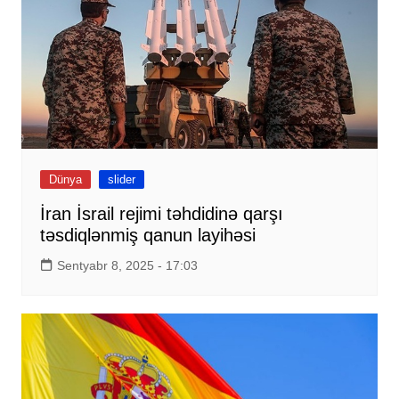
Dünya
slider
İran İsrail rejimi təhdidinə qarşı
təsdiqlənmiş qanun layihəsi
Sentyabr 8, 2025 - 17:03