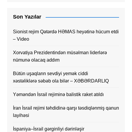
Son Yazılar
Sionist rejim Qətərdə HƏMAS heyətinə hücum etdi
– Video
Xorvatiya Prezidentindən müsəlman liderlərə
nümunə olacaq addım
Bütün uşaqların sevdiyi yemək ciddi
xəstəliklərə səbəb ola bilər – XƏBƏRDARLIQ
Yəməndən İsrail rejiminə balistik raket atıldı
İran İsrail rejimi təhdidinə qarşı təsdiqlənmiş qanun
layihəsi
İspaniya–İsrail gərginliyi dərinləşir