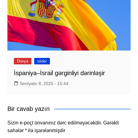
Dünya
slider
İspaniya–İsrail gərginliyi dərinləşir
Sentyabr 8, 2025 - 15:44
Bir cavab yazın
Sizin e-poçt ünvanınız dərc edilməyəcəkdir.
Gərəkli
sahələr
*
ilə işarələnmişdir