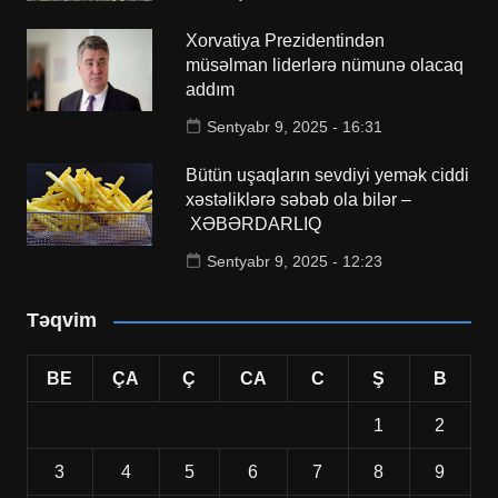
Xorvatiya Prezidentindən
müsəlman liderlərə nümunə olacaq
addım
Sentyabr 9, 2025 - 16:31
Bütün uşaqların sevdiyi yemək ciddi
xəstəliklərə səbəb ola bilər –
XƏBƏRDARLIQ
Sentyabr 9, 2025 - 12:23
Təqvim
BE
ÇA
Ç
CA
C
Ş
B
1
2
3
4
5
6
7
8
9