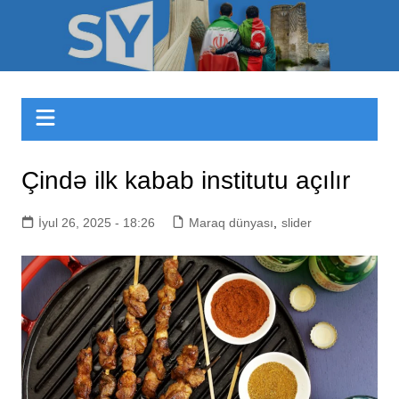
Skip
to
Sizinyol.org
content
Çində ilk kabab institutu açılır
İyul 26, 2025 - 18:26
Maraq dünyası
,
slider