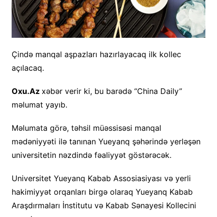
Çində manqal aşpazları hazırlayacaq ilk kollec
açılacaq.
Oxu.Az
xəbər verir ki, bu barədə “China Daily”
məlumat yayıb.
Məlumata görə, təhsil müəssisəsi manqal
mədəniyyəti ilə tanınan Yueyanq şəhərində yerləşən
universitetin nəzdində fəaliyyət göstərəcək.
Universitet Yueyanq Kabab Assosiasiyası və yerli
hakimiyyət orqanları birgə olaraq Yueyanq Kabab
Araşdırmaları İnstitutu və Kabab Sənayesi Kollecini