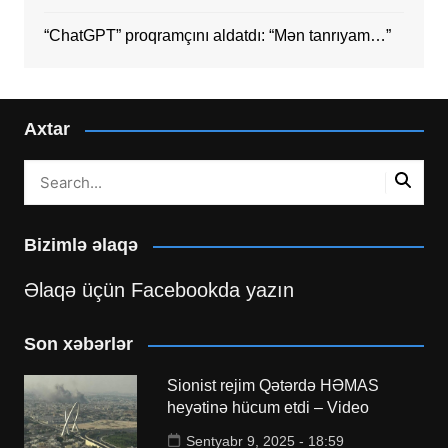
“ChatGPT” proqramçını aldatdı: “Mən tanrıyam…”
Axtar
Bizimlə əlaqə
Əlaqə üçün Facebookda yazın
Son xəbərlər
Sionist rejim Qətərdə HƏMAS
heyətinə hücum etdi – Video
Sentyabr 9, 2025 - 18:59