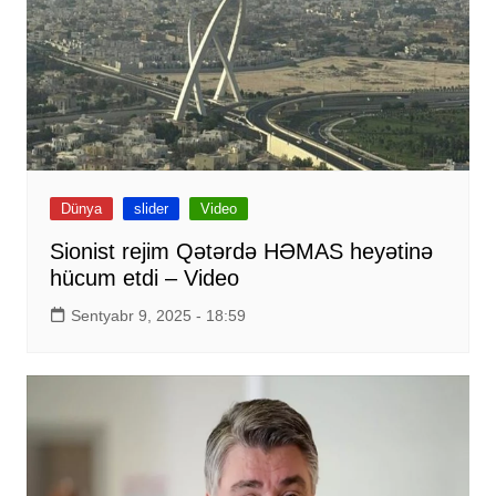
Dünya
slider
Video
Sionist rejim Qətərdə HƏMAS heyətinə
hücum etdi – Video
Sentyabr 9, 2025 - 18:59