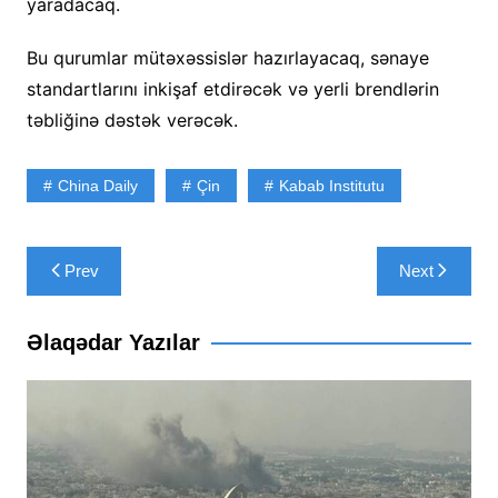
yaradacaq.
Bu qurumlar mütəxəssislər hazırlayacaq, sənaye
standartlarını inkişaf etdirəcək və yerli brendlərin
təbliğinə dəstək verəcək.
China Daily
Çin
Kabab Institutu
Yazı
Prev
Next
naviqasiyası
Əlaqədar Yazılar