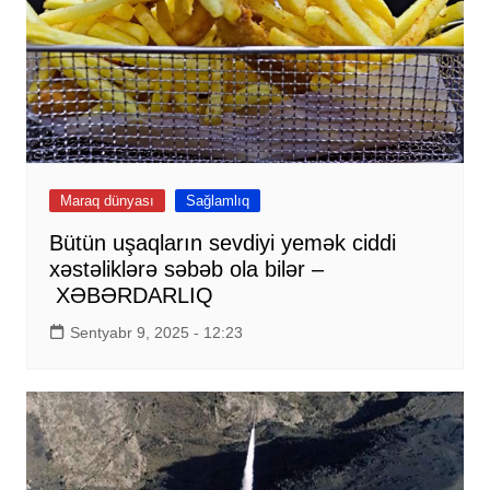
Maraq dünyası
Sağlamlıq
Bütün uşaqların sevdiyi yemək ciddi
xəstəliklərə səbəb ola bilər –
XƏBƏRDARLIQ
Sentyabr 9, 2025 - 12:23