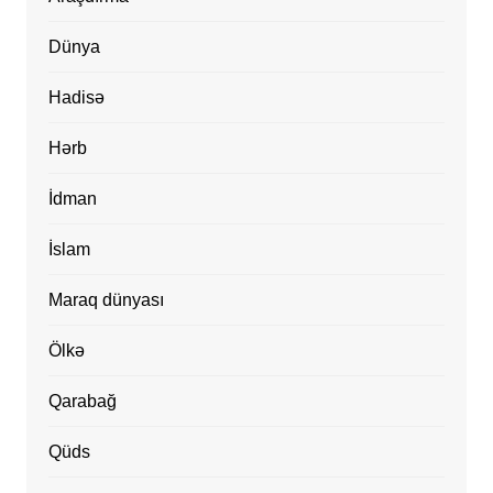
Dünya
Hadisə
Hərb
İdman
İslam
Maraq dünyası
Ölkə
Qarabağ
Qüds