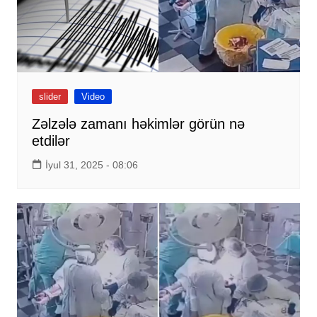
slider
Video
Zəlzələ zamanı həkimlər görün nə
etdilər
İyul 31, 2025 - 08:06