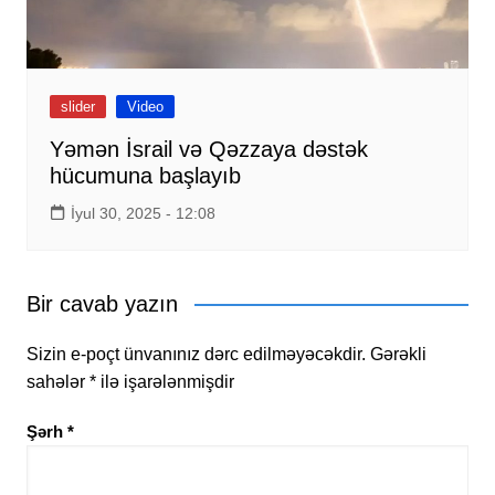
slider
Video
Yəmən İsrail və Qəzzaya dəstək
hücumuna başlayıb
İyul 30, 2025 - 12:08
Bir cavab yazın
Sizin e-poçt ünvanınız dərc edilməyəcəkdir.
Gərəkli
sahələr
*
ilə işarələnmişdir
Şərh
*