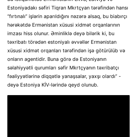
Estoniyadakı səfiri Tiqran Mkrtçyan tərəfindən hansı
“fırtınalı” işlərin aparıldığını nəzərə alsaq, bu biabırçı
hərəkətdə Ermənistan xüsusi xidmət orqanlarının
imzası hiss olunur. Əminliklə deyə bilərik ki, bu
təxribatı törədən estoniyalı əvvəllər Ermənistan
xüsusi xidmət orqanları tərəfindən işə götürülüb və
onların agentidir. Buna görə də Estoniyanın
səlahiyyətli qurumları səfir Mkrtçyanın təxribatçı
fəaliyyətlərinə diqqətlə yanaşsalar, yaxşı olardı” -
deyə Estoniya KİV-lərində qeyd olunub.