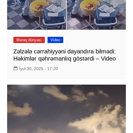
Maraq dünyası
Video
Zəlzələ cərrahiyyəni dayandıra bilmədi:
Həkimlər qəhrəmanlıq göstərdi – Video
İyul 30, 2025 - 17:20