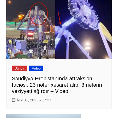
Dünya
Video
Səudiyyə Ərəbistanında attraksion
faciəsi: 23 nəfər xəsarət alıb, 3 nəfərin
vəziyyəti ağırdır – Video
İyul 31, 2025 - 17:37