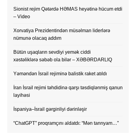
Sionist rejim Qətərdə HƏMAS heyətinə hücum etdi
– Video
Xorvatiya Prezidentindən müsəlman liderlərə
nümunə olacaq addım
Bütün uşaqların sevdiyi yemək ciddi
xəstəliklərə səbəb ola bilər – XƏBƏRDARLIQ
Yəməndən İsrail rejiminə balistik raket atıldı
İran İsrail rejimi təhdidinə qarşı təsdiqlənmiş qanun
layihəsi
İspaniya–İsrail gərginliyi dərinləşir
“ChatGPT” proqramçını aldatdı: “Mən tanrıyam…”