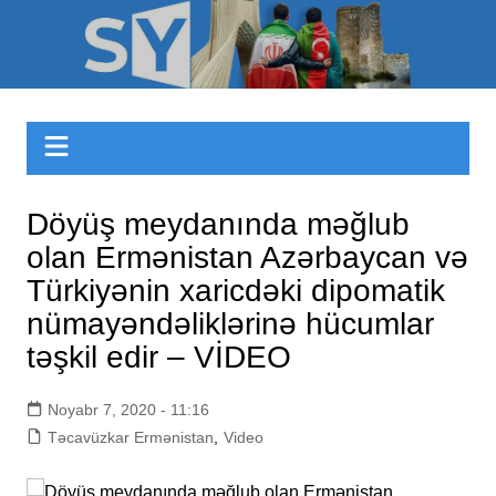
Skip
to
Sizinyol.org
content
Döyüş meydanında məğlub
olan Ermənistan Azərbaycan və
Türkiyənin xaricdəki dipomatik
nümayəndəliklərinə hücumlar
təşkil edir – VİDEO
Noyabr 7, 2020 - 11:16
Təcavüzkar Ermənistan
,
Video