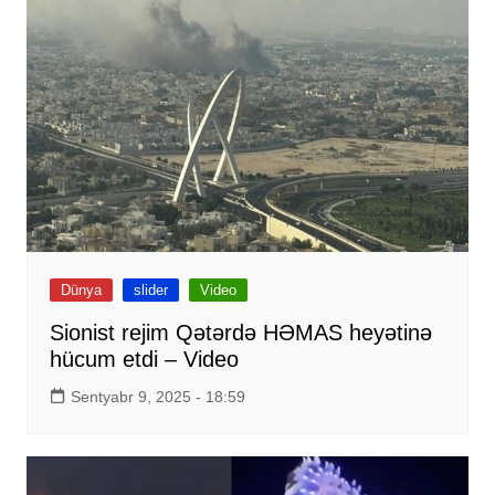
Dünya
slider
Video
Sionist rejim Qətərdə HƏMAS heyətinə
hücum etdi – Video
Sentyabr 9, 2025 - 18:59