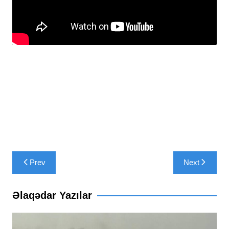
Yazı
Prev
Next
naviqasiyası
Əlaqədar Yazılar