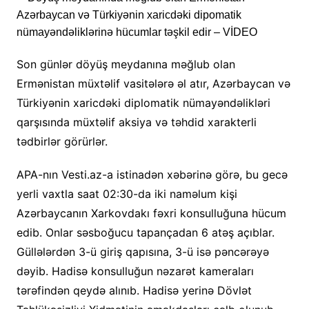
Son günlər döyüş meydanına məğlub olan
Ermənistan müxtəlif vasitələrə əl atır, Azərbaycan və
Türkiyənin xaricdəki diplomatik nümayəndəlikləri
qarşısında müxtəlif aksiya və təhdid xarakterli
tədbirlər görürlər.
APA-nın Vesti.az-a istinadən xəbərinə görə, bu gecə
yerli vaxtla saat 02:30-da iki naməlum kişi
Azərbaycanın Xarkovdakı fəxri konsulluğuna hücum
edib. Onlar səsboğucu tapançadan 6 atəş açıblar.
Güllələrdən 3-ü giriş qapısına, 3-ü isə pəncərəyə
dəyib. Hadisə konsulluğun nəzarət kameraları
tərəfindən qeydə alınıb. Hadisə yerinə Dövlət