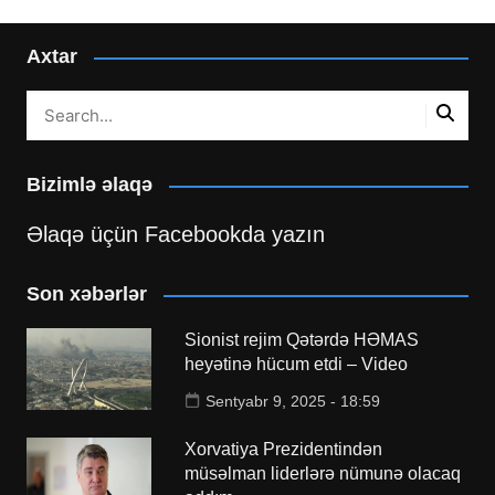
Axtar
Bizimlə əlaqə
Əlaqə üçün Facebookda yazın
Son xəbərlər
Sionist rejim Qətərdə HƏMAS
heyətinə hücum etdi – Video
Sentyabr 9, 2025 - 18:59
Xorvatiya Prezidentindən
müsəlman liderlərə nümunə olacaq