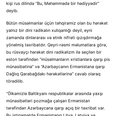
kişi rus dilində “Bu, Məhəmmədə bir hədiyyədir”
deyib.
Bütün müsəlmanlar üçün təhqiramiz olan bu hərəkət
yalnız bir dini radikalın xuliqanlığı deyil, eyni
zamanda dinlərarası və etnik nifrəti qızışdırmağa
yönəlmiş təxribatdır. Qeyri-rəsmi məlumatlara görə,
bu rüsvayçı hərəkət dini radikalizm ilə seçilən bir
eston tərəfindən “müsəlmanların xristianlara qarşı pis
münasibətinə” və “Azərbaycanın Ermənistana qarşı
Dağlıq Qarabağdakı hərəkətlərinə” cavab olaraq
törədilib.
“Ölkəmizlə Baltikyanı respublikalar arasında yaxşı
münasibətləri pozmağa çalışan Ermənistan
tərəfindən Azərbaycana qarşı açıq bir təxribat var.
Bu istiqamətdə Ermənistanın Litva, Latviya və