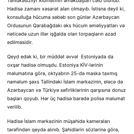
Təhlükəsizliyi Xidmətinin əməkdaşları cəlb olunub.
Hadisə zamanı xəsarət alan olmayıb. İstisna deyil ki,
konsulluğa hücuma səbəb son günlər Azərbaycan
Ordusunun Qarabağdakı əks hücum əməliyyatları və
nəticədə uzun illər işğalda olan torpaqların azad
edilməsidir.
Qeyd edək ki, bir müddət əvvəl Estoniyada da
oxşar hadisə olmuşdu. Estoniya KİV-lərinin
məlumatına görə, oktyabrın 25-də maska taxmış
naməlum şəxs Tallindəki İslam mərkəzinin, eləcə də
Azərbaycan və Türkiyə səfirliklərinin qarşısına donuz
başları qoyub. Hər üç hadisə barədə polisə məlumat
verilib.
Hadisə İslam mərkəzinin müşahidə kameraları
tərəfindən qeydə alınıb. Şahidlərin sözlərinə görə,