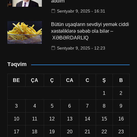
addım
Sentyabr 9, 2025 - 16:31
Bütün uşaqların sevdiyi yemək ciddi
xəstəliklərə səbəb ola bilər –
XƏBƏRDARLIQ
Sentyabr 9, 2025 - 12:23
Təqvim
BE
ÇA
Ç
CA
C
Ş
B
1
2
3
4
5
6
7
8
9
10
11
12
13
14
15
16
17
18
19
20
21
22
23