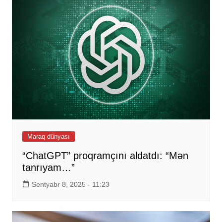
Maraq dünyası
“ChatGPT” proqramçını aldatdı: “Mən
tanrıyam…”
Sentyabr 8, 2025 - 11:23