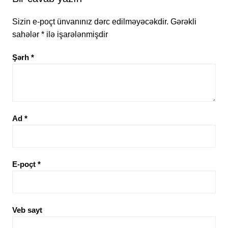
Sizin e-poçt ünvanınız dərc edilməyəcəkdir.
Gərəkli
sahələr
*
ilə işarələnmişdir
Şərh
*
Ad
*
E-poçt
*
Veb sayt