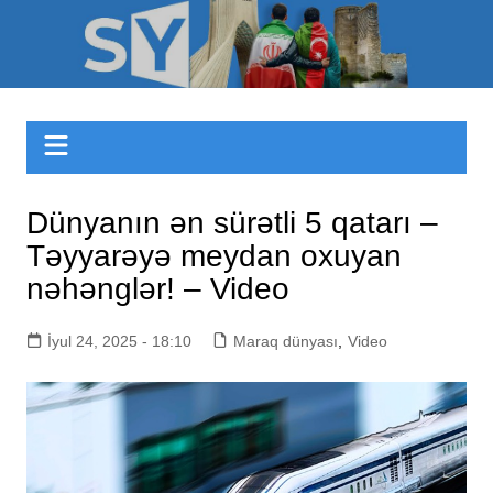
Skip
to
Sizinyol.org
content
Dünyanın ən sürətli 5 qatarı –
Təyyarəyə meydan oxuyan
nəhənglər! – Video
İyul 24, 2025 - 18:10
Maraq dünyası
,
Video