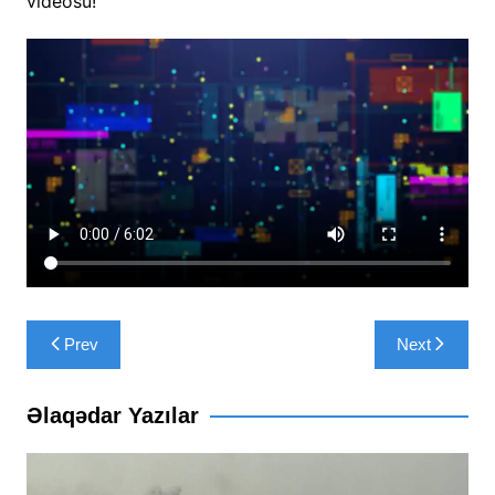
videosu!
Yazı
Prev
Next
naviqasiyası
Əlaqədar Yazılar