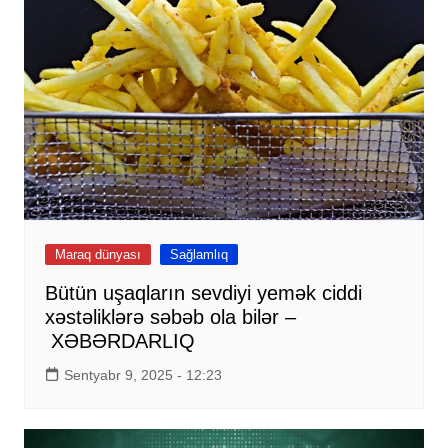
Maraq dünyası
Sağlamlıq
Bütün uşaqların sevdiyi yemək ciddi
xəstəliklərə səbəb ola bilər –
XƏBƏRDARLIQ
Sentyabr 9, 2025 - 12:23