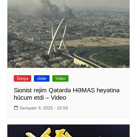
Dünya
slider
Video
Sionist rejim Qətərdə HƏMAS heyətinə
hücum etdi – Video
Sentyabr 9, 2025 - 18:59