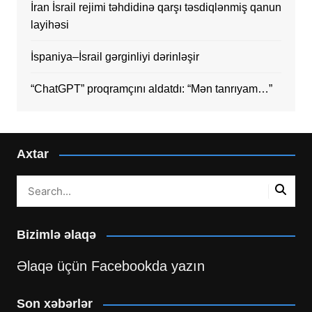
İran İsrail rejimi təhdidinə qarşı təsdiqlənmiş qanun
layihəsi
İspaniya–İsrail gərginliyi dərinləşir
“ChatGPT” proqramçını aldatdı: “Mən tanrıyam…”
Axtar
Bizimlə əlaqə
Əlaqə üçün Facebookda yazın
Son xəbərlər