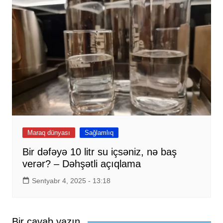
Maraq dünyası
Sağlamlıq
Bir dəfəyə 10 litr su içsəniz, nə baş
verər? – Dəhşətli açıqlama
Sentyabr 4, 2025 - 13:18
Bir cavab yazın