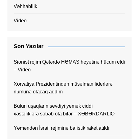
Vəhhabilik
Video
Son Yazılar
Sionist rejim Qətərdə HƏMAS heyətinə hücum etdi
– Video
Xorvatiya Prezidentindən müsəlman liderlərə
nümunə olacaq addım
Bütün uşaqların sevdiyi yemək ciddi
xəstəliklərə səbəb ola bilər – XƏBƏRDARLIQ
Yəməndən İsrail rejiminə balistik raket atıldı