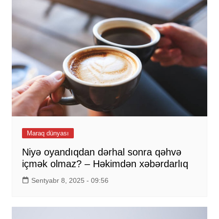
Maraq dünyası
Niyə oyandıqdan dərhal sonra qəhvə
içmək olmaz? – Həkimdən xəbərdarlıq
Sentyabr 8, 2025 - 09:56