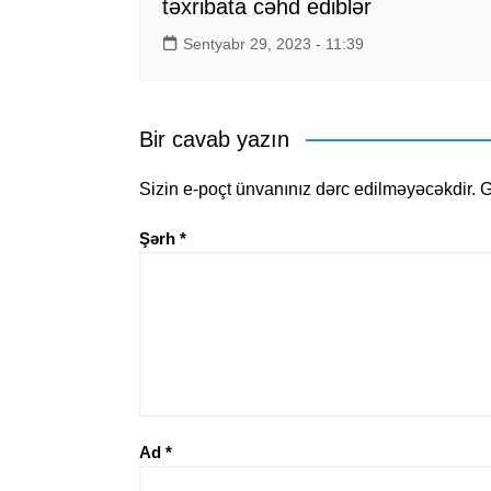
təxribata cəhd ediblər
Sentyabr 29, 2023 - 11:39
Bir cavab yazın
Sizin e-poçt ünvanınız dərc edilməyəcəkdir.
G
Şərh
*
Ad
*