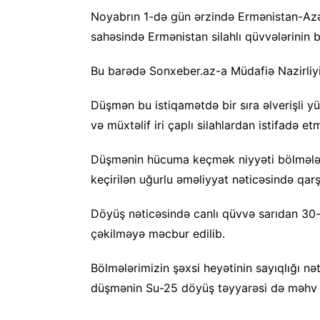
Noyabrın 1-də gün ərzində Ermənistan-Azə
sahəsində Ermənistan silahlı qüvvələrinin
Bu barədə Sonxeber.az-a Müdafiə Nazirliyi
Düşmən bu istiqamətdə bir sıra əlverişli y
və müxtəlif iri çaplı silahlardan istifadə 
Düşmənin hücuma keçmək niyyəti bölmələri
keçirilən uğurlu əməliyyat nəticəsində qarşı
Döyüş nəticəsində canlı qüvvə sarıdan 30-
çəkilməyə məcbur edilib.
Bölmələrimizin şəxsi heyətinin sayıqlığı
düşmənin Su-25 döyüş təyyarəsi də məhv e