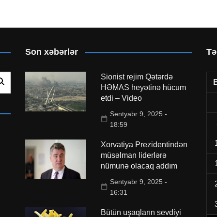
Son xəbərlər
Tə
Sionist rejim Qətərdə
HƏMAS heyətinə hücum
etdi – Video
Sentyabr 9, 2025 -
18:59
Xorvatiya Prezidentindən
müsəlman liderlərə
nümunə olacaq addım
Sentyabr 9, 2025 -
16:31
Bütün uşaqların sevdiyi