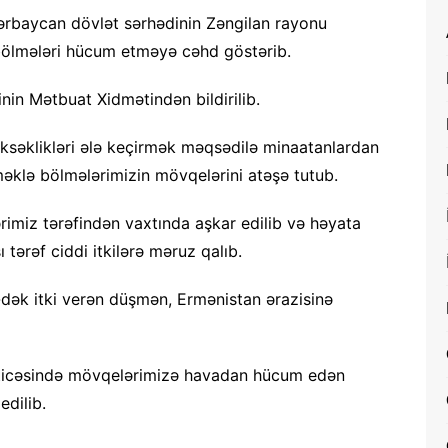
rbaycan dövlət sərhədinin Zəngilan rayonu
 bölmələri hücum etməyə cəhd göstərib.
nin Mətbuat Xidmətindən bildirilib.
üksəklikləri ələ keçirmək məqsədilə minaatanlardan
etməklə bölmələrimizin mövqelərini atəşə tutub.
miz tərəfindən vaxtında aşkar edilib və həyata
 tərəf ciddi itkilərə məruz qalıb.
dək itki verən düşmən, Ermənistan ərazisinə
 nəticəsində mövqelərimizə havadan hücum edən
dilib.