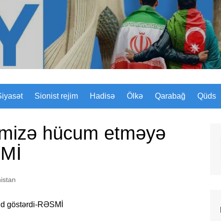
Sizinyol.org
Siyasət
Sionist rejim
Hadisə
Ölkə
Qarabağ
Qüds
mizə hücum etməyə
SMİ
istan