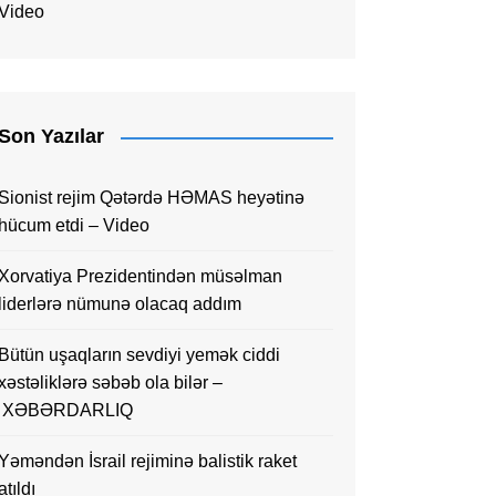
Video
Son Yazılar
Sionist rejim Qətərdə HƏMAS heyətinə
hücum etdi – Video
Xorvatiya Prezidentindən müsəlman
liderlərə nümunə olacaq addım
Bütün uşaqların sevdiyi yemək ciddi
xəstəliklərə səbəb ola bilər –
XƏBƏRDARLIQ
Yəməndən İsrail rejiminə balistik raket
atıldı