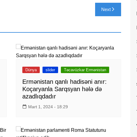
Next
Dünya
slider
Təcavüzkar Ermənistan
Ermənistan qanlı hadisəni anır:
Koçaryanla Sarqsyan hələ də
azadlıqdadır
Mart 1, 2024 - 18:29