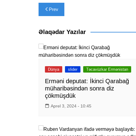
Yazı
Prev
naviqasiyası
Əlaqədar Yazılar
Dünya
slider
Təcavüzkar Ermənistan
Erməni deputat: İkinci Qarabağ
müharibəsindən sonra diz
çökmüşdük
Aprel 3, 2024 - 10:45