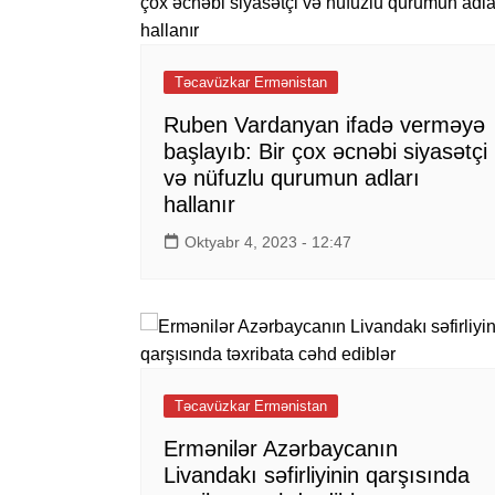
Təcavüzkar Ermənistan
Ruben Vardanyan ifadə verməyə
başlayıb: Bir çox əcnəbi siyasətçi
və nüfuzlu qurumun adları
hallanır
Oktyabr 4, 2023 - 12:47
Təcavüzkar Ermənistan
Ermənilər Azərbaycanın
Livandakı səfirliyinin qarşısında