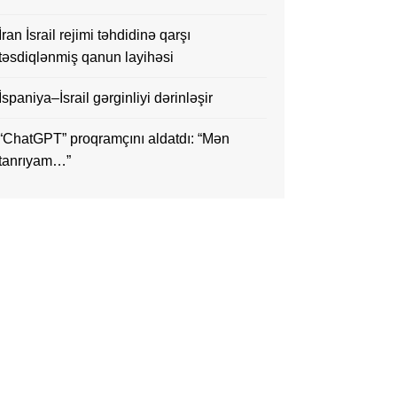
İran İsrail rejimi təhdidinə qarşı
təsdiqlənmiş qanun layihəsi
İspaniya–İsrail gərginliyi dərinləşir
“ChatGPT” proqramçını aldatdı: “Mən
tanrıyam…”