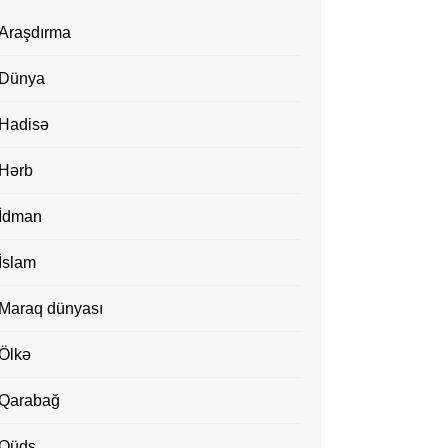
Araşdırma
Dünya
Hadisə
Hərb
İdman
İslam
Maraq dünyası
Ölkə
Qarabağ
Qüds