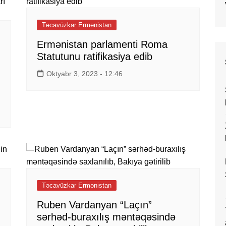
Təcavüzkar Ermənistan
Ermənistan parlamenti Roma
Statutunu ratifikasiya edib
Oktyabr 3, 2023 - 12:46
Təcavüzkar Ermənistan
Ruben Vardanyan “Laçın”
sərhəd-buraxılış məntəqəsində