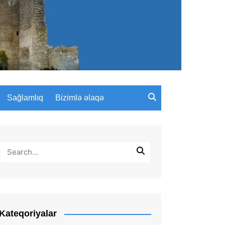
Sağlamlıq
Bizimlə əlaqə
Kateqoriyalar