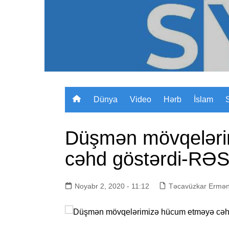
Skip
to
content
Dünya
Video
Hərb
İslam
Düşmən mövqeləri
cəhd göstərdi-RƏ
Noyabr 2, 2020 - 11:12
Təcavüzkar Ermən