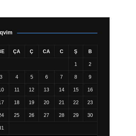
qvim
BE
ÇA
Ç
CA
C
Ş
B
1
2
3
4
5
6
7
8
9
10
11
12
13
14
15
16
17
18
19
20
21
22
23
24
25
26
27
28
29
30
31