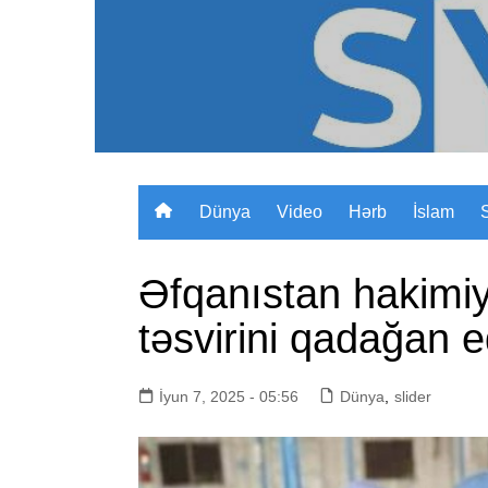
Skip
to
content
Dünya
Video
Hərb
İslam
Əfqanıstan hakimiyy
təsvirini qadağan e
İyun 7, 2025 - 05:56
Dünya
,
slider