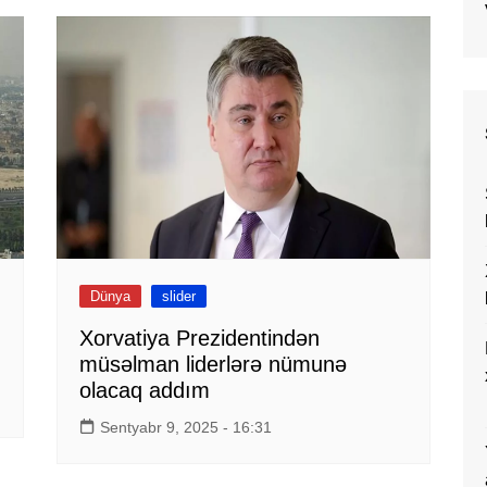
Dünya
slider
Xorvatiya Prezidentindən
müsəlman liderlərə nümunə
olacaq addım
Sentyabr 9, 2025 - 16:31