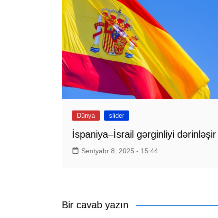
Dünya
slider
İspaniya–İsrail gərginliyi dərinləşir
Sentyabr 8, 2025 - 15:44
Bir cavab yazın