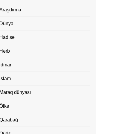
Araşdırma
Dünya
Hadisə
Hərb
İdman
İslam
Maraq dünyası
Ölkə
Qarabağ
Qüds