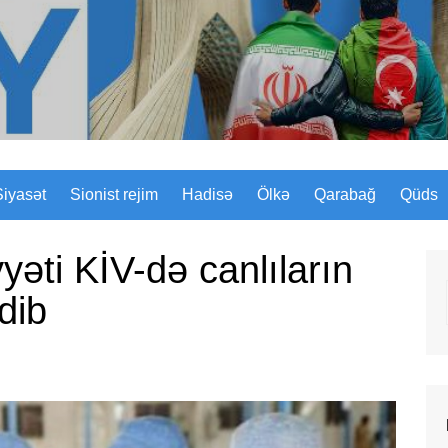
Sizinyol.org
Siyasət
Sionist rejim
Hadisə
Ölkə
Qarabağ
Qüds
əti KİV-də canlıların
dib