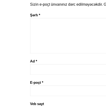
Sizin e-poçt ünvanınız dərc edilməyəcəkdir.
G
Şərh
*
Ad
*
E-poçt
*
Veb sayt