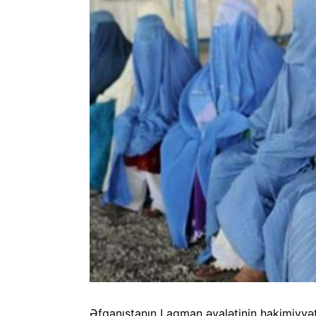
Əfqanıstanın Lagman əyalətinin hakimiyyəti 