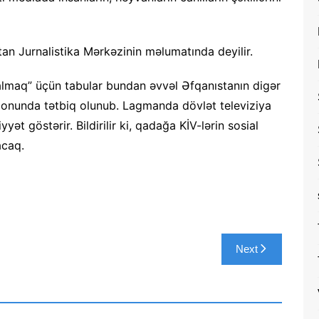
an Jurnalistika Mərkəzinin məlumatında deyilir.
ı almaq” üçün tabular bundan əvvəl Əfqanıstanın digər
ionunda tətbiq olunub. Lagmanda dövlət televiziya
ət göstərir. Bildirilir ki, qadağa KİV-lərin sosial
acaq.
Next