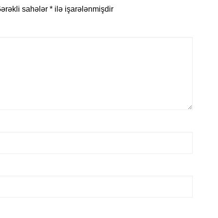
ərəkli sahələr
*
ilə işarələnmişdir