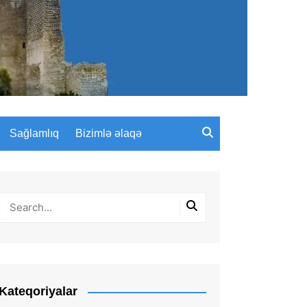
Sağlamlıq
Bizimlə əlaqə
Kateqoriyalar