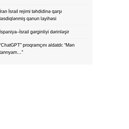
İran İsrail rejimi təhdidinə qarşı
təsdiqlənmiş qanun layihəsi
İspaniya–İsrail gərginliyi dərinləşir
“ChatGPT” proqramçını aldatdı: “Mən
tanrıyam…”