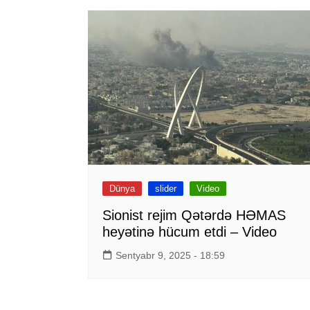
Dünya
slider
Video
Sionist rejim Qətərdə HƏMAS
heyətinə hücum etdi – Video
Sentyabr 9, 2025 - 18:59