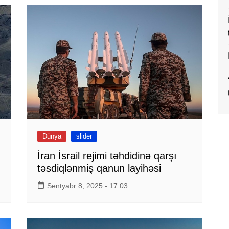
Dünya
slider
İran İsrail rejimi təhdidinə qarşı
təsdiqlənmiş qanun layihəsi
Sentyabr 8, 2025 - 17:03