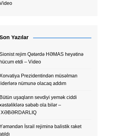
Video
Son Yazılar
Sionist rejim Qətərdə HƏMAS heyətinə
hücum etdi – Video
Xorvatiya Prezidentindən müsəlman
liderlərə nümunə olacaq addım
Bütün uşaqların sevdiyi yemək ciddi
xəstəliklərə səbəb ola bilər –
XƏBƏRDARLIQ
Yəməndən İsrail rejiminə balistik raket
atıldı