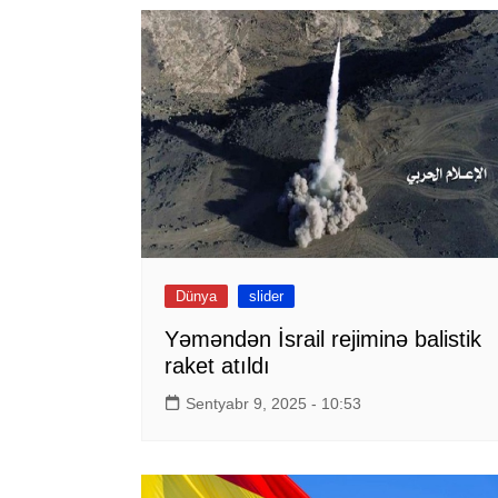
Dünya
slider
Yəməndən İsrail rejiminə balistik
raket atıldı
Sentyabr 9, 2025 - 10:53