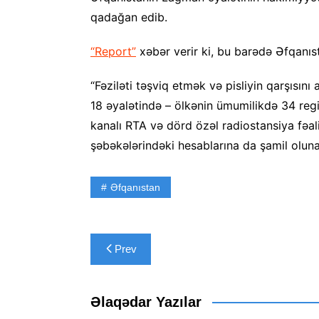
qadağan edib.
“Report”
xəbər verir ki, bu barədə Əfqanıst
“Fəziləti təşviq etmək və pisliyin qarşısın
18 əyalətində – ölkənin ümumilikdə 34 reg
kanalı RTA və dörd özəl radiostansiya fəaliyy
şəbəkələrindəki hesablarına da şamil olun
Əfqanıstan
Yazı
Prev
naviqasiyası
Əlaqədar Yazılar