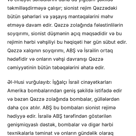
təkmilləşdirməyə çalışır; sionist rejim Qəzzədəki
bütün şəhərləri və yaşayış məntəqələrini məhv
etməyə davam edir. Qəzzə zolağında fələstinlilərin
soyqırımı, sionist düşmənin açıq məqsədidir və bu
rejimin hərbi vəhşiliyi bu həqiqəti hər gün sübut edir.
Qəzzə xalqının soyqırımı, ABŞ və İsrailin ortaq
hədəfidir və onların vəhşi davranışı Qəzzə
cəmiyyətinin bütün təbəqələrini əhatə edir.
Əl-Husi vurğulayıb: İşğalçı İsrail cinayətkarları
Amerika bombalarından geniş şəkildə istifadə edir
və bəzən Qəzzə zolağında bombalar, güllələrdən
daha çox atılır. ABŞ bu bombaları sionist rejimə
hədiyyə edir. İsrailə ABŞ tərəfindən göstərilən
genişmiqyaslı dəstək, bombalar və digər hərbi
texnikalarla təminat və onların gündəlik olaraq