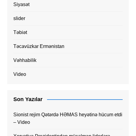
Siyasət
slider
Təbiət
Təcavüzkar Ermənistan
Vəhhabilik
Video
Son Yazılar
Sionist rejim Qətərdə HƏMAS heyətinə hücum etdi
– Video