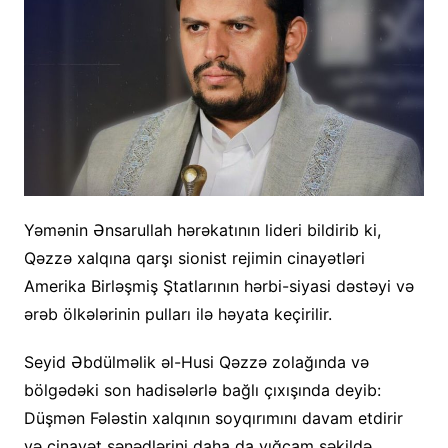
Yəmənin Ənsarullah hərəkatının lideri bildirib ki,
Qəzzə xalqına qarşı sionist rejimin cinayətləri
Amerika Birləşmiş Ştatlarının hərbi-siyasi dəstəyi və
ərəb ölkələrinin pulları ilə həyata keçirilir.
Seyid Əbdülməlik əl-Husi Qəzzə zolağında və
bölgədəki son hadisələrlə bağlı çıxışında deyib:
Düşmən Fələstin xalqının soyqırımını davam etdirir
və cinayət sənədlərini daha da yığcam şəkildə