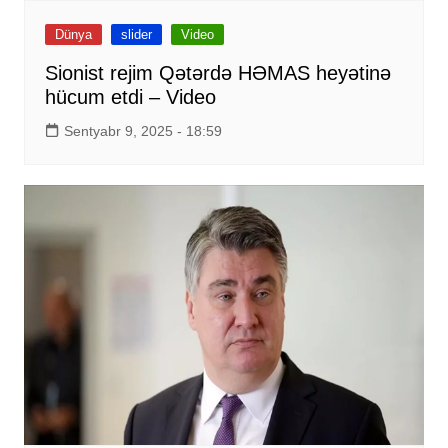
Dünya
slider
Video
Sionist rejim Qətərdə HƏMAS heyətinə
hücum etdi – Video
Sentyabr 9, 2025 - 18:59