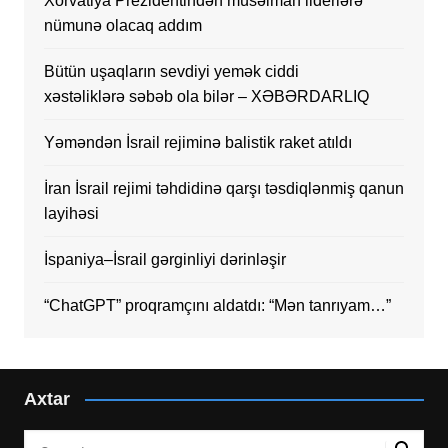
Xorvatiya Prezidentindən müsəlman liderlərə
nümunə olacaq addım
Bütün uşaqların sevdiyi yemək ciddi
xəstəliklərə səbəb ola bilər – XƏBƏRDARLIQ
Yəməndən İsrail rejiminə balistik raket atıldı
İran İsrail rejimi təhdidinə qarşı təsdiqlənmiş qanun
layihəsi
İspaniya–İsrail gərginliyi dərinləşir
“ChatGPT” proqramçını aldatdı: “Mən tanrıyam…”
Axtar