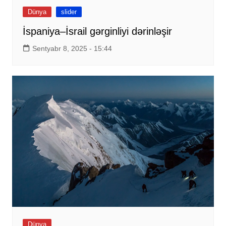
Dünya
slider
İspaniya–İsrail gərginliyi dərinləşir
Sentyabr 8, 2025 - 15:44
Dünya