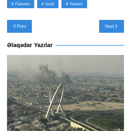
Fələstin
İsrail
Yəmən
Yazı
Prev
Next
naviqasiyası
Əlaqədar Yazılar