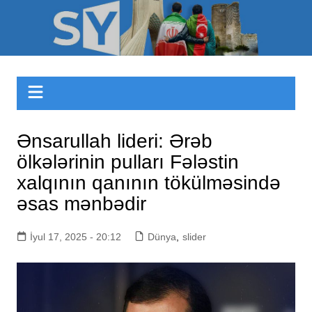
Skip
to
Sizinyol.org
content
Ənsarullah lideri: Ərəb
ölkələrinin pulları Fələstin
xalqının qanının tökülməsində
əsas mənbədir
İyul 17, 2025 - 20:12
Dünya
,
slider