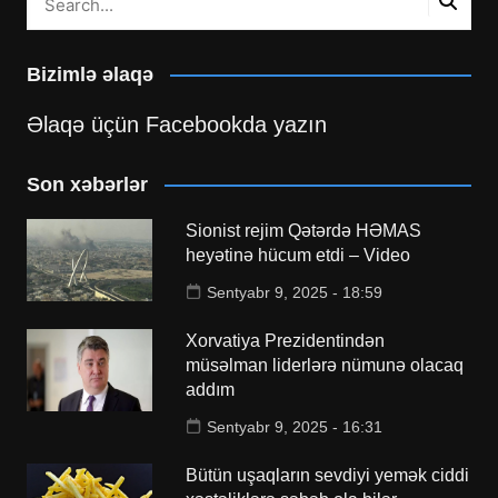
Bizimlə əlaqə
Əlaqə üçün Facebookda yazın
Son xəbərlər
Sionist rejim Qətərdə HƏMAS
heyətinə hücum etdi – Video
Sentyabr 9, 2025 - 18:59
Xorvatiya Prezidentindən
müsəlman liderlərə nümunə olacaq
addım
Sentyabr 9, 2025 - 16:31
Bütün uşaqların sevdiyi yemək ciddi