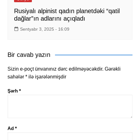
Rusiyalı alpinist qadın planetdəki “qatil
dağlar”ın adlarını açıqladı
Sentyabr 3, 2025 - 16:09
Bir cavab yazın
Sizin e-poçt ünvanınız dərc edilməyəcəkdir.
Gərəkli
sahələr
*
ilə işarələnmişdir
Şərh
*
Ad
*