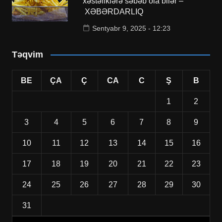
xəstəliklərə səbəb ola bilər –
XƏBƏRDARLIQ
Sentyabr 9, 2025 - 12:23
Təqvim
BE
ÇA
Ç
CA
C
Ş
B
1
2
3
4
5
6
7
8
9
10
11
12
13
14
15
16
17
18
19
20
21
22
23
24
25
26
27
28
29
30
31