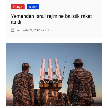
Dünya
slider
Yəməndən İsrail rejiminə balistik raket
atıldı
Sentyabr 9, 2025 - 10:53