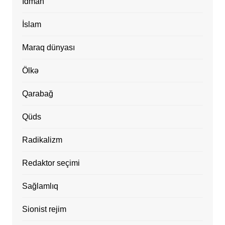
İdman
İslam
Maraq dünyası
Ölkə
Qarabağ
Qüds
Radikalizm
Redaktor seçimi
Sağlamlıq
Sionist rejim