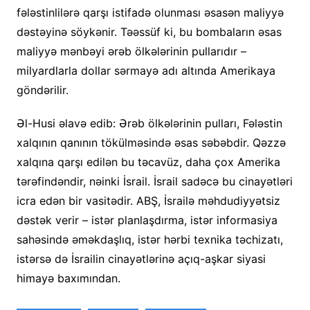
fələstinlilərə qarşı istifadə olunması əsasən maliyyə
dəstəyinə söykənir. Təəssüf ki, bu bombaların əsas
maliyyə mənbəyi ərəb ölkələrinin pullarıdır –
milyardlarla dollar sərmayə adı altında Amerikaya
göndərilir.
Əl-Husi əlavə edib: Ərəb ölkələrinin pulları, Fələstin
xalqının qanının tökülməsində əsas səbəbdir. Qəzzə
xalqına qarşı edilən bu təcavüz, daha çox Amerika
tərəfindəndir, nəinki İsrail. İsrail sadəcə bu cinayətləri
icra edən bir vasitədir. ABŞ, İsrailə məhdudiyyətsiz
dəstək verir – istər planlaşdırma, istər informasiya
sahəsində əməkdaşlıq, istər hərbi texnika təchizatı,
istərsə də İsrailin cinayətlərinə açıq-aşkar siyasi
himayə baxımından.