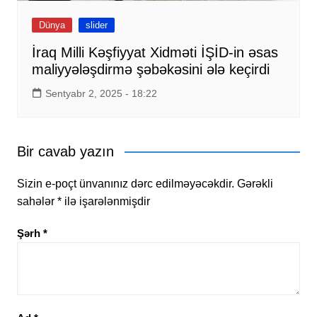
Dünya
slider
İraq Milli Kəşfiyyat Xidməti İŞİD-in əsas
maliyyələşdirmə şəbəkəsini ələ keçirdi
Sentyabr 2, 2025 - 18:22
Bir cavab yazın
Sizin e-poçt ünvanınız dərc edilməyəcəkdir.
Gərəkli
sahələr
*
ilə işarələnmişdir
Şərh
*