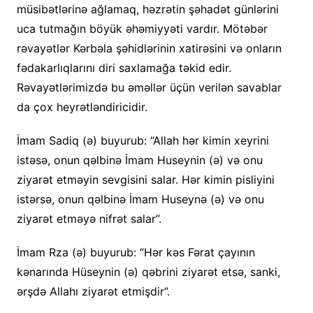
müsibətlərinə ağlamaq, həzrətin şəhadət günlərini
uca tutmağın böyük əhəmiyyəti vardır. Mötəbər
rəvayətlər Kərbəla şəhidlərinin xatirəsini və onların
fədakarlıqlarını diri saxlamağa təkid edir.
Rəvayətlərimizdə bu əməllər üçün verilən savablar
da çox heyrətləndiricidir.
İmam Sadiq (ə) buyurub: “Allah hər kimin xeyrini
istəsə, onun qəlbinə İmam Huseynin (ə) və onu
ziyarət etməyin sevgisini salar. Hər kimin pisliyini
istərsə, onun qəlbinə İmam Huseynə (ə) və onu
ziyarət etməyə nifrət salar”.
İmam Rza (ə) buyurub: “Hər kəs Fərat çayının
kənarında Hüseynin (ə) qəbrini ziyarət etsə, sanki,
ərşdə Allahı ziyarət etmişdir”.