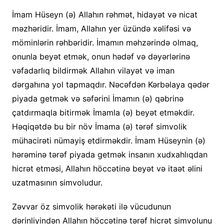
İmam Hüseyn (ə) Allahın rəhmət, hidayət və nicat
məzhəridir. İmam, Allahın yer üzündə xəlifəsi və
möminlərin rəhbəridir. İmamın məhzərində olmaq,
onunla beyət etmək, onun hədəf və dəyərlərinə
vəfadarlıq bildirmək Allahın vilayət və iman
dərgahına yol tapmaqdır. Nəcəfdən Kərbəlaya qədər
piyada getmək və səfərini İmamın (ə) qəbrinə
çatdırmaqla bitirmək İmamla (ə) beyət etməkdir.
Həqiqətdə bu bir növ İmama (ə) tərəf simvolik
mühacirəti nümayiş etdirməkdir. İmam Hüseynin (ə)
hərəminə tərəf piyada getmək insanın xudxahlıqdan
hicrət etməsi, Allahın höccətinə beyət və itaət əlini
uzatmasının simvoludur.
Zəvvar öz simvolik hərəkəti ilə vücudunun
dərinliyindən Allahın höccətinə tərəf hicrət simvolunu