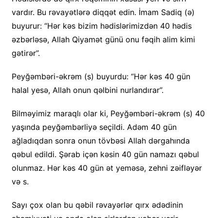
vardır. Bu rəvayətlərə diqqət edin. İmam Sadiq (ə)
buyurur: “Hər kəs bizim hədislərimizdən 40 hədis
əzbərləsə, Allah Qiyamət günü onu fəqih alim kimi
gətirər”.
Peyğəmbəri-əkrəm (s) buyurdu: “Hər kəs 40 gün
halal yesə, Allah onun qəlbini nurlandırar”.
Bilməyimiz maraqlı olar ki, Peyğəmbəri-əkrəm (s) 40
yaşında peyğəmbərliyə seçildi. Adəm 40 gün
ağladıqdan sonra onun tövbəsi Allah dərgahında
qəbul edildi. Şərab içən kəsin 40 gün namazı qəbul
olunmaz. Hər kəs 40 gün ət yeməsə, zehni zəifləyər
və s.
Sayı çox olan bu qəbil rəvayərlər qırx ədədinin