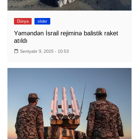
Dünya
slider
Yəməndən İsrail rejiminə balistik raket
atıldı
Sentyabr 9, 2025 - 10:53