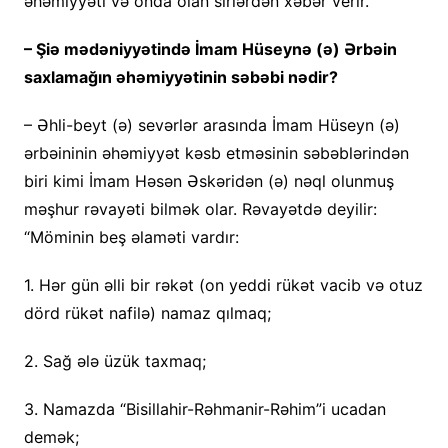
əhəmiyyəti və onda olan sirlərdən xəbər verir.
– Şiə mədəniyyətində İmam Hüseynə (ə) Ərbəin
saxlamağın əhəmiyyətinin səbəbi nədir?
– Əhli-beyt (ə) sevərlər arasında İmam Hüseyn (ə)
ərbəininin əhəmiyyət kəsb etməsinin səbəblərindən
biri kimi İmam Həsən Əskəridən (ə) nəql olunmuş
məşhur rəvayəti bilmək olar. Rəvayətdə deyilir:
“Möminin beş əlaməti vardır:
1. Hər gün əlli bir rəkət (on yeddi rükət vacib və otuz
dörd rükət nafilə) namaz qılmaq;
2. Sağ ələ üzük taxmaq;
3. Namazda “Bisillahir-Rəhmanir-Rəhim”i ucadan
demək;