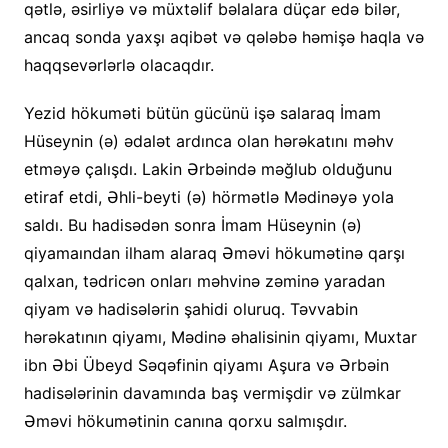
qətlə, əsirliyə və müxtəlif bəlalara düçar edə bilər,
ancaq sonda yaxşı aqibət və qələbə həmişə haqla və
haqqsevərlərlə olacaqdır.
Yezid hökuməti bütün gücünü işə salaraq İmam
Hüseynin (ə) ədalət ardınca olan hərəkatını məhv
etməyə çalışdı. Lakin Ərbəində məğlub olduğunu
etiraf etdi, Əhli-beyti (ə) hörmətlə Mədinəyə yola
saldı. Bu hadisədən sonra İmam Hüseynin (ə)
qiyamaından ilham alaraq Əməvi hökumətinə qarşı
qalxan, tədricən onları məhvinə zəminə yaradan
qiyam və hadisələrin şahidi oluruq. Təvvabin
hərəkatının qiyamı, Mədinə əhalisinin qiyamı, Muxtar
ibn Əbi Übeyd Səqəfinin qiyamı Aşura və Ərbəin
hadisələrinin davamında baş vermişdir və zülmkar
Əməvi hökumətinin canına qorxu salmışdır.