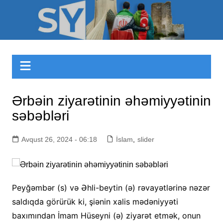
Skip
to
Sizinyol.org
content
Ərbəin ziyarətinin əhəmiyyətinin
səbəbləri
Avqust 26, 2024 - 06:18
İslam
,
slider
Peyğəmbər (s) və Əhli-beytin (ə) rəvayətlərinə nəzər
saldıqda görürük ki, şiənin xalis mədəniyyəti
baxımından İmam Hüseyni (ə) ziyarət etmək, onun