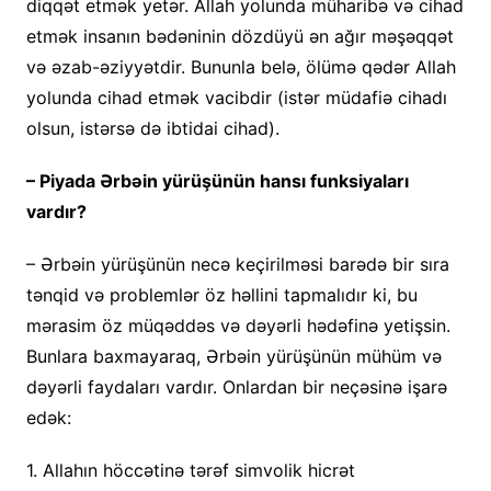
diqqət etmək yetər. Allah yolunda müharibə və cihad
etmək insanın bədəninin dözdüyü ən ağır məşəqqət
və əzab-əziyyətdir. Bununla belə, ölümə qədər Allah
yolunda cihad etmək vacibdir (istər müdafiə cihadı
olsun, istərsə də ibtidai cihad).
– Piyada Ərbəin yürüşünün hansı funksiyaları
vardır?
– Ərbəin yürüşünün necə keçirilməsi barədə bir sıra
tənqid və problemlər öz həllini tapmalıdır ki, bu
mərasim öz müqəddəs və dəyərli hədəfinə yetişsin.
Bunlara baxmayaraq, Ərbəin yürüşünün mühüm və
dəyərli faydaları vardır. Onlardan bir neçəsinə işarə
edək:
1. Allahın höccətinə tərəf simvolik hicrət