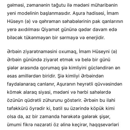
gəlməsi, zəmanənin tağutu ilə mədəni müharibənin
yeni modelinin başlanmasıdır. Aşura hadisəsi, İmam
Hüseyn (ə) və qəhrəman səhabələrinin pak qanlarının
yerə axıdılması Qiyamət gününə qədər davam edə
biləcək tükənməyən bir sərmayə və enerjidir.
Ərbəin ziyarətnaməsini oxumaq, İmam Hüseyni (ə)
Ərbəin günündə ziyarət etmək və belə bir günü
şiələr arasında qorumaq şiə kimliyini gücləndirən ən
əsas amillərdən biridir. Şiə kimliyi Ərbəindən
faydalanaraq canlanır, Aşuranın heyrətli qüvvəsindən
kömək alaraq siyasi, mədəni və hərbi sahələrdə
özünün qüdrətli zühurunu göstərir. Ərbəin bu ilahi
təfəkkürü öyrədir ki, batil su üzərində köpük kimi
olsa da, az bir zamanda hərəkətə gələrək şişər,
ümumi fikrə nəzarəti öz əlinə keçirər, haqqsevərləri