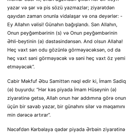
yazar və şər və pis sözü yazmazlar; ziyarətdən
qayıdan zaman onunla vidalaşar və ona deyərlər: -
Ey Allahın vəlisi! Günahın bağışlandı. Sən Allahın,
Onun peyğəmbərinin (s) və Onun peyğəmbərinin
Əhli-beytinin (ə) dəstəsindənsən. And olsun Allaha!
Heç vaxt sən odu gözünlə görməyəcəksən, od da
heç vaxt səni görməyəcək və səni heç vaxt öz yemi
etməyəcək”.
Cabir Məkfuf Əbu Samittən nəql edir ki, İmam Sadiq
(ə) buyurdu: “Hər kəs piyada İmam Hüseynin (ə)
ziyarətinə getsə, Allah onun hər addımına görə onun
üçün bir savab yazar, bir günahını silər və məqamını
min dərəcə artırar”.
Nəcəfdən Kərbəlaya qədər piyada Ərbəin ziyarətinə