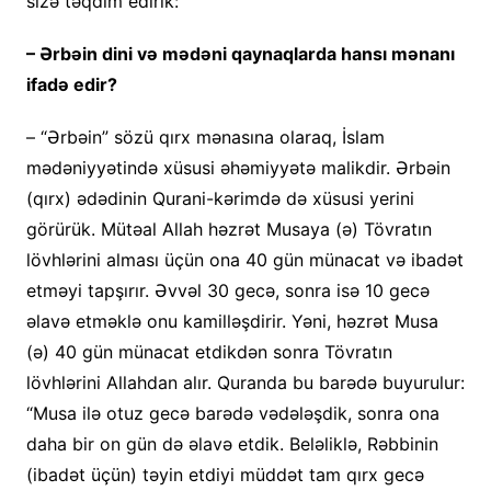
sizə təqdim edirik:
– Ərbəin dini və mədəni qaynaqlarda hansı mənanı
ifadə edir?
– “Ərbəin” sözü qırx mənasına olaraq, İslam
mədəniyyətində xüsusi əhəmiyyətə malikdir. Ərbəin
(qırx) ədədinin Qurani-kərimdə də xüsusi yerini
görürük. Mütəal Allah həzrət Musaya (ə) Tövratın
lövhlərini alması üçün ona 40 gün münacat və ibadət
etməyi tapşırır. Əvvəl 30 gecə, sonra isə 10 gecə
əlavə etməklə onu kamilləşdirir. Yəni, həzrət Musa
(ə) 40 gün münacat etdikdən sonra Tövratın
lövhlərini Allahdan alır. Quranda bu barədə buyurulur:
“Musa ilə otuz gecə barədə vədələşdik, sonra ona
daha bir on gün də əlavə etdik. Beləliklə, Rəbbinin
(ibadət üçün) təyin etdiyi müddət tam qırx gecə