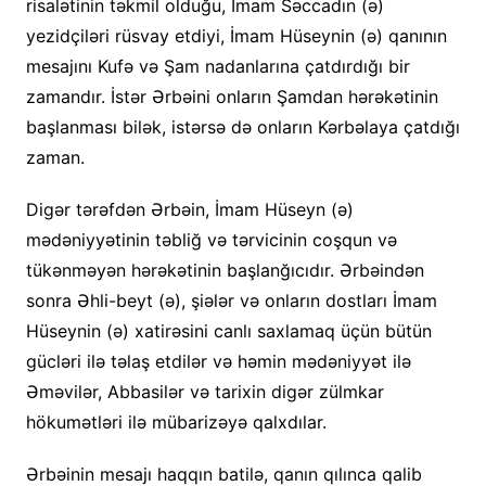
risalətinin təkmil olduğu, İmam Səccadın (ə)
yezidçiləri rüsvay etdiyi, İmam Hüseynin (ə) qanının
mesajını Kufə və Şam nadanlarına çatdırdığı bir
zamandır. İstər Ərbəini onların Şamdan hərəkətinin
başlanması bilək, istərsə də onların Kərbəlaya çatdığı
zaman.
Digər tərəfdən Ərbəin, İmam Hüseyn (ə)
mədəniyyətinin təbliğ və tərvicinin coşqun və
tükənməyən hərəkətinin başlanğıcıdır. Ərbəindən
sonra Əhli-beyt (ə), şiələr və onların dostları İmam
Hüseynin (ə) xatirəsini canlı saxlamaq üçün bütün
gücləri ilə təlaş etdilər və həmin mədəniyyət ilə
Əməvilər, Abbasilər və tarixin digər zülmkar
hökumətləri ilə mübarizəyə qalxdılar.
Ərbəinin mesajı haqqın batilə, qanın qılınca qalib