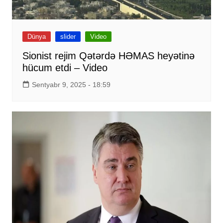
Dünya
slider
Video
Sionist rejim Qətərdə HƏMAS heyətinə
hücum etdi – Video
Sentyabr 9, 2025 - 18:59