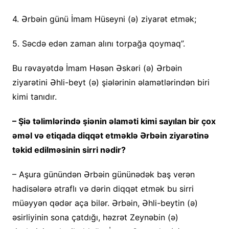
4. Ərbəin günü İmam Hüseyni (ə) ziyarət etmək;
5. Səcdə edən zaman alını torpağa qoymaq”.
Bu rəvayətdə İmam Həsən Əskəri (ə) Ərbəin
ziyarətini Əhli-beyt (ə) şiələrinin əlamətlərindən biri
kimi tanıdır.
– Şiə təlimlərində şiənin əlaməti kimi sayılan bir çox
əməl və etiqada diqqət etməklə Ərbəin ziyarətinə
təkid edilməsinin sirri nədir?
– Aşura günündən Ərbəin gününədək baş verən
hadisələrə ətraflı və dərin diqqət etmək bu sirri
müəyyən qədər aça bilər. Ərbəin, Əhli-beytin (ə)
əsirliyinin sona çatdığı, həzrət Zeynəbin (ə)