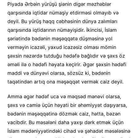
Piyada Ərbəin yürüşü şiənin digər məzhəblər
qarşısında iqtidar nümaşiy etdirməsi olmayıb və
deyil. Bu yürüş haqq cəbhəsinin dünya zalımları
qarşısında iqtidarının nümayişidir. İkincisi, İslam
şəriətində bədənin məşəqqətə düşməsinə yol
verməyin icazəli, yaxud icazəsiz olması mömin
şəxsin nəzərdə tutduğu hədəfə bağlıdır və şəxs öz
əməli ilə o hədəfi həyata keçirir. Əgər şəxsin hədəfi
maddi və dünyəvi olarsa, sözsüz ki, bədənin
taqətindən artıq ona məşəqqət vermək caiz deyil.
Amma əgər hədəf uca və məqsəd mənəvi olarsa,
şəxs və camiə üçün həyati bir əhəmiyyət daşıyarsa,
bədənin məşəqqətinə dözmək caiz, hətta, bəzən
vacibdir. Bu məsələni daha yaxşı dərk etmək üçün
İslam mədəniyyətindəki cihad və şəhadət məsələsinə