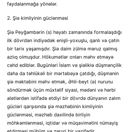
faydalanmağa yönələr.
2. Şiə kimliyinin güclənməsi
Şiə Peyğəmbərin (s) həyatı zamanında formalaşdığı
ilk dövrdən indiyədək enişli-yoxuşlu, qanlı və çətin
bir tarix yaşamışdır. Şiə daim zülmə məruz qalmış
azlıq olmuşdur. Hökumətlər onları məhv etməyə
cəhd ediblər. Bugünləri İslam və şiəliklə düşmənçilik
daha da təhlükəli bir mərtəbəyə çatdığı, düşmənin
şiə məktəbini məhv etmək, Əhli-beyt (ə) nurunu
söndürmək üçün müxtəlif siyasi, mədəni və hərbi
alətlərdən istifadə etdiyi bir dövrdə dünyanın zalım
gücləri qarşısında şiə məzhəbinin kimliyinin
güclənməsi, məzhəb daxilində birliyin
möhkəmlənməsi, iqtidar və müqavimətini nümayiş
etdirməsi mühüm və zəruri bir vəzifədir.