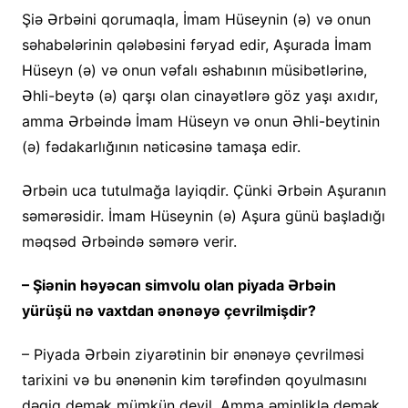
Şiə Ərbəini qorumaqla, İmam Hüseynin (ə) və onun
səhabələrinin qələbəsini fəryad edir, Aşurada İmam
Hüseyn (ə) və onun vəfalı əshabının müsibətlərinə,
Əhli-beytə (ə) qarşı olan cinayətlərə göz yaşı axıdır,
amma Ərbəində İmam Hüseyn və onun Əhli-beytinin
(ə) fədakarlığının nəticəsinə tamaşa edir.
Ərbəin uca tutulmağa layiqdir. Çünki Ərbəin Aşuranın
səmərəsidir. İmam Hüseynin (ə) Aşura günü başladığı
məqsəd Ərbəində səmərə verir.
– Şiənin həyəcan simvolu olan piyada Ərbəin
yürüşü nə vaxtdan ənənəyə çevrilmişdir?
– Piyada Ərbəin ziyarətinin bir ənənəyə çevrilməsi
tarixini və bu ənənənin kim tərəfindən qoyulmasını
dəqiq demək mümkün deyil. Amma əminliklə demək