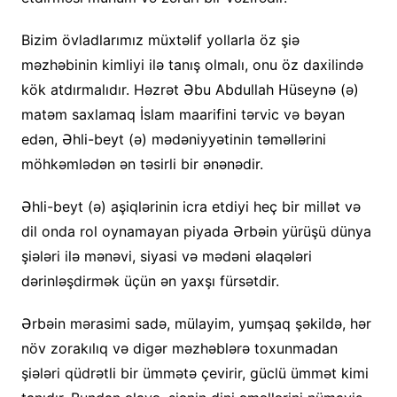
Bizim övladlarımız müxtəlif yollarla öz şiə
məzhəbinin kimliyi ilə tanış olmalı, onu öz daxilində
kök atdırmalıdır. Həzrət Əbu Abdullah Hüseynə (ə)
matəm saxlamaq İslam maarifini tərvic və bəyan
edən, Əhli-beyt (ə) mədəniyyətinin təməllərini
möhkəmlədən ən təsirli bir ənənədir.
Əhli-beyt (ə) aşiqlərinin icra etdiyi heç bir millət və
dil onda rol oynamayan piyada Ərbəin yürüşü dünya
şiələri ilə mənəvi, siyasi və mədəni əlaqələri
dərinləşdirmək üçün ən yaxşı fürsətdir.
Ərbəin mərasimi sadə, mülayim, yumşaq şəkildə, hər
növ zorakılıq və digər məzhəblərə toxunmadan
şiələri qüdrətli bir ümmətə çevirir, güclü ümmət kimi