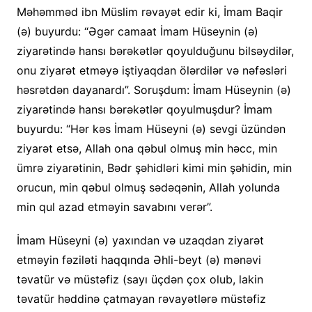
Məhəmməd ibn Müslim rəvayət edir ki, İmam Baqir
(ə) buyurdu: “Əgər camaat İmam Hüseynin (ə)
ziyarətində hansı bərəkətlər qoyulduğunu bilsəydilər,
onu ziyarət etməyə iştiyaqdan ölərdilər və nəfəsləri
həsrətdən dayanardı”. Soruşdum: İmam Hüseynin (ə)
ziyarətində hansı bərəkətlər qoyulmuşdur? İmam
buyurdu: “Hər kəs İmam Hüseyni (ə) sevgi üzündən
ziyarət etsə, Allah ona qəbul olmuş min həcc, min
ümrə ziyarətinin, Bədr şəhidləri kimi min şəhidin, min
orucun, min qəbul olmuş sədəqənin, Allah yolunda
min qul azad etməyin savabını verər”.
İmam Hüseyni (ə) yaxından və uzaqdan ziyarət
etməyin fəziləti haqqında Əhli-beyt (ə) mənəvi
təvatür və müstəfiz (sayı üçdən çox olub, lakin
təvatür həddinə çatmayan rəvayətlərə müstəfiz