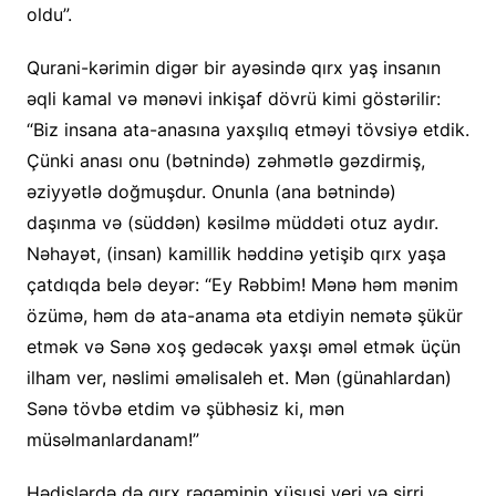
oldu”.
Qurani-kərimin digər bir ayəsində qırx yaş insanın
əqli kamal və mənəvi inkişaf dövrü kimi göstərilir:
“Biz insana ata-anasına yaxşılıq etməyi tövsiyə etdik.
Çünki anası onu (bətnində) zəhmətlə gəzdirmiş,
əziyyətlə doğmuşdur. Onunla (ana bətnində)
daşınma və (süddən) kəsilmə müddəti otuz aydır.
Nəhayət, (insan) kamillik həddinə yetişib qırx yaşa
çatdıqda belə deyər: “Ey Rəbbim! Mənə həm mənim
özümə, həm də ata-anama əta etdiyin nemətə şükür
etmək və Sənə xoş gedəcək yaxşı əməl etmək üçün
ilham ver, nəslimi əməlisaleh et. Mən (günahlardan)
Sənə tövbə etdim və şübhəsiz ki, mən
müsəlmanlardanam!”
Hədislərdə də qırx rəqəminin xüsusi yeri və sirri