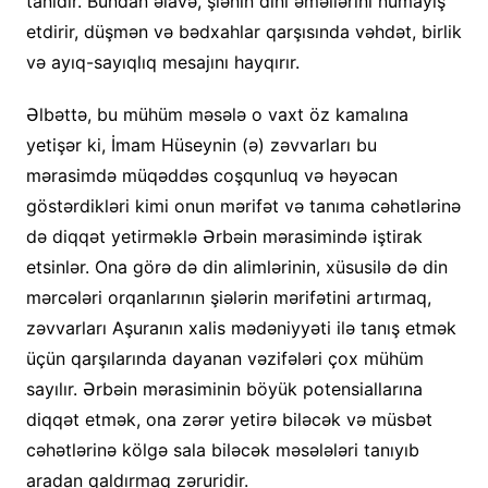
tanıdır. Bundan əlavə, şiənin dini əməllərini nümayiş
etdirir, düşmən və bədxahlar qarşısında vəhdət, birlik
və ayıq-sayıqlıq mesajını hayqırır.
Əlbəttə, bu mühüm məsələ o vaxt öz kamalına
yetişər ki, İmam Hüseynin (ə) zəvvarları bu
mərasimdə müqəddəs coşqunluq və həyəcan
göstərdikləri kimi onun mərifət və tanıma cəhətlərinə
də diqqət yetirməklə Ərbəin mərasimində iştirak
etsinlər. Ona görə də din alimlərinin, xüsusilə də din
mərcələri orqanlarının şiələrin mərifətini artırmaq,
zəvvarları Aşuranın xalis mədəniyyəti ilə tanış etmək
üçün qarşılarında dayanan vəzifələri çox mühüm
sayılır. Ərbəin mərasiminin böyük potensiallarına
diqqət etmək, ona zərər yetirə biləcək və müsbət
cəhətlərinə kölgə sala biləcək məsələləri tanıyıb
aradan qaldırmaq zəruridir.