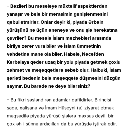
– Bəziləri bu məsələyə müxtəlif aspektlərdən
yanaşır və belə bir mərasimin genişlənməsini
qəbul etmirlər. Onlar deyir ki, piyada Ərbəin
yürüşünü nə üçün ənənəyə və onu şiə hərəkatına
çevrilər? Bu məsələ İslam məzhəbləri arasında
birliyə zərər vura bilər və İslam ümmətinin
vəhdətinə mane ola bilər. Habelə, Nəcəfdən
Kərbəlaya qədər uzaq bir yolu piyada getmək çoxlu
zəhmət və məşəqqətlərə səbəb olur. Halbuki, İslam
şəriəti bədənin belə məşəqqətə düşməsini düzgün
saymır. Bu barədə nə deyə bilərsiniz?
– Bu fikri səsləndirən adamlar qafildirlər. Birincisi
sadə, xalisanə və İmam Hüseyni (ə) ziyarət etmək
məqsədilə piyada yürüşü şiələrə məxsus deyil, bir
çox əhli-sünnə ardıcılları da bu yürüşdə iştirak edir.