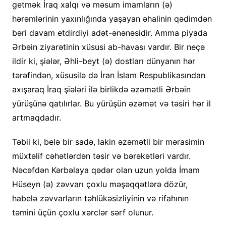
getmək İraq xalqı və məsum imamların (ə)
hərəmlərinin yaxınlığında yaşayan əhalinin qədimdən
bəri davam etdirdiyi adət-ənənəsidir. Amma piyada
Ərbəin ziyarətinin xüsusi ab-havası vardır. Bir neçə
ildir ki, şiələr, Əhli-beyt (ə) dostları dünyanın hər
tərəfindən, xüsusilə də İran İslam Respublikasından
axışaraq İraq şiələri ilə birlikdə əzəmətli Ərbəin
yürüşünə qatılırlar. Bu yürüşün əzəmət və təsiri hər il
artmaqdadır.
Təbii ki, belə bir sadə, lakin əzəmətli bir mərasimin
müxtəlif cəhətlərdən təsir və bərəkətləri vardır.
Nəcəfdən Kərbəlaya qədər olan uzun yolda İmam
Hüseyn (ə) zəvvarı çoxlu məşəqqətlərə dözür,
habelə zəvvarların təhlükəsizliyinin və rifahının
təmini üçün çoxlu xərclər sərf olunur.