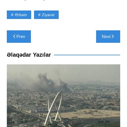
Ərbəin
Ziyarət
Yazı
Prev
Next
naviqasiyası
Əlaqədar Yazılar