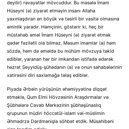
deyilir) rəvayətlər mövcuddur. Bu məsələ İmam
Hüseyni (ə) ziyarət etməyin insanı Allaha
yaxınlaşdıran ən böyük və təsirli bir vasitə olmasına
əminlik yaradır. Həmçinin, göstərir ki, heç bir
müstəhəb əməl İmam Hüseyni (ə) ziyarət etmək
qədər fəzilətli ola bilməz. Məsum imamlar (ə) həm
sözdə, həm də əməldə bu mühüm mövzuya təkid
ediblər, yaranan hər bir imkandan istifadə edərək
həzrət Seyyidüş-şühədanın (ə) və onun səhabələrinin
xatirəsini diri saxlamağa təlaş ediblər.
Piyada Ərbəin yürüşünün əhəmiyyətinə diqqət
etməklə, Qum Elmi Hövzəsinin Araşdırmalar və
Şübhələrə Cavab Mərkəzinin şübhəşünaslıq
qrupunun müdiri höccətül-islam vəl-müslimin
Əhmədrza Dərdmənişlə söhbət etdik. Müsahibəni