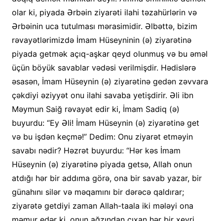
olar ki, piyada Ərbəin ziyarəti ilahi təzahürlərin və
Ərbəinin uca tutulması mərasimidir. Əlbəttə, bizim
rəvayətlərimizdə İmam Hüseyninin (ə) ziyarətinə
piyada getmək açıq-aşkar qeyd olunmuş və bu əməl
üçün böyük savablar vədəsi verilmişdir. Hədislərə
əsasən, İmam Hüseynin (ə) ziyarətinə gedən zəvvara
çəkdiyi əziyyət onu ilahi savaba yetişdirir. Əli ibn
Məymun Saiğ rəvayət edir ki, İmam Sadiq (ə)
buyurdu: “Ey Əli! İmam Hüseynin (ə) ziyarətinə get
və bu işdən keçmə!” Dedim: Onu ziyarət etməyin
savabı nədir? Həzrət buyurdu: “Hər kəs İmam
Hüseynin (ə) ziyarətinə piyada getsə, Allah onun
atdığı hər bir addıma görə, ona bir savab yazar, bir
günahını silər və məqamını bir dərəcə qaldırar;
ziyarətə getdiyi zaman Allah-taala iki mələyi ona
məmur edər ki, onun ağzından çıxan hər bir xeyri