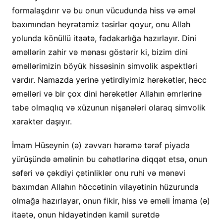
formalaşdırır və bu onun vücudunda hiss və əməl
baxımından heyrətamiz təsirlər qoyur, onu Allah
yolunda könüllü itaətə, fədakarlığa hazırlayır. Dini
əməllərin zahir və mənası göstərir ki, bizim dini
əməllərimizin böyük hissəsinin simvolik aspektləri
vardır. Namazda yerinə yetirdiyimiz hərəkətlər, həcc
əməlləri və bir çox dini hərəkətlər Allahın əmrlərinə
tabe olmaqlıq və xüzunun nişanələri olaraq simvolik
xarakter daşıyır.
İmam Hüseynin (ə) zəvvarı hərəmə tərəf piyada
yürüşündə əməlinin bu cəhətlərinə diqqət etsə, onun
səfəri və çəkdiyi çətinliklər onu ruhi və mənəvi
baxımdan Allahın höccətinin vilayətinin hüzurunda
olmağa hazırlayar, onun fikir, hiss və əməli İmama (ə)
itaətə, onun hidayətindən kamil surətdə