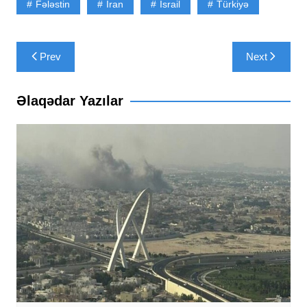
Fələstin
İran
İsrail
Türkiyə
Yazı
Prev
Next
naviqasiyası
Əlaqədar Yazılar