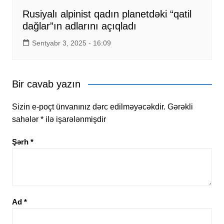
Rusiyalı alpinist qadın planetdəki “qatil
dağlar”ın adlarını açıqladı
Sentyabr 3, 2025 - 16:09
Bir cavab yazın
Sizin e-poçt ünvanınız dərc edilməyəcəkdir.
Gərəkli
sahələr
*
ilə işarələnmişdir
Şərh
*
Ad
*