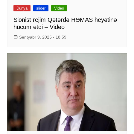
Dünya
slider
Video
Sionist rejim Qətərdə HƏMAS heyətinə
hücum etdi – Video
Sentyabr 9, 2025 - 18:59