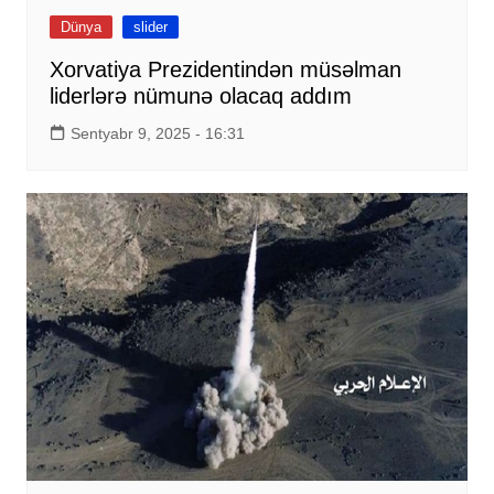
Dünya
slider
Xorvatiya Prezidentindən müsəlman
liderlərə nümunə olacaq addım
Sentyabr 9, 2025 - 16:31