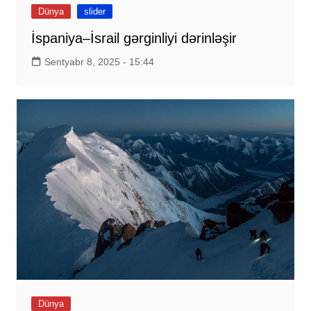
Dünya
slider
İspaniya–İsrail gərginliyi dərinləşir
Sentyabr 8, 2025 - 15:44
Dünya