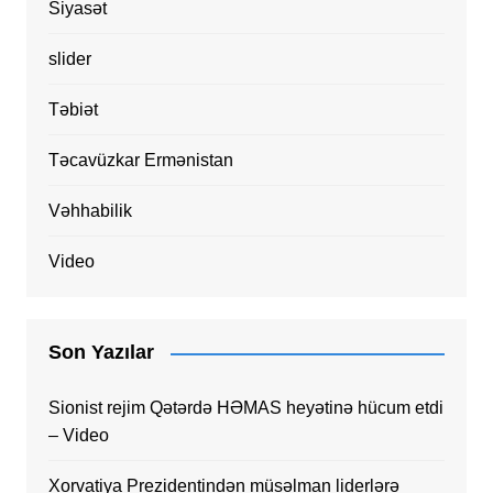
Siyasət
slider
Təbiət
Təcavüzkar Ermənistan
Vəhhabilik
Video
Son Yazılar
Sionist rejim Qətərdə HƏMAS heyətinə hücum etdi
– Video
Xorvatiya Prezidentindən müsəlman liderlərə