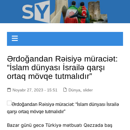
Skip
to
Sizinyol.org
content
Ərdoğandan Rəisiyə müraciət:
“İslam dünyası İsrailə qarşı
ortaq mövqe tutmalıdır”
Noyabr 27, 2023 - 15:51
Dünya
,
slider
Bazar günü gecə Türkiyə mətbuatı Qəzzada baş