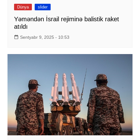
Dünya
slider
Yəməndən İsrail rejiminə balistik raket
atıldı
Sentyabr 9, 2025 - 10:53