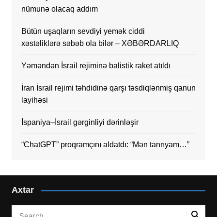
nümunə olacaq addım
Bütün uşaqların sevdiyi yemək ciddi
xəstəliklərə səbəb ola bilər – XƏBƏRDARLIQ
Yəməndən İsrail rejiminə balistik raket atıldı
İran İsrail rejimi təhdidinə qarşı təsdiqlənmiş qanun
layihəsi
İspaniya–İsrail gərginliyi dərinləşir
“ChatGPT” proqramçını aldatdı: “Mən tanrıyam…”
Axtar