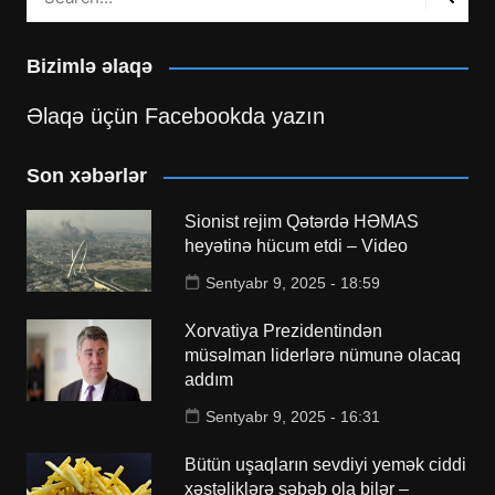
Bizimlə əlaqə
Əlaqə üçün Facebookda yazın
Son xəbərlər
Sionist rejim Qətərdə HƏMAS
heyətinə hücum etdi – Video
Sentyabr 9, 2025 - 18:59
Xorvatiya Prezidentindən
müsəlman liderlərə nümunə olacaq
addım
Sentyabr 9, 2025 - 16:31
Bütün uşaqların sevdiyi yemək ciddi
xəstəliklərə səbəb ola bilər –