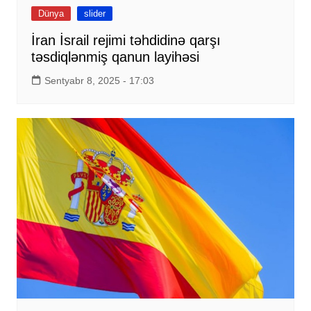
Dünya
slider
İran İsrail rejimi təhdidinə qarşı
təsdiqlənmiş qanun layihəsi
Sentyabr 8, 2025 - 17:03