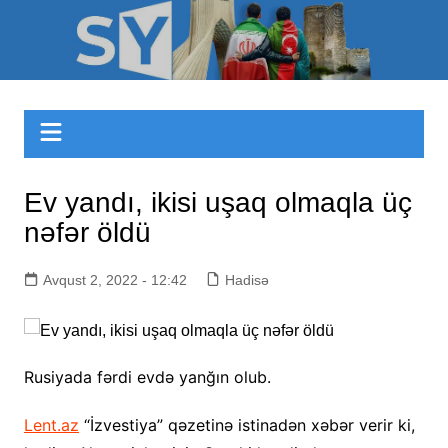
Skip
to
Sizinyol.org
content
Ev yandı, ikisi uşaq olmaqla üç
nəfər öldü
Avqust 2, 2022 - 12:42
Hadisə
Rusiyada fərdi evdə yanğın olub.
Lent.az
“İzvestiya” qəzetinə istinadən xəbər verir ki,