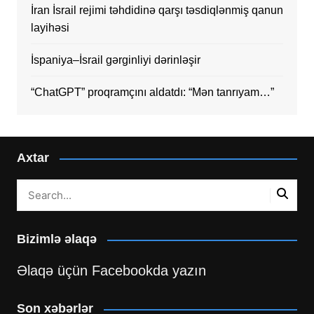
İran İsrail rejimi təhdidinə qarşı təsdiqlənmiş qanun
layihəsi
İspaniya–İsrail gərginliyi dərinləşir
“ChatGPT” proqramçını aldatdı: “Mən tanrıyam…”
Axtar
Bizimlə əlaqə
Əlaqə üçün Facebookda yazın
Son xəbərlər