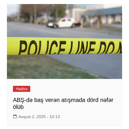
Hadisə
ABŞ-də baş verən atışmada dörd nəfər
ölüb
Avqust 2, 2025 - 10:13