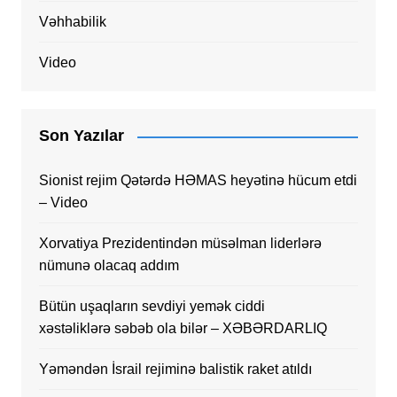
Vəhhabilik
Video
Son Yazılar
Sionist rejim Qətərdə HƏMAS heyətinə hücum etdi
– Video
Xorvatiya Prezidentindən müsəlman liderlərə
nümunə olacaq addım
Bütün uşaqların sevdiyi yemək ciddi
xəstəliklərə səbəb ola bilər – XƏBƏRDARLIQ
Yəməndən İsrail rejiminə balistik raket atıldı