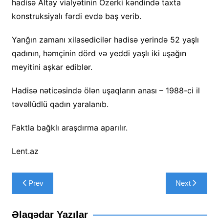
hadisə Altay vialyətinin Ozerki kəndində taxta
konstruksiyalı fərdi evdə baş verib.
Yanğın zamanı xilasedicilər hadisə yerində 52 yaşlı
qadının, həmçinin dörd və yeddi yaşlı iki uşağın
meyitini aşkar ediblər.
Hadisə nəticəsində ölən uşaqların anası – 1988-ci il
təvəllüdlü qadın yaralanıb.
Faktla bağklı araşdırma aparılır.
Lent.az
Yazı
Prev
Next
naviqasiyası
Əlaqədar Yazılar