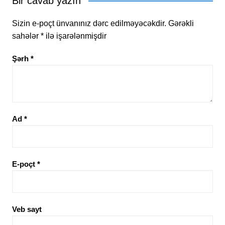
Bir cavab yazın
Sizin e-poçt ünvanınız dərc edilməyəcəkdir.
Gərəkli
sahələr
*
ilə işarələnmişdir
Şərh
*
Ad
*
E-poçt
*
Veb sayt