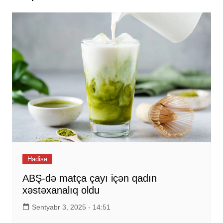
Hadisə
ABŞ-də matça çayı içən qadın
xəstəxanalıq oldu
Sentyabr 3, 2025 - 14:51