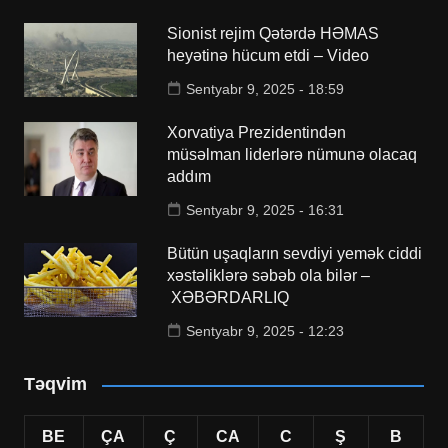
Sionist rejim Qətərdə HƏMAS
heyətinə hücum etdi – Video
Sentyabr 9, 2025 - 18:59
Xorvatiya Prezidentindən
müsəlman liderlərə nümunə olacaq
addım
Sentyabr 9, 2025 - 16:31
Bütün uşaqların sevdiyi yemək ciddi
xəstəliklərə səbəb ola bilər –
XƏBƏRDARLIQ
Sentyabr 9, 2025 - 12:23
Təqvim
BE
ÇA
Ç
CA
C
Ş
B