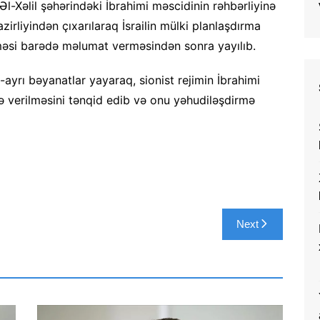
 Əl-Xəlil şəhərindəki İbrahimi məscidinin rəhbərliyinə
azirliyindən çıxarılaraq İsrailin mülki planlaşdırma
məsi barədə məlumat verməsindən sonra yayılıb.
ayrı bəyanatlar yayaraq, sionist rejimin İbrahimi
mə verilməsini tənqid edib və onu yəhudiləşdirmə
Next