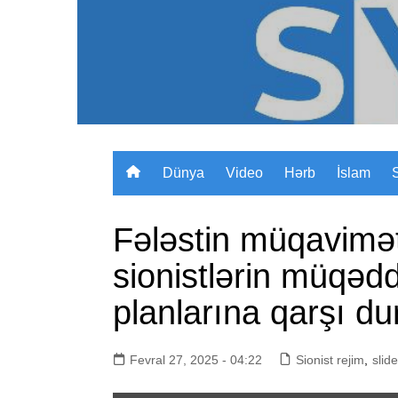
Skip
to
content
Dünya
Video
Hərb
İslam
Fələstin müqavimə
sionistlərin müqədd
planlarına qarşı d
Fevral 27, 2025 - 04:22
Sionist rejim
,
slide