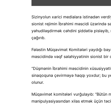
Sizinyolun xarici medialara istinadən verd
sionist rejimin İbrahimi məscidi üzərində 
yəhudiləşdirmək cəhdini şiddətlə pisləyib
çağırıb.
Fələstin Müqavimət Komitələri yaydığı bəya
məscidində vəqf səlahiyyətinin sionist bir q
“Düşmənin İbrahimi məscidinin xüsusiyyətlə
sinaqoquna çevirməyə haqqı yoxdur; bu ye
olunur.
Müqavimət komitələri vurğulayıb: “Bütün mü
manipulyasiyasından xilas etmək üçün təcil