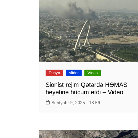
Dünya
slider
Video
Sionist rejim Qətərdə HƏMAS
heyətinə hücum etdi – Video
Sentyabr 9, 2025 - 18:59