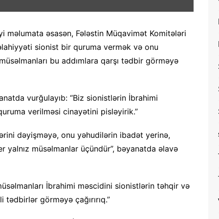
iyi məlumata əsasən, Fələstin Müqavimət Komitələri
səlahiyyəti sionist bir quruma vermək və onu
, müsəlmanları bu addımlara qarşı tədbir görməyə
natda vurğulayıb: “Biz sionistlərin İbrahimi
uruma verilməsi cinayətini pisləyirik.”
rini dəyişməyə, onu yəhudilərin ibadət yerinə,
r yalnız müsəlmanlar üçündür”, bəyanatda əlavə
səlmanları İbrahimi məscidini sionistlərin təhqir və
i tədbirlər görməyə çağırırıq.”