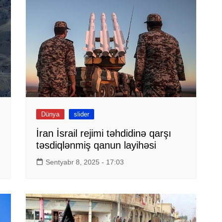
Dünya
slider
İran İsrail rejimi təhdidinə qarşı
təsdiqlənmiş qanun layihəsi
Sentyabr 8, 2025 - 17:03