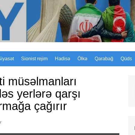
Sizinyol.org
Siyasət
Sionist rejim
Hadisə
Ölkə
Qarabağ
Qüds
ti müsəlmanları
əs yerlərə qarşı
urmağa çağırır
r