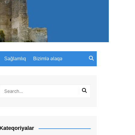
Sağlamlıq
Bizimlə əlaqə
Kateqoriyalar