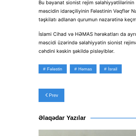
Bu bəyanat sionist rejim səlahiyyətlilərinin
məscidin idarəçiliyinin Fələstinin Vəqflər N
təşkilatı adlanan qurumun nəzarətinə keç
İslami Cihad və HƏMAS hərəkatları da ayrı-
məscidi üzərində səlahiyyətin sionist reji
cəhdini kəskin şəkildə pisləyiblər.
Fələstin
Həmas
İsrail
Yazı
Prev
naviqasiyası
Əlaqədar Yazılar