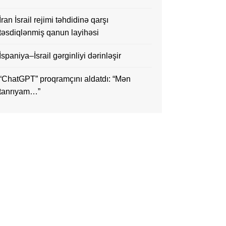
İran İsrail rejimi təhdidinə qarşı
təsdiqlənmiş qanun layihəsi
İspaniya–İsrail gərginliyi dərinləşir
“ChatGPT” proqramçını aldatdı: “Mən
tanrıyam…”