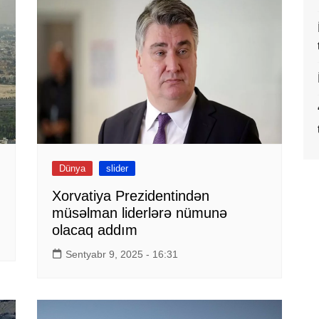
Dünya
slider
Xorvatiya Prezidentindən
müsəlman liderlərə nümunə
olacaq addım
Sentyabr 9, 2025 - 16:31