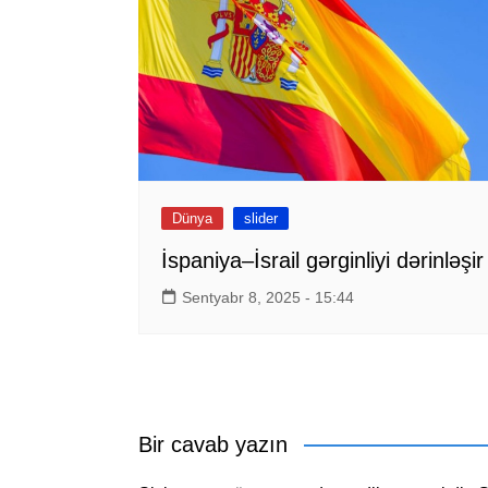
Dünya
slider
İspaniya–İsrail gərginliyi dərinləşir
Sentyabr 8, 2025 - 15:44
Bir cavab yazın