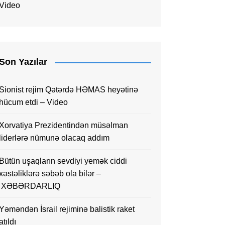
Video
Son Yazılar
Sionist rejim Qətərdə HƏMAS heyətinə
hücum etdi – Video
Xorvatiya Prezidentindən müsəlman
liderlərə nümunə olacaq addım
Bütün uşaqların sevdiyi yemək ciddi
xəstəliklərə səbəb ola bilər –
XƏBƏRDARLIQ
Yəməndən İsrail rejiminə balistik raket
atıldı