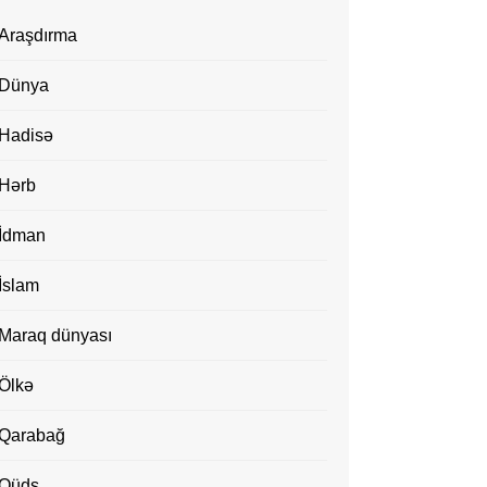
Araşdırma
Dünya
Hadisə
Hərb
İdman
İslam
Maraq dünyası
Ölkə
Qarabağ
Qüds