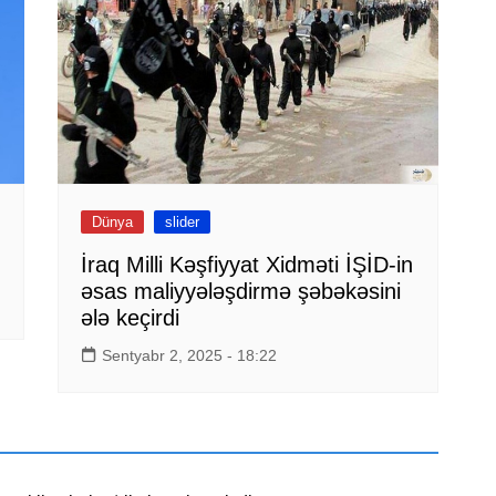
Dünya
slider
İraq Milli Kəşfiyyat Xidməti İŞİD-in
əsas maliyyələşdirmə şəbəkəsini
ələ keçirdi
Sentyabr 2, 2025 - 18:22