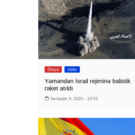
Dünya
slider
Yəməndən İsrail rejiminə balistik
raket atıldı
Sentyabr 9, 2025 - 10:53