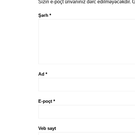
Sizin e-poçt ünvanınız dərc edilməyəcəkdir.
G
Şərh
*
Ad
*
E-poçt
*
Veb sayt