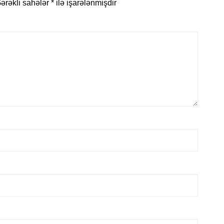
ərəkli sahələr
*
ilə işarələnmişdir