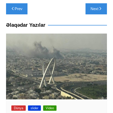
Yazı
Prev
Next
naviqasiyası
Əlaqədar Yazılar
Dünya
slider
Video