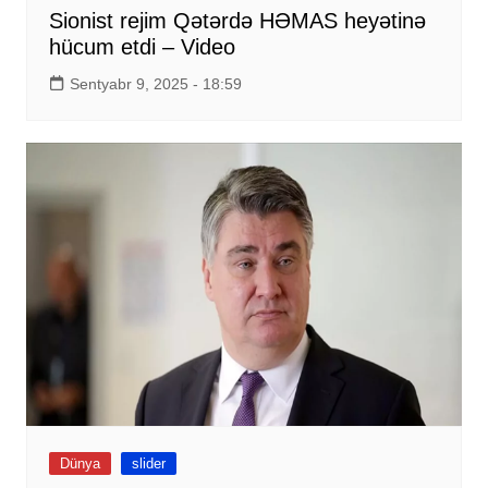
Sionist rejim Qətərdə HƏMAS heyətinə
hücum etdi – Video
Sentyabr 9, 2025 - 18:59
Dünya
slider