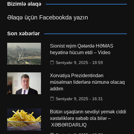
Bizimlə əlaqə
Əlaqə üçün Facebookda yazın
Son xəbərlər
Sionist rejim Qətərdə HƏMAS
heyətinə hücum etdi – Video
Sentyabr 9, 2025 - 18:59
Xorvatiya Prezidentindən
müsəlman liderlərə nümunə olacaq
addım
Sentyabr 9, 2025 - 16:31
Bütün uşaqların sevdiyi yemək ciddi
xəstəliklərə səbəb ola bilər –
XƏBƏRDARLIQ