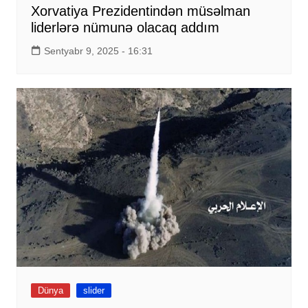
Xorvatiya Prezidentindən müsəlman
liderlərə nümunə olacaq addım
Sentyabr 9, 2025 - 16:31
Dünya
slider