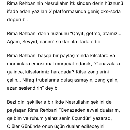
Rima Rəhbaninin Nəsrullahın itkisindən dərin hüznünü
ifadə edən yazıları
X
platformasında geniş əks-səda
doğurub .
Rima Rəhbani dərin hüznünü “Qayıt, getmə, atamız…
Ağam, Seyyid, canım” sözləri ilə ifadə edib.
Rima Rəhbani başqa bir paylaşımında kilsələrə və
möminlərə emosional müraciət edərək, “Cənazələrə
gəlincə, kilsələrimiz haradadır? Kilsə zənglərini
çalın… Nifaq trubalarına qulaq asmayın, zəng çalın,
azan səsləndirin” deyib.
Bəzi dini şəkillərlə birlikdə Nəsrullahın şəklini də
paylaşan Rima Rəhbani “Cənazədən əvvəl dualarım,
qəlbim və ruhum yalnız sənin üçündür” yazaraq,
Ölülər Günündə onun üçün dualar ediləcəyini