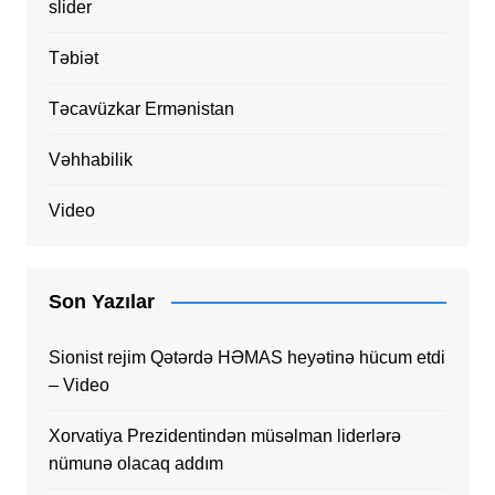
slider
Təbiət
Təcavüzkar Ermənistan
Vəhhabilik
Video
Son Yazılar
Sionist rejim Qətərdə HƏMAS heyətinə hücum etdi
– Video
Xorvatiya Prezidentindən müsəlman liderlərə
nümunə olacaq addım