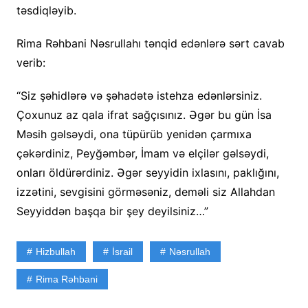
təsdiqləyib.
Rima Rəhbani Nəsrullahı tənqid edənlərə sərt cavab
verib:
“Siz şəhidlərə və şəhadətə istehza edənlərsiniz.
Çoxunuz az qala ifrat sağçısınız. Əgər bu gün İsa
Məsih gəlsəydi, ona tüpürüb yenidən çarmıxa
çəkərdiniz, Peyğəmbər, İmam və elçilər gəlsəydi,
onları öldürərdiniz. Əgər seyyidin ixlasını, paklığını,
izzətini, sevgisini görməsəniz, deməli siz Allahdan
Seyyiddən başqa bir şey deyilsiniz…”
Hizbullah
İsrail
Nəsrullah
Rima Rəhbani