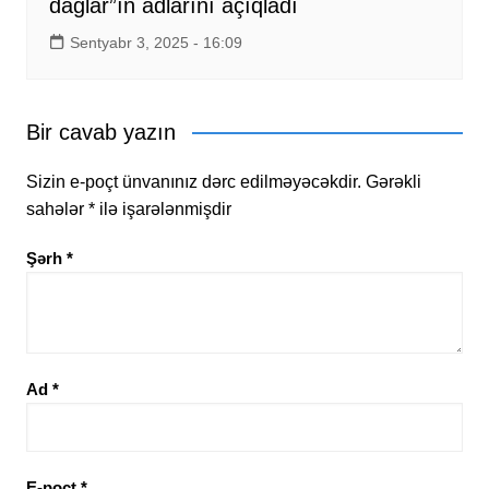
dağlar”ın adlarını açıqladı
Sentyabr 3, 2025 - 16:09
Bir cavab yazın
Sizin e-poçt ünvanınız dərc edilməyəcəkdir.
Gərəkli
sahələr
*
ilə işarələnmişdir
Şərh
*
Ad
*
E-poçt
*