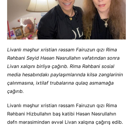
Livanlı məşhur xristian rəssam Fairuzun qızı Rima
Rəhbani Seyid Həsən Nəsrullahın vəfatından sonra
Livan xalqını birliyə çağırıb. Rima Rəhbani sosial
media hesabındakı paylaşımlarında kilsə zənglərinin
çalınmasına, ixtilaf trubalarına qulaq asmamağa
çağırıb.
Livanlı məşhur xristian rəssam Fairuzun qızı Rima
Rəhbani Hizbullahın baş katibi Həsən Nəsrullahın
dəfn mərasimindən əvvəl Livan xalqına çağırış edib.