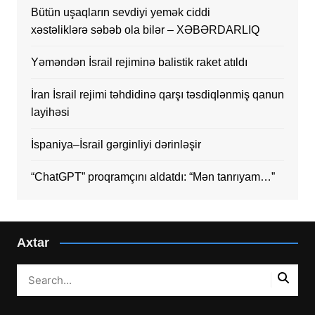
Bütün uşaqların sevdiyi yemək ciddi
xəstəliklərə səbəb ola bilər – XƏBƏRDARLIQ
Yəməndən İsrail rejiminə balistik raket atıldı
İran İsrail rejimi təhdidinə qarşı təsdiqlənmiş qanun
layihəsi
İspaniya–İsrail gərginliyi dərinləşir
“ChatGPT” proqramçını aldatdı: “Mən tanrıyam…”
Axtar