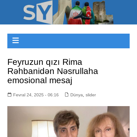
Skip
to
Sizinyol.org
content
Feyruzun qızı Rima
Rəhbanidən Nəsrullaha
emosional mesaj
Fevral 24, 2025 - 06:16
Dünya
,
slider