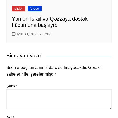
slider
Video
Yəmən İsrail və Qəzzaya dəstək
hücumuna başlayıb
İyul 30, 2025 - 12:08
Bir cavab yazın
Sizin e-poçt ünvanınız dərc edilməyəcəkdir.
Gərəkli
sahələr
*
ilə işarələnmişdir
Şərh
*
Ad
*