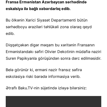
Fransa Ermənistan Azərbaycan sərhədində
eskalsiya ilə bağlı xəbərdarlıq edib.
Bu ölkənin Xarici Siyasət Departamenti bütün
sərhədboyu əraziləri təhlükəli zona olaraq qeyd
edib.
Diqqətçəkən digər məqam bu xəritənin Fransanın
Ermənistandakı səfiri Olivier Dekotinin müdafiə naziri
Suren Papikyanla görüşündən sonra dərc edilməsidir.
Belə görünür ki, erməni nazir fransız səfirə
eskolasiya riski barədə informasiya verib.
Ətraflı Baku.TV-nin süjetində izləyə bilərsiniz: