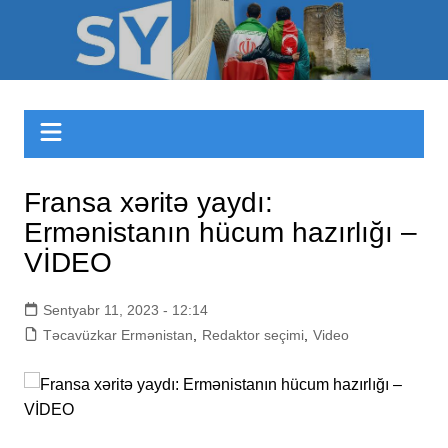
Skip
to
Sizinyol.org
content
Fransa xəritə yaydı:
Ermənistanın hücum hazırlığı –
VİDEO
Sentyabr 11, 2023 - 12:14
Təcavüzkar Ermənistan
,
Redaktor seçimi
,
Video