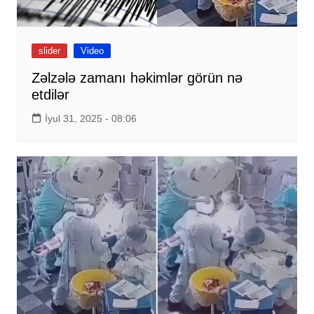
slider
Video
Zəlzələ zamanı həkimlər görün nə
etdilər
İyul 31, 2025 - 08:06