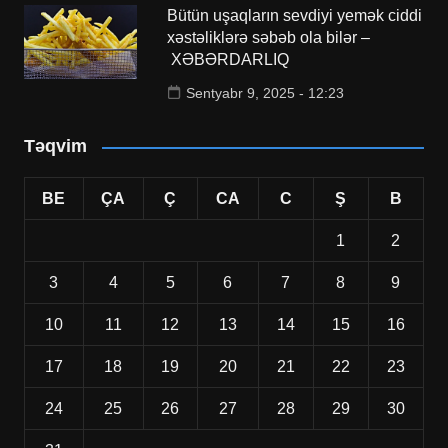
Bütün uşaqların sevdiyi yemək ciddi
xəstəliklərə səbəb ola bilər –
XƏBƏRDARLIQ
Sentyabr 9, 2025 - 12:23
Təqvim
BE
ÇA
Ç
CA
C
Ş
B
1
2
3
4
5
6
7
8
9
10
11
12
13
14
15
16
17
18
19
20
21
22
23
24
25
26
27
28
29
30