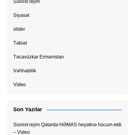
Sionist rejim
Siyasət
slider
Təbiət
Təcavüzkar Ermənistan
Vəhhabilik
Video
Son Yazılar
Sionist rejim Qətərdə HƏMAS heyətinə hücum etdi
– Video