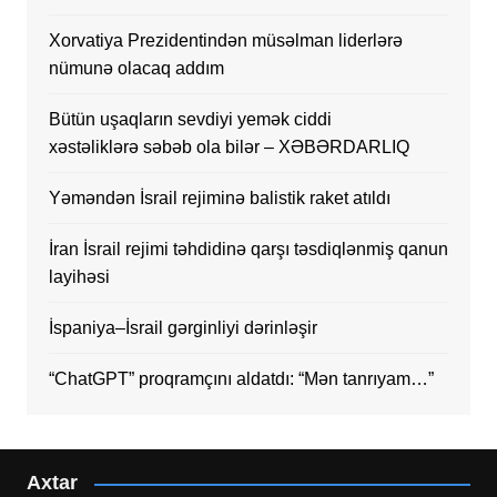
Xorvatiya Prezidentindən müsəlman liderlərə
nümunə olacaq addım
Bütün uşaqların sevdiyi yemək ciddi
xəstəliklərə səbəb ola bilər – XƏBƏRDARLIQ
Yəməndən İsrail rejiminə balistik raket atıldı
İran İsrail rejimi təhdidinə qarşı təsdiqlənmiş qanun
layihəsi
İspaniya–İsrail gərginliyi dərinləşir
“ChatGPT” proqramçını aldatdı: “Mən tanrıyam…”
Axtar