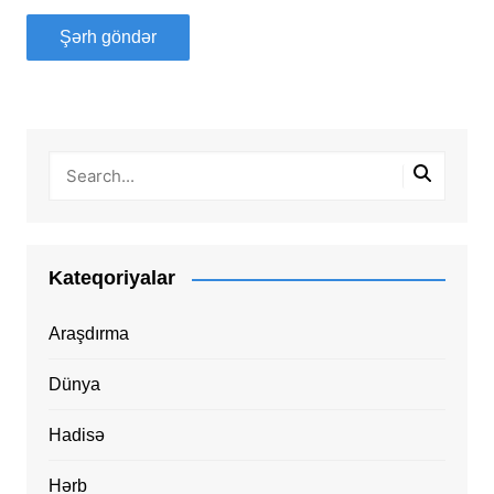
Kateqoriyalar
Araşdırma
Dünya
Hadisə
Hərb