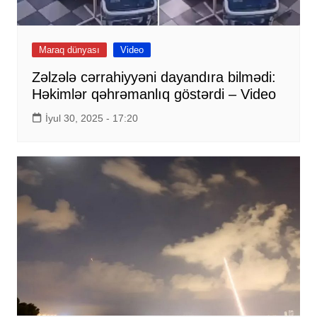
Maraq dünyası
Video
Zəlzələ cərrahiyyəni dayandıra bilmədi:
Həkimlər qəhrəmanlıq göstərdi – Video
İyul 30, 2025 - 17:20