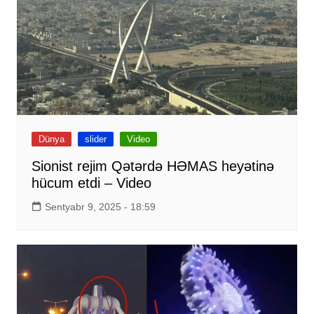
Dünya
slider
Video
Sionist rejim Qətərdə HƏMAS heyətinə
hücum etdi – Video
Sentyabr 9, 2025 - 18:59