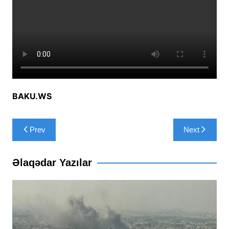
BAKU.WS
Yazı
Prev
Next
naviqasiyası
Əlaqədar Yazılar