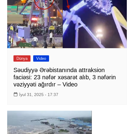
Dünya
Video
Səudiyyə Ərəbistanında attraksion
faciəsi: 23 nəfər xəsarət alıb, 3 nəfərin
vəziyyəti ağırdır – Video
İyul 31, 2025 - 17:37