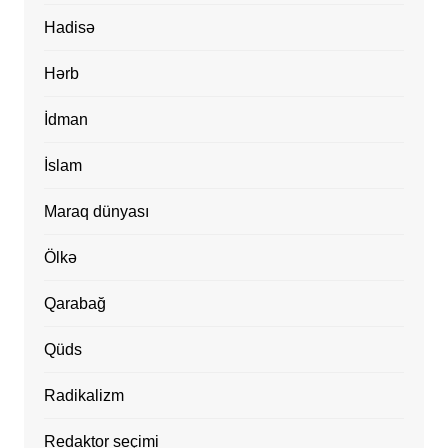
Hadisə
Hərb
İdman
İslam
Maraq dünyası
Ölkə
Qarabağ
Qüds
Radikalizm
Redaktor seçimi