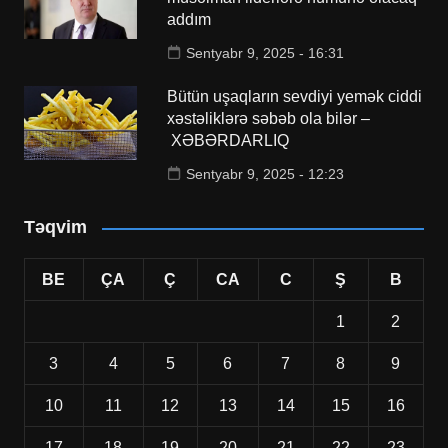
addım
Sentyabr 9, 2025 - 16:31
Bütün uşaqların sevdiyi yemək ciddi
xəstəliklərə səbəb ola bilər –
XƏBƏRDARLIQ
Sentyabr 9, 2025 - 12:23
Təqvim
BE
ÇA
Ç
CA
C
Ş
B
1
2
3
4
5
6
7
8
9
10
11
12
13
14
15
16
17
18
19
20
21
22
23