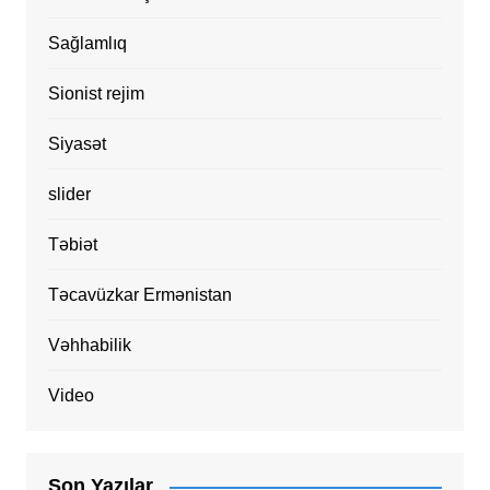
Sağlamlıq
Sionist rejim
Siyasət
slider
Təbiət
Təcavüzkar Ermənistan
Vəhhabilik
Video
Son Yazılar