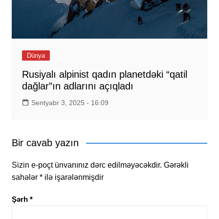
Dünya
Rusiyalı alpinist qadın planetdəki “qatil
dağlar”ın adlarını açıqladı
Sentyabr 3, 2025 - 16:09
Bir cavab yazın
Sizin e-poçt ünvanınız dərc edilməyəcəkdir.
Gərəkli
sahələr
*
ilə işarələnmişdir
Şərh
*