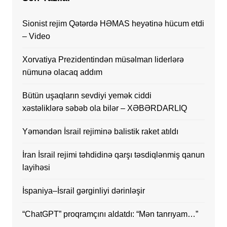
Sionist rejim Qətərdə HƏMAS heyətinə hücum etdi
– Video
Xorvatiya Prezidentindən müsəlman liderlərə
nümunə olacaq addım
Bütün uşaqların sevdiyi yemək ciddi
xəstəliklərə səbəb ola bilər – XƏBƏRDARLIQ
Yəməndən İsrail rejiminə balistik raket atıldı
İran İsrail rejimi təhdidinə qarşı təsdiqlənmiş qanun
layihəsi
İspaniya–İsrail gərginliyi dərinləşir
“ChatGPT” proqramçını aldatdı: “Mən tanrıyam…”