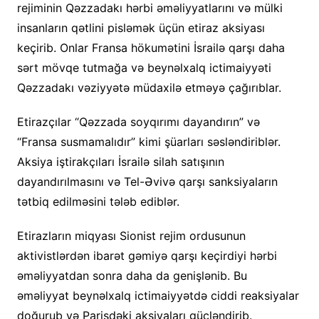
rejiminin Qəzzadakı hərbi əməliyyatlarını və mülki
insanların qətlini pisləmək üçün etiraz aksiyası
keçirib. Onlar Fransa hökumətini İsrailə qarşı daha
sərt mövqe tutmağa və beynəlxalq ictimaiyyəti
Qəzzadakı vəziyyətə müdaxilə etməyə çağırıblar.
Etirazçılar “Qəzzada soyqırımı dayandırın” və
“Fransa susmamalıdır” kimi şüarları səsləndiriblər.
Aksiya iştirakçıları İsrailə silah satışının
dayandırılmasını və Tel-Əvivə qarşı sanksiyaların
tətbiq edilməsini tələb ediblər.
Etirazların miqyası Sionist rejim ordusunun
aktivistlərdən ibarət gəmiyə qarşı keçirdiyi hərbi
əməliyyatdan sonra daha da genişlənib. Bu
əməliyyat beynəlxalq ictimaiyyətdə ciddi reaksiyalar
doğurub və Parisdəki aksiyaları gücləndirib.