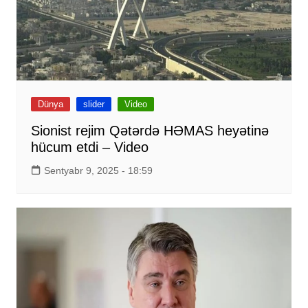
Dünya
slider
Video
Sionist rejim Qətərdə HƏMAS heyətinə
hücum etdi – Video
Sentyabr 9, 2025 - 18:59