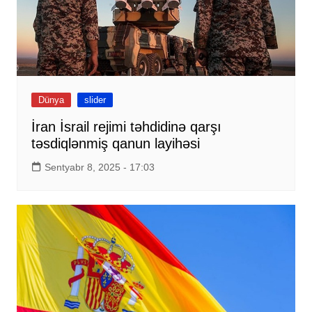
Dünya
slider
İran İsrail rejimi təhdidinə qarşı
təsdiqlənmiş qanun layihəsi
Sentyabr 8, 2025 - 17:03