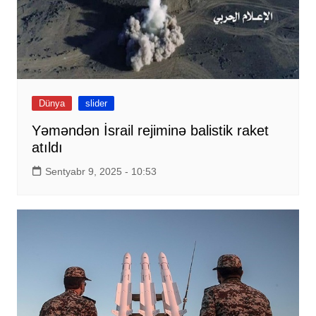
Dünya
slider
Yəməndən İsrail rejiminə balistik raket
atıldı
Sentyabr 9, 2025 - 10:53