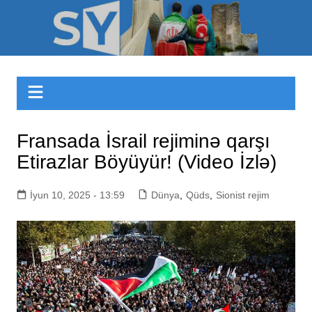
Skip
to
Sizinyol.org
content
Fransada İsrail rejiminə qarşı
Etirazlar Böyüyür! (Video İzlə)
İyun 10, 2025 - 13:59
Dünya
,
Qüds
,
Sionist rejim