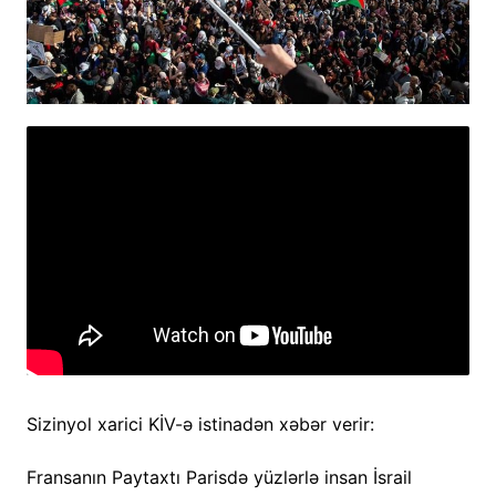
Sizinyol xarici KİV-ə istinadən xəbər verir:
Fransanın Paytaxtı Parisdə yüzlərlə insan İsrail