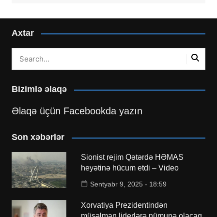
Axtar
Bizimlə əlaqə
Əlaqə üçün Facebookda yazın
Son xəbərlər
Sionist rejim Qətərdə HƏMAS
heyətinə hücum etdi – Video
Sentyabr 9, 2025 - 18:59
Xorvatiya Prezidentindən
müsəlman liderlərə nümunə olacaq