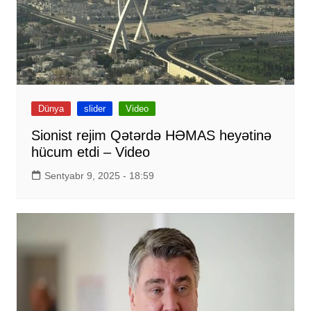
Dünya
slider
Video
Sionist rejim Qətərdə HƏMAS heyətinə
hücum etdi – Video
Sentyabr 9, 2025 - 18:59