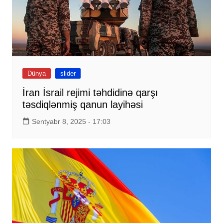
Dünya
slider
İran İsrail rejimi təhdidinə qarşı
təsdiqlənmiş qanun layihəsi
Sentyabr 8, 2025 - 17:03