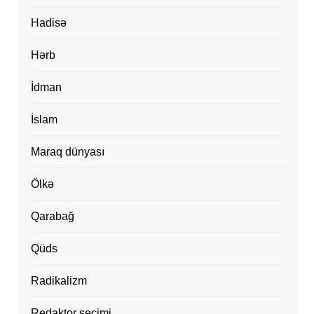
Hadisə
Hərb
İdman
İslam
Maraq dünyası
Ölkə
Qarabağ
Qüds
Radikalizm
Redaktor seçimi