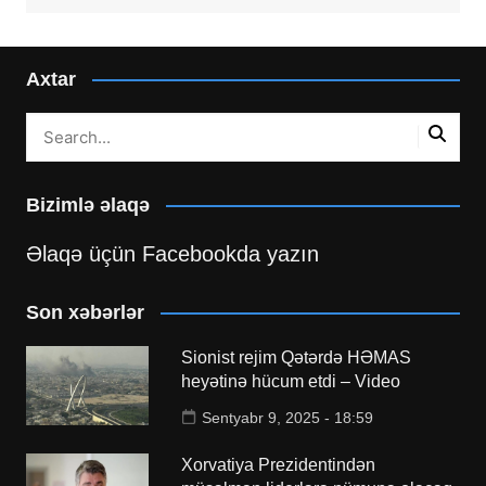
Axtar
Bizimlə əlaqə
Əlaqə üçün Facebookda yazın
Son xəbərlər
Sionist rejim Qətərdə HƏMAS
heyətinə hücum etdi – Video
Sentyabr 9, 2025 - 18:59
Xorvatiya Prezidentindən