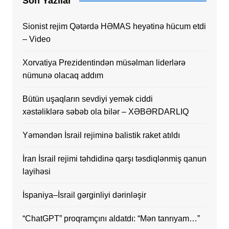
Son Yazılar
Sionist rejim Qətərdə HƏMAS heyətinə hücum etdi
– Video
Xorvatiya Prezidentindən müsəlman liderlərə
nümunə olacaq addım
Bütün uşaqların sevdiyi yemək ciddi
xəstəliklərə səbəb ola bilər – XƏBƏRDARLIQ
Yəməndən İsrail rejiminə balistik raket atıldı
İran İsrail rejimi təhdidinə qarşı təsdiqlənmiş qanun
layihəsi
İspaniya–İsrail gərginliyi dərinləşir
“ChatGPT” proqramçını aldatdı: “Mən tanrıyam…”