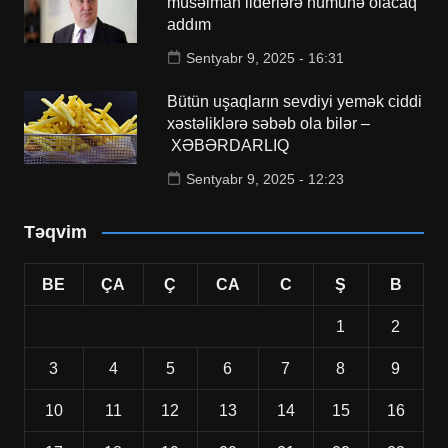
müsəlman liderlərə nümunə olacaq
addım
Sentyabr 9, 2025 - 16:31
Bütün uşaqların sevdiyi yemək ciddi
xəstəliklərə səbəb ola bilər –
XƏBƏRDARLIQ
Sentyabr 9, 2025 - 12:23
Təqvim
BE
ÇA
Ç
CA
C
Ş
B
1
2
3
4
5
6
7
8
9
10
11
12
13
14
15
16