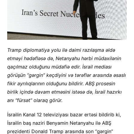
Tramp diplomatiya yolu ilə daimi razılaşma əldə
etməyi hədəfləsə də, Netanyahu hərbi müdaxilənin
qaçılmaz olduğunu müdafiə edir. İsrail mediası
görüşün “gərgin” keçdiyini və tərəflər arasında əsaslı
fikir ayrılıqlarının olduğunu bildirir. ABŞ prosesin
birlik içində davam etməsini istəsə də, İsrail hazırkı
anı “fürsət” olaraq görür.
İsrailin Kanal 12 televiziyası bazar ertəsi bildirib ki,
İsrailin baş naziri Benyamin Netanyahu ilə ABŞ
prezidenti Donald Tramp arasında son “gərgin”