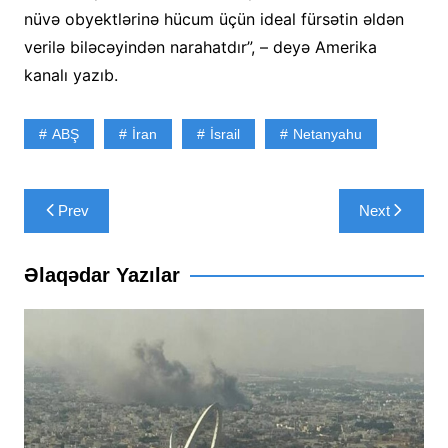
nüvə obyektlərinə hücum üçün ideal fürsətin əldən
verilə biləcəyindən narahatdır”, – deyə Amerika
kanalı yazıb.
ABŞ
İran
İsrail
Netanyahu
Yazı
Prev
Next
naviqasiyası
Əlaqədar Yazılar