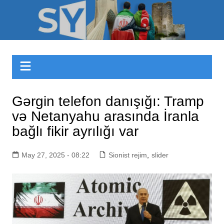
Skip
to
Sizinyol.org
content
Gərgin telefon danışığı: Tramp
və Netanyahu arasında İranla
bağlı fikir ayrılığı var
May 27, 2025 - 08:22
Sionist rejim
,
slider