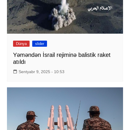
Dünya
slider
Yəməndən İsrail rejiminə balistik raket
atıldı
Sentyabr 9, 2025 - 10:53