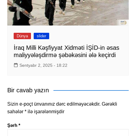
Dünya
slider
İraq Milli Kəşfiyyat Xidməti İŞİD-in əsas
maliyyələşdirmə şəbəkəsini ələ keçirdi
Sentyabr 2, 2025 - 18:22
Bir cavab yazın
Sizin e-poçt ünvanınız dərc edilməyəcəkdir.
Gərəkli
sahələr
*
ilə işarələnmişdir
Şərh
*