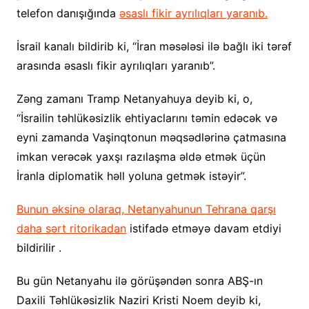
telefon danışığında
əsaslı fikir ayrılıqları yaranıb.
İsrail kanalı bildirib ki, “İran məsələsi ilə bağlı iki tərəf
arasında əsaslı fikir ayrılıqları yaranıb”.
Zəng zamanı Tramp Netanyahuya deyib ki, o,
“İsrailin təhlükəsizlik ehtiyaclarını təmin edəcək və
eyni zamanda Vaşinqtonun məqsədlərinə çatmasına
imkan verəcək yaxşı razılaşma əldə etmək üçün
İranla diplomatik həll yoluna getmək istəyir”.
Bunun əksinə olaraq, Netanyahunun Tehrana qarşı
daha sərt ritorikadan
istifadə etməyə davam etdiyi
bildirilir .
Bu gün Netanyahu ilə görüşəndən sonra ABŞ-ın
Daxili Təhlükəsizlik Naziri Kristi Noem deyib ki,