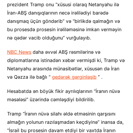
prezident Tramp onu “xüsusi olaraq Netanyahu ilə
İran-ABŞ danışıqlarının necə irəlilədiyi barədə
danışmaq üçün göndərib” və “birlikdə qalmağın və
bu prosesdə prosesin irəliləməsinə imkan verməyin
nə qədər vacib olduğunu” vurğulayıb.
NBC News
daha əvvəl ABŞ rəsmilərinə və
diplomatlarına istinadən xəbər vermişdi ki, Tramp və
Netanyahu arasında münasibətlər, xüsusən də İran
və Qəzza ilə bağlı “
gedərək gərginləşib
” .
Hesabatda ən böyük fikir ayrılıqlarının “İranın nüvə
məsələsi” üzərində cəmləşdiyi bildirilib.
Tramp “İranın nüvə silahı əldə etməsinin qarşısını
almağın yolunun razılaşmadan keçdiyinə” inansa da,
“İsrail bu prosesin davam etdiyi bir vaxtda İranın