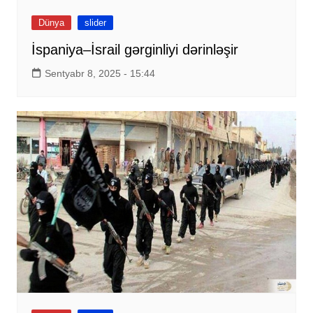
Dünya
slider
İspaniya–İsrail gərginliyi dərinləşir
Sentyabr 8, 2025 - 15:44