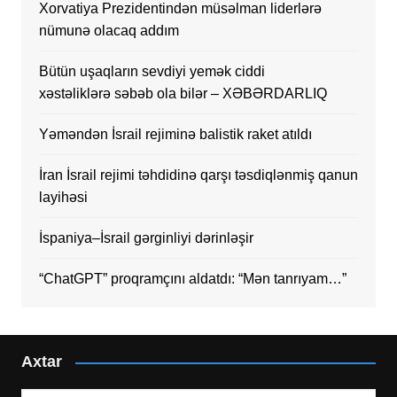
Xorvatiya Prezidentindən müsəlman liderlərə
nümunə olacaq addım
Bütün uşaqların sevdiyi yemək ciddi
xəstəliklərə səbəb ola bilər – XƏBƏRDARLIQ
Yəməndən İsrail rejiminə balistik raket atıldı
İran İsrail rejimi təhdidinə qarşı təsdiqlənmiş qanun
layihəsi
İspaniya–İsrail gərginliyi dərinləşir
“ChatGPT” proqramçını aldatdı: “Mən tanrıyam…”
Axtar