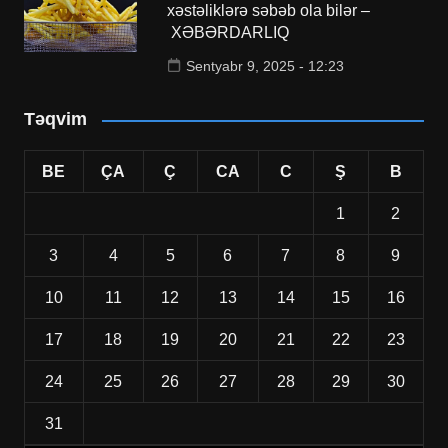
xəstəliklərə səbəb ola bilər –
XƏBƏRDARLIQ
Sentyabr 9, 2025 - 12:23
Təqvim
BE
ÇA
Ç
CA
C
Ş
B
1
2
3
4
5
6
7
8
9
10
11
12
13
14
15
16
17
18
19
20
21
22
23
24
25
26
27
28
29
30
31