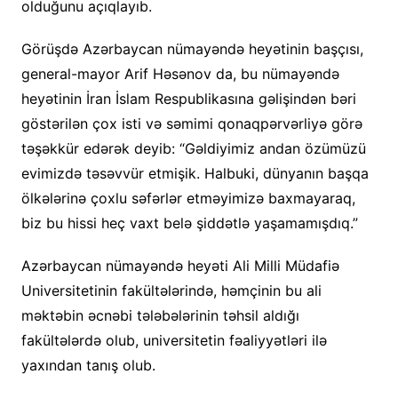
olduğunu açıqlayıb.
Görüşdə Azərbaycan nümayəndə heyətinin başçısı,
general-mayor Arif Həsənov da, bu nümayəndə
heyətinin İran İslam Respublikasına gəlişindən bəri
göstərilən çox isti və səmimi qonaqpərvərliyə görə
təşəkkür edərək deyib: “Gəldiyimiz andan özümüzü
evimizdə təsəvvür etmişik. Halbuki, dünyanın başqa
ölkələrinə çoxlu səfərlər etməyimizə baxmayaraq,
biz bu hissi heç vaxt belə şiddətlə yaşamamışdıq.”
Azərbaycan nümayəndə heyəti Ali Milli Müdafiə
Universitetinin fakültələrində, həmçinin bu ali
məktəbin əcnəbi tələbələrinin təhsil aldığı
fakültələrdə olub, universitetin fəaliyyətləri ilə
yaxından tanış olub.