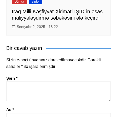
Dünya
slider
İraq Milli Kəşfiyyat Xidməti İŞİD-in əsas
maliyyələşdirmə şəbəkəsini ələ keçirdi
Sentyabr 2, 2025 - 18:22
Bir cavab yazın
Sizin e-poçt ünvanınız dərc edilməyəcəkdir.
Gərəkli
sahələr
*
ilə işarələnmişdir
Şərh
*
Ad
*