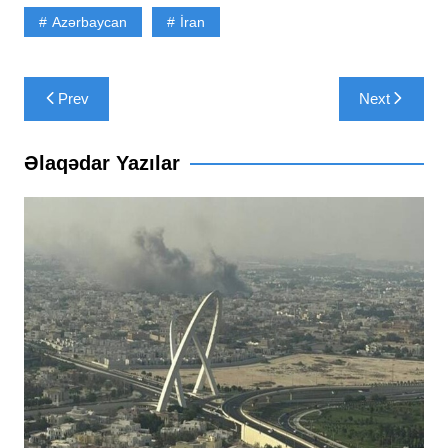
Azərbaycan
İran
Yazı
Prev
Next
naviqasiyası
Əlaqədar Yazılar