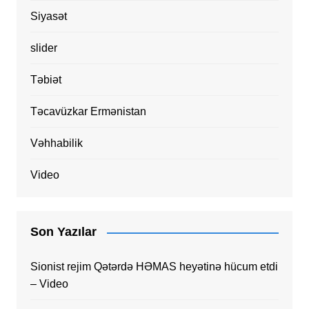
Siyasət
slider
Təbiət
Təcavüzkar Ermənistan
Vəhhabilik
Video
Son Yazılar
Sionist rejim Qətərdə HƏMAS heyətinə hücum etdi
– Video