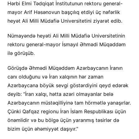
Hərbi Elmi Tədqiqat İnstitutunun rektoru general-
mayor Arif Həsənovun başçılıq etdiyi üç nəfərlik
heyət Ali Milli Müdafiə Universitetini ziyarət edib.
Nümayəndə heyəti Ali Milli Müdafiə Universitetinin
rektoru general-mayor İsmayıl Əhmədi Müqəddəm
ilə görüşüb.
Görüşdə Əhmədi Müqəddəm Azərbaycanın İranın
canı olduğunu və İran xalqının hər zaman
Azərbaycana böyük sevgi göstərdiyini qeyd edərək
deyib: “İran xalqı, hətta azəri olmayanlar belə
Azərbaycanın müstəqilliyinə tam hörmətlə yanaşırlar.
Çünki Qafqaz regionu İran İslam Respublikası üçün
önəmlidir və bu bölgə üçün yaranmış təsirlər də
bizim üçün əhəmiyyət daşıyır.”