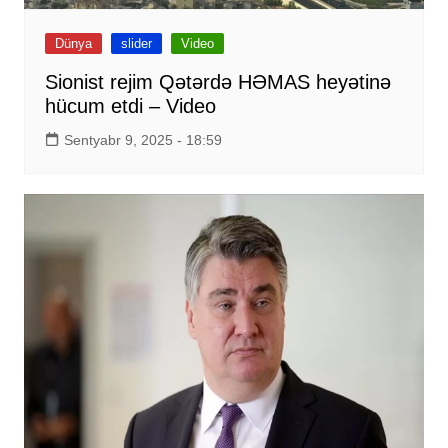
Dünya
slider
Video
Sionist rejim Qətərdə HƏMAS heyətinə
hücum etdi – Video
Sentyabr 9, 2025 - 18:59