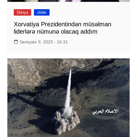
Dünya
slider
Xorvatiya Prezidentindən müsəlman
liderlərə nümunə olacaq addım
Sentyabr 9, 2025 - 16:31