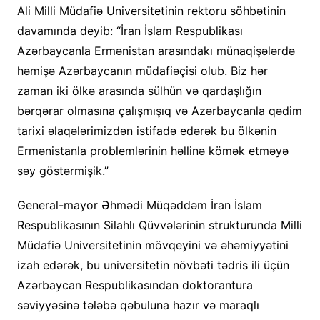
Ali Milli Müdafiə Universitetinin rektoru söhbətinin
davamında deyib: “İran İslam Respublikası
Azərbaycanla Ermənistan arasındakı münaqişələrdə
həmişə Azərbaycanın müdafiəçisi olub. Biz hər
zaman iki ölkə arasında sülhün və qardaşlığın
bərqərar olmasına çalışmışıq və Azərbaycanla qədim
tarixi əlaqələrimizdən istifadə edərək bu ölkənin
Ermənistanla problemlərinin həllinə kömək etməyə
səy göstərmişik.”
General-mayor Əhmədi Müqəddəm İran İslam
Respublikasının Silahlı Qüvvələrinin strukturunda Milli
Müdafiə Universitetinin mövqeyini və əhəmiyyətini
izah edərək, bu universitetin növbəti tədris ili üçün
Azərbaycan Respublikasından doktorantura
səviyyəsinə tələbə qəbuluna hazır və maraqlı