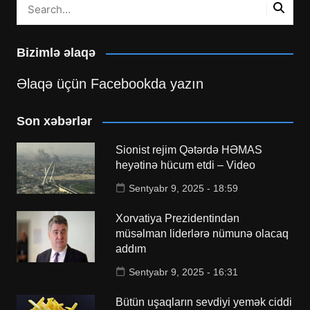
Bizimlə əlaqə
Əlaqə üçün Facebookda yazın
Son xəbərlər
Sionist rejim Qətərdə HƏMAS
heyətinə hücum etdi – Video
Sentyabr 9, 2025 - 18:59
Xorvatiya Prezidentindən
müsəlman liderlərə nümunə olacaq
addım
Sentyabr 9, 2025 - 16:31
Bütün uşaqların sevdiyi yemək ciddi