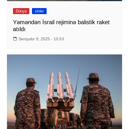
Dünya
slider
Yəməndən İsrail rejiminə balistik raket
atıldı
Sentyabr 9, 2025 - 10:53