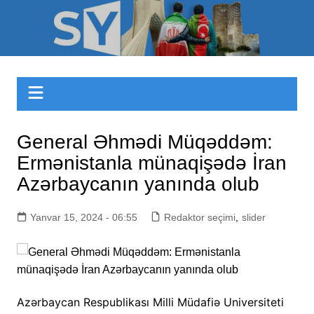
Skip
to
Sizinyol.org
content
General Əhmədi Müqəddəm:
Ermənistanla münaqişədə İran
Azərbaycanın yanında olub
Yanvar 15, 2024 - 06:55
Redaktor seçimi
,
slider
Azərbaycan Respublikası Milli Müdafiə Universiteti