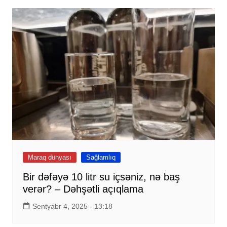
Maraq dünyası
Sağlamlıq
Bir dəfəyə 10 litr su içsəniz, nə baş
verər? – Dəhşətli açıqlama
Sentyabr 4, 2025 - 13:18