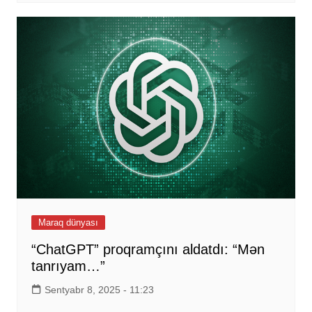
Maraq dünyası
“ChatGPT” proqramçını aldatdı: “Mən
tanrıyam…”
Sentyabr 8, 2025 - 11:23