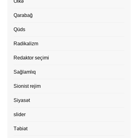
Ölkə
Qarabağ
Qüds
Radikalizm
Redaktor seçimi
Sağlamlıq
Sionist rejim
Siyasət
slider
Təbiət