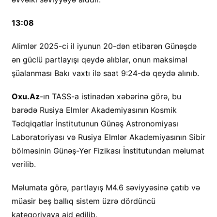
13:08
Alimlər 2025-ci il iyunun 20-dən etibarən Günəşdə
ən güclü partlayışı qeydə alıblar, onun maksimal
şüalanması Bakı vaxtı ilə saat 9:24-də qeydə alınıb.
Oxu.Az
-ın TASS-a istinadən xəbərinə görə, bu
barədə Rusiya Elmlər Akademiyasının Kosmik
Tədqiqatlar İnstitutunun Günəş Astronomiyası
Laboratoriyası və Rusiya Elmlər Akademiyasının Sibir
bölməsinin Günəş-Yer Fizikası İnstitutundan məlumat
verilib.
Məlumata görə, partlayış M4.6 səviyyəsinə çatıb və
müasir beş ballıq sistem üzrə dördüncü
kateqoriyaya aid edilib.