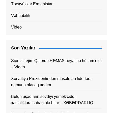
Təcavüzkar Ermənistan
Vəhhabilik
Video
Son Yazılar
Sionist rejim Qətərdə HƏMAS heyətinə hücum etdi
– Video
Xorvatiya Prezidentindən müsəlman liderlərə
nümunə olacaq addım
Bütün uşaqların sevdiyi yemək ciddi
xəstəliklərə səbəb ola bilər – XƏBƏRDARLIQ