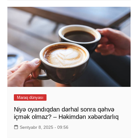
Maraq dünyası
Niyə oyandıqdan dərhal sonra qəhvə
içmək olmaz? – Həkimdən xəbərdarlıq
Sentyabr 8, 2025 - 09:56