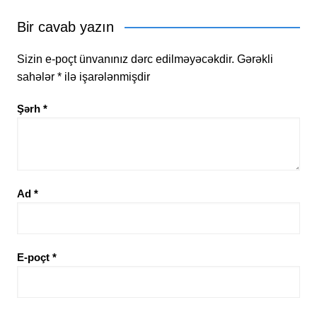
Bir cavab yazın
Sizin e-poçt ünvanınız dərc edilməyəcəkdir.
Gərəkli
sahələr
*
ilə işarələnmişdir
Şərh
*
Ad
*
E-poçt
*