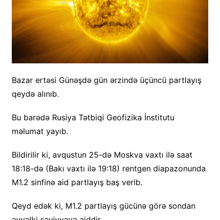
Bazar ertəsi Günəşdə gün ərzində üçüncü partlayış
qeydə alınıb.
Bu barədə Rusiya Tətbiqi Geofizika İnstitutu
məlumat yayıb.
Bildirilir ki, avqustun 25-də Moskva vaxtı ilə saat
18:18-də (Bakı vaxtı ilə 19:18) rentgen diapazonunda
M1.2 sinfinə aid partlayış baş verib.
Qeyd edək ki, M1.2 partlayış gücünə görə sondan
əvvəlki səviyyəyə aiddir.