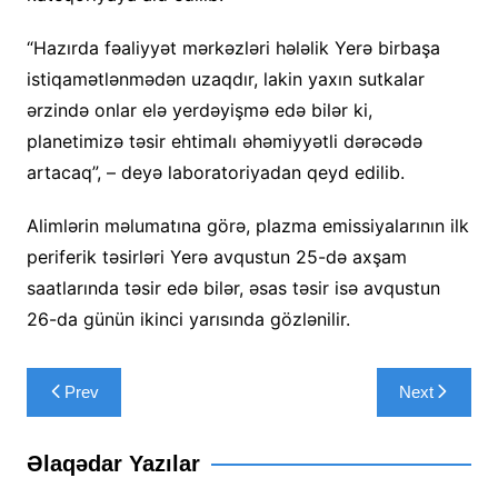
“Hazırda fəaliyyət mərkəzləri hələlik Yerə birbaşa
istiqamətlənmədən uzaqdır, lakin yaxın sutkalar
ərzində onlar elə yerdəyişmə edə bilər ki,
planetimizə təsir ehtimalı əhəmiyyətli dərəcədə
artacaq”, – deyə laboratoriyadan qeyd edilib.
Alimlərin məlumatına görə, plazma emissiyalarının ilk
periferik təsirləri Yerə avqustun 25-də axşam
saatlarında təsir edə bilər, əsas təsir isə avqustun
26-da günün ikinci yarısında gözlənilir.
Yazı
Prev
Next
naviqasiyası
Əlaqədar Yazılar