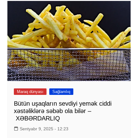
Maraq dünyası
Sağlamlıq
Bütün uşaqların sevdiyi yemək ciddi
xəstəliklərə səbəb ola bilər –
XƏBƏRDARLIQ
Sentyabr 9, 2025 - 12:23