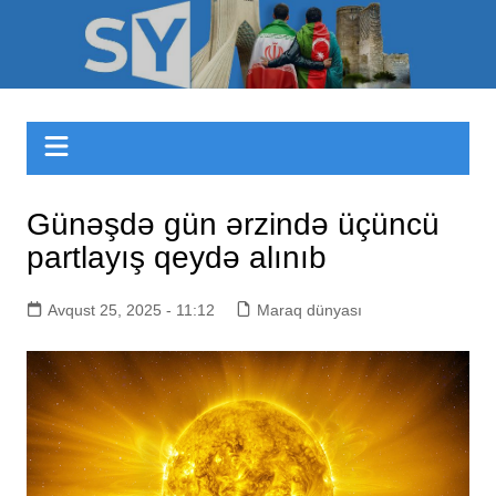
Skip
to
Sizinyol.org
content
Günəşdə gün ərzində üçüncü
partlayış qeydə alınıb
Avqust 25, 2025 - 11:12
Maraq dünyası