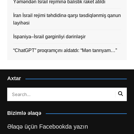
Yəməndən İsrail rejiminə balistik raket atıldı
İran İsrail rejimi təhdidinə qarşı təsdiqlənmiş qanun
layihəsi
İspaniya–İsrail gərginliyi dərinləşir
“ChatGPT” proqramçını aldatdı: “Mən tanrıyam…”
Axtar
Bizimlə əlaqə
Əlaqə üçün Facebookda yazın