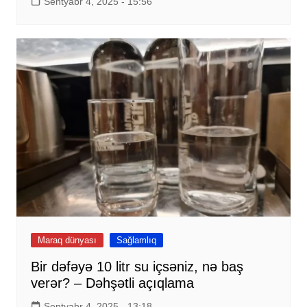
Sentyabr 4, 2025 - 15:56
Maraq dünyası
Sağlamlıq
Bir dəfəyə 10 litr su içsəniz, nə baş
verər? – Dəhşətli açıqlama
Sentyabr 4, 2025 - 13:18