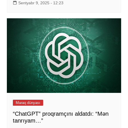
Sentyabr 9, 2025 - 12:23
Maraq dünyası
“ChatGPT” proqramçını aldatdı: “Mən
tanrıyam…”