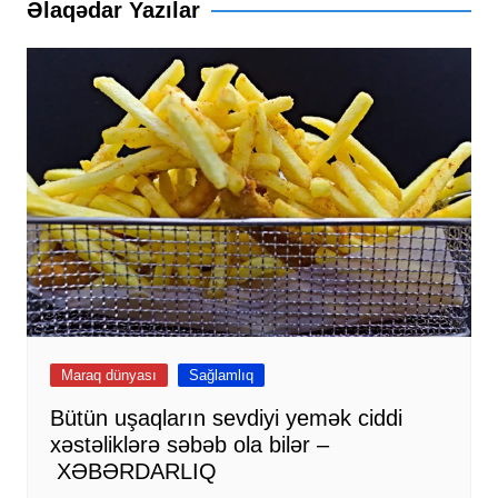
Əlaqədar Yazılar
Maraq dünyası
Sağlamlıq
Bütün uşaqların sevdiyi yemək ciddi
xəstəliklərə səbəb ola bilər –
XƏBƏRDARLIQ