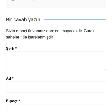
Bir cavab yazın
Sizin e-poçt ünvanınız dərc edilməyəcəkdir.
Gərəkli
sahələr
*
ilə işarələnmişdir
Şərh
*
Ad
*
E-poçt
*