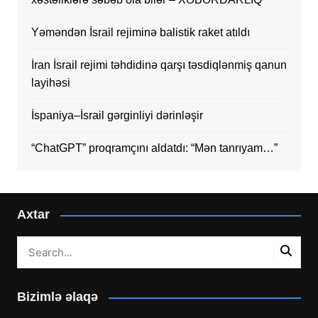
Yəməndən İsrail rejiminə balistik raket atıldı
İran İsrail rejimi təhdidinə qarşı təsdiqlənmiş qanun
layihəsi
İspaniya–İsrail gərginliyi dərinləşir
“ChatGPT” proqramçını aldatdı: “Mən tanrıyam…”
Axtar
Bizimlə əlaqə