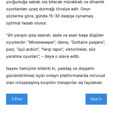
yorğunluğa səbəb ola biləcək mürəkkəb və dinamik
oyunlardan uzaq durmağı tövsiyə edir. Onun
sözlərinə görə, gündə 15-30 dəqiqə oynamaq
optimal hesab olunur.
“Ən yaxşısı qısa seanslı, sadə və asan başa düşülən
oyunlardır: “Minesweeper”, dama, “Solitaire pasjans”,
pazl, “üçü ardıcıl”, “fərqi tapın”, viktorinalar, söz
yaratma oyunları”, – deyə o əlavə edib.
İsayev həmçinin bildirib ki, yaddaş və diqqətin
gücləndirilməsi üçün onlayn platformalarda mövcud
olan ixtisaslaşmış koqnitiv trenajorlar da faydalıdır.
Yazı
Prev
Next
naviqasiyası