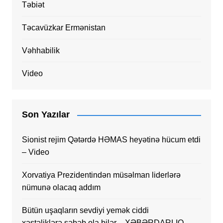
Təbiət
Təcavüzkar Ermənistan
Vəhhabilik
Video
Son Yazılar
Sionist rejim Qətərdə HƏMAS heyətinə hücum etdi
– Video
Xorvatiya Prezidentindən müsəlman liderlərə
nümunə olacaq addım
Bütün uşaqların sevdiyi yemək ciddi
xəstəliklərə səbəb ola bilər – XƏBƏRDARLIQ