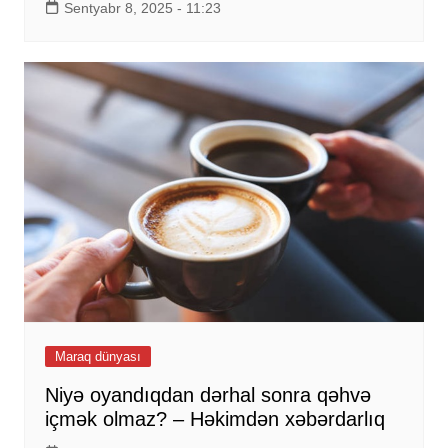
Sentyabr 8, 2025 - 11:23
Maraq dünyası
Niyə oyandıqdan dərhal sonra qəhvə
içmək olmaz? – Həkimdən xəbərdarlıq