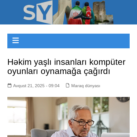
Skip
to
Sizinyol.org
content
Həkim yaşlı insanları kompüter
oyunları oynamağa çağırdı
Avqust 21, 2025 - 09:04
Maraq dünyası