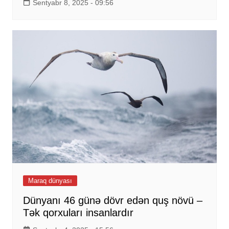
Sentyabr 8, 2025 - 09:56
Maraq dünyası
Dünyanı 46 günə dövr edən quş növü –
Tək qorxuları insanlardır