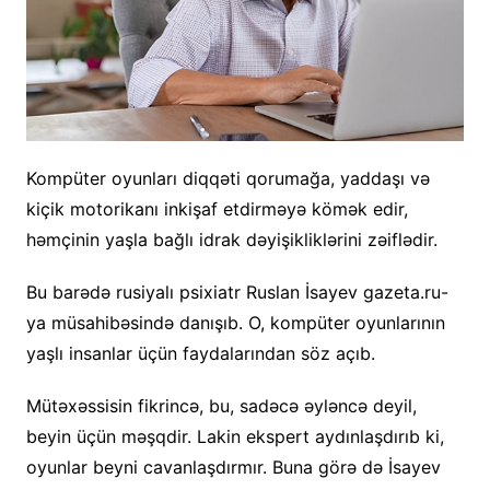
Kompüter oyunları diqqəti qorumağa, yaddaşı və
kiçik motorikanı inkişaf etdirməyə kömək edir,
həmçinin yaşla bağlı idrak dəyişikliklərini zəiflədir.
Bu barədə rusiyalı psixiatr Ruslan İsayev gazeta.ru-
ya müsahibəsində danışıb. O, kompüter oyunlarının
yaşlı insanlar üçün faydalarından söz açıb.
Mütəxəssisin fikrincə, bu, sadəcə əyləncə deyil,
beyin üçün məşqdir. Lakin ekspert aydınlaşdırıb ki,
oyunlar beyni cavanlaşdırmır. Buna görə də İsayev