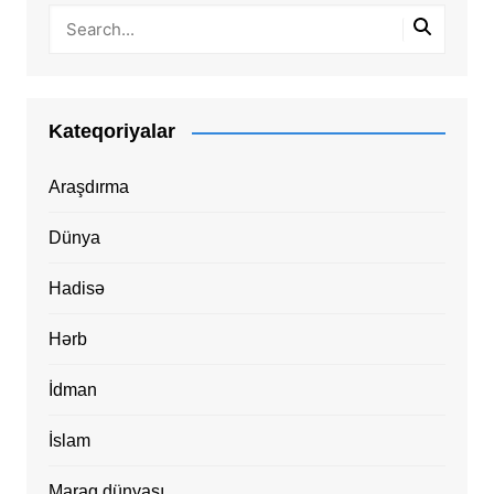
Kateqoriyalar
Araşdırma
Dünya
Hadisə
Hərb
İdman
İslam
Maraq dünyası