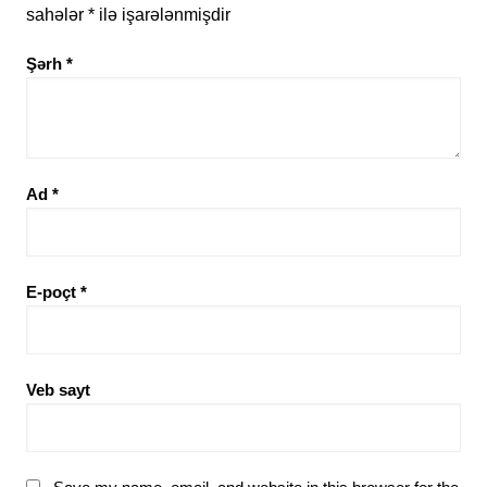
sahələr
*
ilə işarələnmişdir
Şərh
*
Ad
*
E-poçt
*
Veb sayt