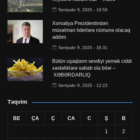
Sentyabr 9, 2025 - 18:59
Xorvatiya Prezidentindən
müsəlman liderlərə nümunə olacaq
addım
Sentyabr 9, 2025 - 16:31
Bütün uşaqların sevdiyi yemək ciddi
xəstəliklərə səbəb ola bilər –
XƏBƏRDARLIQ
Sentyabr 9, 2025 - 12:23
Təqvim
BE
ÇA
Ç
CA
C
Ş
B
1
2