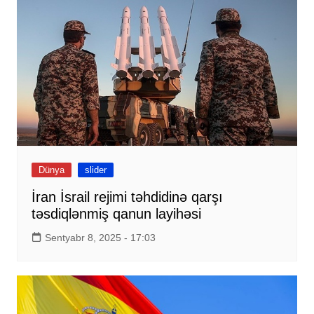
Dünya
slider
İran İsrail rejimi təhdidinə qarşı
təsdiqlənmiş qanun layihəsi
Sentyabr 8, 2025 - 17:03