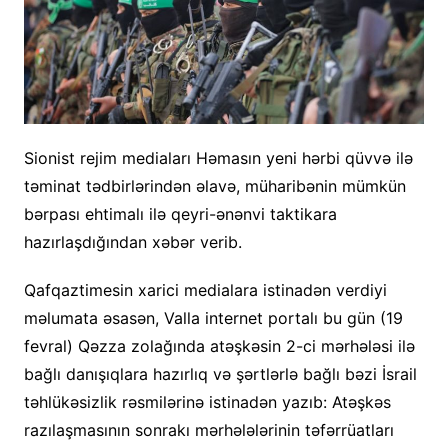
Sionist rejim mediaları Həmasın yeni hərbi qüvvə ilə
təminat tədbirlərindən əlavə, müharibənin mümkün
bərpası ehtimalı ilə qeyri-ənənvi taktikara
hazırlaşdığından xəbər verib.
Qafqaztimesin xarici medialara istinadən verdiyi
məlumata əsasən, Valla internet portalı bu gün (19
fevral) Qəzza zolağında atəşkəsin 2-ci mərhələsi ilə
bağlı danışıqlara hazırlıq və şərtlərlə bağlı bəzi İsrail
təhlükəsizlik rəsmilərinə istinadən yazıb: Atəşkəs
razılaşmasının sonrakı mərhələlərinin təfərrüatları