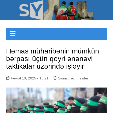
Skip
to
Sizinyol.org
content
Həmas müharibənin mümkün
bərpası üçün qeyri-ənənəvi
taktikalar üzərində işləyir
Fevral 19, 2025 - 15:21
Sionist rejim
,
slider