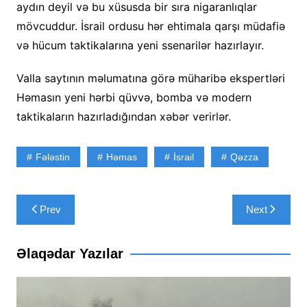
aydın deyil və bu xüsusda bir sıra nigaranlıqlar
mövcuddur. İsrail ordusu hər ehtimala qarşı müdafiə
və hücum taktikalarına yeni ssenarilər hazırlayır.
Valla saytının məlumatına görə müharibə ekspertləri
Həmasın yeni hərbi qüvvə, bomba və modern
taktikaların hazırladığından xəbər verirlər.
Fələstin
Həmas
İsrail
Qəzza
Yazı
Prev
Next
naviqasiyası
Əlaqədar Yazılar