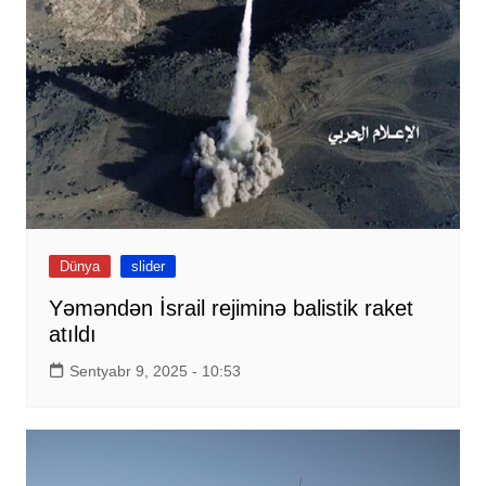
Dünya
slider
Yəməndən İsrail rejiminə balistik raket
atıldı
Sentyabr 9, 2025 - 10:53