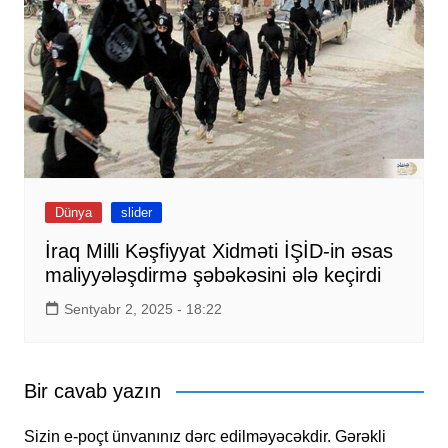
Dünya
slider
İraq Milli Kəşfiyyat Xidməti İŞİD-in əsas
maliyyələşdirmə şəbəkəsini ələ keçirdi
Sentyabr 2, 2025 - 18:22
Bir cavab yazın
Sizin e-poçt ünvanınız dərc edilməyəcəkdir.
Gərəkli