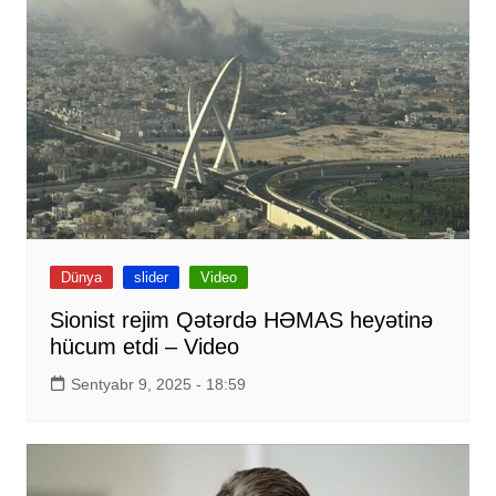
Dünya
slider
Video
Sionist rejim Qətərdə HƏMAS heyətinə
hücum etdi – Video
Sentyabr 9, 2025 - 18:59