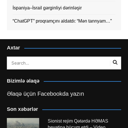
İspaniya–İsrail gərginliyi dərinləşir
“ChatGPT” proqramçını aldatdı: “Mən tanrıyam…”
Axtar
Bizimlə əlaqə
Əlaqə üçün Facebookda yazın
Son xəbərlər
Sionist rejim Qətərdə HƏMAS
heyətinə hücum etdi – Video