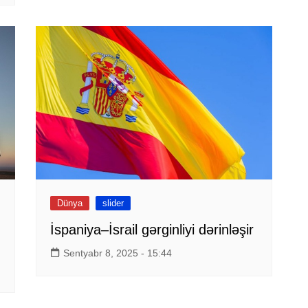
Dünya
slider
İspaniya–İsrail gərginliyi dərinləşir
Sentyabr 8, 2025 - 15:44