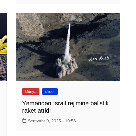
Dünya
slider
Yəməndən İsrail rejiminə balistik
raket atıldı
Sentyabr 9, 2025 - 10:53