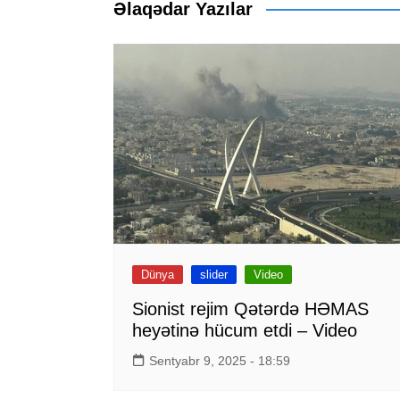
Əlaqədar Yazılar
Dünya
slider
Video
Sionist rejim Qətərdə HƏMAS
heyətinə hücum etdi – Video
Sentyabr 9, 2025 - 18:59