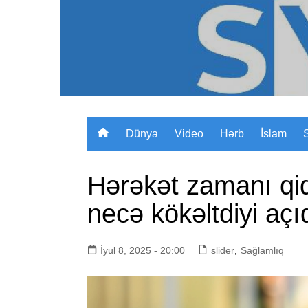
Skip
to
content
Dünya
Video
Hərb
İslam
Hərəkət zamanı qi
necə kökəltdiyi açı
İyul 8, 2025 - 20:00
slider
,
Sağlamlıq