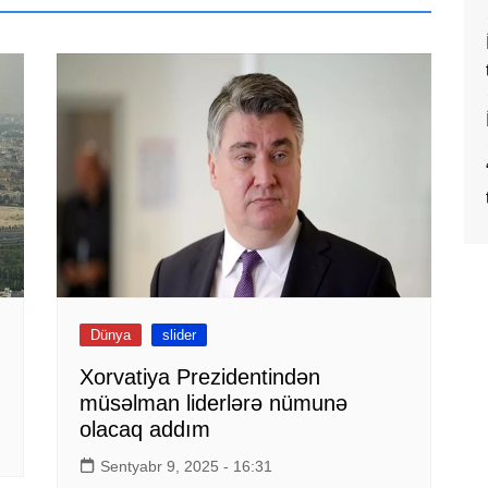
Dünya
slider
Xorvatiya Prezidentindən
müsəlman liderlərə nümunə
olacaq addım
Sentyabr 9, 2025 - 16:31