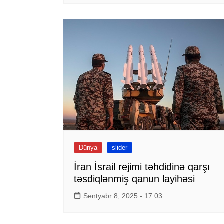
Dünya
slider
İran İsrail rejimi təhdidinə qarşı
təsdiqlənmiş qanun layihəsi
Sentyabr 8, 2025 - 17:03