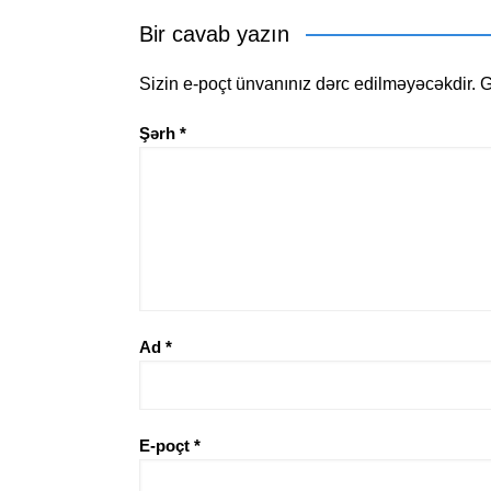
Bir cavab yazın
Sizin e-poçt ünvanınız dərc edilməyəcəkdir.
G
Şərh
*
Ad
*
E-poçt
*