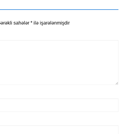
ərəkli sahələr
*
ilə işarələnmişdir