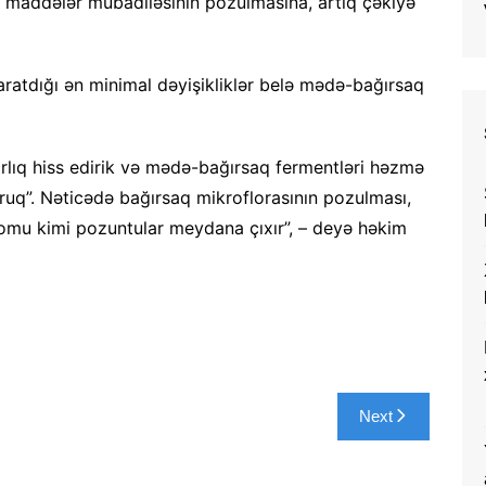
ə maddələr mübadiləsinin pozulmasına, artıq çəkiyə
ratdığı ən minimal dəyişikliklər belə mədə-bağırsaq
ırlıq hiss edirik və mədə-bağırsaq fermentləri həzmə
uruq”. Nəticədə bağırsaq mikroflorasının pozulması,
dromu kimi pozuntular meydana çıxır”, – deyə həkim
Next