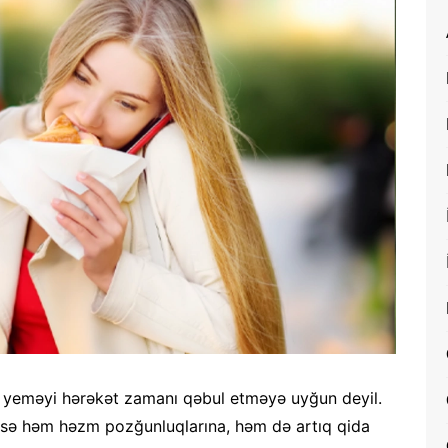
 yeməyi hərəkət zamanı qəbul etməyə uyğun deyil.
isə həm həzm pozğunluqlarına, həm də artıq qida