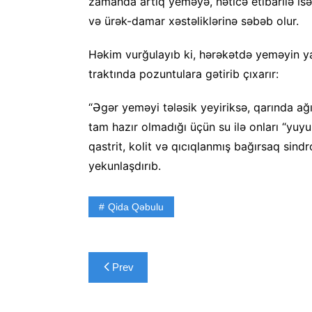
zamanda artıq yeməyə, nəticə etibarilə is
və ürək-damar xəstəliklərinə səbəb olur.
Həkim vurğulayıb ki, hərəkətdə yeməyin ya
traktında pozuntulara gətirib çıxarır:
“Əgər yeməyi tələsik yeyiriksə, qarında ağ
tam hazır olmadığı üçün su ilə onları “yuy
qastrit, kolit və qıcıqlanmış bağırsaq sin
yekunlaşdırıb.
Qida Qəbulu
Yazı
Prev
naviqasiyası