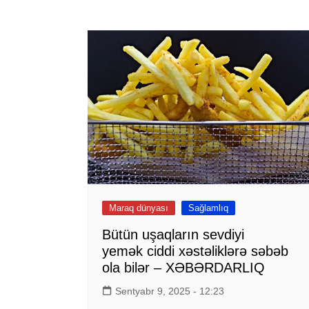
Maraq dünyası
Sağlamlıq
Bütün uşaqların sevdiyi
yemək ciddi xəstəliklərə səbəb
ola bilər – XƏBƏRDARLIQ
Sentyabr 9, 2025 - 12:23