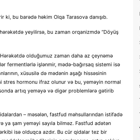
rir ki, bu barədə həkim Olqa Tarasova danışıb.
k, hərəkətdə yeyilirsə, bu zaman orqanizmdə “Döyüş
r. Hərəkətdə olduğumuz zaman daha az çeynəmə
dər fermentlərlə işlənmir, mədə-bağırsaq sistemi isə
nlarının, xüsusilə də mədənin aşağı hissəsinin
yəni stres hormonu ifraz olunur və bu, yeməyin normal
r sonda artıq yeməyə və digər problemlərə gətirib
idalardan – məsələn, fastfud məhsullarından istifadə
 və ya şam yeməyi sayıla bilməz. Fastfud adətən
ərkibi isə olduqca azdır. Bu cür qidalar tez bir