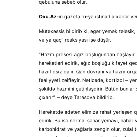
qəbuluna səbəb olur.
Oxu.Az
-ın gazeta.ru-ya istinadla xəbər ve
Mütəxəssis bildirib ki, əgər yemək tələsi
və ya qaç” reaksiyası işə düşür.
“Həzm prosesi ağız boşluğundan başlayı
hərəkətləri edirik, ağız boşluğu kifayət qə
hazırlıqsız qalır. Qan dövranı və həzm orqa
fəaliyyəti zəifləyir. Nəticədə, kortizol – 
şəkildə həzmini çətinləşdirir. Bütün bunla
çıxarır”, – deyə Tarasova bildirib.
Hərəkətdə adətən əlimizə rahat yerləşən q
edirik. Bu isə normal səhər yeməyi, nahar
karbohidrat və yağlarla zəngin olur, zülal t