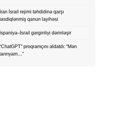
İran İsrail rejimi təhdidinə qarşı
təsdiqlənmiş qanun layihəsi
İspaniya–İsrail gərginliyi dərinləşir
“ChatGPT” proqramçını aldatdı: “Mən
tanrıyam…”