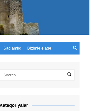
Sağlamlıq
Bizimlə əlaqə
Kateqoriyalar