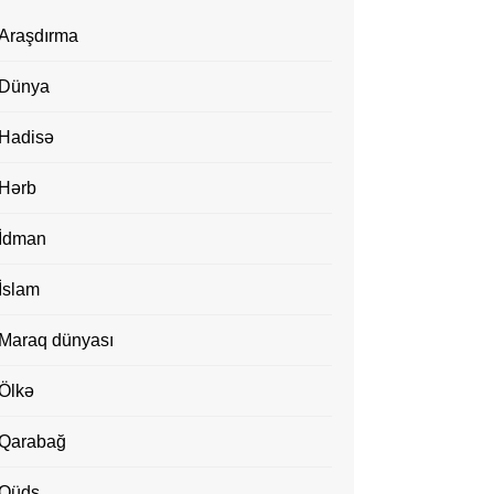
Araşdırma
Dünya
Hadisə
Hərb
İdman
İslam
Maraq dünyası
Ölkə
Qarabağ
Qüds