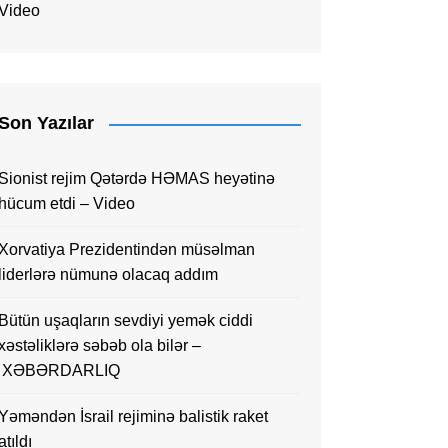
Video
Son Yazılar
Sionist rejim Qətərdə HƏMAS heyətinə
hücum etdi – Video
Xorvatiya Prezidentindən müsəlman
liderlərə nümunə olacaq addım
Bütün uşaqların sevdiyi yemək ciddi
xəstəliklərə səbəb ola bilər –
XƏBƏRDARLIQ
Yəməndən İsrail rejiminə balistik raket
atıldı