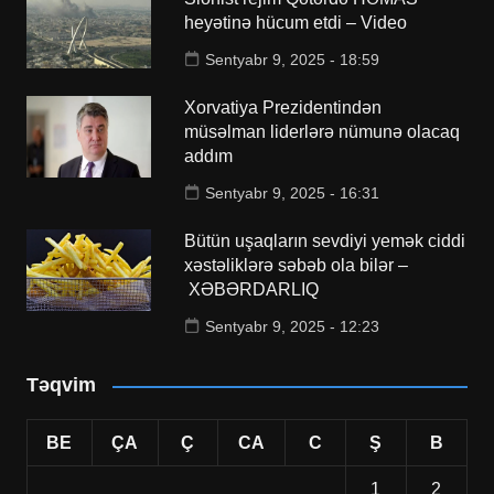
heyətinə hücum etdi – Video
Sentyabr 9, 2025 - 18:59
Xorvatiya Prezidentindən
müsəlman liderlərə nümunə olacaq
addım
Sentyabr 9, 2025 - 16:31
Bütün uşaqların sevdiyi yemək ciddi
xəstəliklərə səbəb ola bilər –
XƏBƏRDARLIQ
Sentyabr 9, 2025 - 12:23
Təqvim
BE
ÇA
Ç
CA
C
Ş
B
1
2