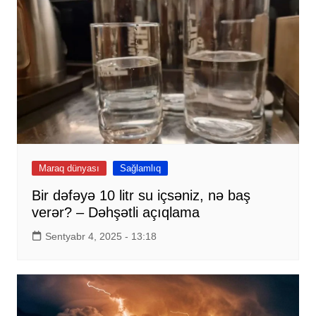
Maraq dünyası
Sağlamlıq
Bir dəfəyə 10 litr su içsəniz, nə baş
verər? – Dəhşətli açıqlama
Sentyabr 4, 2025 - 13:18