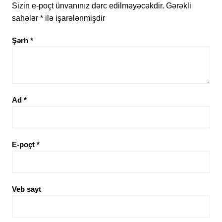
Sizin e-poçt ünvanınız dərc edilməyəcəkdir.
Gərəkli
sahələr
*
ilə işarələnmişdir
Şərh
*
Ad
*
E-poçt
*
Veb sayt