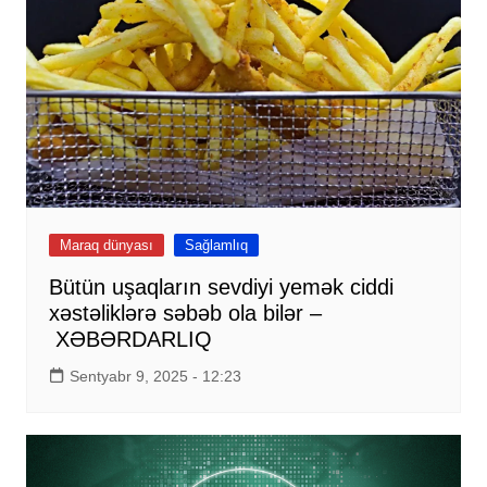
Maraq dünyası
Sağlamlıq
Bütün uşaqların sevdiyi yemək ciddi
xəstəliklərə səbəb ola bilər –
XƏBƏRDARLIQ
Sentyabr 9, 2025 - 12:23