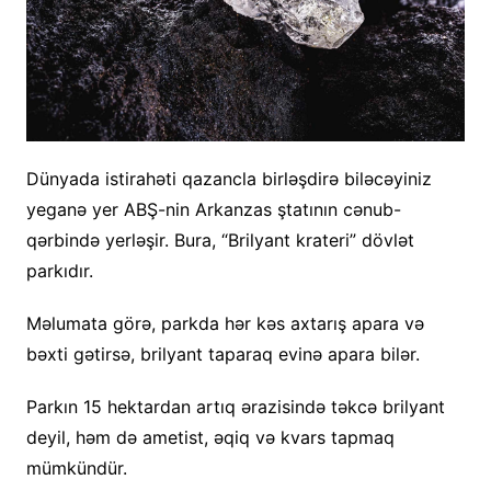
Dünyada istirahəti qazancla birləşdirə biləcəyiniz
yeganə yer ABŞ-nin Arkanzas ştatının cənub-
qərbində yerləşir. Bura, “Brilyant krateri” dövlət
parkıdır.
Məlumata görə, parkda hər kəs axtarış apara və
bəxti gətirsə, brilyant taparaq evinə apara bilər.
Parkın 15 hektardan artıq ərazisində təkcə brilyant
deyil, həm də ametist, əqiq və kvars tapmaq
mümkündür.