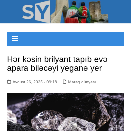
Skip
to
Sizinyol.org
content
Hər kəsin brilyant tapıb evə
apara biləcəyi yeganə yer
Avqust 26, 2025 - 09:18
Maraq dünyası