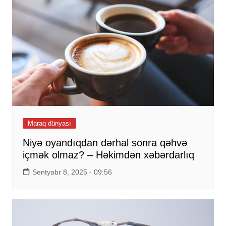
Maraq dünyası
Niyə oyandıqdan dərhal sonra qəhvə
içmək olmaz? – Həkimdən xəbərdarlıq
Sentyabr 8, 2025 - 09:56