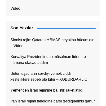
Video
Son Yazılar
Sionist rejim Qətərdə HƏMAS heyətinə hücum etdi
– Video
Xorvatiya Prezidentindən müsəlman liderlərə
nümunə olacaq addım
Bütün uşaqların sevdiyi yemək ciddi
xəstəliklərə səbəb ola bilər – XƏBƏRDARLIQ
Yəməndən İsrail rejiminə balistik raket atıldı
İran İsrail rejimi təhdidinə qarşı təsdiqlənmiş qanun