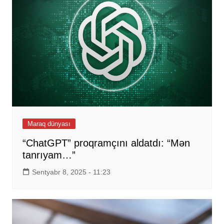
Maraq dünyası
“ChatGPT” proqramçını aldatdı: “Mən
tanrıyam…”
Sentyabr 8, 2025 - 11:23