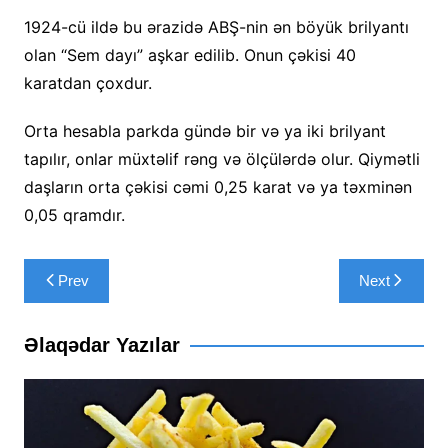
1924-cü ildə bu ərazidə ABŞ-nin ən böyük brilyantı
olan “Sem dayı” aşkar edilib. Onun çəkisi 40
karatdan çoxdur.
Orta hesabla parkda gündə bir və ya iki brilyant
tapılır, onlar müxtəlif rəng və ölçülərdə olur. Qiymətli
daşların orta çəkisi cəmi 0,25 karat və ya təxminən
0,05 qramdır.
Yazı
Prev
Next
naviqasiyası
Əlaqədar Yazılar