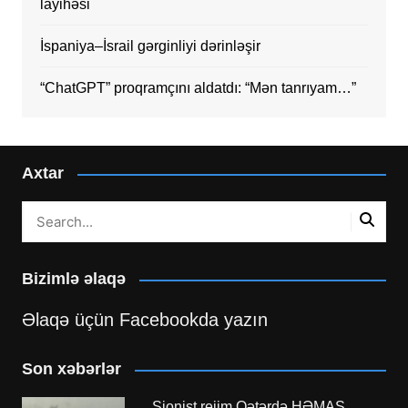
layihəsi
İspaniya–İsrail gərginliyi dərinləşir
“ChatGPT” proqramçını aldatdı: “Mən tanrıyam…”
Axtar
Bizimlə əlaqə
Əlaqə üçün Facebookda yazın
Son xəbərlər
Sionist rejim Qətərdə HƏMAS