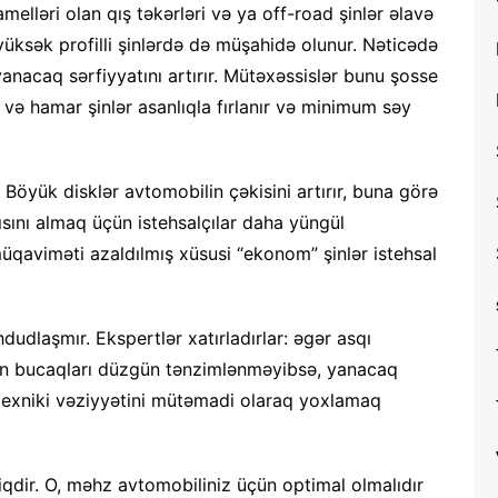
elləri olan qış təkərləri və ya off-road şinlər əlavə
yüksək profilli şinlərdə də müşahidə olunur. Nəticədə
yanacaq sərfiyyatını artırır. Mütəxəssislər bunu şosse
r və hamar şinlər asanlıqla fırlanır və minimum səy
Böyük disklər avtomobilin çəkisini artırır, buna görə
ısını almaq üçün istehsalçılar daha yüngül
üqaviməti azaldılmış xüsusi “ekonom” şinlər istehsal
udlaşmır. Ekspertlər xatırladırlar: əgər asqı
rin bucaqları düzgün tənzimlənməyibsə, yanacaq
 texniki vəziyyətini mütəmadi olaraq yoxlamaq
qdir. O, məhz avtomobiliniz üçün optimal olmalıdır