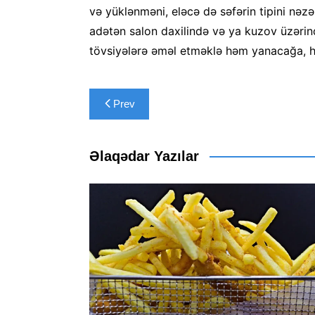
və yüklənməni, eləcə də səfərin tipini nəzə
adətən salon daxilində və ya kuzov üzərind
tövsiyələrə əməl etməklə həm yanacağa, h
Yazı
Prev
naviqasiyası
Əlaqədar Yazılar