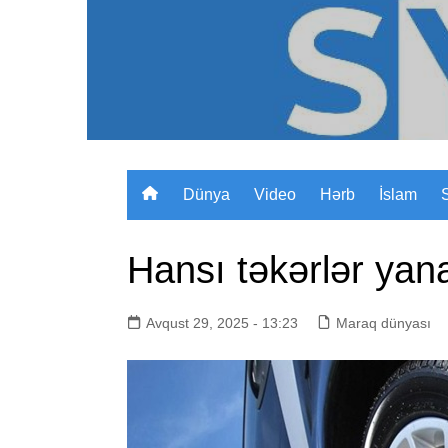
Skip
to
content
Dünya
Video
Hərb
İslam
Hansı təkərlər yana
Avqust 29, 2025 - 13:23
Maraq dünyası