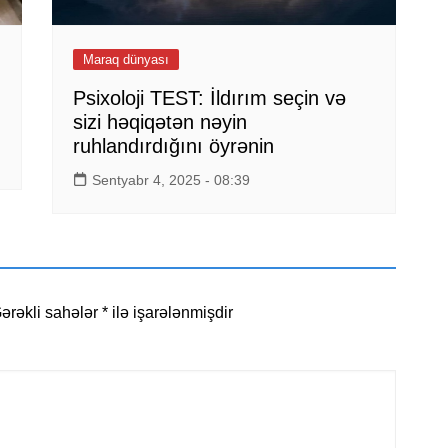
Maraq dünyası
Psixoloji TEST: İldırım seçin və
sizi həqiqətən nəyin
ruhlandırdığını öyrənin
Sentyabr 4, 2025 - 08:39
ərəkli sahələr
*
ilə işarələnmişdir