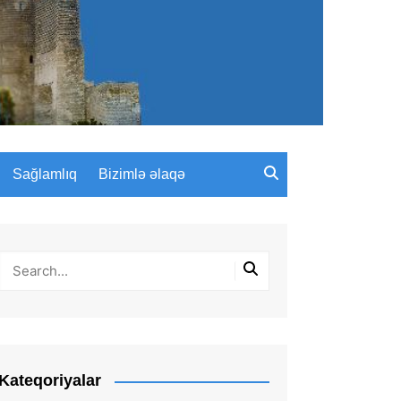
Sağlamlıq
Bizimlə əlaqə
Kateqoriyalar