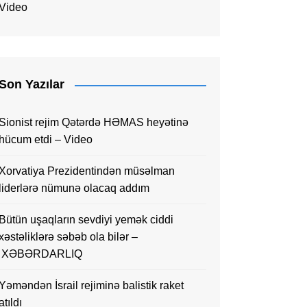
Video
Son Yazılar
Sionist rejim Qətərdə HƏMAS heyətinə
hücum etdi – Video
Xorvatiya Prezidentindən müsəlman
liderlərə nümunə olacaq addım
Bütün uşaqların sevdiyi yemək ciddi
xəstəliklərə səbəb ola bilər –
XƏBƏRDARLIQ
Yəməndən İsrail rejiminə balistik raket
atıldı