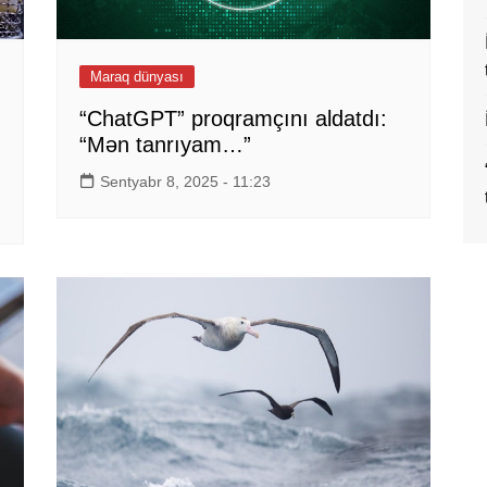
Maraq dünyası
“ChatGPT” proqramçını aldatdı:
“Mən tanrıyam…”
Sentyabr 8, 2025 - 11:23