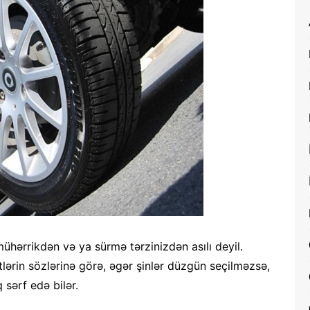
ühərrikdən və ya sürmə tərzinizdən asılı deyil.
lərin sözlərinə görə, əgər şinlər düzgün seçilməzsə,
sərf edə bilər.