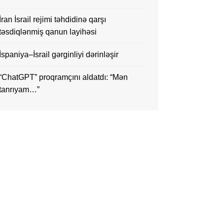
İran İsrail rejimi təhdidinə qarşı
təsdiqlənmiş qanun layihəsi
İspaniya–İsrail gərginliyi dərinləşir
“ChatGPT” proqramçını aldatdı: “Mən
tanrıyam…”