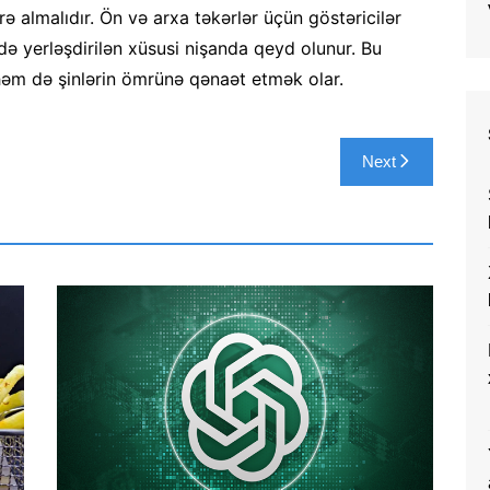
rə almalıdır. Ön və arxa təkərlər üçün göstəricilər
ə yerləşdirilən xüsusi nişanda qeyd olunur. Bu
əm də şinlərin ömrünə qənaət etmək olar.
Next