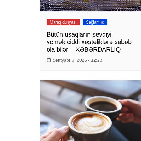
Maraq dünyası
Sağlamlıq
Bütün uşaqların sevdiyi
yemək ciddi xəstəliklərə səbəb
ola bilər – XƏBƏRDARLIQ
Sentyabr 9, 2025 - 12:23