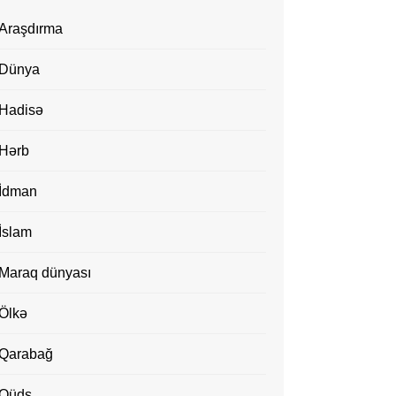
Araşdırma
Dünya
Hadisə
Hərb
İdman
İslam
Maraq dünyası
Ölkə
Qarabağ
Qüds