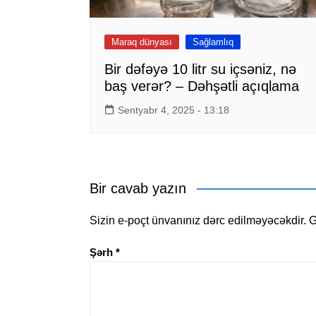
Maraq dünyası
Sağlamlıq
Bir dəfəyə 10 litr su içsəniz, nə
baş verər? – Dəhşətli açıqlama
Sentyabr 4, 2025 - 13:18
Bir cavab yazın
Sizin e-poçt ünvanınız dərc edilməyəcəkdir.
G
Şərh
*