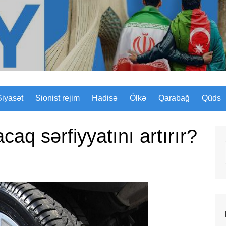
Sizinyol.org
Siyasət
Sionist rejim
Hadisə
Ölkə
Qarabağ
Qüds
caq sərfiyyatını artırır?