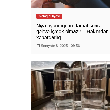
Maraq dünyası
Niyə oyandıqdan dərhal sonra
qəhvə içmək olmaz? – Həkimdən
xəbərdarlıq
Sentyabr 8, 2025 - 09:56