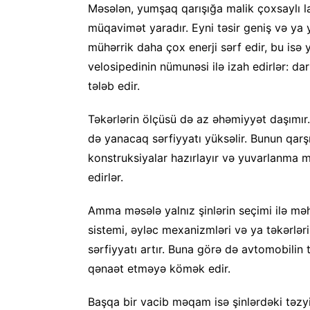
Məsələn, yumşaq qarışığa malik çoxsaylı lam
müqavimət yaradır. Eyni təsir geniş və ya 
mühərrik daha çox enerji sərf edir, bu isə 
velosipedinin nümunəsi ilə izah edirlər: da
tələb edir.
Təkərlərin ölçüsü də az əhəmiyyət daşımır. 
də yanacaq sərfiyyatı yüksəlir. Bunun qarş
konstruksiyalar hazırlayır və yuvarlanma m
edirlər.
Amma məsələ yalnız şinlərin seçimi ilə məhd
sistemi, əyləc mexanizmləri və ya təkərlə
sərfiyyatı artır. Buna görə də avtomobilin
qənaət etməyə kömək edir.
Başqa bir vacib məqam isə şinlərdəki təzyi