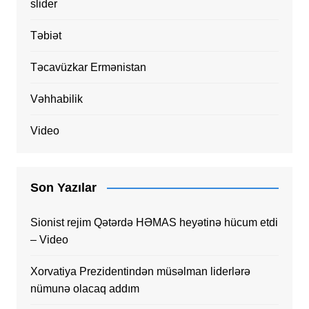
slider
Təbiət
Təcavüzkar Ermənistan
Vəhhabilik
Video
Son Yazılar
Sionist rejim Qətərdə HƏMAS heyətinə hücum etdi
– Video
Xorvatiya Prezidentindən müsəlman liderlərə
nümunə olacaq addım