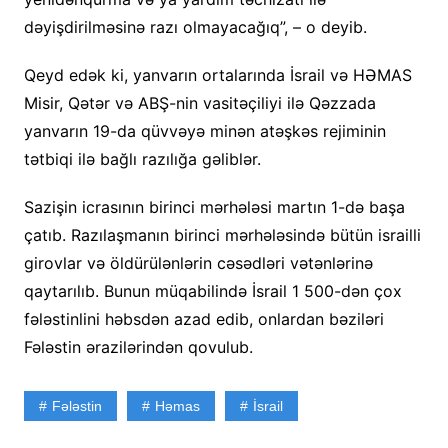
dəyişdirilməsinə razı olmayacağıq”, – o deyib.
Qeyd edək ki, yanvarın ortalarında İsrail və HƏMAS
Misir, Qətər və ABŞ-nin vasitəçiliyi ilə Qəzzada
yanvarın 19-da qüvvəyə minən atəşkəs rejiminin
tətbiqi ilə bağlı razılığa gəliblər.
Sazişin icrasının birinci mərhələsi martın 1-də başa
çatıb. Razılaşmanın birinci mərhələsində bütün israilli
girovlar və öldürülənlərin cəsədləri vətənlərinə
qaytarılıb. Bunun müqabilində İsrail 1 500-dən çox
fələstinlini həbsdən azad edib, onlardan bəziləri
Fələstin ərazilərindən qovulub.
Fələstin
Həmas
İsrail