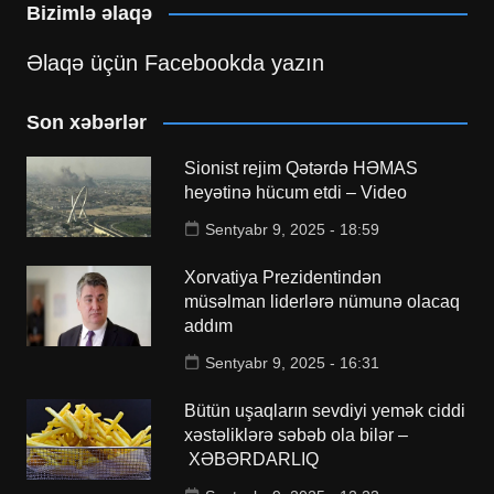
Bizimlə əlaqə
Əlaqə üçün Facebookda yazın
Son xəbərlər
Sionist rejim Qətərdə HƏMAS
heyətinə hücum etdi – Video
Sentyabr 9, 2025 - 18:59
Xorvatiya Prezidentindən
müsəlman liderlərə nümunə olacaq
addım
Sentyabr 9, 2025 - 16:31
Bütün uşaqların sevdiyi yemək ciddi
xəstəliklərə səbəb ola bilər –
XƏBƏRDARLIQ