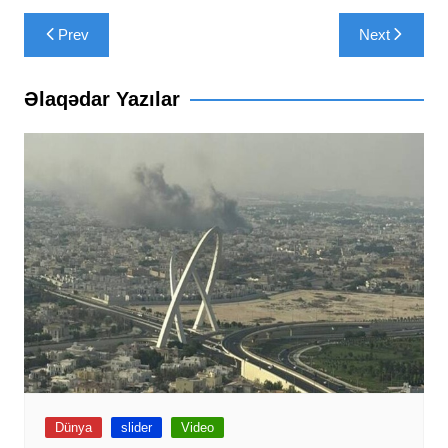
Yazı
Prev
Next
naviqasiyası
Əlaqədar Yazılar
Dünya
slider
Video