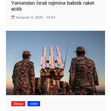
Yəməndən İsrail rejiminə balistik raket
atıldı
Sentyabr 9, 2025 - 10:53
Dünya
slider