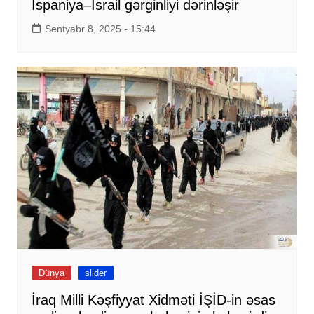
İspaniya–İsrail gərginliyi dərinləşir
Sentyabr 8, 2025 - 15:44
Dünya
slider
İraq Milli Kəşfiyyat Xidməti İŞİD-in əsas