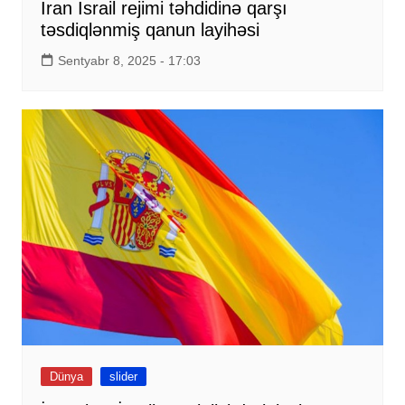
İran İsrail rejimi təhdidinə qarşı
təsdiqlənmiş qanun layihəsi
Sentyabr 8, 2025 - 17:03
Dünya
slider