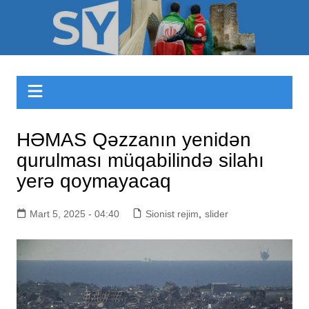
Skip
to
Sizinyol.org
content
HƏMAS Qəzzanın yenidən
qurulması müqabilində silahı
yerə qoymayacaq
Mart 5, 2025 - 04:40
Sionist rejim
,
slider