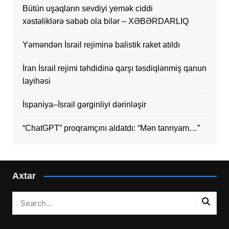
Bütün uşaqların sevdiyi yemək ciddi
xəstəliklərə səbəb ola bilər – XƏBƏRDARLIQ
Yəməndən İsrail rejiminə balistik raket atıldı
İran İsrail rejimi təhdidinə qarşı təsdiqlənmiş qanun
layihəsi
İspaniya–İsrail gərginliyi dərinləşir
“ChatGPT” proqramçını aldatdı: “Mən tanrıyam…”
Axtar