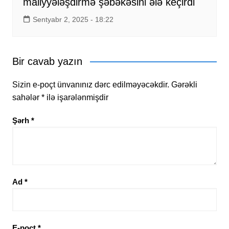
maliyyələşdirmə şəbəkəsini ələ keçirdi
Sentyabr 2, 2025 - 18:22
Bir cavab yazın
Sizin e-poçt ünvanınız dərc edilməyəcəkdir.
Gərəkli
sahələr
*
ilə işarələnmişdir
Şərh
*
Ad
*
E-poçt
*