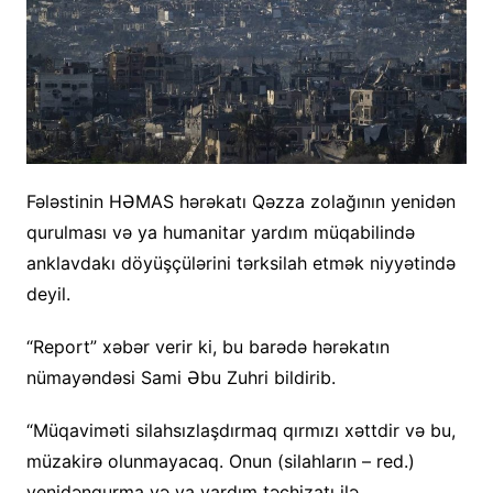
Fələstinin HƏMAS hərəkatı Qəzza zolağının yenidən
qurulması və ya humanitar yardım müqabilində
anklavdakı döyüşçülərini tərksilah etmək niyyətində
deyil.
“Report” xəbər verir ki, bu barədə hərəkatın
nümayəndəsi Sami Əbu Zuhri bildirib.
“Müqaviməti silahsızlaşdırmaq qırmızı xəttdir və bu,
müzakirə olunmayacaq. Onun (silahların – red.)
yenidənqurma və ya yardım təchizatı ilə